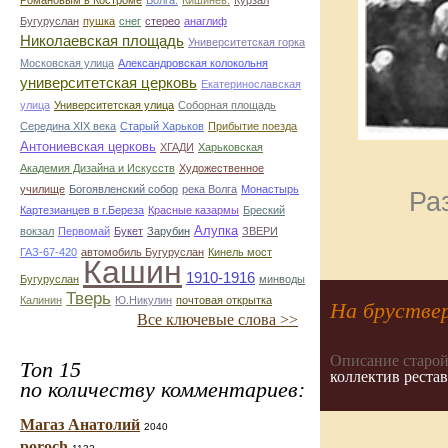
Романовым в Костроме
Волга.
Кишинев.
Курзал
Бугуруслан
пушка
снег
стерео
анаглиф
Николаевская площадь
Университетская горка
Московская улица
Александровская колокольня
университетская церковь
Екатеринославская
улица
Университетская улица
Соборная площадь
Середина XIX века
Старый Харьков
Прибытие поезда
Антониевская церковь
ХГАДИ
Харьковская
Академия Дизайна и Искусств
Художественное
училище
Богоявленский собор
река Волга
Монастырь
Ра
Картезианцев в г.Береза
Красные казармы
Бреский
Алупка
вокзал
Первомай
Букет
Зарубин
ЗВЕРИ
ГАЗ-67-420
автомобиль Бугуруслан
Кинель мост
Кашин
1910-1916
Бугуруслан
минводы
Тверь
Калинин
Ю.Никулин
почтовая открытка
На бруствер
Все ключевые слова >>
Описание старой
Топ 15
коллектив реста
по количеству комментариев:
Магаз Анатолий
2040
poroch