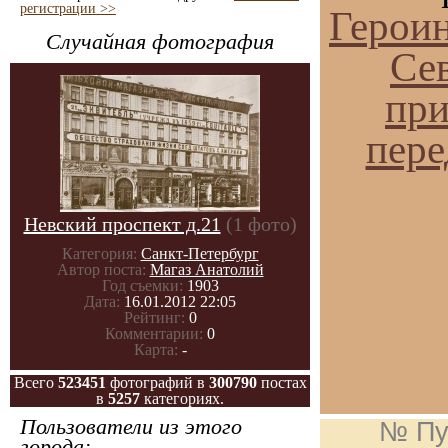
регистрации >>
Герои
Случайная фотография
Се
при
пере
Невский проспект д.21
(1 фото)
Категория:
Санкт-Петербург
Автор поста:
Магаз Анатолий
Год съемки:
1903
Дата:
16.01.2012 22:05
Рейтинг:
0
Комментарии:
0
Карта:
-
Всего
523451
фотографий в
300790
постах
в
5257
категориях.
Пользователи из этого
№ Пу
города: