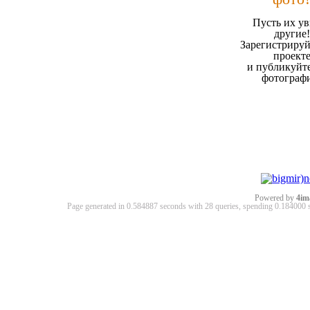
Пусть их ув
другие!
Зарегистрируй
проект
и публикуйт
фотограф
Powered by
4im
Page generated in 0.584887 seconds with 28 queries, spending 0.18400