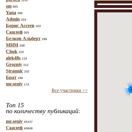
1132
sm
865
Yana
398
Admin
334
Борис Ассеев
320
Скилеф
305
Белков Альберт
299
МНМ
298
Chuk
220
alek48s
216
Grozniy
212
Strannic
202
Брат
198
mr.seniv
174
Все участники >>
Топ 15
по количеству публикаций:
mr.seniv
45237
Скилеф
40848