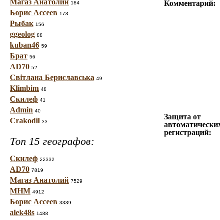
Магаз Анатолий
Комментарий:
184
Борис Ассеев
178
Рыбак
156
ggeolog
88
kuban46
59
Брат
56
AD70
52
Світлана Бериславська
49
Klimbim
48
Скилеф
41
Admin
40
Защита от
Crakodil
33
автоматически
регистраций:
Топ 15 географов:
Скилеф
22332
AD70
7819
Магаз Анатолий
7529
МНМ
4912
Борис Ассеев
3339
alek48s
1488