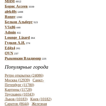
МНМ
4912
Борис Ассеев
3339
alek48s
1488
Ronny
1390
Белков Альберт
515
VSx86
446
Admin
411
Lounge_Lizard
364
Гудков А.И.
274
Ed4x4
261
OVN
237
Рыковкин Владимир
225
Популярные города
Ретро открытки (24086)
Москва (12939)
Санкт-
Петербург (11780)
Картины (11728)
Трускавец (10343)
Львов (10183)
Киев (10182)
Саратов (8644)
Железная