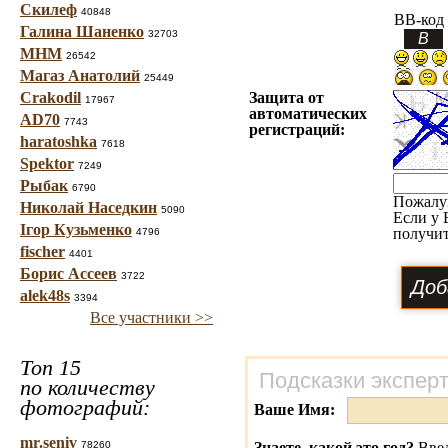
Скилеф
40848
BB-код
Галина Шаненко
32703
МНМ
26542
Магаз Анатолий
25449
Crakodil
Защита от
17967
автоматических
AD70
7743
регистраций:
haratoshka
7618
Spektor
7249
Рыбак
6790
Пожалу
Николай Наседкин
5090
Если у 
Ігор Кузьменко
получит
4796
fischer
4401
Борис Ассеев
3722
alek48s
3394
Все участники >>
Топ 15
Подсказки экспер
по количеству
фотографий:
Ваше Имя:
mr.seniv
78260
Знаете, какой это год?
Введ