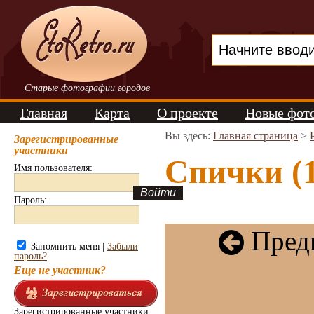
Старые фотографии городов
Главная
Карта
О проекте
Новые фот
Вы здесь:
Главная страница
>
Зарегистрированные
участники
Спички (1
Имя пользователя:
Пароль:
Пред
Запомнить меня |
Забыли
пароль?
Еще не участник?
Зарегистрированные участники