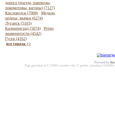
дорога (поезда, паровозы,
локомотивы, вагоны) (7127)
Кисловодск (7008)
Медали,
ордена, значки (6274)
Луганск (5103)
Калининград (5074)
Ретро
знаменитости (4542)
Гусев (4162)
все города >>
Powered by
4im
Page generated in 0.726961 seconds with 27 queries, spending 0.43100