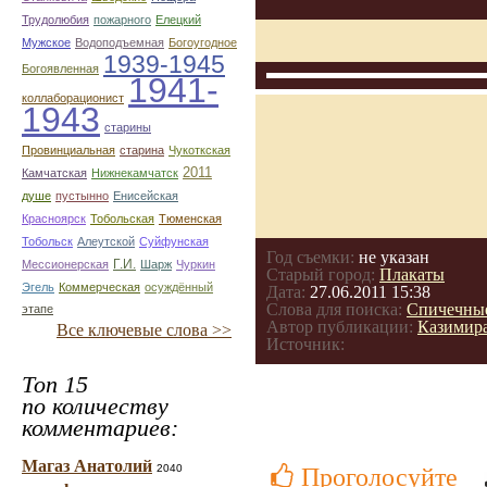
Трудолюбия
пожарного
Елецкий
Мужское
Водоподъемная
Богоугодное
1939-1945
Богоявленная
1941-
коллаборационист
1943
старины
Провинциальная
старина
Чукоткская
2011
Камчатская
Нижнекамчатск
душе
пустынно
Енисейская
Красноярск
Тобольская
Тюменская
Тобольск
Алеутской
Суйфунская
Год съемки:
не указан
Г.И.
Мессионерская
Шарж
Чуркин
Старый город:
Плакаты
Эгель
Коммерческая
осуждённый
Дата:
27.06.2011 15:38
Слова для поиска:
Спичечные
этапе
Автор публикации:
Казимир
Все ключевые слова >>
Источник:
Топ 15
по количеству
комментариев:
Магаз Анатолий
2040
Проголосуйте