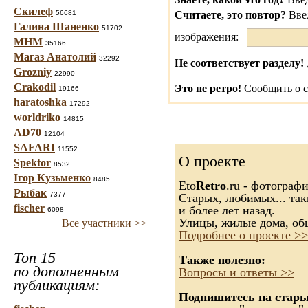
Скилеф
56681
Считаете, это повтор?
Вве
Галина Шаненко
51702
изображения:
МНМ
35166
Магаз Анатолий
32292
Не соответствует разделу!
Grozniy
22990
Crakodil
Это не ретро!
Сообщить о с
19166
haratoshka
17292
worldriko
14815
AD70
12104
SAFARI
11552
О проекте
Spektor
8532
Ігор Кузьменко
8485
Eto
Retro
.ru - фотограф
Рыбак
7377
Старых, любимых... так
fischer
и более лет назад.
6098
Улицы, жилые дома, об
Все участники >>
Подробнее о проекте >>
Топ 15
Также полезно:
по дополненным
Вопросы и ответы >>
публикациям:
Подпишитесь на старые