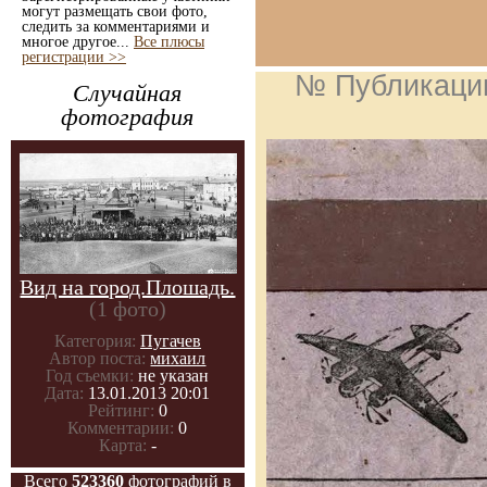
могут размещать свои фото,
следить за комментариями и
многое другое...
Все плюсы
регистрации >>
№ Публикаци
Случайная
фотография
Вид на город.Плошадь.
(1 фото)
Категория:
Пугачев
Автор поста:
михаил
Год съемки:
не указан
Дата:
13.01.2013 20:01
Рейтинг:
0
Комментарии:
0
Карта:
-
Всего
523360
фотографий в