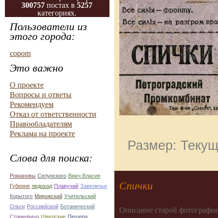
300757
постах в
5257
категориях.
Пользователи из
этого города:
copom
Это важно
О проекте
Вопросы и ответы
Рекомендуем
Отказ от ответственности
Правообладателям
Реклама на проекте
Размер: Текущ
Слова для поиска:
Романовы
Селунского
Вкмч.Власия
Спички
Губерня
ледоход
Плавучий
Завеличье
Корытого
Мирожский
Учительский
Ольги
Россикйской
Ботанический
Описание старой фотографии
Станкевича
Шведские
Пещера