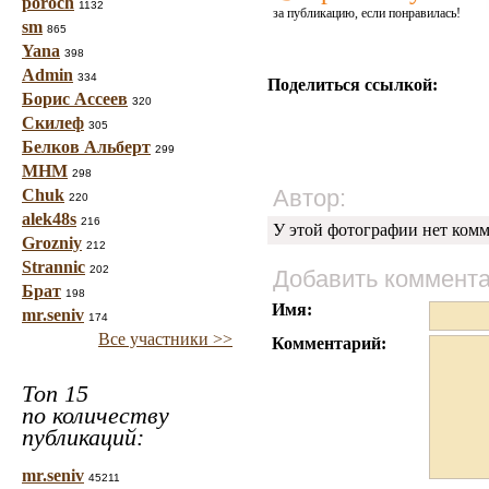
poroch
1132
за публикацию, если понравилась!
sm
865
Yana
398
Admin
334
Поделиться ссылкой:
Борис Ассеев
320
Скилеф
305
Белков Альберт
299
МНМ
298
Автор:
Chuk
220
alek48s
216
У этой фотографии нет комм
Grozniy
212
Strannic
202
Добавить коммент
Брат
198
Имя:
mr.seniv
174
Все участники >>
Комментарий:
Топ 15
по количеству
публикаций:
mr.seniv
45211