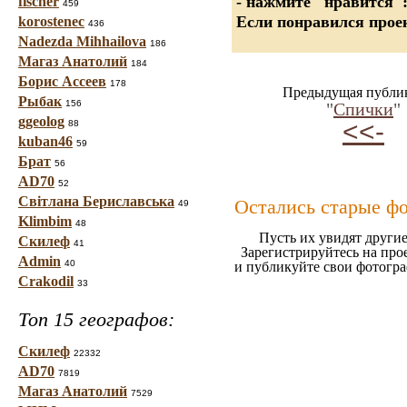
- нажмите "нравится"
fischer
459
Если понравился проек
korostenec
436
Nadezda Mihhailova
186
Магаз Анатолий
184
Борис Ассеев
178
Предыдущая публи
Рыбак
156
"
Спички
"
ggeolog
<<-
88
kuban46
59
Брат
56
AD70
52
Світлана Бериславська
Остались старые ф
49
Klimbim
48
Пусть их увидят другие
Скилеф
41
Зарегистрируйтесь на про
Admin
40
и публикуйте свои фотогр
Crakodil
33
Топ 15 географов:
Скилеф
22332
AD70
7819
Магаз Анатолий
7529