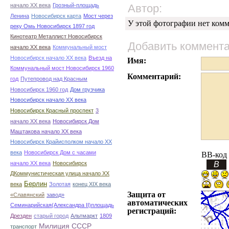
начало ХХ века
Грозный-площадь
Автор:
Ленина
Новосибирск карта
Мост через
У этой фотографии нет комм
реку Омь Новосибирск 1897 год
Кинотеатр Металлист Новосибирск
Добавить коммент
начало ХХ века
Коммунальный мост
Новосибирск начало ХХ века
Въезд на
Имя:
Коммунальный мост Новосибирск 1960
Комментарий:
год
Путепровод над Красным
Новосибирск 1960 год
Дом грузчика
Новосибирск начало ХХ века
Новосибирск Красный проспект
3
начало ХХ века
Новосибирск Дом
Маштакова начало ХХ века
Новосибирск Крайисполком начало ХХ
века
Новосибирск Дом с часами
BB-код
начало ХХ века
Новосибирск
ДКоммунистическая улица начало ХХ
Берлин
века
Золотая
конец ХІХ века
Защита от
«Славянский
завод»
автоматических
Семинарийская(Александра II)площадь
регистраций:
Дрезден
старый город
Альтмаркт
1809
Милиция СССР
транспорт