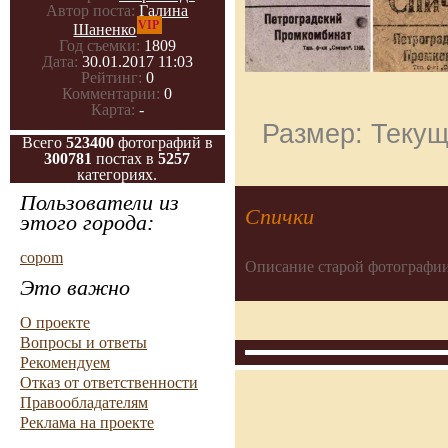
Автор поста:
Галина
VIP
Шаненко
Год съемки:
1809
Дата:
30.01.2017 11:03
Рейтинг:
0
Комментарии:
0
Карта:
-
Размер: Текущ
Всего
523400
фотографий в
300781
постах в
5257
категориях.
Пользователи из
Спички
этого города:
copom
Описание старой фотографии
Это важно
О проекте
Вопросы и ответы
Рекомендуем
Отказ от ответственности
Правообладателям
Реклама на проекте