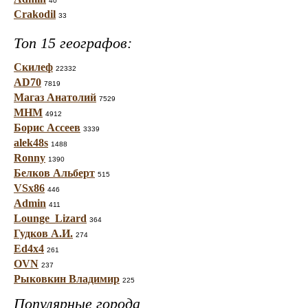
40
Crakodil
33
Топ 15 географов:
Скилеф
22332
AD70
7819
Магаз Анатолий
7529
МНМ
4912
Борис Ассеев
3339
alek48s
1488
Ronny
1390
Белков Альберт
515
VSx86
446
Admin
411
Lounge_Lizard
364
Гудков А.И.
274
Ed4x4
261
OVN
237
Рыковкин Владимир
225
Популярные города