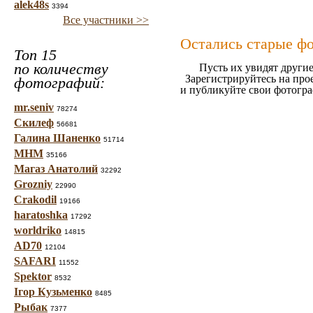
alek48s
3394
Все участники >>
Остались старые ф
Топ 15
по количеству
Пусть их увидят другие
Зарегистрируйтесь на про
фотографий:
и публикуйте свои фотогр
mr.seniv
78274
Скилеф
56681
Галина Шаненко
51714
МНМ
35166
Магаз Анатолий
32292
Grozniy
22990
Crakodil
19166
haratoshka
17292
worldriko
14815
AD70
12104
SAFARI
11552
Spektor
8532
Ігор Кузьменко
8485
Рыбак
7377