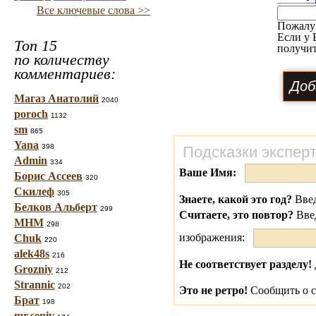
Все ключевые слова >>
Пожалу
Если у 
Топ 15
получит
по количеству
комментариев:
Магаз Анатолий
2040
poroch
1132
sm
865
Yana
398
Подсказки экспер
Admin
334
Ваше Имя:
Борис Ассеев
320
Скилеф
305
Знаете, какой это год?
Введ
Белков Альберт
299
Считаете, это повтор?
Вве
МНМ
298
изображения:
Chuk
220
alek48s
216
Не соответствует разделу!
Grozniy
212
Strannic
202
Это не ретро!
Сообщить о с
Брат
198
mr.seniv