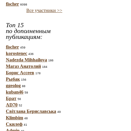
fischer
6098
Все участники >>
Топ 15
по дополненным
публикациям:
fischer
459
korostenec
436
Nadezda Mihhailova
186
Магаз Анатолий
184
Борис Ассеев
178
Рыбак
156
ggeolog
88
kuban46
59
Брат
56
AD70
52
Світлана Бериславська
49
Klimbim
48
Скилеф
41
Admin