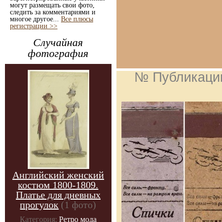
могут размещать свои фото,
следить за комментариями и
многое другое...
Все плюсы
регистрации >>
Случайная
фотография
№ Публикаци
Английский женский
костюм 1800-1809.
Платье для дневных
прогулок
(1 фото)
Категория:
Ретро мода