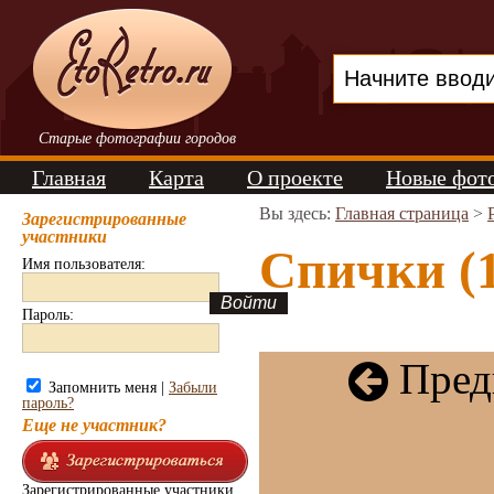
Старые фотографии городов
Главная
Карта
О проекте
Новые фот
Вы здесь:
Главная страница
>
Зарегистрированные
участники
Спички (1
Имя пользователя:
Пароль:
Пред
Запомнить меня |
Забыли
пароль?
Еще не участник?
Зарегистрированные участники