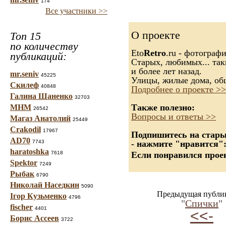
174
Все участники >>
О проекте
Топ 15
по количеству
Eto
Retro
.ru - фотограф
публикаций:
Старых, любимых... так
и более лет назад.
mr.seniv
45225
Улицы, жилые дома, об
Скилеф
40848
Подробнее о проекте >>
Галина Шаненко
32703
Также полезно:
МНМ
26542
Вопросы и ответы >>
Магаз Анатолий
25449
Crakodil
17967
Подпишитесь на старые
AD70
7743
- нажмите "нравится"
haratoshka
7618
Если понравился проек
Spektor
7249
Рыбак
6790
Николай Наседкин
5090
Предыдущая публи
Ігор Кузьменко
4796
"
Спички
"
fischer
4401
<<-
Борис Ассеев
3722