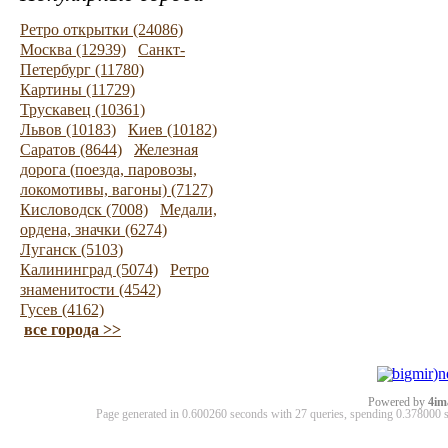
Ретро открытки (24086)
Москва (12939)
Санкт-
Петербург (11780)
Картины (11729)
Трускавец (10361)
Львов (10183)
Киев (10182)
Саратов (8644)
Железная
дорога (поезда, паровозы,
локомотивы, вагоны) (7127)
Кисловодск (7008)
Медали,
ордена, значки (6274)
Луганск (5103)
Калининград (5074)
Ретро
знаменитости (4542)
Гусев (4162)
все города >>
Powered by
4im
Page generated in 0.600260 seconds with 27 queries, spending 0.37800