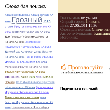
Слова для поиска:
Казанское подворье Казань начало ХХ
Грозный
Год съемки:
не указан
1985
Старый город:
Плакаты
века
Дата:
27.06.2011 15:36
столик
Иркутск панорама начало ХХ
Слова для поиска:
Спичечные
века
Театр Иркутск начало ХХ века
Автор публикации:
Казимир
Дом Генерал-Губернатора Иркутск
Источник:
начало ХХ века
Знаменское
предместье Иркутск начало ХХ века
Детский сад Амурская улица Иркутск
начало ХХ века
Техническое училище
Иркутск начало ХХ века
вешалка
Проголосуйте
Мельница Иркутск начало ХХ века
Усолье Иркутск начало ХХ века
за публикацию, если понравилась!
Ярославль
такси
1999
окно
Купальні
Чернівці
Село Листвяничное Иркутская
область начало ХХ века
Троицкосавск
Поделиться ссылкой:
Иркутская область начало ХХ века
Ламы в масках и костюмах
река
Бастрая Иркутская область начало ХХ
века
Новониколаевск Новосибирск