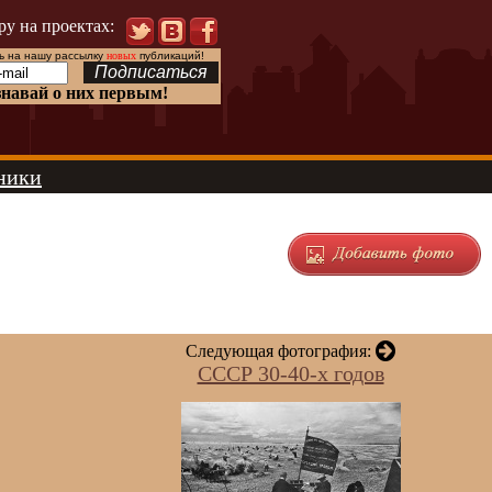
ру на проектах:
 на нашу рассылку
новых
публикаций!
знавай о них первым!
ники
Следующая фотография:
СССР 30-40-х годов