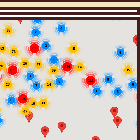
3
12
2
4
35
2
3
236
53
15
76
5
4
20
27
91
244
19
159
35
69
3
8
114
5
14
23
6
7
4
5
108
6
44
18
47