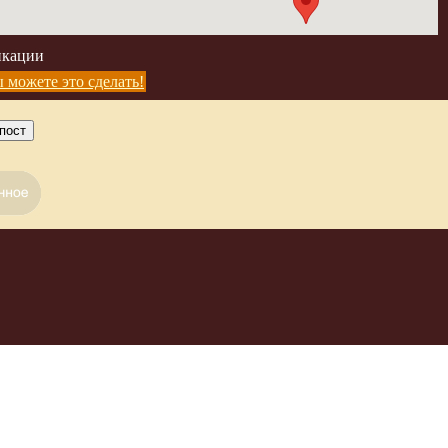
икации
 можете это сделать!
пост