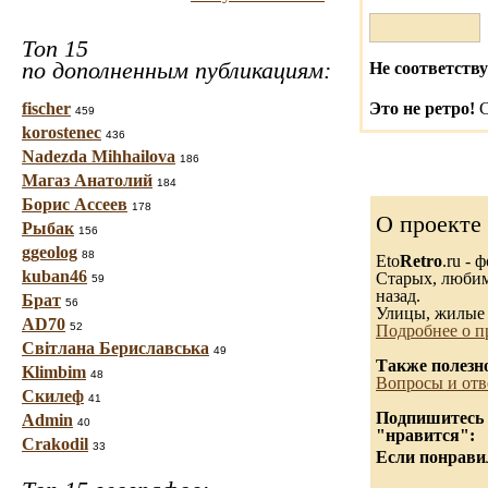
Топ 15
по дополненным публикациям:
Не соответству
fischer
Это не ретро!
С
459
korostenec
436
Nadezda Mihhailova
186
Магаз Анатолий
184
Борис Ассеев
178
О проекте
Рыбак
156
ggeolog
88
Eto
Retro
.ru -
kuban46
Старых, любимы
59
назад.
Брат
56
Улицы, жилые 
AD70
52
Подробнее о п
Світлана Бериславська
49
Также полезн
Klimbim
48
Вопросы и отв
Скилеф
41
Подпишитесь н
Admin
40
"нравится":
Crakodil
33
Если понравил