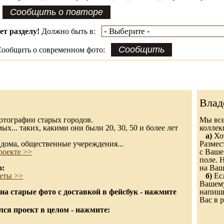
ет разделу!
Должно быть в:
ообщить о современном фото:
Влад
 фотографии старых городов.
Мы все
х... таких, какими они были 20, 30, 50 и более лет
колле
а)
Хот
дома, общественные учереждения...
Размес
роекте >>
с Ваше
поле. 
о:
на Ваш
еты >>
б)
Есл
Вашему
а старые фото с доставкой в фейсбук - нажмите
напиши
Вас в р
ся проект в целом - нажмите: