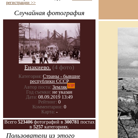
регистрации >>
Случайная фотография
Енакиево.
(4 фото)
Категория:
Страны - бывшие
республики СССР
VIP
Автор поста:
Земляк
Год съемки:
не указан
Дата:
08.09.2019 13:49
Рейтинг:
0
Комментарии:
0
Карта:
-
Всего
523406
фотографий в
300781
постах
в
5257
категориях.
Пользователи из этого