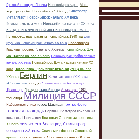
Грозный-площадь Ленина
Новосибирск карта
Мост
Кинотеатр
через реку Омь Новосибирск 1897 год
Металлист Новосибирск начало ХХ века
Коммунальный мост Новосибирск начало ХХ века
Въезд на Коммунальный мост Новосибирск 1960 год
Путепровод над Красным Новосибирск 1960 год
Дом
грузчика Новосибирск начало ХХ века
Новосибирск
Красный проспект
3 начало ХХ века
Новосибирск Дом
Маштакова начало ХХ века
Новосибирск Крайисполком
начало ХХ века
Новосибирск Дом с часами начало ХХ
века
Новосибирск ДКоммунистическая улица начало
Берлин
Золотая
ХХ века
конец ХІХ века
«Славянский
завод»
Семинарийская(Александра
1809
II)площадь
Дрезден
старый город
Альтмаркт
Милиция СССР
транспорт
город Царицын
ретро фото
Набережная улица
торговая площадь
Царицын Волгоград началоа ХХ
века река Царица вид
Волгоград Сталинград середина
библиотека Волгоград Сталинград
ХХ века
середина ХХ века
Солдаты и офицеры Советской
армии
Женское училище Ярославль начало ХХ века