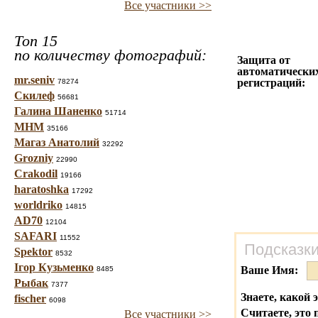
Все участники >>
Топ 15
по количеству фотографий:
Защита от
автоматически
mr.seniv
регистраций:
78274
Скилеф
56681
Галина Шаненко
51714
МНМ
35166
Магаз Анатолий
32292
Grozniy
22990
Crakodil
19166
haratoshka
17292
worldriko
14815
AD70
12104
SAFARI
11552
Подсказки
Spektor
8532
Ігор Кузьменко
Ваше Имя:
8485
Рыбак
7377
Знаете, какой 
fischer
6098
Считаете, это 
Все участники >>