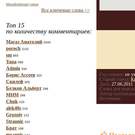
Михайловская улица
Все ключевые слова >>
Топ 15
по количеству комментариев:
Магаз Анатолий
2040
poroch
1132
sm
865
Yana
398
Admin
334
Год съемки:
не у
Борис Ассеев
320
Старый город:
К
Скилеф
305
Дата:
27.06.2011 
Белков Альберт
Слова для поиска
299
Автор публикац
МНМ
298
Источник:
Chuk
220
alek48s
216
Grozniy
212
Strannic
202
Брат
198
mr.seniv