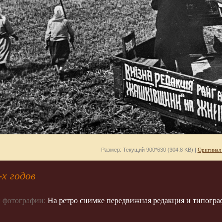
Размер: Текущий 900*630 (304.8 KB) |
Оригинал
х годов
 фотографии:
На ретро снимке передвижная редакция и типограф