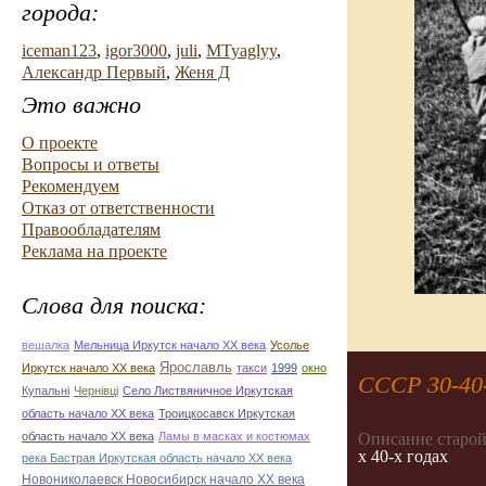
города:
iceman123
,
igor3000
,
juli
,
MTyaglyy
,
Александр Первый
,
Женя Д
Это важно
О проекте
Вопросы и ответы
Рекомендуем
Отказ от ответственности
Правообладателям
Реклама на проекте
Слова для поиска:
вешалка
Мельница Иркутск начало ХХ века
Усолье
Ярославль
Иркутск начало ХХ века
такси
1999
окно
СССР 30-40-
Купальні
Чернівці
Село Листвяничное Иркутская
область начало ХХ века
Троицкосавск Иркутская
область начало ХХ века
Ламы в масках и костюмах
Описание старой
х 40-х годах
река Бастрая Иркутская область начало ХХ века
Новониколаевск Новосибирск начало ХХ века