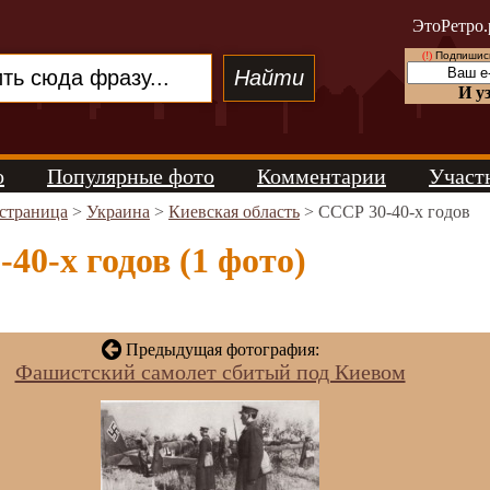
ЭтоРетро.
(!)
Подпишись
И у
о
Популярные фото
Комментарии
Участ
 страница
>
Украина
>
Киевская область
> СССР 30-40-х годов
40-х годов (1 фото)
Предыдущая фотография:
Фашистский самолет сбитый под Киевом