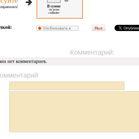
суйте
В сумме
онравилась!
по всем
«лайкам»
лкой:
Комментарий:
фии нет комментариев.
комментарий