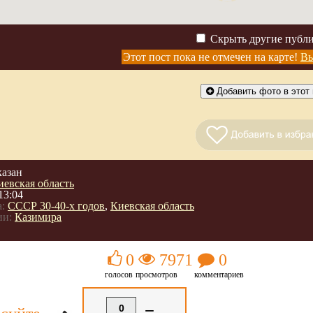
Скрыть другие публ
Этот пост пока не отмечен на карте!
Вы
Добавить фото в этот 
казан
иевская область
13:04
:
СССР 30-40-х годов
,
Киевская область
ии:
Казимира
0
7971
0
голосов
просмотров
комментариев
0
=