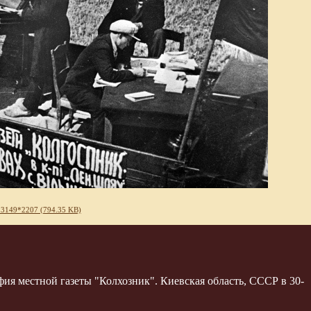
 3149*2207 (794.35 KB)
ия местной газеты "Колхозник". Киевская область, СССР в 30-