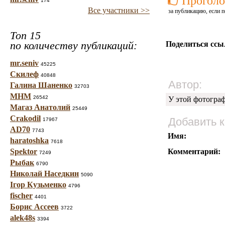
Проголо
174
Все участники >>
за публикацию, если п
Топ 15
по количеству публикаций:
Поделиться ссы
mr.seniv
45225
Скилеф
40848
Автор:
Галина Шаненко
32703
МНМ
26542
У этой фотогра
Магаз Анатолий
25449
Crakodil
Добавить 
17967
AD70
7743
Имя:
haratoshka
7618
Spektor
Комментарий:
7249
Рыбак
6790
Николай Наседкин
5090
Ігор Кузьменко
4796
fischer
4401
Борис Ассеев
3722
alek48s
3394