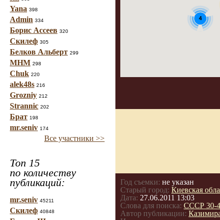
Yana
398
4
Admin
334
Борис Ассеев
320
Скилеф
305
Белков Альберт
299
МНМ
298
Chuk
220
alek48s
216
Grozniy
212
Strannic
202
Брат
198
mr.seniv
174
Все участники >>
Топ 15
по количеству
публикаций:
Год съемки:
не указан
Старый город:
Киевская обла
Дата:
27.06.2011 13:03
mr.seniv
45211
Слова для поиска:
СССР 30-4
Скилеф
40848
Автор публикации:
Казимир