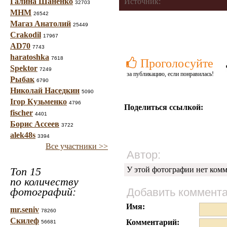
Галина Шаненко
Источник:
32703
МНМ
26542
Магаз Анатолий
25449
Crakodil
17967
AD70
7743
haratoshka
7618
Проголосуйте
Spektor
7249
за публикацию, если понравилась!
Рыбак
6790
Николай Наседкин
5090
Ігор Кузьменко
4796
Поделиться ссылкой:
fischer
4401
Борис Ассеев
3722
alek48s
3394
Все участники >>
Автор:
Топ 15
У этой фотографии нет комм
по количеству
фотографий:
Добавить коммент
Имя:
mr.seniv
78260
Скилеф
Комментарий:
56681