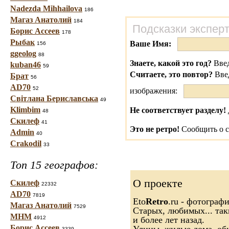
Nadezda Mihhailova
186
Магаз Анатолий
184
Подсказки экспер
Борис Ассеев
178
Рыбак
Ваше Имя:
156
ggeolog
88
Знаете, какой это год?
Введ
kuban46
59
Считаете, это повтор?
Вве
Брат
56
AD70
52
изображения:
Світлана Бериславська
49
Klimbim
Не соответствует разделу!
48
Скилеф
41
Это не ретро!
Сообщить о с
Admin
40
Crakodil
33
Топ 15 географов:
О проекте
Скилеф
22332
AD70
7819
Eto
Retro
.ru - фотограф
Магаз Анатолий
7529
Старых, любимых... так
МНМ
4912
и более лет назад.
Борис Ассеев
3339