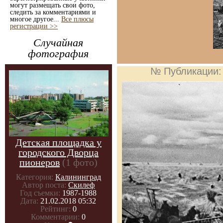
могут размещать свои фото,
следить за комментариями и
многое другое...
Все плюсы
регистрации >>
Случайная
фотография
№ Публикации
Детская площадка у
городского Дворца
пионеров
(1 фото)
Категория:
Калининград
Автор поста:
Скилеф
Год съемки:
1987-1988
Дата:
21.02.2018 05:32
Рейтинг:
0
Комментарии:
0