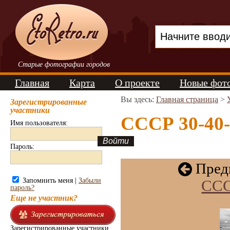
Старые фотографии городов
Главная
Карта
О проекте
Новые фот
Вы здесь:
Главная страница
>
Зарегистрированные
участники
СССР 30-40-х
Имя пользователя:
Пароль:
Пред
Запомнить меня |
Забыли
ССС
пароль?
Еще не участник?
Зарегистрированные участники