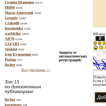
Галина Шаненко
51710
МНМ
35166
Магаз Анатолий
32292
Grozniy
22990
Crakodil
19166
haratoshka
17292
worldriko
BB-код
14815
AD70
12104
SAFARI
11552
Spektor
8532
Защита от
Ігор Кузьменко
8485
автоматических
Рыбак
регистраций:
7377
fischer
6098
Все участники >>
Пожалу
Топ 15
Если у 
получит
по дополненным
публикациям:
fischer
459
korostenec
436