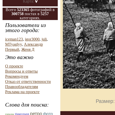
Карта:
Всего
523365
фотографий в
300758
постах в
5257
категориях.
Пользователи из
этого города:
iceman123
,
igor3000
,
juli
,
MTyaglyy
,
Александр
Первый
,
Женя Д
Это важно
О проекте
Вопросы и ответы
Рекомендуем
Отказ от ответственности
Правообладателям
Реклама на проекте
Размер:
Слова для поиска:
ретро
фото
Николаев
города