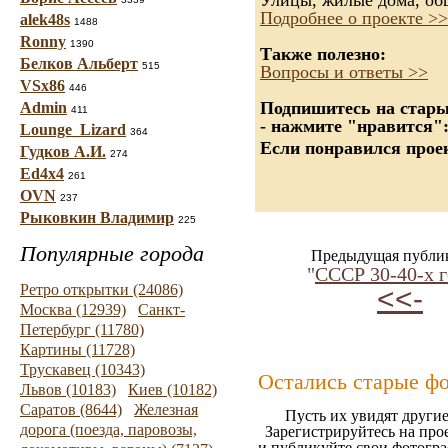
Улицы, жилые дома, об
Подробнее о проекте >>
alek48s
1488
Ronny
1390
Также полезно:
Белков Альберт
515
Вопросы и ответы >>
VSx86
446
Подпишитесь на старые
Admin
411
- нажмите "нравится"
Lounge_Lizard
364
Если понравился проек
Гудков А.И.
274
Ed4x4
261
OVN
237
Рыковкин Владимир
225
Популярные города
Предыдущая публи
"
СССР 30-40-х г
Ретро открытки (24086)
<<-
Москва (12939)
Санкт-
Петербург (11780)
Картины (11728)
Трускавец (10343)
Остались старые ф
Львов (10183)
Киев (10182)
Саратов (8644)
Железная
Пусть их увидят другие
дорога (поезда, паровозы,
Зарегистрируйтесь на про
и публикуйте свои фотогр