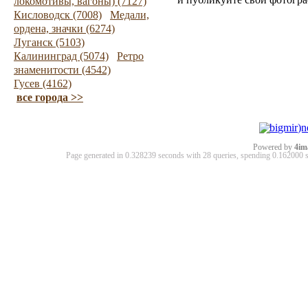
локомотивы, вагоны) (7127)
Кисловодск (7008)
Медали,
ордена, значки (6274)
Луганск (5103)
Калининград (5074)
Ретро
знаменитости (4542)
Гусев (4162)
все города >>
Powered by
4im
Page generated in 0.328239 seconds with 28 queries, spending 0.16200