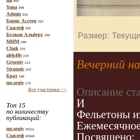
sm
865
Yana
398
Admin
334
Борис Ассеев
320
Скилеф
305
Размер: Текущи
Белков Альберт
299
МНМ
298
Chuk
220
alek48s
216
Вечерний н
Grozniy
212
Strannic
202
Брат
198
mr.seniv
174
Описание ст
Все участники >>
И
Топ 15
по количеству
Фельетоны и
публикаций:
Ежемесячное
mr.seniv
45211
Посвящено:
Скилеф
40848