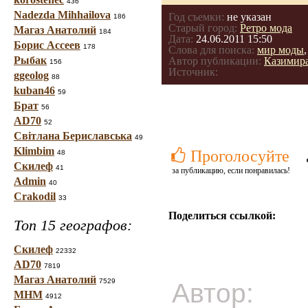
436
Nadezda Mihhailova
Год съемки:
не указан
186
Старый город:
Ретро мода
Магаз Анатолий
184
Дата:
24.06.2011 15:50
Борис Ассеев
178
Слова для поиска:
мир моды
Рыбак
Автор публикации:
Казимир
156
Источник:
ggeolog
88
kuban46
59
Брат
56
AD70
52
Світлана Бериславська
49
Klimbim
Проголосуйте
48
Скилеф
41
за публикацию, если понравилась!
Admin
40
Crakodil
33
Поделиться ссылкой:
Топ 15 географов:
Скилеф
22332
AD70
7819
Магаз Анатолий
7529
Автор:
МНМ
4912