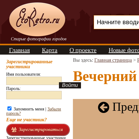
Старые фотографии городов
Главная
Карта
О проекте
Новые фот
Вы здесь:
Главная страница
>
Зарегистрированные
участники
Вечерний 
Имя пользователя:
Пароль:
Пред
Запомнить меня |
Забыли
пароль?
Еще не участник?
Зарегистрированные участники