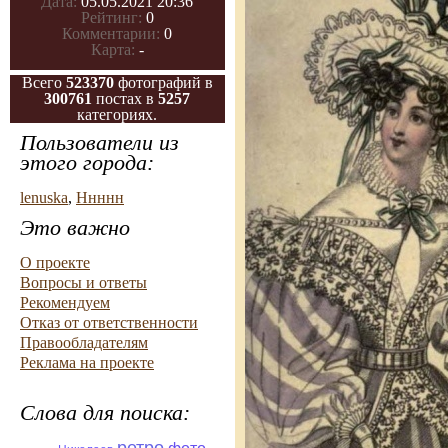
Дата:
05.05.2021 20:36
Рейтинг:
0
Комментарии:
0
Карта:
-
Всего
523370
фотографий в
300761
постах в
5257
категориях.
Пользователи из
этого города:
lenuska
,
Ннннн
Это важно
О проекте
Вопросы и ответы
Рекомендуем
Отказ от ответственности
Правообладателям
Реклама на проекте
Слова для поиска: