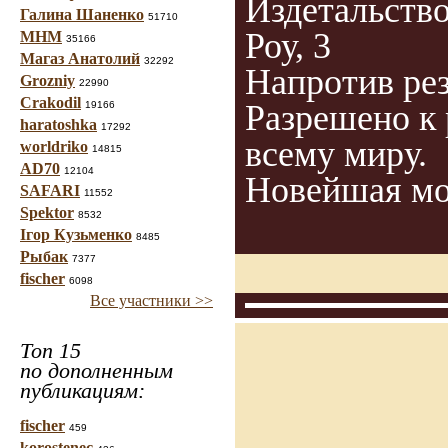
Издетальство
Галина Шаненко
51710
Роу, 3
МНМ
35166
Магаз Анатолий
32292
Напротив ре
Grozniy
22990
Crakodil
Разрешено к
19166
haratoshka
17292
всему миру.
worldriko
14815
AD70
12104
Новейшая мод
SAFARI
11552
Spektor
8532
Ігор Кузьменко
8485
Рыбак
7377
fischer
6098
Все участники >>
Топ 15
по дополненным
публикациям:
fischer
459
korostenec