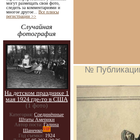
могут размещать свои фото,
следить за комментариями и
многое другое...
Все плюсы
регистрации >>
Случайная
фотография
№ Публикаци
На детском празднике 1
мая 1924 где-то в США
(1 фото)
Категория:
Соединённые
Штаты Америки
Автор поста:
Галина
VIP
Шаненко
Год съемки:
1924