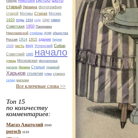
ретро
фото
Николаев
города
старый
фотография
Украина
Старая
Москва
старой
Москвы
1920
годы
сквер
1934
году
1940
1950
Советская
Панорама
дом
Николаевской
стороны
общества
1914
1915
здание
Россия
биржи
вид
Собор
Успенский
1928
часть
начало
Советский
1885
улицы
Московская
фотоателье
Старые
начала
Ленина
трамвай
Харьков
столетия
улиц
старого
склад
магазин
Все ключевые слова >>
Топ 15
по количеству
комментариев:
Магаз Анатолий
2040
poroch
1132