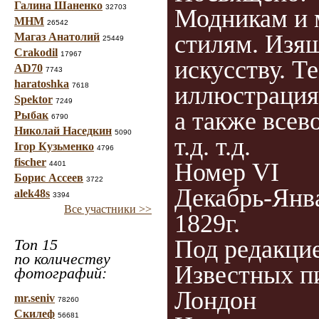
Галина Шаненко
32703
Модникам и 
МНМ
26542
стилям. Изя
Магаз Анатолий
25449
Crakodil
17967
искусству. Т
AD70
7743
haratoshka
7618
иллюстрация
Spektor
7249
а также все
Рыбак
6790
Николай Наседкин
5090
т.д. т.д.
Ігор Кузьменко
4796
fischer
Номер VI
4401
Борис Ассеев
3722
Декабрь-Янв
alek48s
3394
Все участники >>
1829г.
Под редакци
Топ 15
по количеству
Известных п
фотографий:
Лондон
mr.seniv
78260
Скилеф
56681