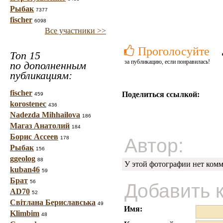
Рыбак
7377
fischer
6098
Все участники >>
Проголосуйте
Топ 15
за публикацию, если понравилась!
по дополненным
публикациям:
fischer
Поделиться ссылкой:
459
korostenec
436
Nadezda Mihhailova
186
Магаз Анатолий
184
Борис Ассеев
Автор:
178
Рыбак
156
ggeolog
88
У этой фотографии нет комм
kuban46
59
Брат
56
Добавить 
AD70
52
Світлана Бериславська
49
Имя:
Klimbim
48