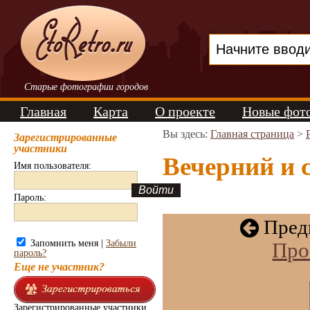
Старые фотографии городов
Главная
Карта
О проекте
Новые фот
Вы здесь:
Главная страница
>
Зарегистрированные
участники
Вечерний и 
Имя пользователя:
Пароль:
Пред
Запомнить меня |
Забыли
Про
пароль?
Еще не участник?
Зарегистрированные участники