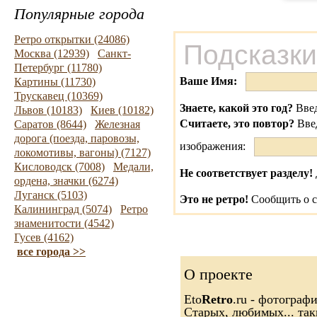
Популярные города
Ретро открытки (24086)
Подсказки
Москва (12939)
Санкт-
Петербург (11780)
Ваше Имя:
Картины (11730)
Трускавец (10369)
Знаете, какой это год?
Введ
Львов (10183)
Киев (10182)
Считаете, это повтор?
Вве
Саратов (8644)
Железная
дорога (поезда, паровозы,
изображения:
локомотивы, вагоны) (7127)
Кисловодск (7008)
Медали,
Не соответствует разделу!
ордена, значки (6274)
Луганск (5103)
Это не ретро!
Сообщить о с
Калининград (5074)
Ретро
знаменитости (4542)
Гусев (4162)
все города >>
О проекте
Eto
Retro
.ru - фотограф
Старых, любимых... так