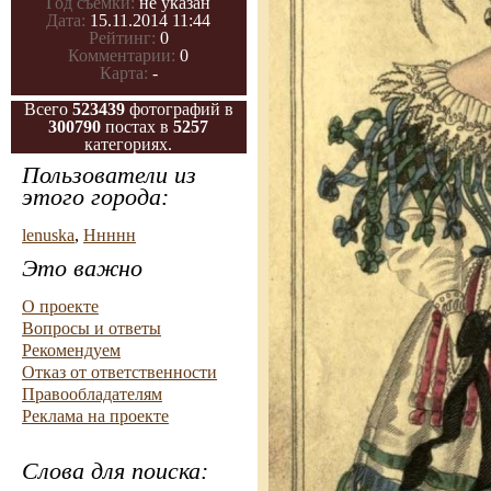
Год съемки:
не указан
Дата:
15.11.2014 11:44
Рейтинг:
0
Комментарии:
0
Карта:
-
Всего
523439
фотографий в
300790
постах в
5257
категориях.
Пользователи из
этого города:
lenuska
,
Ннннн
Это важно
О проекте
Вопросы и ответы
Рекомендуем
Отказ от ответственности
Правообладателям
Реклама на проекте
Слова для поиска: