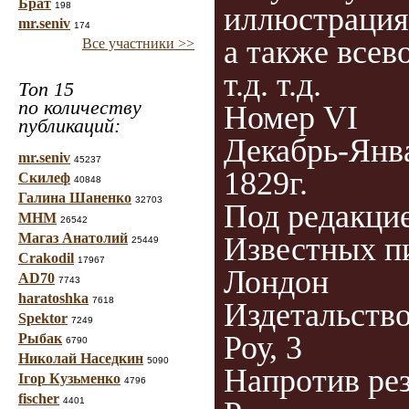
Брат
198
иллюстрация
mr.seniv
174
а также все
Все участники >>
т.д. т.д.
Топ 15
по количеству
Номер VI
публикаций:
Декабрь-Янв
mr.seniv
45237
1829г.
Скилеф
40848
Галина Шаненко
32703
Под редакци
МНМ
26542
Магаз Анатолий
Известных п
25449
Crakodil
17967
Лондон
AD70
7743
haratoshka
7618
Издетальство
Spektor
7249
Роу, 3
Рыбак
6790
Николай Наседкин
5090
Напротив ре
Ігор Кузьменко
4796
fischer
4401