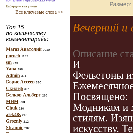
почтальон
Первомайская улица
Размер:
Кабардинская улица
Все ключевые слова >>
Вечерний и 
Топ 15
по количеству
комментариев:
Магаз Анатолий
Описание ст
2040
poroch
1132
И
sm
865
Yana
398
Фельетоны и
Admin
334
Борис Ассеев
Ежемесячное
320
Скилеф
305
Посвящено:
Белков Альберт
299
МНМ
298
Модникам и 
Chuk
220
alek48s
стилям. Изя
216
Grozniy
212
искусству. Т
Strannic
202