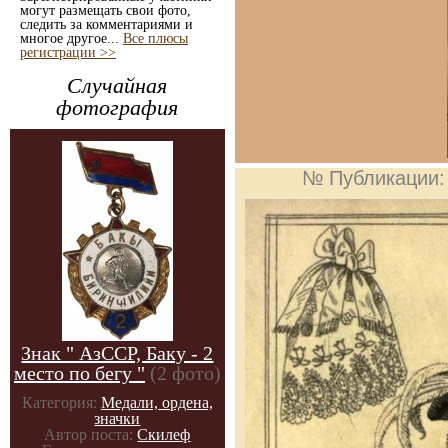
могут размещать свои фото,
следить за комментариями и
многое другое...
Все плюсы
регистрации >>
Случайная
фотография
№ Публикации
Знак " АзССР, Баку - 2
место по бегу "
(2 фото)
Категория:
Медали, ордена,
значки
Автор поста:
Скилеф