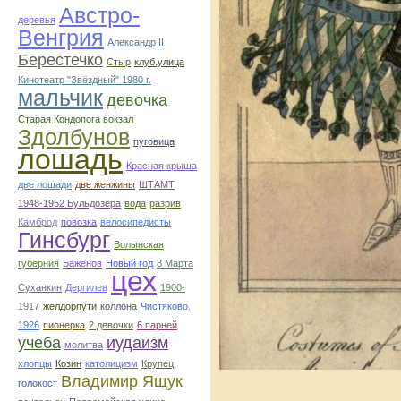
Австро-
деревья
Венгрия
Александр ІІ
Берестечко
Стыр
клуб.улица
Кинотеатр "Звёздный" 1980 г.
мальчик
девочка
Старая Кондопога вокзал
Здолбунов
пуговица
лошадь
Красная крыша
две лошади
две женжины
ШТАМТ
1948-1952 Бульдозера
вода
разрив
Камброд
повозка
велосипедисты
Гинсбург
Волынская
губерния
Баженов
Новый год
8 Марта
цех
Суханкин
Дергилев
1900-
1917
желдорпути
коллона
Чистяково.
1926
пионерка
2 девочки
6 парней
учеба
иудаизм
молитва
хлопцы
Козин
католицизм
Крупец
Владимир Ящук
голокост