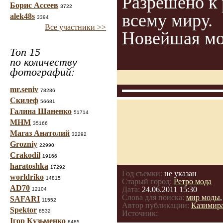
Разрешено к
Борис Ассеев
3722
всему миру.
alek48s
3394
Все участники >>
Новейшая мод
Топ 15
по количеству
фотографий:
mr.seniv
78286
Скилеф
56681
Галина Шаненко
51714
МНМ
35166
Магаз Анатолий
32292
Grozniy
22990
Crakodil
19166
haratoshka
17292
Год съемки:
не указан
worldriko
14815
Старый город:
Ретро мода
AD70
Дата:
24.06.2011 15:30
12104
Слова для поиска:
мир моды
SAFARI
11552
Автор публикации:
Казимир
Spektor
8532
Источник:
Ігор Кузьменко
8485