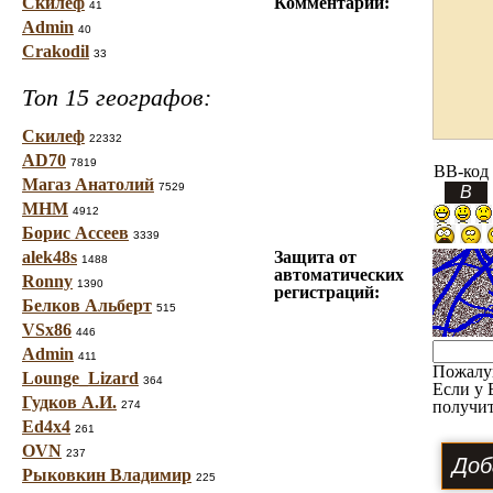
Скилеф
Комментарий:
41
Admin
40
Crakodil
33
Топ 15 географов:
Скилеф
22332
AD70
7819
BB-код
Магаз Анатолий
7529
МНМ
4912
Борис Ассеев
3339
alek48s
Защита от
1488
автоматических
Ronny
1390
регистраций:
Белков Альберт
515
VSx86
446
Admin
411
Пожалу
Lounge_Lizard
364
Если у 
Гудков А.И.
получит
274
Ed4x4
261
OVN
237
Рыковкин Владимир
225