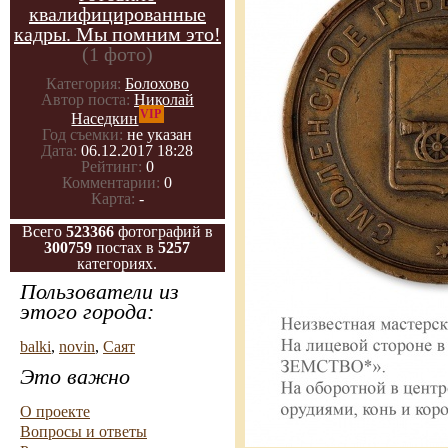
квалифицированные
кадры. Мы помним это!
(1 фото)
Категория:
Болохово
Автор поста:
Николай
VIP
Наседкин
Год съемки:
не указан
Дата:
06.12.2017 18:28
Рейтинг:
0
Комментарии:
0
Карта:
-
Всего
523366
фотографий в
300759
постах в
5257
категориях.
Пользователи из
этого города:
balki
,
novin
,
Саят
Это важно
О проекте
Вопросы и ответы