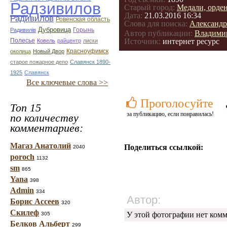
Радзивилов
Старый город:
Медали, орден
Дата:
21.03.2016 16:34
Радивилов
Ровенская область
Слова для поиска:
Александр
Дубровица
Горынь
Радивилiв
Автор публикации:
Владими
Полесье
Источник:
интернет ресурс
Ковель
райцентр
лиски
Красноуфимск
околица
Новый Двор
старое пожарное депо
Славянск 1890-
1925
Славянск
Все ключевые слова >>
Проголосуйте
Топ 15
за публикацию, если понравилась!
по количеству
комментариев:
Магаз Анатолий
Поделиться ссылкой:
2040
poroch
1132
sm
865
Yana
398
Admin
334
Автор:
Борис Ассеев
320
Скилеф
У этой фотографии нет комм
305
Белков Альберт
299