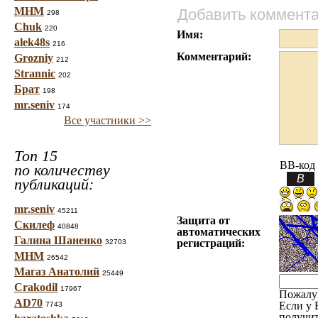
МНМ
Добавить коммент
298
Chuk
220
Имя:
alek48s
216
Комментарий:
Grozniy
212
Strannic
202
Брат
198
mr.seniv
174
Все участники >>
Топ 15
BB-код
по количеству
публикаций:
mr.seniv
45211
Защита от
Скилеф
40848
автоматических
Галина Шаненко
регистраций:
32703
МНМ
26542
Магаз Анатолий
25449
Crakodil
17967
Пожалу
AD70
Если у 
7743
получит