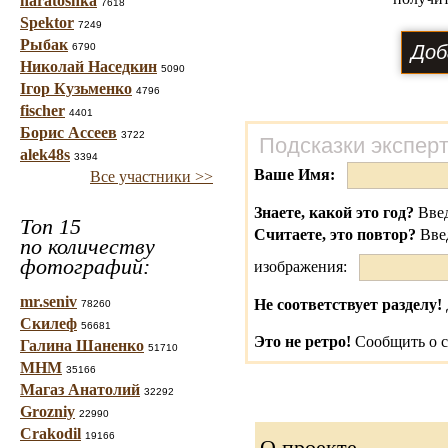
haratoshka
7618
Spektor
7249
Рыбак
6790
Николай Наседкин
5090
Ігор Кузьменко
4796
fischer
4401
Борис Ассеев
3722
Подсказки экспер
alek48s
3394
Ваше Имя:
Все участники >>
Знаете, какой это год?
Введ
Топ 15
Считаете, это повтор?
Вве
по количеству
фотографий:
изображения:
mr.seniv
Не соответствует разделу!
78260
Скилеф
56681
Это не ретро!
Сообщить о с
Галина Шаненко
51710
МНМ
35166
Магаз Анатолий
32292
Grozniy
22990
Crakodil
19166
О проекте