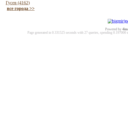
Гусев (4162)
все города >>
Powered by
4im
Page generated in 0.331525 seconds with 27 queries, spending 0.19700