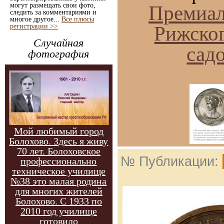
могут размещать свои фото,
Премиал
следить за комментариями и
многое другое...
Все плюсы
Рижско
регистрации >>
Случайная
сад
фотография
Мой любимый город
Болохово. Здесь я живу
70 лет. Болоховское
№ Публикации:
профессионально
техническое училище
№38 это малая родина
для многих жителей
Болохово. С 1933 по
2010 год училище
готовило