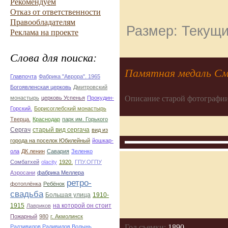
Рекомендуем
Отказ от ответственности
Правообладателям
Размер: Текущи
Реклама на проекте
Слова для поиска:
Памятная медаль Смо
Главпочта
Фабрика "Аврора". 1965
Богоявленская церковь
Дмитровский
Описание старой фотографии
монастырь
церковь Успенья
Прокудин-
Горский.
Борисоглебский монастырь
Тверца.
Краснодар
парк им. Горького
Сергач
старый вид сергача
вид из
города на поселок Юбилейный
йошкар-
ола
ДК ленин
Савария
Зеленко
Сомбатхей
olacity
1920.
ГПУ.ОГПУ
Аэросани
фабрика Меллера
ретро-
фотоплёнка
Ребёнок
свадьба
Большая улица
1910-
1915
на которой он стоит
Лавриков
Пожарный
980
г. Акмолинск
Год съемки:
1890
Радзивилов Радивилов Волынь