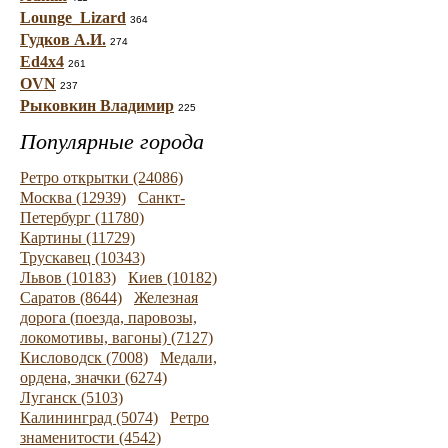
Lounge_Lizard
364
Гудков А.И.
274
Ed4x4
261
OVN
237
Рыковкин Владимир
225
Популярные города
Ретро открытки (24086)
Москва (12939)
Санкт-
Петербург (11780)
Картины (11729)
Трускавец (10343)
Львов (10183)
Киев (10182)
Саратов (8644)
Железная
дорога (поезда, паровозы,
локомотивы, вагоны) (7127)
Кисловодск (7008)
Медали,
ордена, значки (6274)
Луганск (5103)
Калининград (5074)
Ретро
знаменитости (4542)