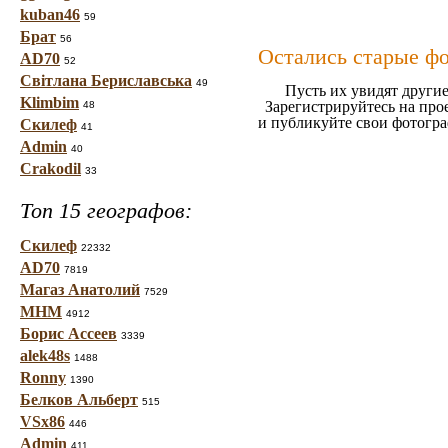
kuban46
59
Брат
56
Остались старые ф
AD70
52
Світлана Бериславська
49
Пусть их увидят другие
Klimbim
Зарегистрируйтесь на про
48
и публикуйте свои фотогр
Скилеф
41
Admin
40
Crakodil
33
Топ 15 географов:
Скилеф
22332
AD70
7819
Магаз Анатолий
7529
МНМ
4912
Борис Ассеев
3339
alek48s
1488
Ronny
1390
Белков Альберт
515
VSx86
446
Admin
411