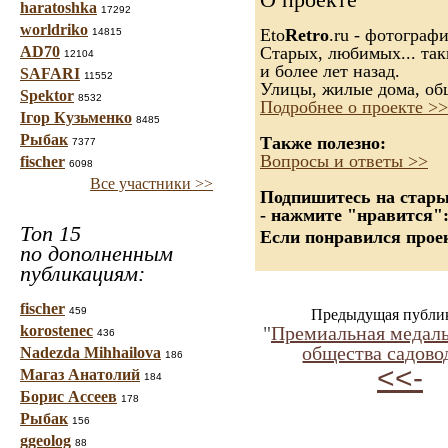
haratoshka
17292
worldriko
Eto
Retro
.ru - фотограф
14815
AD70
Старых, любимых... так
12104
и более лет назад.
SAFARI
11552
Улицы, жилые дома, об
Spektor
8532
Подробнее о проекте >>
Ігор Кузьменко
8485
Рыбак
Также полезно:
7377
Вопросы и ответы >>
fischer
6098
Все участники >>
Подпишитесь на старые
- нажмите "нравится"
Топ 15
Если понравился проек
по дополненным
публикациям:
fischer
459
Предыдущая публи
korostenec
"
Премиальная медал
436
общества садово
Nadezda Mihhailova
186
<<-
Магаз Анатолий
184
Борис Ассеев
178
Рыбак
156
ggeolog
88