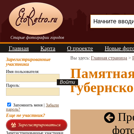
Старые фотографии городов
Главная
Карта
О проекте
Новые фот
Вы здесь:
Главная страница
>
Зарегистрированные
участники
Памятная
Имя пользователя:
губернско
Пароль:
Запомнить меня |
Забыли
пароль?
Пр
Еще не участник?
фот
Зарегистрированные участники