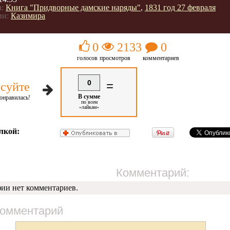
:
Книга "Придворные дамские наряды"
,
1831 год 27 февраля
ии:
Казимира
0
2133
0
голосов
просмотров
комментариев
0
=
суйте
В сумме
онравилась!
по всем
«лайкам»
лкой:
Комментарий:
фии нет комментариев.
комментарий