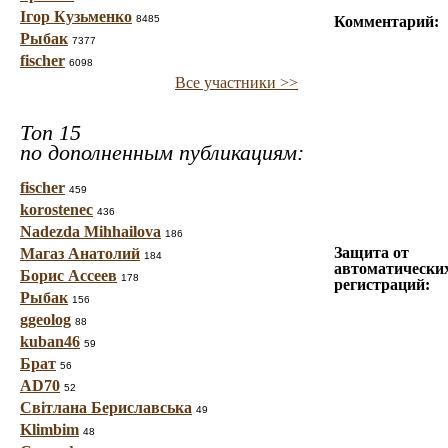
Ігор Кузьменко
8485
Комментарий:
Рыбак
7377
fischer
6098
Все участники >>
Топ 15
по дополненным публикациям:
fischer
459
korostenec
436
Nadezda Mihhailova
186
Защита от
Магаз Анатолий
184
автоматически
Борис Ассеев
178
регистраций:
Рыбак
156
ggeolog
88
kuban46
59
Брат
56
AD70
52
Світлана Бериславська
49
Klimbim
48