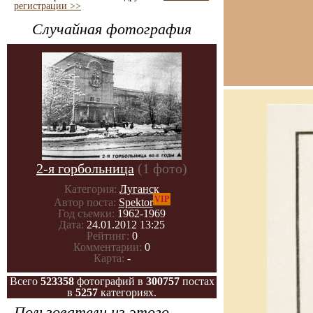
регистрации >>
Случайная фотография
2-я горбольница
(1 фото)
Категория:
Луганск
VIP
Автор поста:
Spektor
Год съемки:
1962-1969
Дата:
24.01.2012 13:25
Рейтинг:
0
Комментарии:
0
Карта:
-
Всего
523358
фотографий в
300757
постах
в
5257
категориях.
Пользователи из этого