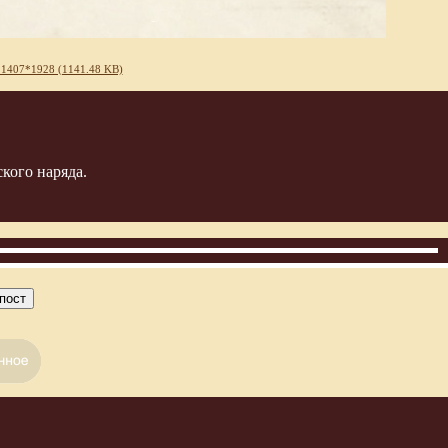
 1407*1928 (1141.48 KB)
кого наряда.
пост