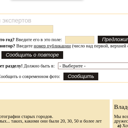
 экспертов
это год?
Введите его в это поле:
повтор?
Введите
номер публикации
(число над первой, верхней 
ет разделу!
Должно быть в:
ообщить о современном фото:
Влад
 фотографии старых городов.
Мы все
х... таких, какими они были 20, 30, 50 и более лет
дружес
а)
Хот