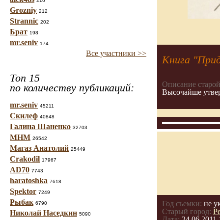
216
Grozniy
212
Strannic
202
Брат
198
mr.seniv
174
Все участники >>
Книга "При
Топ 15
Описание старой
по количеству публикаций:
Высочайше утвер
mr.seniv
45211
Скилеф
40848
Галина Шаненко
32703
МНМ
26542
Магаз Анатолий
25449
Crakodil
17967
AD70
7743
haratoshka
7618
Spektor
7249
Рыбак
Год съемки:
не у
6790
Старый город:
Р
Николай Наседкин
5090
Дата:
24.06.2011 