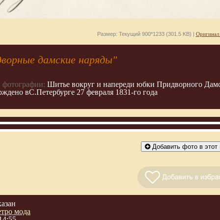
Размер: Текущий 900*1233 (301.5 KB) |
Оригинал
дворные дамские наряды"
 фотографии:
Шитье вокруг и напереди юбки Придворного Дамс
ждено вС.Петербурге 27 февраля 1831-го года
Добавить фото в этот 
казан
етро мода
14:55