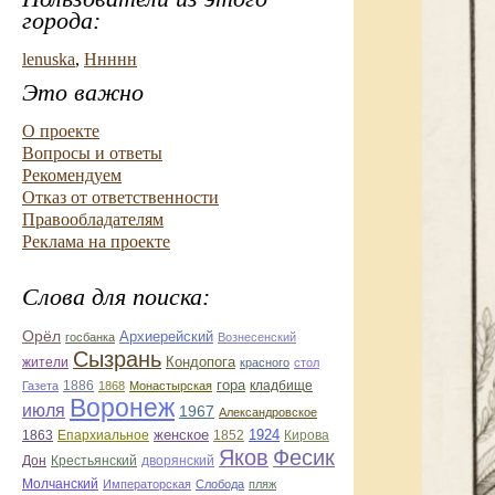
города:
lenuska
,
Ннннн
Это важно
О проекте
Вопросы и ответы
Рекомендуем
Отказ от ответственности
Правообладателям
Реклама на проекте
Слова для поиска:
Орёл
Архиерейский
госбанка
Вознесенский
Сызрань
жители
Кондопога
красного
стол
гора
Газета
1886
1868
Монастырская
кладбище
Воронеж
июля
1967
Александровское
Епархиальное
женское
1924
1863
1852
Кирова
Яков
Фесик
Дон
дворянский
Крестьянский
Молчанский
Императорская
Слобода
пляж