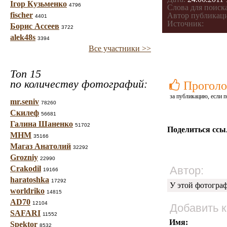
Ігор Кузьменко
4796
Слова для поиска
fischer
Автор публикац
4401
Источник:
Борис Ассеев
3722
alek48s
3394
Все участники >>
Топ 15
по количеству фотографий:
Проголо
за публикацию, если п
mr.seniv
78260
Скилеф
56681
Галина Шаненко
51702
Поделиться ссы
МНМ
35166
Магаз Анатолий
32292
Grozniy
22990
Crakodil
Автор:
19166
haratoshka
17292
У этой фотогра
worldriko
14815
AD70
12104
Добавить 
SAFARI
11552
Имя:
Spektor
8532