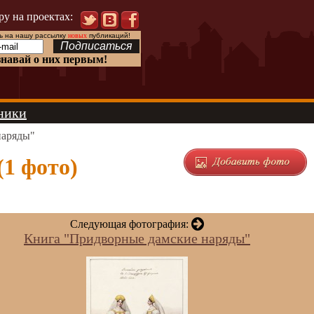
ру на проектах:
 на нашу рассылку
новых
публикаций!
знавай о них первым!
ники
наряды"
1 фото)
Следующая фотография:
Книга "Придворные дамские наряды"