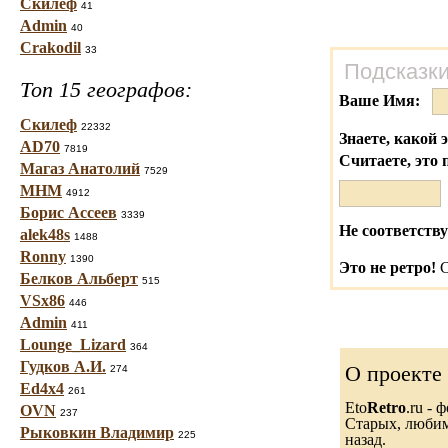
Скилеф
41
Admin
40
Crakodil
33
Подсказки
Топ 15 географов:
Ваше Имя:
Скилеф
22332
Знаете, какой 
AD70
7819
Считаете, это 
Магаз Анатолий
7529
МНМ
4912
Борис Ассеев
3339
Не соответству
alek48s
1488
Ronny
1390
Это не ретро!
С
Белков Альберт
515
VSx86
446
Admin
411
Lounge_Lizard
364
Гудков А.И.
О проекте
274
Ed4x4
261
Eto
Retro
.ru -
OVN
237
Старых, любимы
Рыковкин Владимир
225
назад.