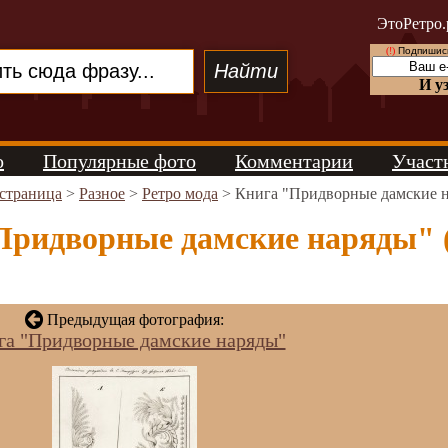
ЭтоРетро.
(!)
Подпишись
И у
о
Популярные фото
Комментарии
Участ
 страница
>
Разное
>
Ретро мода
> Книга "Придворные дамские 
Придворные дамские наряды" (
Предыдущая фотография:
га "Придворные дамские наряды"