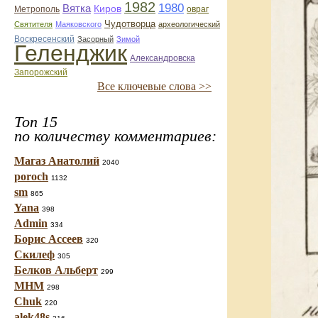
1982
1980
Вятка
Киров
Метрополь
овраг
Чудотворца
Святителя
Маяковского
археологический
Воскресенский
Засорный
Зимой
Геленджик
Александровска
Запорожский
Все ключевые слова >>
Топ 15
по количеству комментариев:
Магаз Анатолий
2040
poroch
1132
sm
865
Yana
398
Admin
334
Борис Ассеев
320
Скилеф
305
Белков Альберт
299
МНМ
298
Chuk
220
alek48s