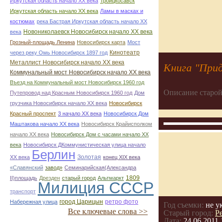
Иркутская область начало ХХ века
Троицкосавск
Иркутская область начало ХХ века
Ламы в масках и
костюмах
река Бастрая Иркутская область начало ХХ
Новониколаевск Новосибирск начало ХХ века
века
Грозный-площадь Ленина
Новосибирск карта
Мост
Кинотеатр
через реку Омь Новосибирск 1897 год
Металлист Новосибирск начало ХХ века
Книга "При
Коммунальный мост Новосибирск начало ХХ века
Въезд на Коммунальный мост Новосибирск 1960 год
Описание старой
Путепровод над Красным Новосибирск 1960 год
Дом
грузчика Новосибирск начало ХХ века
Новосибирск
Красный проспект
3 начало ХХ века
Новосибирск Дом
Маштакова начало ХХ века
Новосибирск Крайисполком
начало ХХ века
Новосибирск Дом с часами начало ХХ
века
Новосибирск ДКоммунистическая улица начало
Берлин
Золотая
ХХ века
конец ХІХ века
«Славянский
завод»
Семинарийская(Александра
1809
II)площадь
Дрезден
старый город
Альтмаркт
Милиция СССР
транспорт
город Царицын
ретро фото
Набережная улица
Год съемки:
не у
Все ключевые слова >>
Старый город:
Р
Дата:
24.06.2011 