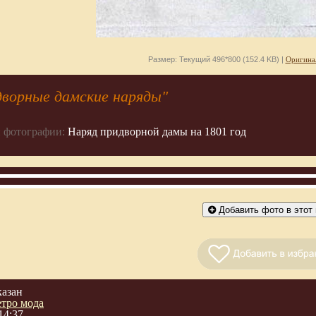
Размер: Текущий 496*800 (152.4 KB) |
Оригина
дворные дамские наряды"
 фотографии:
Наряд придворной дамы на 1801 год
Добавить фото в этот 
казан
етро мода
14:37