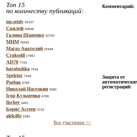
Топ 15
Комментарий:
по количеству публикаций:
mr.seniv
45237
Скилеф
40848
Галина Шаненко
32703
МНМ
26542
Магаз Анатолий
25449
Crakodil
17967
AD70
7743
haratoshka
7618
Spektor
7249
Защита от
автоматически
Рыбак
6790
регистраций:
Николай Наседкин
5090
Ігор Кузьменко
4796
fischer
4401
Борис Ассеев
3722
alek48s
3394
Все участники >>