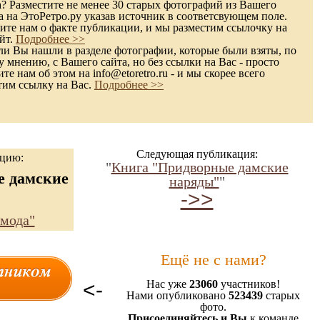
а? Разместите не менее 30 старых фотографий из Вашего
а на ЭтоРетро.ру указав источник в соответсвующем поле.
те нам о факте публикации, и мы разместим ссылочку на
йт.
Подробнее >>
и Вы нашли в разделе фотографии, которые были взяты, по
 мнению, с Вашего сайта, но без ссылки на Вас - просто
е нам об этом на info@etoretro.ru - и мы скорее всего
тим ссылку на Вас.
Подробнее >>
Следующая публикация:
ацию:
"
Книга "Придворные дамские
е дамские
наряды"
"
->>
 мода"
Ещё не с нами?
<-
Нас уже
23060
участников!
Нами опубликовано
523439
старых
фото.
Присоединяйтесь и Вы
к команде