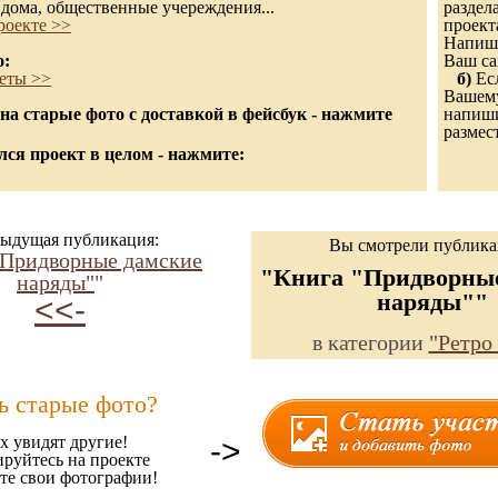
дома, общественные учереждения...
раздел
роекте >>
проект
Напиши
о:
Ваш са
еты >>
б)
Есл
Вашему
а старые фото с доставкой в фейсбук - нажмите
напишит
размес
ся проект в целом - нажмите:
ыдущая публикация:
Вы смотрели публик
"Придворные дамские
"Книга "Придворны
наряды"
"
наряды""
<<-
в категории
"Ретро
ь старые фото?
х увидят другие!
->
ируйтесь на проекте
те свои фотографии!