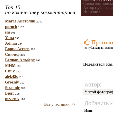
Слова для поиска
Топ 15
Автор публикац
по количеству комментариев:
Источник:
Магаз Анатолий
2040
poroch
1132
sm
865
Yana
398
Проголо
Admin
334
за публикацию, если п
Борис Ассеев
320
Скилеф
305
Белков Альберт
299
Поделиться ссы
МНМ
298
Chuk
220
alek48s
216
Grozniy
212
Автор:
Strannic
202
У этой фотогра
Брат
198
mr.seniv
174
Добавить 
Все участники >>
Имя: