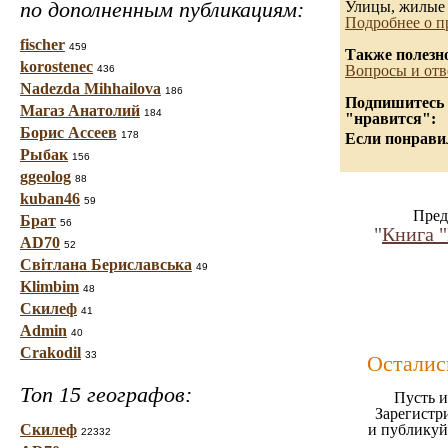
по дополненным публикациям:
Улицы, жилые 
Подробнее о п
fischer
459
Также полезн
korostenec
Вопросы и отв
436
Nadezda Mihhailova
186
Подпишитесь н
Магаз Анатолий
184
"нравится":
Борис Ассеев
178
Если понравил
Рыбак
156
ggeolog
88
kuban46
59
Пред
Брат
56
"
Книга 
AD70
52
Світлана Бериславська
49
Klimbim
48
Скилеф
41
Admin
40
Crakodil
33
Осталис
Топ 15 географов:
Пусть и
Зарегистр
Скилеф
и публикуй
22332