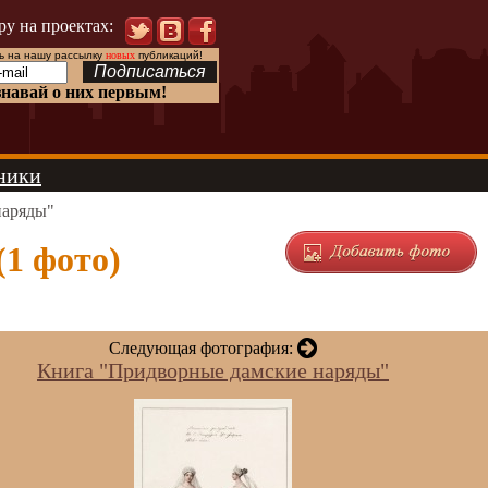
ру на проектах:
 на нашу рассылку
новых
публикаций!
знавай о них первым!
ники
наряды"
1 фото)
Следующая фотография:
Книга "Придворные дамские наряды"