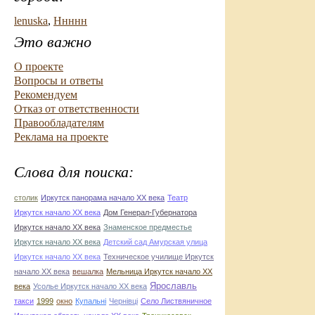
lenuska
,
Ннннн
Это важно
О проекте
Вопросы и ответы
Рекомендуем
Отказ от ответственности
Правообладателям
Реклама на проекте
Слова для поиска:
столик
Иркутск панорама начало ХХ века
Театр
Иркутск начало ХХ века
Дом Генерал-Губернатора
Иркутск начало ХХ века
Знаменское предместье
Иркутск начало ХХ века
Детский сад Амурская улица
Иркутск начало ХХ века
Техническое училище Иркутск
начало ХХ века
вешалка
Мельница Иркутск начало ХХ
Ярославль
века
Усолье Иркутск начало ХХ века
такси
1999
окно
Купальні
Чернівці
Село Листвяничное