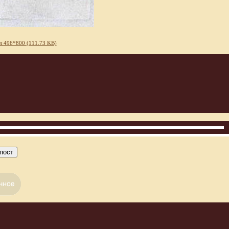
л 496*800 (111.73 KB)
пост