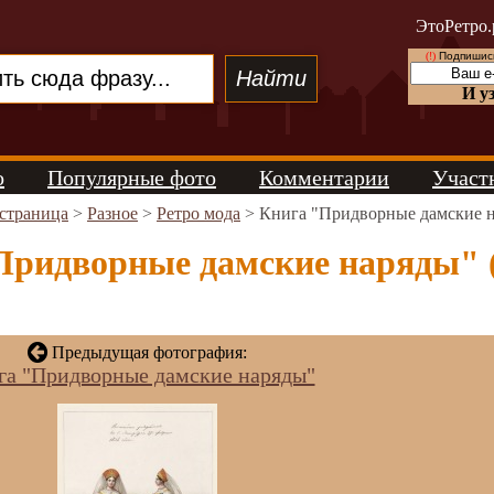
ЭтоРетро.
(!)
Подпишись
И у
о
Популярные фото
Комментарии
Участ
 страница
>
Разное
>
Ретро мода
> Книга "Придворные дамские 
Придворные дамские наряды" (
Предыдущая фотография:
га "Придворные дамские наряды"