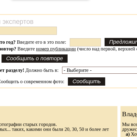
 экспертов
это год?
Введите его в это поле:
повтор?
Введите
номер публикации
(число над первой, верхней 
ет разделу!
Должно быть в:
ообщить о современном фото:
Влад
 фотографии старых городов.
Мы все
х... таких, какими они были 20, 30, 50 и более лет
дружес
а)
Хот