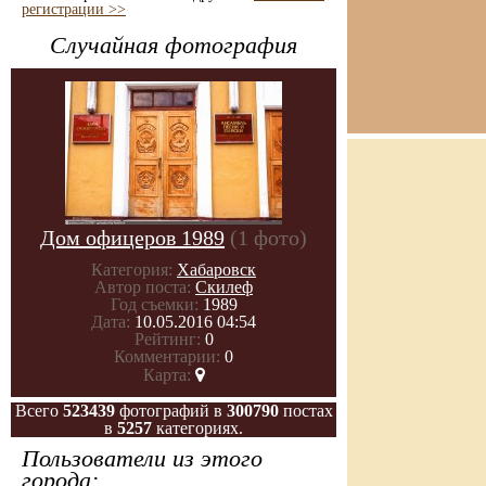
регистрации >>
Случайная фотография
Дом офицеров 1989
(1 фото)
Категория:
Хабаровск
Автор поста:
Скилеф
Год съемки:
1989
Дата:
10.05.2016 04:54
Рейтинг:
0
Комментарии:
0
Карта:
Всего
523439
фотографий в
300790
постах
в
5257
категориях.
Пользователи из этого
города: