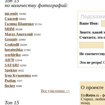
Топ 15
по количеству фотографий:
mr.seniv
78286
Подсказки
Скилеф
56681
Ваше Имя:
Галина Шаненко
51714
МНМ
35166
Знаете, какой 
Магаз Анатолий
32292
Считаете, это 
Grozniy
22990
Crakodil
19166
haratoshka
17292
Не соответству
worldriko
14815
AD70
12104
Это не ретро!
С
SAFARI
11552
Spektor
8532
Ігор Кузьменко
8485
Рыбак
7377
fischer
О проекте
6098
Все участники >>
Eto
Retro
.ru -
Старых, любимы
Топ 15
назад.