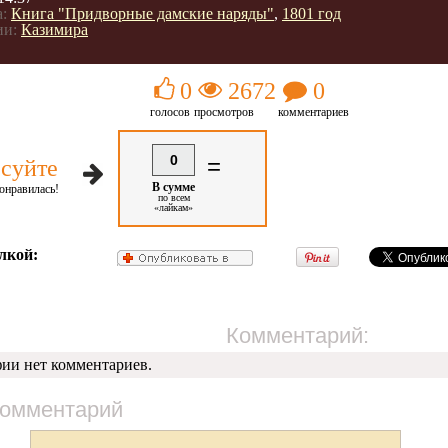
:
Книга "Придворные дамские наряды"
,
1801 год
ии:
Казимира
0
2672
0
голосов
просмотров
комментариев
0
=
суйте
В сумме
онравилась!
по всем
«лайкам»
лкой:
Комментарий:
фии нет комментариев.
комментарий