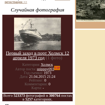
регистрации >>
Случайная фотография
Первый заход в порт Холмск 12
апреля 1973 год
(1 фото)
Категория:
Холмск
VIP
Автор поста:
snipppy093
Год съемки:
1973
Дата:
21.04.2015 21:24
Рейтинг:
0
Комментарии:
0
Карта:
-
Всего
523373
фотографий в
300764
постах
в
5257
категориях.