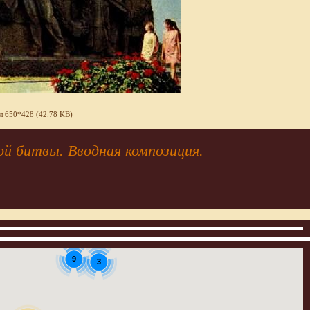
л 650*428 (42.78 KB)
й битвы. Вводная композиция.
9
3