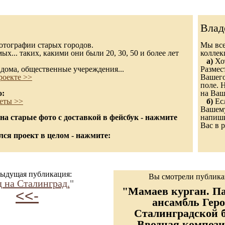
Влад
 фотографии старых городов.
Мы все
х... таких, какими они были 20, 30, 50 и более лет
колле
а)
Хот
дома, общественные учереждения...
Размес
роекте >>
Вашего
поле. 
о:
на Ваш
еты >>
б)
Есл
Вашему
а старые фото с доставкой в фейсбук - нажмите
напиши
Вас в р
ся проект в целом - нажмите:
ыдущая публикация:
Вы смотрели публик
 на Сталинград.
"
"Мамаев курган. П
<<-
ансамбль Гер
Сталинградской 
Вводная компози