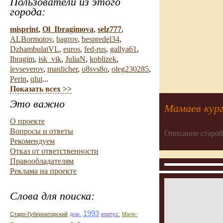
Пользователи из этого
города:
misprint
,
Ol_Ibragimova
,
selz777
,
ALBormotov
,
bagrov
,
bespredel34
,
DzhambulatVL
,
euros
,
fed-rus
,
gallya61
,
Ibragim
,
isk_vik
,
JuliaN
,
koblizek
,
levseverov
,
manlicher
,
o8svs8o
,
oleg230285
,
Perin
,
qlui
...
Показать всех >>
Это важно
Мамаев кург
О проекте
Вопросы и ответы
Описание старой
Рекомендуем
Отказ от ответственности
Правообладателям
Реклама на проекте
Слова для поиска:
1993
Старо-Губернаторский
дом.
корпус.
Мало-