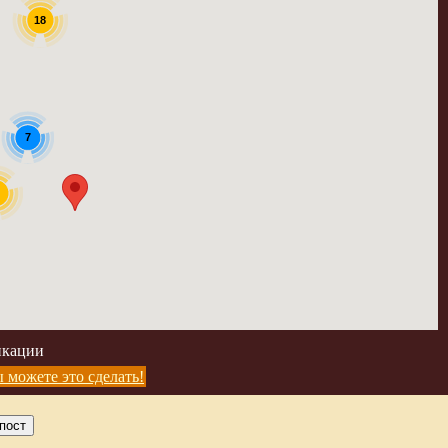
18
7
1
икации
 можете это сделать!
пост