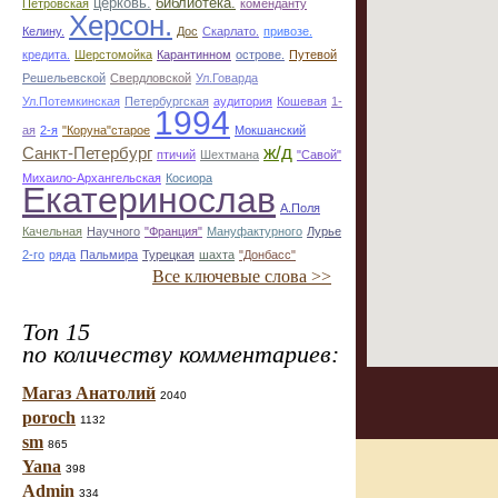
церковь.
библиотека.
Петровская
коменданту
Херсон.
Келину.
Дос
Скарлато.
привозе.
кредита.
Шерстомойка
Карантинном
острове.
Путевой
Решельевской
Свердловской
Ул.Говарда
Ул.Потемкинская
Петербургская
аудитория
Кошевая
1-
1994
ая
2-я
"Коруна"старое
Мокшанский
ж/д
Санкт-Петербург
птичий
Шехтмана
"Савой"
Михаило-Архангельская
Косиора
Екатеринослав
А.Поля
Качельная
Научного
"Франция"
Мануфактурного
Лурье
2-го
ряда
Пальмира
Турецкая
шахта
"Донбасс"
Все ключевые слова >>
Топ 15
по количеству комментариев:
Магаз Анатолий
2040
poroch
1132
sm
865
Yana
398
Admin
334