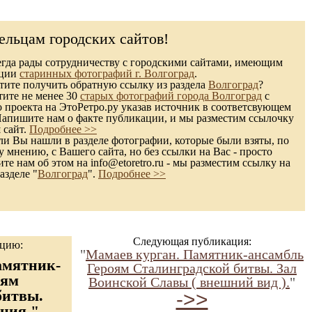
ельцам городских сайтов!
гда рады сотрудничеству с городскими сайтами, имеющим
кции
старинных фотографий г. Волгоград
.
ите получить обратную ссылку из раздела
Волгоград
?
тите не менее 30
старых фотографий города Волгоград
с
 проекта на ЭтоРетро.ру указав источник в соответсвующем
Напишите нам о факте публикации, и мы разместим ссылочку
 сайт.
Подробнее >>
и Вы нашли в разделе фотографии, которые были взяты, по
 мнению, с Вашего сайта, но без ссылки на Вас - просто
те нам об этом на info@etoretro.ru - мы разместим ссылку на
азделе "
Волгоград
".
Подробнее >>
Следующая публикация:
ацию:
"
Мамаев курган. Памятник-ансамбль
амятник-
Героям Сталинградской битвы. Зал
оям
Воинской Славы ( внешний вид ).
"
битвы.
->>
ция."