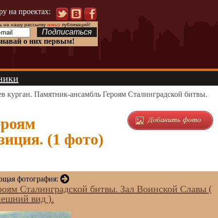
ру на проектах:
 на нашу рассылку
новых
публикаций!
знавай о них первым!
ники
в курган. Памятник-ансамбль Героям Сталинградской битвы.
ероям
иция. (1 фото)
щая фотография:
оям Сталинградской битвы. Зал Воинской Славы (
ешний вид ).