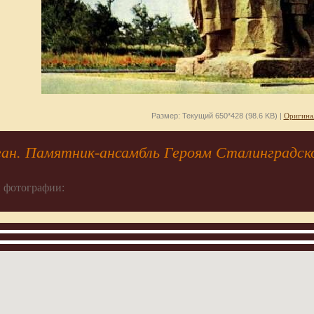
Размер: Текущий 650*428 (98.6 KB) |
Оригина
ан. Памятник-ансамбль Героям Сталинградско
 фотографии: