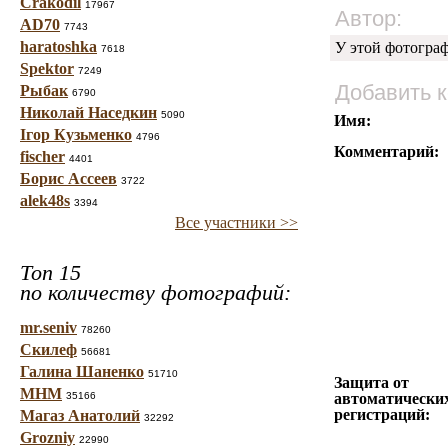
Crakodil
17967
Автор:
AD70
7743
haratoshka
У этой фотогра
7618
Spektor
7249
Добавить 
Рыбак
6790
Николай Наседкин
5090
Имя:
Ігор Кузьменко
4796
Комментарий:
fischer
4401
Борис Ассеев
3722
alek48s
3394
Все участники >>
Топ 15
по количеству фотографий:
mr.seniv
78260
Скилеф
56681
Галина Шаненко
51710
Защита от
МНМ
35166
автоматически
регистраций:
Магаз Анатолий
32292
Grozniy
22990