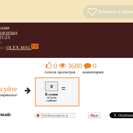
казан
олгоград
21:23
:
VIP
ии:
OLEX.MAL
0
3680
0
голосов
просмотров
комментариев
0
=
суйте
В сумме
онравилась!
по всем
«лайкам»
лкой: