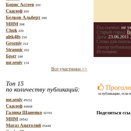
Борис Ассеев
320
Скилеф
305
Белков Альберт
299
МНМ
298
Год съемки:
не у
Chuk
220
Старый город:
В
alek48s
Дата:
23.06.2011 
216
Слова для поиска
Grozniy
212
Автор публикац
Strannic
202
Источник:
Брат
198
mr.seniv
174
Все участники >>
Топ 15
Проголо
по количеству публикаций:
за публикацию, если п
mr.seniv
45211
Скилеф
40848
Галина Шаненко
Поделиться ссы
32703
МНМ
26542
Магаз Анатолий
25449