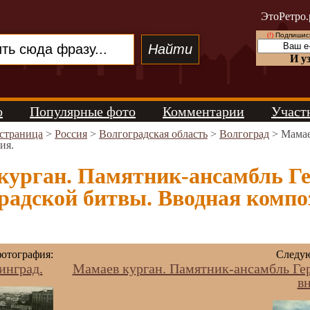
ЭтоРетро.
(!)
Подпишись
И у
о
Популярные фото
Комментарии
Участ
 страница
>
Россия
>
Волгоградская область
>
Волгоград
> Мамае
ия.
курган. Памятник-ансамбль Г
адской битвы. Вводная композ
отография:
Следую
инград.
Мамаев курган. Памятник-ансамбль Гер
вн