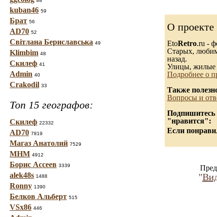
88
kuban46
59
Брат
56
О проекте
AD70
52
Світлана Бериславська
Eto
Retro
.ru -
49
Старых, любимы
Klimbim
48
назад.
Скилеф
41
Улицы, жилые 
Admin
Подробнее о п
40
Crakodil
33
Также полезн
Вопросы и отв
Топ 15 географов:
Подпишитесь н
"нравится":
Скилеф
22332
Если понравил
AD70
7819
Магаз Анатолий
7529
МНМ
4912
Борис Ассеев
3339
Пред
alek48s
"
Вид
1488
Ronny
1390
Белков Альберт
515
VSx86
446