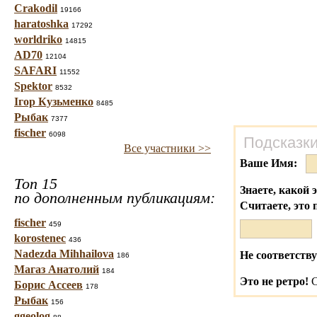
Crakodil
19166
haratoshka
17292
worldriko
14815
AD70
12104
SAFARI
11552
Spektor
8532
Ігор Кузьменко
8485
Рыбак
7377
fischer
6098
Подсказки
Все участники >>
Ваше Имя:
Топ 15
Знаете, какой 
по дополненным публикациям:
Считаете, это 
fischer
459
korostenec
436
Nadezda Mihhailova
Не соответству
186
Магаз Анатолий
184
Это не ретро!
С
Борис Ассеев
178
Рыбак
156
ggeolog