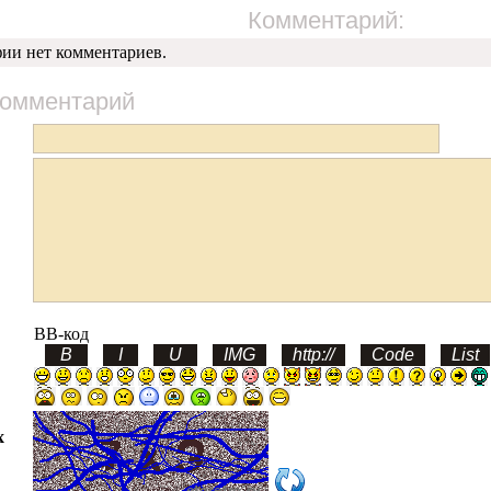
Комментарий:
фии нет комментариев.
комментарий
BB-код
х