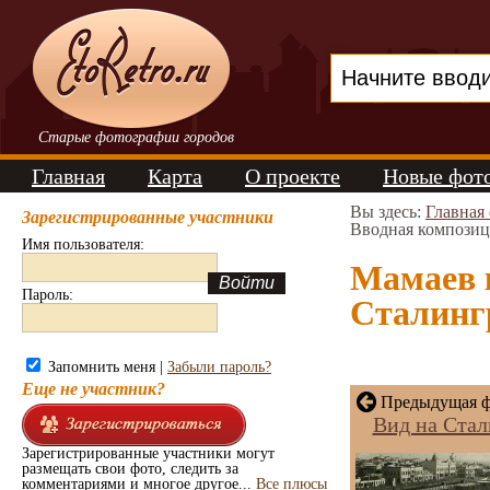
Старые фотографии городов
Главная
Карта
О проекте
Новые фот
Вы здесь:
Главная
Зарегистрированные участники
Вводная композиц
Имя пользователя:
Мамаев 
Пароль:
Сталингр
Запомнить меня |
Забыли пароль?
Еще не участник?
Предыдущая ф
Вид на Стал
Зарегистрированные участники могут
размещать свои фото, следить за
комментариями и многое другое...
Все плюсы