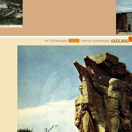
V
№ Публикации:
11212
(Автор публикации:
OLEX.MAL