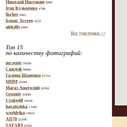
Николай Наседкин
5090
Ігор Кузьменко
4796
fischer
4401
Борис Ассеев
3722
alek48s
3394
Все участники >>
Топ 15
по количеству фотографий:
mr.seniv
78286
Скилеф
56681
Галина Шаненко
51714
МНМ
35166
Магаз Анатолий
32292
Grozniy
22990
Crakodil
19166
haratoshka
17292
worldriko
14815
AD70
12104
SAFARI
11552