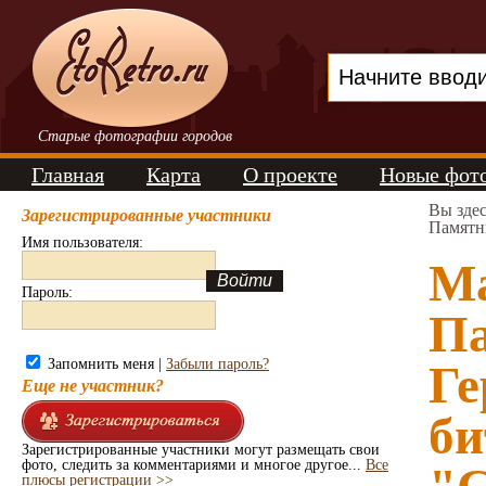
Старые фотографии городов
Главная
Карта
О проекте
Новые фот
Вы зде
Зарегистрированные участники
Памятн
Имя пользователя:
Ма
Пароль:
Па
Запомнить меня |
Забыли пароль?
Ге
Еще не участник?
би
Зарегистрированные участники могут размещать свои
фото, следить за комментариями и многое другое...
Все
плюсы регистрации >>