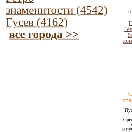
знаменитости (4542)
П
Гусев (4162)
П
Ге
все города >>
б
ко
О
ста
Пус
Заре
и пу