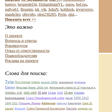
bagrov
,
bespredel34
,
DzhambulatVL
,
euros
,
fed-rus
,
gallya61
,
Ibragim
,
isk_vik
,
JuliaN
,
koblizek
,
levseverov
,
manlicher
,
o8svs8o
,
oleg230285
,
Perin
,
qlui
...
Показать всех >>
Это важно
О проекте
Вопросы и ответы
Рекомендуем
Отказ от ответственности
Правообладателям
Реклама на проекте
Слова для поиска:
Тула
Постоялая улица
начало 1900х
мороженое
мужчина
Евреи
Ярослав Пицек .1916 год.
Артельный староста 12 участка ж.д.
16 век
18 век
Лобейко. А.М.
1903-1909
14 век
1410
Ученики
1900-1910
Колотильшиков
Спасо-Преображенский собор
песок
1904-1911
Плошадь Ленина
Фабричная
парочка
Кавалерия
Gare St.
Lazare
Франция
Собор Парижской Богоматери
Пантео́н
церковь св.