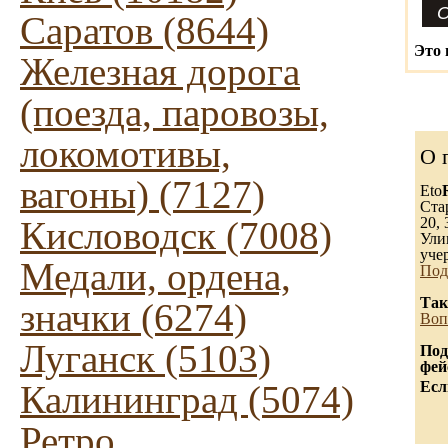
Саратов (8644)
Это 
Железная дорога
(поезда, паровозы,
локомотивы,
О 
вагоны) (7127)
Eto
Ста
Кисловодск (7008)
20, 
Ули
уче
Медали, ордена,
Под
Так
значки (6274)
Воп
Луганск (5103)
Под
фей
Калининград (5074)
Есл
Ретро