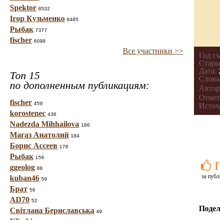
Spektor
8532
Ігор Кузьменко
8485
Рыбак
7377
fischer
6098
Все участники >>
Год с
Стары
Дата:
Топ 15
Слова
по дополненным публикациям:
Автор
Отмет
fischer
459
Источ
korostenec
436
Nadezda Mihhailova
186
Магаз Анатолий
184
Борис Ассеев
178
Рыбак
156
ggeolog
88
за публ
kuban46
59
Брат
56
AD70
52
Подел
Світлана Бериславська
49