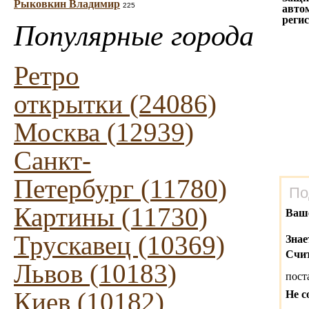
Рыковкин Владимир
225
авто
реги
Популярные города
Ретро
открытки (24086)
Москва (12939)
Санкт-
Петербург (11780)
По
Картины (11730)
Ваш
Трускавец (10369)
Знае
Счит
Львов (10183)
пост
Киев (10182)
Не с