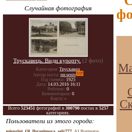
"С
Случайная фотография
фо
Трускавець. Види курорту.
(2 фото)
Ма
Категория:
Трускавец
VIP
Автор поста:
mr.seniv
Год съемки:
1925
Дата:
14.03.2016 16:11
Рейтинг:
0
Комментарии:
0
Карта:
-
Ск
Всего
523451
фотографий в
300790
постах в
5257
категориях.
Пользователи из этого города:
misprint
,
Ol_Ibragimova
,
selz777
,
ALBormotov
,