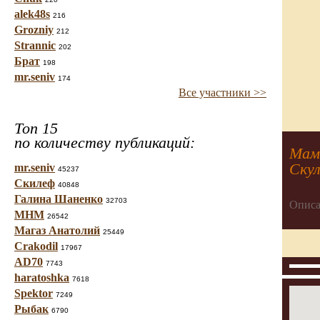
alek48s
216
Grozniy
212
Strannic
202
Брат
198
mr.seniv
174
Все участники >>
Топ 15
по количеству публикаций:
Мам
Ску
mr.seniv
45237
Скилеф
40848
Галина Шаненко
32703
Описа
МНМ
26542
Магаз Анатолий
25449
Crakodil
17967
AD70
7743
haratoshka
7618
Spektor
7249
Рыбак
6790