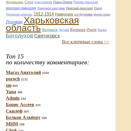
Сена
Женевьевы
классицизм
Гранд Опера
Рождественская
женская гимназия
Траурное шествие
Невский проспект
Оцуп
1912-1914
Раменское
Троицкая церковь
ул.Чугунова
моностырь
Харьковская
Лозовая
область
Купянск
Изюм
Волчанск
Чугуев
Валки
Богодухов
Святогорск
Все ключевые слова >>
Топ 15
по количеству комментариев:
Магаз Анатолий
2040
poroch
1132
sm
865
Yana
398
Admin
334
Борис Ассеев
320
Скилеф
305
Белков Альберт
299
МНМ
298
Chuk
220