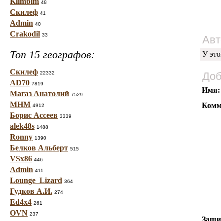
Klimbim
48
Скилеф
41
Admin
40
Crakodil
33
Авт
Топ 15 географов:
У это
Скилеф
22332
Доб
AD70
7819
Имя:
Магаз Анатолий
7529
МНМ
Комм
4912
Борис Ассеев
3339
alek48s
1488
Ronny
1390
Белков Альберт
515
VSx86
446
Admin
411
Lounge_Lizard
364
Гудков А.И.
274
Ed4x4
261
OVN
237
Защи