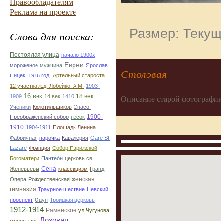
Правообладателям
Реклама на проекте
Размер: Текущ
Слова для поиска:
Постоялая улица
начало 1900х
Евреи
мороженое
мужчина
Ярослав
Столовая
Пицек .1916 год.
Артельный староста
12 участка ж.д. Лобейко. А.М.
1903-
16 век
18 век
1909
14 век
1410
Описание старой фотографии
Ученики
Колотильшиков
Спасо-
1900-
Преображенский собор
песок
1910
1904-1911
Плошадь Ленина
Фабричная
парочка
Кавалерия
Gare St.
Lazare
Франция
Собор Парижской
Богоматери
Пантео́н
церковь св.
Сена
Женевьевы
классицизм
Гранд
женская
Опера
Рождественская
гимназия
Траурное шествие
Невский
проспект
Оцуп
Троицкая церковь
1912-1914
Раменское
ул.Чугунова
Лозовая
моностырь