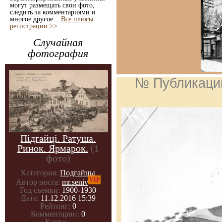
могут размещать свои фото,
следить за комментариями и
многое другое...
Все плюсы
регистрации >>
Случайная
фотография
№ Публикаци
Підгайці. Ратуша.
Ринок. Ярмарок.
(1
фото)
Категория:
Подгайцы
VIP
Автор поста:
mr.seniv
Год съемки:
1900-1930
Дата:
11.12.2016 15:39
Рейтинг:
0
Комментарии:
0
Карта:
-