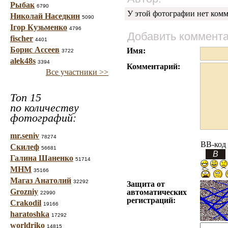
Рыбак
6790
У этой фотографии нет комм
Николай Наседкин
5090
Ігор Кузьменко
4796
Добавить коммент
fischer
4401
Борис Ассеев
Имя:
3722
alek48s
3394
Комментарий:
Все участники >>
Топ 15
по количеству
фотографий:
mr.seniv
78274
BB-код
Скилеф
56681
Галина Шаненко
51714
МНМ
35166
Магаз Анатолий
32292
Защита от
Grozniy
автоматических
22990
регистраций:
Crakodil
19166
haratoshka
17292
worldriko
14815