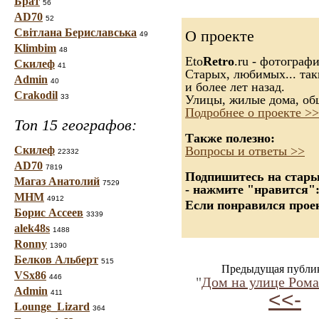
Брат
56
AD70
52
Світлана Бериславська
О проекте
49
Klimbim
48
Eto
Retro
.ru - фотограф
Скилеф
41
Старых, любимых... так
Admin
40
и более лет назад.
Crakodil
33
Улицы, жилые дома, об
Подробнее о проекте >>
Топ 15 географов:
Также полезно:
Скилеф
Вопросы и ответы >>
22332
AD70
7819
Подпишитесь на старые
Магаз Анатолий
7529
- нажмите "нравится"
МНМ
4912
Если понравился проек
Борис Ассеев
3339
alek48s
1488
Ronny
1390
Белков Альберт
515
Предыдущая публи
VSx86
446
"
Дом на улице Ром
Admin
<<-
411
Lounge_Lizard
364