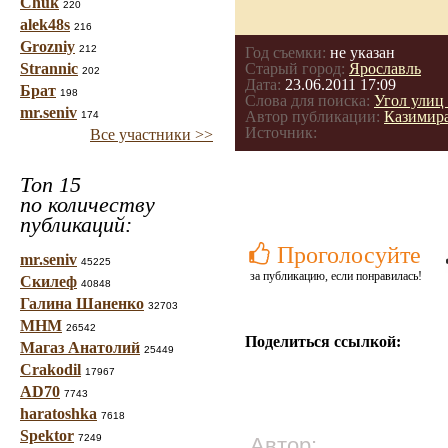
Chuk
220
alek48s
216
Grozniy
212
Год съемки:
не указан
Strannic
Старый город:
Ярославль
202
Дата:
23.06.2011 17:09
Брат
198
Слова для поиска:
Угол улиц
mr.seniv
Автор публикации:
Казимир
174
Источник:
Все участники >>
Топ 15
по количеству
публикаций:
Проголосуйте
mr.seniv
45225
за публикацию, если понравилась!
Скилеф
40848
Галина Шаненко
32703
МНМ
26542
Поделиться ссылкой:
Магаз Анатолий
25449
Crakodil
17967
AD70
7743
haratoshka
7618
Spektor
7249
Автор: