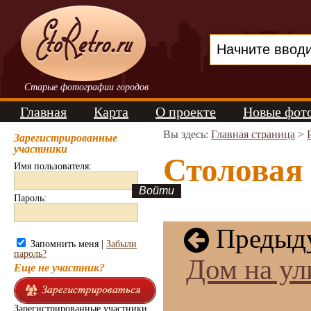
Старые фотографии городов
Главная
Карта
О проекте
Новые фот
Вы здесь:
Главная страница
>
Зарегистрированные
участники
Столовая 
Имя пользователя:
Пароль:
Предыду
Запомнить меня |
Забыли
пароль?
Дом на ул
Еще не участник?
Зарегистрированные участники