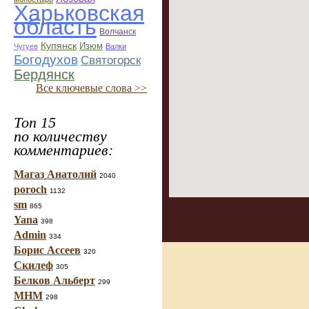
Харьковская
область
Волчанск
Купянск
Изюм
Чугуев
Валки
Богодухов
Святогорск
Бердянск
Все ключевые слова >>
Топ 15
по количеству
комментариев:
Магаз Анатолий
2040
poroch
1132
sm
865
Yana
398
Admin
334
Борис Ассеев
320
Скилеф
305
Белков Альберт
299
МНМ
298