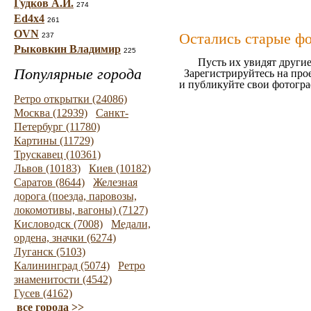
Гудков А.И.
274
Ed4x4
261
OVN
Остались старые ф
237
Рыковкин Владимир
225
Пусть их увидят другие
Популярные города
Зарегистрируйтесь на про
и публикуйте свои фотогр
Ретро открытки (24086)
Москва (12939)
Санкт-
Петербург (11780)
Картины (11729)
Трускавец (10361)
Львов (10183)
Киев (10182)
Саратов (8644)
Железная
дорога (поезда, паровозы,
локомотивы, вагоны) (7127)
Кисловодск (7008)
Медали,
ордена, значки (6274)
Луганск (5103)
Калининград (5074)
Ретро
знаменитости (4542)
Гусев (4162)
все города >>