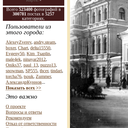
Всего
523400
фотографий в
300781
постах в
5257
категориях.
Пользователи из
этого города:
AlexeyZverev
,
andry.steam
,
boxer
,
Chart
,
delta15550
,
Evgeny50
,
Kim_Tsaplin
,
male4ek
,
ninayar2012
,
Oniks37
,
paul_13
,
puzzo13
,
snowman
,
SP555
,
thcer
,
tindari
,
torcha76
,
tsouk
,
Zummer
,
АлександрКуннов
...
Показать всех >>
Это важно
О проекте
Вопросы и ответы
Рекомендуем
Отказ от ответственности