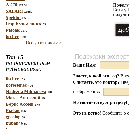
AD70
Пожалу
12104
Если у 
SAFARI
11552
получит
Spektor
8532
Ігор Кузьменко
8485
Рыбак
7377
fischer
6098
Все участники >>
Подсказки экспер
Топ 15
по дополненным
Ваше Имя:
публикациям:
Знаете, какой это год?
Введ
fischer
459
Считаете, это повтор?
Вве
korostenec
436
Nadezda Mihhailova
изображения:
186
Магаз Анатолий
184
Не соответствует разделу!
Борис Ассеев
178
Рыбак
156
Это не ретро!
Сообщить о с
ggeolog
88
kuban46
59