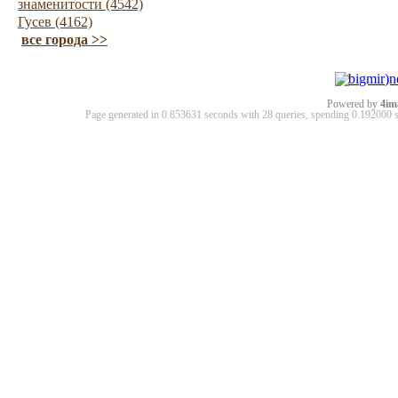
знаменитости (4542)
Гусев (4162)
все города >>
Powered by
4im
Page generated in 0.853631 seconds with 28 queries, spending 0.19200