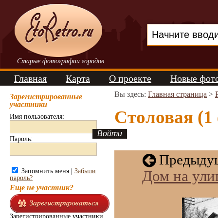
Старые фотографии городов
Главная
Карта
О проекте
Новые фот
Вы здесь:
Главная страница
>
Зарегистрированные
участники
Столовая (1
Имя пользователя:
Пароль:
Предыдущ
Запомнить меня |
Забыли
Дом на ули
пароль?
Еще не участник?
Зарегистрированные участники