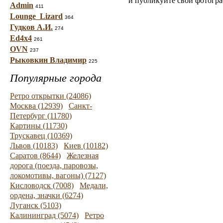
и публикуйте свои фотогр
Admin
411
Lounge_Lizard
364
Гудков А.И.
274
Ed4x4
261
OVN
237
Рыковкин Владимир
225
Популярные города
Ретро открытки (24086)
Москва (12939)
Санкт-
Петербург (11780)
Картины (11730)
Трускавец (10369)
Львов (10183)
Киев (10182)
Саратов (8644)
Железная
дорога (поезда, паровозы,
локомотивы, вагоны) (7127)
Кисловодск (7008)
Медали,
ордена, значки (6274)
Луганск (5103)
Калининград (5074)
Ретро