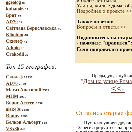
и более лет назад.
ggeolog
88
Улицы, жилые дома, об
kuban46
59
Подробнее о проекте >>
Брат
56
Также полезно:
AD70
52
Вопросы и ответы >>
Світлана Бериславська
49
Klimbim
48
Подпишитесь на старые
Скилеф
- нажмите "нравится"
41
Admin
Если понравился проек
40
Crakodil
33
Топ 15 географов:
Предыдущая публи
Скилеф
22332
"
Дом на улице Ром
AD70
7819
<<-
Магаз Анатолий
7529
МНМ
4912
Борис Ассеев
3339
alek48s
1488
Остались старые ф
Ronny
1390
Белков Альберт
Пусть их увидят другие
515
Зарегистрируйтесь на про
VSx86
446