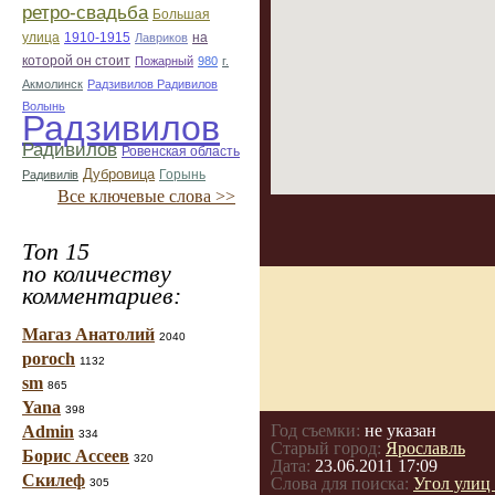
ретро-свадьба
Большая
улица
1910-1915
на
Лавриков
которой он стоит
Пожарный
980
г.
Акмолинск
Радзивилов Радивилов
Волынь
Радзивилов
Радивилов
Ровенская область
Дубровица
Горынь
Радивилiв
Все ключевые слова >>
Топ 15
по количеству
комментариев:
Магаз Анатолий
2040
poroch
1132
sm
865
Yana
398
Год съемки:
не указан
Admin
334
Старый город:
Ярославль
Борис Ассеев
320
Дата:
23.06.2011 17:09
Скилеф
Слова для поиска:
Угол улиц
305