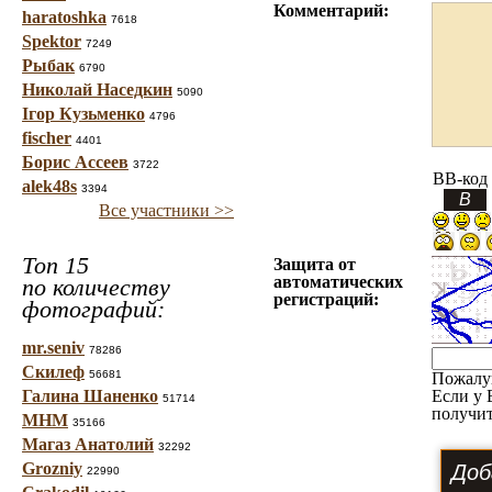
Комментарий:
haratoshka
7618
Spektor
7249
Рыбак
6790
Николай Наседкин
5090
Ігор Кузьменко
4796
fischer
4401
Борис Ассеев
3722
BB-код
alek48s
3394
Все участники >>
Топ 15
Защита от
автоматических
по количеству
регистраций:
фотографий:
mr.seniv
78286
Скилеф
56681
Пожалу
Галина Шаненко
Если у 
51714
получит
МНМ
35166
Магаз Анатолий
32292
Grozniy
22990