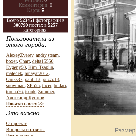
Рейтинг:
0
Комментарии:
0
Карта:
Всего
523451
фотографий в
300790
постах в
5257
категориях.
Пользователи из
этого города:
AlexeyZverev
,
andry.steam
,
boxer
,
Chart
,
delta15550
,
Evgeny50
,
Kim_Tsaplin
,
male4ek
,
ninayar2012
,
Oniks37
,
paul_13
,
puzzo13
,
snowman
,
SP555
,
thcer
,
tindari
,
torcha76
,
tsouk
,
Zummer
,
АлександрКуннов
...
Показать всех >>
Это важно
О проекте
Вопросы и ответы
Размер
Рекомендуем