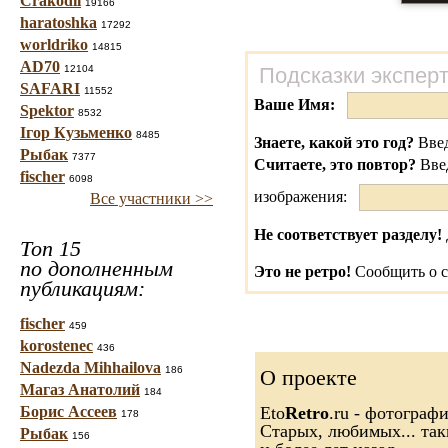
Crakodil
19166
haratoshka
17292
worldriko
14815
AD70
12104
Подсказки экспер
SAFARI
11552
Ваше Имя:
Spektor
8532
Ігор Кузьменко
8485
Знаете, какой это год?
Введ
Рыбак
7377
Считаете, это повтор?
Вве
fischer
6098
изображения:
Все участники >>
Не соответствует разделу!
Топ 15
по дополненным
Это не ретро!
Сообщить о с
публикациям:
fischer
459
korostenec
436
Nadezda Mihhailova
186
О проекте
Магаз Анатолий
184
Борис Ассеев
Eto
Retro
.ru - фотограф
178
Старых, любимых... так
Рыбак
156