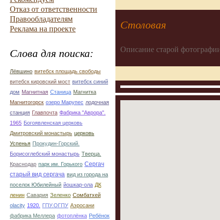
Отказ от ответственности
Правообладателям
Столовая
Реклама на проекте
Описание старой фотографии
Слова для поиска:
Лёвшино
витебск площадь свободы
витебск кировский мост
витебск синий
дом
Магнитная
Станица
Магнитка
Магнитогорск
озеро Марупес
лодочная
станция
Главпочта
Фабрика "Аврора".
1965
Богоявленская церковь
Дмитровский монастырь
церковь
Успенья
Прокудин-Горский.
Борисоглебский монастырь
Тверца.
Сергач
Краснодар
парк им. Горького
старый вид сергача
вид из города на
поселок Юбилейный
йошкар-ола
ДК
ленин
Савария
Зеленко
Сомбатхей
olacity
1920.
ГПУ.ОГПУ
Аэросани
фабрика Меллера
фотоплёнка
Ребёнок