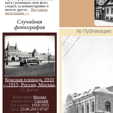
могут размещать свои фото,
следить за комментариями и
многое другое...
Все плюсы
регистрации >>
Случайная
фотография
№ Публикации
Красная площадь 1910
—1915, Россия, Москва,
(1 фото)
Категория:
Москва
Автор поста:
Скилеф
Год съемки:
1910-1915
Дата:
23.06.2015 07:07