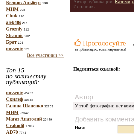
Автор публикации:
Казимир
Белков Альберт
299
Источник:
МНМ
298
Chuk
220
alek48s
216
Grozniy
212
Strannic
202
Проголосуйте
Брат
198
mr.seniv
за публикацию, если понравилась!
174
Все участники >>
Топ 15
Поделиться ссылкой:
по количеству
публикаций:
mr.seniv
45237
Автор:
Скилеф
40848
Галина Шаненко
У этой фотографии нет комм
32703
МНМ
26542
Добавить коммент
Магаз Анатолий
25449
Crakodil
17967
Имя:
AD70
7743