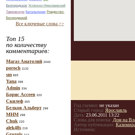
Белгородское
Успенско-Николаевский
Тавровскую
Батальонная
Рождество-
Богородицкий
Все ключевые слова >>
Топ 15
по количеству
комментариев:
Магаз Анатолий
2040
poroch
1132
sm
865
Yana
398
Admin
334
Борис Ассеев
320
Скилеф
305
Год съемки:
не указан
Белков Альберт
299
Старый город:
Ярославль
МНМ
Дата:
23.06.2011 13:22
298
Слова для поиска:
Дом на Вл
Chuk
220
Автор публикации:
Казимир
alek48s
216
Источник:
Grozniy
212