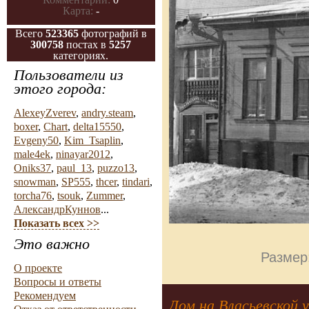
Карта:
-
Всего
523365
фотографий в
300758
постах в
5257
категориях.
Пользователи из
этого города:
AlexeyZverev
,
andry.steam
,
boxer
,
Chart
,
delta15550
,
Evgeny50
,
Kim_Tsaplin
,
male4ek
,
ninayar2012
,
Oniks37
,
paul_13
,
puzzo13
,
snowman
,
SP555
,
thcer
,
tindari
,
torcha76
,
tsouk
,
Zummer
,
АлександрКуннов
...
Показать всех >>
Это важно
Размер
О проекте
Вопросы и ответы
Рекомендуем
Дом на Власьевской 