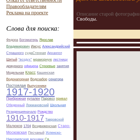
Отказ от ответственности
Правообладателям
Реклама на проекте
Описание старой фотографии
Свободы.
Слова для поиска:
Федора
Богоматерь
Ярослав
Владимирович
Иисус
Александрийский
Страшного
судаСтенная
Архангел
Шитый
"воздух"
мраморную
лестницу
дежурного
офицера
Строевые
занятия
Класс
Модельная
Кашинская
Водонапорная
Водозабор
сенатора
Постоялая
Выпускники
1917-1920
Прибрежная
купален
Паровоз
привал
Обеденный
Локмановский
Школьная
Резиденцияначало
Рождство
1910-1917
Тавровской
Малюков
Старо-
1704
Воздвиженская
Московская
Песчаный
Успенско-
Николаевская
мощами
Св.