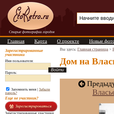
Старые фотографии городов
Главная
Карта
О проекте
Новые фот
Вы здесь:
Главная страница
>
Зарегистрированные
участники
Дом на Влас
Имя пользователя:
Пароль:
Предыду
Запомнить меня |
Забыли
Влась
пароль?
Еще не участник?
Зарегистрированные участники