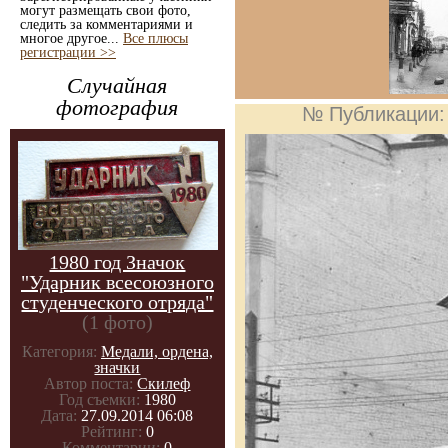
могут размещать свои фото,
следить за комментариями и
многое другое...
Все плюсы
регистрации >>
Случайная
фотография
№ Публикации
1980 год Значок
"Ударник всесоюзного
студенческого отряда"
(1 фото)
Категория:
Медали, ордена,
значки
Автор поста:
Скилеф
Год съемки:
1980
Дата:
27.09.2014 06:08
Рейтинг:
0
Комментарии:
0