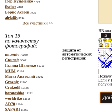
Ігор Кузьменко
4796
fischer
4401
Борис Ассеев
3722
alek48s
3394
Все участники >>
BB-код
Топ 15
по количеству
фотографий:
Защита от
автоматических
mr.seniv
78260
регистраций:
Скилеф
56681
Галина Шаненко
51710
МНМ
35166
Пожалу
Магаз Анатолий
32292
Если у 
Grozniy
22990
получит
Crakodil
19166
haratoshka
17292
worldriko
14815
AD70
12104
SAFARI
11552