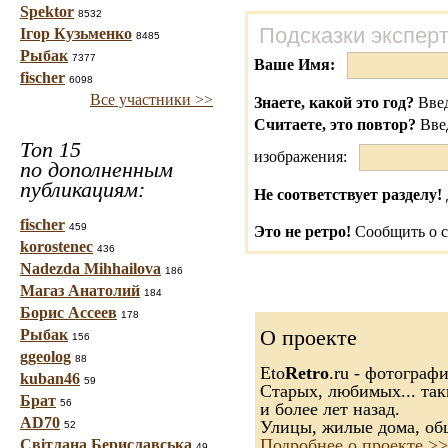
Spektor
8532
Подсказки экспер
Ігор Кузьменко
8485
Рыбак
7377
Ваше Имя:
fischer
6098
Все участники >>
Знаете, какой это год?
Введ
Считаете, это повтор?
Вве
Топ 15
изображения:
по дополненным
публикациям:
Не соответствует разделу!
fischer
459
Это не ретро!
Сообщить о с
korostenec
436
Nadezda Mihhailova
186
Магаз Анатолий
184
Борис Ассеев
178
О проекте
Рыбак
156
ggeolog
88
Eto
Retro
.ru - фотограф
kuban46
59
Старых, любимых... так
Брат
56
и более лет назад.
AD70
Улицы, жилые дома, об
52
Подробнее о проекте >>
Світлана Бериславська
49