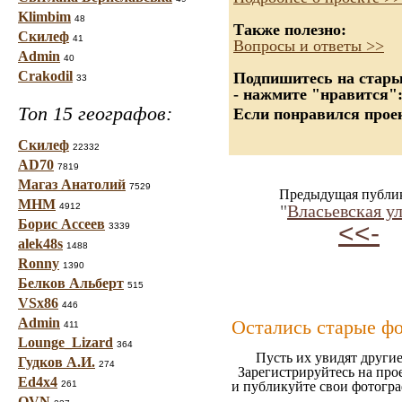
Klimbim
48
Также полезно:
Скилеф
41
Вопросы и ответы >>
Admin
40
Crakodil
Подпишитесь на старые
33
- нажмите "нравится"
Топ 15 географов:
Если понравился проек
Скилеф
22332
AD70
7819
Магаз Анатолий
7529
Предыдущая публи
МНМ
4912
"
Власьевская у
Борис Ассеев
<<-
3339
alek48s
1488
Ronny
1390
Белков Альберт
515
VSx86
446
Admin
Остались старые ф
411
Lounge_Lizard
364
Пусть их увидят другие
Гудков А.И.
274
Зарегистрируйтесь на про
Ed4x4
261
и публикуйте свои фотогр
OVN