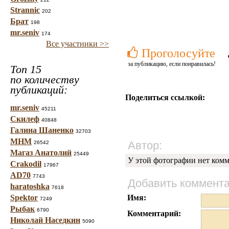
Strannic
202
Брат
198
mr.seniv
174
Все участники >>
Проголосуйте
за публикацию, если понравилась!
Топ 15
по количеству
публикаций:
Поделиться ссылкой:
mr.seniv
45211
Скилеф
40848
Галина Шаненко
32703
МНМ
Автор:
26542
Магаз Анатолий
25449
У этой фотографии нет комм
Crakodil
17967
AD70
7743
Добавить коммент
haratoshka
7618
Spektor
Имя:
7249
Рыбак
6790
Комментарий:
Николай Наседкин
5090