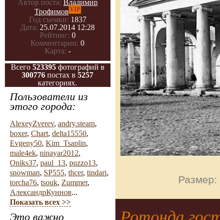
Автор поста:
Владимир
VIP
Трофимов
Год съемки:
1837
Дата:
25.07.2014 12:28
Рейтинг:
0
Комментарии:
0
Карта:
-
Всего
523395
фотографий в
300776
постах в
5257
категориях.
Пользователи из
этого города:
AlexeyZverev
,
andry.steam
,
boxer
,
Chart
,
delta15550
,
Evgeny50
,
Kim_Tsaplin
,
male4ek
,
ninayar2012
,
Oniks37
,
paul_13
,
puzzo13
,
snowman
,
SP555
,
thcer
,
tindari
,
Размер:
torcha76
,
tsouk
,
Zummer
,
АлександрКуннов
...
Показать всех >>
Ротонда гост
Это важно