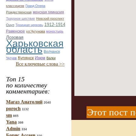
классицизм
Гранд Опера
женская гимназия
Рождественская
Траурное шествие
Невский проспект
1912-1914
Оцуп
Троицкая церковь
Раменское
ул.Чугунова
моностырь
Лозовая
Харьковская
область
Волчанск
Купянск
Изюм
Чугуев
Валки
Все ключевые слова >>
Топ 15
по количеству
комментариев:
Магаз Анатолий
2040
poroch
Этот пост п
1132
sm
865
Yana
398
Admin
334
Борис Ассеев
320