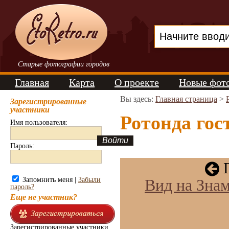
Старые фотографии городов
Главная
Карта
О проекте
Новые фот
Вы здесь:
Главная страница
>
Зарегистрированные
участники
Ротонда гос
Имя пользователя:
Пароль:
П
Запомнить меня |
Забыли
Вид на Зна
пароль?
Еще не участник?
Зарегистрированные участники