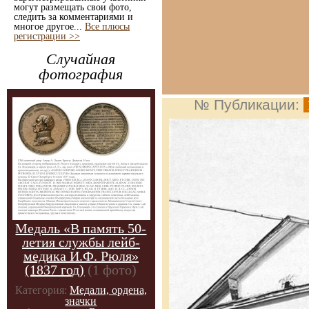
могут размещать свои фото,
следить за комментариями и
многое другое...
Все плюсы
регистрации >>
Случайная
фотография
№ Публикации:
Медаль «В память 50-
летия службы лейб-
медика И.Ф. Рюля»
(1837 год)
(1 фото)
Категория:
Медали, ордена,
значки