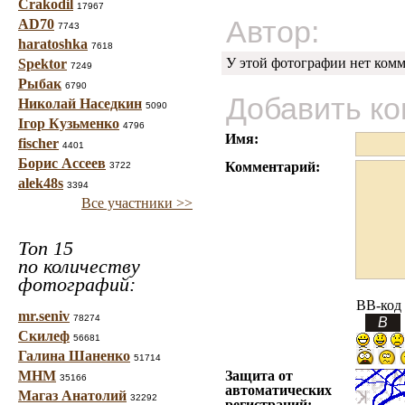
Crakodil
17967
Автор:
AD70
7743
haratoshka
7618
У этой фотографии нет комм
Spektor
7249
Рыбак
6790
Добавить к
Николай Наседкин
5090
Ігор Кузьменко
4796
Имя:
fischer
4401
Борис Ассеев
Комментарий:
3722
alek48s
3394
Все участники >>
Топ 15
по количеству
фотографий:
BB-код
mr.seniv
78274
Скилеф
56681
Галина Шаненко
51714
МНМ
Защита от
35166
автоматических
Магаз Анатолий
32292
регистраций: