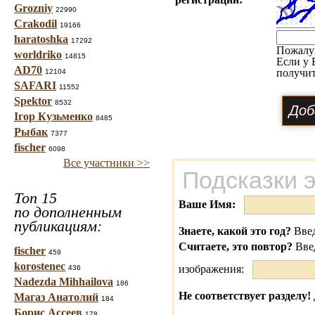
Grozniy
22990
Crakodil
19166
haratoshka
17292
Пожалу
worldriko
14815
Если у 
AD70
получит
12104
SAFARI
11552
Spektor
8532
Ігор Кузьменко
8485
Рыбак
7377
fischer
6098
Все участники >>
Подсказки 
Топ 15
Ваше Имя:
по дополненным
публикациям:
Знаете, какой это год?
Введ
Считаете, это повтор?
Вве
fischer
459
korostenec
изображения:
436
Nadezda Mihhailova
186
Не соответствует разделу!
Магаз Анатолий
184
Борис Ассеев
178