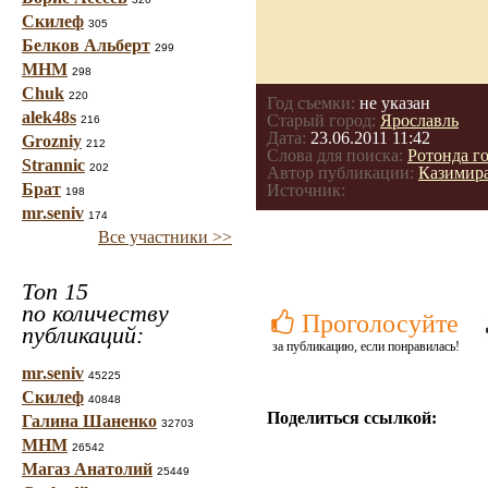
Скилеф
305
Белков Альберт
299
МНМ
298
Chuk
220
Год съемки:
не указан
alek48s
Старый город:
Ярославль
216
Дата:
23.06.2011 11:42
Grozniy
212
Слова для поиска:
Ротонда г
Strannic
202
Автор публикации:
Казимир
Брат
Источник:
198
mr.seniv
174
Все участники >>
Топ 15
по количеству
Проголосуйте
публикаций:
за публикацию, если понравилась!
mr.seniv
45225
Скилеф
40848
Поделиться ссылкой:
Галина Шаненко
32703
МНМ
26542
Магаз Анатолий
25449