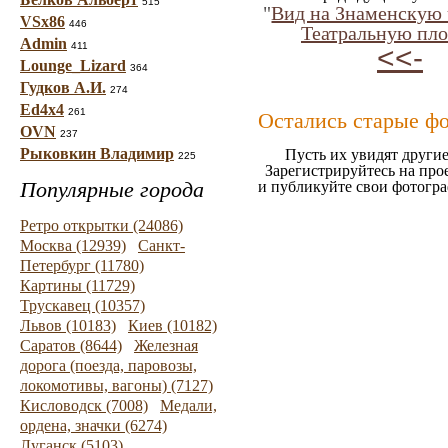
515
"
Вид на Знаменскую
VSx86
446
Театральную пл
Admin
411
<<-
Lounge_Lizard
364
Гудков А.И.
274
Ed4x4
261
Остались старые ф
OVN
237
Рыковкин Владимир
Пусть их увидят другие
225
Зарегистрируйтесь на про
Популярные города
и публикуйте свои фотогр
Ретро открытки (24086)
Москва (12939)
Санкт-
Петербург (11780)
Картины (11729)
Трускавец (10357)
Львов (10183)
Киев (10182)
Саратов (8644)
Железная
дорога (поезда, паровозы,
локомотивы, вагоны) (7127)
Кисловодск (7008)
Медали,
ордена, значки (6274)
Луганск (5103)