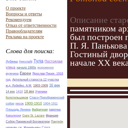
О проекте
Вопросы и ответы
Описание стар
Рекомендуем
Отказ от ответственности
памятником ар
Правообладателям
был построен 
Реклама на проекте
П. Я. Паньков
Слова для поиска:
Гостиный двор
начале ХХ век
Тула
Постоялая
Лубянка
Николайii
улица
начало 1900х
мороженое
Евреи
мужчина
Ярослав Пицек .1916
год.
Артельный староста 12 участка
16 век
ж.д. Лобейко. А.М.
1903-1909
18 век
14 век
1410
Ученики
Колотильшиков
Спасо-Преображенский
1900-1910
собор
песок
1904-1911
Плошадь Ленина
Фабричная
парочка
Кавалерия
Gare St. Lazare
Франция
Собор Парижской Богоматери
Пантео́н
Сена
церковь св. Женевьевы