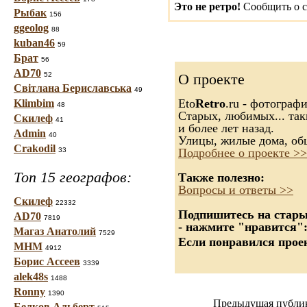
Это не ретро!
Сообщить о с
Рыбак
156
ggeolog
88
kuban46
59
Брат
56
AD70
52
О проекте
Світлана Бериславська
49
Eto
Retro
.ru - фотограф
Klimbim
48
Старых, любимых... так
Скилеф
41
и более лет назад.
Admin
40
Улицы, жилые дома, об
Crakodil
33
Подробнее о проекте >>
Топ 15 географов:
Также полезно:
Вопросы и ответы >>
Скилеф
22332
Подпишитесь на старые
AD70
7819
- нажмите "нравится"
Магаз Анатолий
7529
Если понравился проек
МНМ
4912
Борис Ассеев
3339
alek48s
1488
Ronny
1390
Предыдущая публи
Белков Альберт