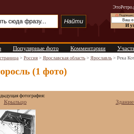
ЭтоРетро.
(!)
Подпишись
И у
о
Популярные фото
Комментарии
Участ
 страница
>
Россия
>
Ярославская область
>
Ярославль
> Река Ко
оросль (1 фото)
дыдущая фотография:
Крыльцо
Здание