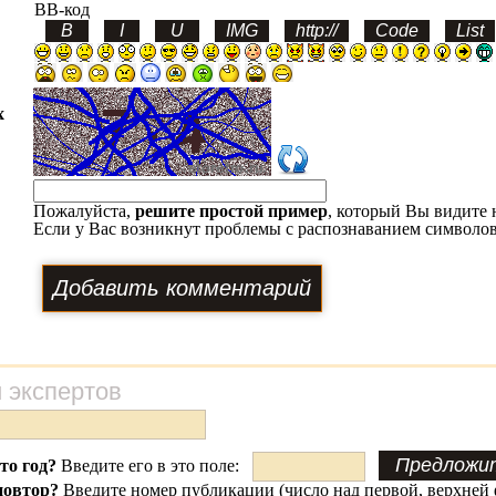
BB-код
х
Пожалуйста,
решите простой пример
, который Вы видите 
Если у Вас возникнут проблемы с распознаванием символов
 экспертов
это год?
Введите его в это поле:
повтор?
Введите
номер публикации
(число над первой, верхней 