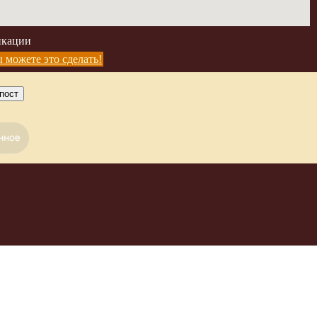
икации
 можете это сделать!
пост