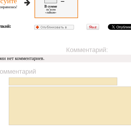
=
суйте
В сумме
онравилась!
по всем
«лайкам»
лкой:
Комментарий:
фии нет комментариев.
комментарий