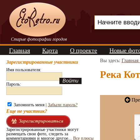
Старые фотографии городов
Главная
Карта
О проекте
Новые фот
Вы здесь:
Главная
Зарегистрированные участники
Имя пользователя:
Река Кот
Пароль:
Пре
Запомнить меня |
Забыли пароль?
Еще не участник?
Зарегистрированные участники могут
размещать свои фото, следить за
комментариями и многое другое...
Все плюсы