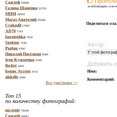
Проголо
Скилеф
40848
за публикацию, если п
Галина Шаненко
32703
МНМ
26542
Магаз Анатолий
25449
Поделиться ссы
Crakodil
17967
AD70
7743
haratoshka
7618
Spektor
Автор:
7249
Рыбак
6790
У этой фотогра
Николай Наседкин
5090
Ігор Кузьменко
4796
Добавить 
fischer
4401
Борис Ассеев
Имя:
3722
alek48s
3394
Комментарий:
Все участники >>
Топ 15
по количеству фотографий:
mr.seniv
78260
Скилеф
56681