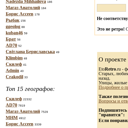
Nadezda Mihhailova
186
Магаз Анатолий
184
Борис Ассеев
178
Не соответству
Рыбак
156
ggeolog
88
Это не ретро!
С
kuban46
59
Брат
56
AD70
52
Світлана Бериславська
49
Klimbim
О проекте
48
Скилеф
41
Eto
Retro
.ru -
Admin
40
Старых, любимы
Crakodil
33
назад.
Улицы, жилые 
Подробнее о п
Топ 15 географов:
Также полезн
Скилеф
22332
Вопросы и отв
AD70
7819
Подпишитесь н
Магаз Анатолий
7529
"нравится":
МНМ
4912
Если понравил
Борис Ассеев
3339