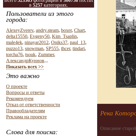
Всего
523365
фотографий в
300758
постах
в
5257
категориях.
Пользователи из этого
города:
AlexeyZverev
,
andry.steam
,
boxer
,
Chart
,
delta15550
,
Evgeny50
,
Kim_Tsaplin
,
male4ek
,
ninayar2012
,
Oniks37
,
paul_13
,
puzzo13
,
snowman
,
SP555
,
thcer
,
tindari
,
torcha76
,
tsouk
,
Zummer
,
АлександрКуннов
...
Показать всех >>
Это важно
О проекте
Вопросы и ответы
Рекомендуем
Отказ от ответственности
Правообладателям
Река Котор
Реклама на проекте
Описание старой
Слова для поиска: