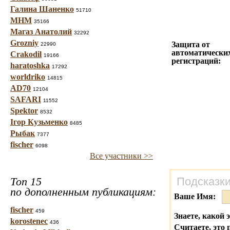
Галина Шаненко
51710
МНМ
35166
Магаз Анатолий
32292
Grozniy
Защита от
22990
автоматически
Crakodil
19166
регистраций:
haratoshka
17292
worldriko
14815
AD70
12104
SAFARI
11552
Spektor
8532
Ігор Кузьменко
8485
Рыбак
7377
fischer
6098
Все участники >>
Топ 15
Подсказки
по дополненным публикациям:
Ваше Имя:
fischer
459
Знаете, какой 
korostenec
436
Считаете, это 