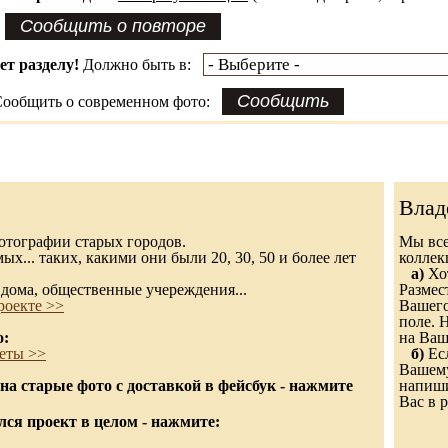
ет разделу!
Должно быть в:
ообщить о современном фото:
Влад
 фотографии старых городов.
Мы все
х... таких, какими они были 20, 30, 50 и более лет
колле
а)
Хот
дома, общественные учереждения...
Размес
роекте >>
Вашего
поле. 
о:
на Ваш
еты >>
б)
Есл
Вашему
а старые фото с доставкой в фейсбук - нажмите
напиши
Вас в р
ся проект в целом - нажмите: