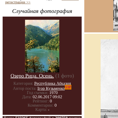
регистрации >>
Случайная фотография
Озеро Рица. Осень.
(1 фото)
Категория:
Республика Абхазия
VIP
Автор поста:
Ігор Кузьменко
Год съемки:
1970
Дата:
02.06.2017 09:02
Рейтинг:
0
Комментарии:
0
Карта:
-