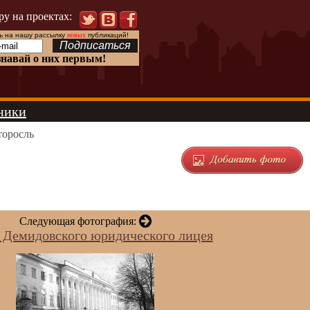
ру на проектах:
 на нашу рассылку
новых
публикаций!
знавай о них первым!
ники
торосль
Следующая фотография:
 Демидовского юридического лицея