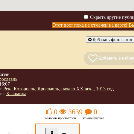
Скрыть другие публ
Этот пост пока не отмечен на карте!
Вы
Добавить фото в этот 
казан
рославль
16:07
:
Река Которосль
,
Ярославль
,
начало ХХ века
,
1913 год
ии:
Казимира
0
3639
0
голосов
просмотров
комментариев
0