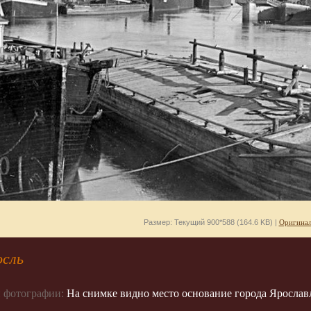
Размер: Текущий 900*588 (164.6 KB) |
Оригинал
осль
 фотографии:
На снимке видно место основание города Ярославл