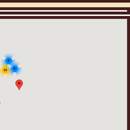
4
6
10