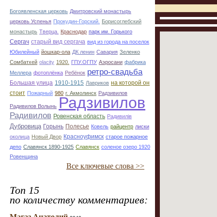
Богоявленская церковь
Дмитровский монастырь
церковь Успенья
Прокудин-Горский.
Борисоглебский
монастырь
Тверца.
Краснодар
парк им. Горького
Сергач
старый вид сергача
вид из города на поселок
Юбилейный
йошкар-ола
ДК ленин
Савария
Зеленко
Сомбатхей
olacity
1920.
ГПУ.ОГПУ
Аэросани
фабрика
ретро-свадьба
Меллера
фотоплёнка
Ребёнок
Большая улица
1910-1915
на которой он
Лавриков
стоит
Пожарный
980
г. Акмолинск
Радзивилов
Радзивилов
Радивилов Волынь
Радивилов
Ровенская область
Радивилiв
Дубровица
Горынь
Полесье
Ковель
райцентр
лиски
Красноуфимск
околица
Новый Двор
старое пожарное
депо
Славянск 1890-1925
Славянск
соленое озеро 1920
Ровенщина
Все ключевые слова >>
Топ 15
по количеству комментариев:
Магаз Анатолий