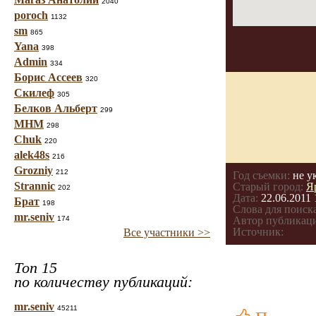
2040
poroch
1132
sm
865
Yana
398
Admin
334
Борис Ассеев
320
Скилеф
305
Белков Альберт
299
МНМ
298
Chuk
220
alek48s
216
Grozniy
212
Год съемки:
не у
Strannic
Старый город:
Я
202
Дата:
22.06.2011 
Брат
198
Слова для поиска
mr.seniv
174
Автор публикац
Источник:
Все участники >>
Топ 15
по количеству публикаций:
mr.seniv
45211