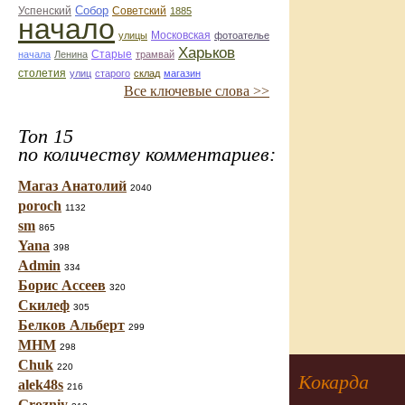
Собор
Успенский
Советский
1885
начало
улицы
Московская
фотоателье
Харьков
Старые
начала
Ленина
трамвай
столетия
улиц
старого
склад
магазин
Все ключевые слова >>
Топ 15
по количеству комментариев:
Магаз Анатолий
2040
poroch
1132
sm
865
Yana
398
Admin
334
Борис Ассеев
320
Скилеф
305
Белков Альберт
299
МНМ
298
Chuk
220
Кокарда
alek48s
216
Grozniy