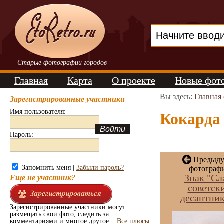
Старые фотографии городов
Главная
Карта
О проекте
Новые фот
Вы здесь:
Главная
Зарегистрированные участники
Имя пользователя:
Кокарда 
Пароль:
Предыду
Запомнить меня |
Забыли пароль?
фотографи
Знак "Сл
Еще не участник?
советск
десантни
Зарегистрированные участники могут
размещать свои фото, следить за
комментариями и многое другое...
Все плюсы