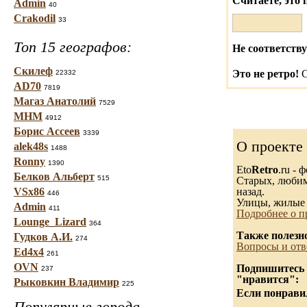
Считаете, это 
Admin
40
Crakodil
33
Топ 15 географов:
Не соответству
Скилеф
Это не ретро!
С
22332
AD70
7819
Магаз Анатолий
7529
МНМ
4912
Борис Ассеев
3339
О проекте
alek48s
1488
Ronny
1390
Eto
Retro
.ru -
Белков Альберт
515
Старых, любимы
VSx86
назад.
446
Улицы, жилые 
Admin
411
Подробнее о п
Lounge_Lizard
364
Также полезн
Гудков А.И.
274
Вопросы и отв
Ed4x4
261
OVN
Подпишитесь н
237
"нравится":
Рыковкин Владимир
225
Если понравил
Популярные города