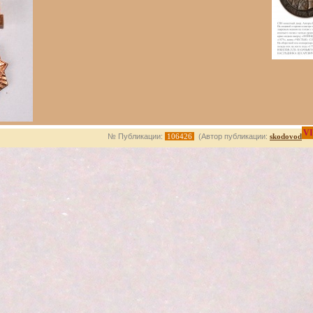
VI
№ Публикации:
106426
(Автор публикации:
skodovod