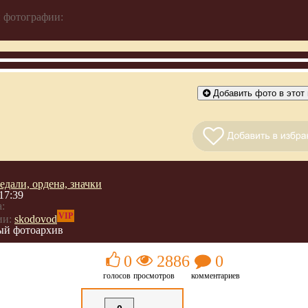
 фотографии:
Добавить фото в этот 
едали, ордена, значки
17:39
:
VIP
ии:
skodovod
й фотоархив
0
2886
0
голосов
просмотров
комментариев