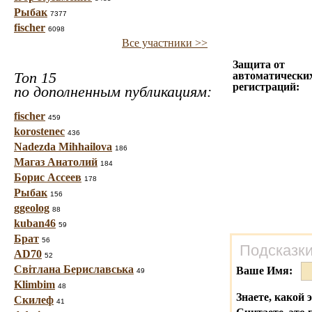
Рыбак
7377
fischer
6098
Все участники >>
Защита от
Топ 15
автоматически
регистраций:
по дополненным публикациям:
fischer
459
korostenec
436
Nadezda Mihhailova
186
Магаз Анатолий
184
Борис Ассеев
178
Рыбак
156
ggeolog
88
kuban46
59
Брат
56
Подсказки
AD70
52
Світлана Бериславська
Ваше Имя:
49
Klimbim
48
Знаете, какой 
Скилеф
41