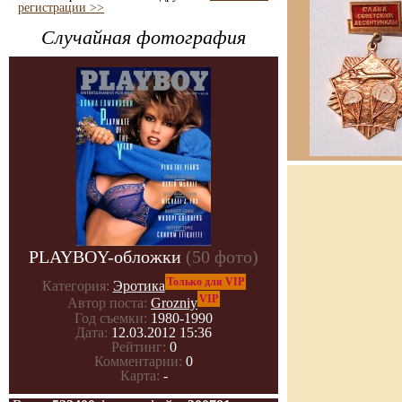
регистрации >>
Случайная фотография
PLAYBOY-обложки
(50 фото)
Только для VIP
Категория:
Эротика
VIP
Автор поста:
Grozniy
Год съемки:
1980-1990
Дата:
12.03.2012 15:36
Рейтинг:
0
Комментарии:
0
Карта:
-