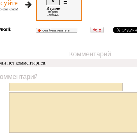
0
=
суйте
В сумме
онравилась!
по всем
«лайкам»
лкой:
Комментарий:
фии нет комментариев.
комментарий