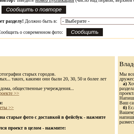
повтор?
Введите
номер публикации
(число над первой, верхней 
ет разделу!
Должно быть в:
ообщить о современном фото:
Влад
 фотографии старых городов.
Мы все
х... таких, какими они были 20, 30, 50 и более лет
дружес
а)
Хот
дома, общественные учереждения...
раздел
роекте >>
проект
Напиши
о:
Ваш са
еты >>
б)
Есл
Вашему
а старые фото с доставкой в фейсбук - нажмите
напишит
размес
ся проект в целом - нажмите: