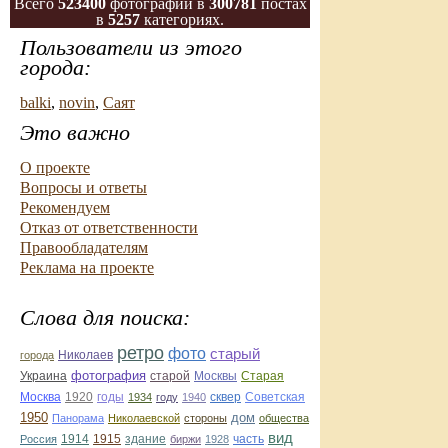
Всего
523400
фотографий в
300781
постах
в
5257
категориях.
Пользователи из этого
города:
balki
,
novin
,
Саят
Это важно
О проекте
Вопросы и ответы
Рекомендуем
Отказ от ответственности
Правообладателям
Реклама на проекте
Слова для поиска:
ретро
фото
старый
Николаев
города
фотография
Украина
Старая
старой
Москвы
Москва
1920
годы
сквер
1934
году
1940
Советская
1950
дом
Панорама
Николаевской
стороны
общества
вид
1914
1915
здание
Россия
биржи
1928
часть