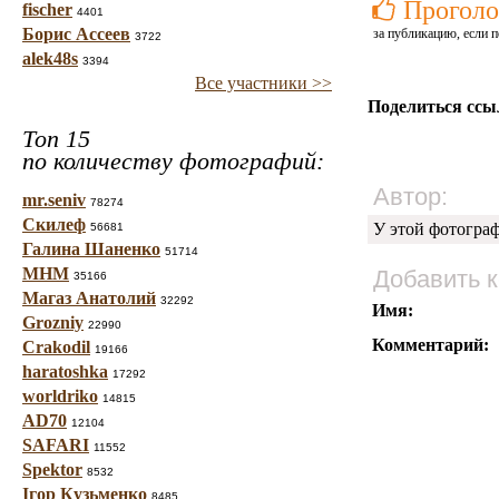
Проголо
fischer
4401
Борис Ассеев
за публикацию, если п
3722
alek48s
3394
Все участники >>
Поделиться ссы
Топ 15
по количеству фотографий:
Автор:
mr.seniv
78274
Скилеф
У этой фотогра
56681
Галина Шаненко
51714
МНМ
Добавить 
35166
Магаз Анатолий
32292
Имя:
Grozniy
22990
Комментарий:
Crakodil
19166
haratoshka
17292
worldriko
14815
AD70
12104
SAFARI
11552
Spektor
8532
Ігор Кузьменко
8485