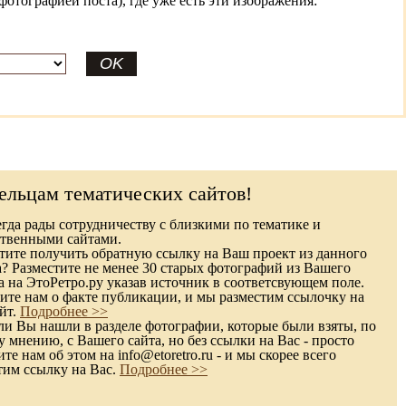
фотографией поста), где уже есть эти изображения:
ельцам тематических сайтов!
гда рады сотрудничеству с близкими по тематике и
твенными сайтами.
ите получить обратную ссылку на Ваш проект из данного
а? Разместите не менее 30 старых фотографий из Вашего
а на ЭтоРетро.ру указав источник в соответсвующем поле.
те нам о факте публикации, и мы разместим ссылочку на
йт.
Подробнее >>
и Вы нашли в разделе фотографии, которые были взяты, по
 мнению, с Вашего сайта, но без ссылки на Вас - просто
е нам об этом на info@etoretro.ru - и мы скорее всего
тим ссылку на Вас.
Подробнее >>