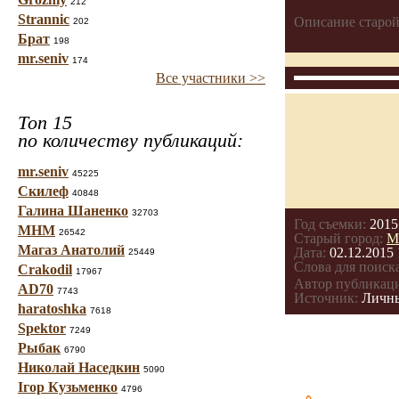
212
Strannic
Описание старой
202
Брат
198
mr.seniv
174
Все участники >>
Топ 15
по количеству публикаций:
mr.seniv
45225
Скилеф
40848
Галина Шаненко
32703
Год съемки:
2015
МНМ
26542
Старый город:
М
Магаз Анатолий
Дата:
02.12.2015 
25449
Слова для поиска
Crakodil
17967
Автор публикац
AD70
7743
Источник:
Личны
haratoshka
7618
Spektor
7249
Рыбак
6790
Николай Наседкин
5090
Ігор Кузьменко
4796