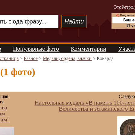
ЭтоРетро.
(!)
Подпишись
И у
о
Популярные фото
Комментарии
Участ
 страница
>
Разное
>
Медали, ордена, значки
> Кокарда
(1 фото)
щая
Следую
я:
Настольная медаль «В память 100-лет
ава
Величества и Атаманского Е
им
кам"