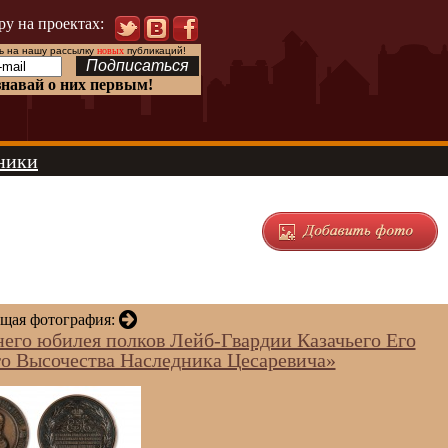
ру на проектах:
 на нашу рассылку
новых
публикаций!
знавай о них первым!
ники
щая фотография:
него юбилея полков Лейб-Гвардии Казачьего Его
го Высочества Наследника Цесаревича»