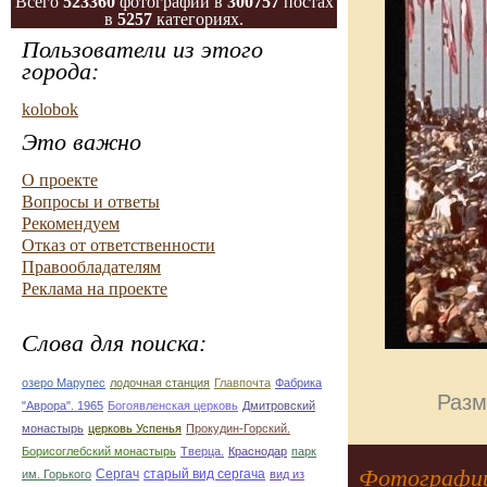
Всего
523360
фотографий в
300757
постах
в
5257
категориях.
Пользователи из этого
города:
kolobok
Это важно
О проекте
Вопросы и ответы
Рекомендуем
Отказ от ответственности
Правообладателям
Реклама на проекте
Слова для поиска:
озеро Марупес
лодочная станция
Главпочта
Фабрика
Разм
"Аврора". 1965
Богоявленская церковь
Дмитровский
монастырь
церковь Успенья
Прокудин-Горский.
Борисоглебский монастырь
Тверца.
Краснодар
парк
Фотографии
Сергач
старый вид сергача
им. Горького
вид из