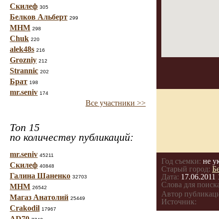
Скилеф
305
Белков Альберт
299
МНМ
298
Chuk
220
alek48s
216
Grozniy
212
Strannic
202
Брат
198
mr.seniv
174
Все участники >>
Топ 15
по количеству публикаций:
mr.seniv
45211
Год съемки:
не у
Скилеф
40848
Старый город:
Б
Галина Шаненко
Дата:
17.06.2011 
32703
Слова для поиска
МНМ
26542
Автор публикац
Магаз Анатолий
25449
Источник:
Crakodil
17967
AD70