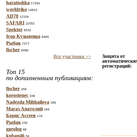
haratoshka
17292
worldriko
14815
AD70
12104
SAFARI
11552
Spektor
8532
Ігор Кузьменко
8485
Рыбак
7377
fischer
6098
Защита от
Все участники >>
автоматически
регистраций:
Топ 15
по дополненным публикациям:
fischer
459
korostenec
436
Nadezda Mihhailova
186
Магаз Анатолий
184
Борис Ассеев
178
Рыбак
156
ggeolog
88
kuban46
59