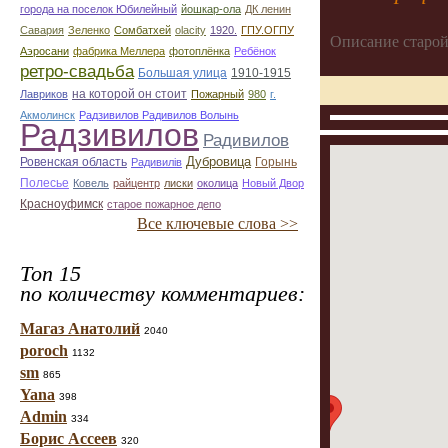
города на поселок Юбилейный
йошкар-ола
ДК ленин
Савария
Зеленко
Сомбатхей
olacity
1920.
ГПУ.ОГПУ
Описание старой
Аэросани
фабрика Меллера
фотоплёнка
Ребёнок
ретро-свадьба
Большая улица
1910-1915
на которой он стоит
Лавриков
Пожарный
980
г.
Акмолинск
Радзивилов Радивилов Волынь
Радзивилов
Радивилов
Дубровица
Ровенская область
Горынь
Радивилiв
Полесье
Ковель
райцентр
лиски
околица
Новый Двор
Красноуфимск
старое пожарное депо
Все ключевые слова >>
Топ 15
по количеству комментариев:
Магаз Анатолий
2040
poroch
1132
sm
865
Yana
398
Admin
334
Борис Ассеев
320