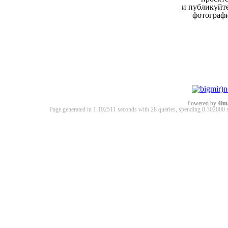
и публикуйт
фотограф
Powered by
4im
Page generated in 1.102511 seconds with 28 queries, spending 0.30200