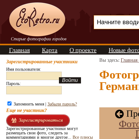
Старые фотографии городов
Главная
Карта
О проекте
Новые фот
Вы здесь:
Главная
Зарегистрированные участники
Имя пользователя:
Фотогр
Германи
Пароль:
Запомнить меня |
Забыли пароль?
Еще не участник?
Пре
Фот
Зарегистрированные участники могут
размещать свои фото, следить за
комментариями и многое другое...
Все плюсы