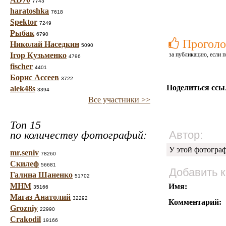
7743
haratoshka
7618
Spektor
7249
Рыбак
6790
Проголо
Николай Наседкин
5090
Ігор Кузьменко
за публикацию, если п
4796
fischer
4401
Борис Ассеев
3722
Поделиться ссы
alek48s
3394
Все участники >>
Топ 15
по количеству фотографий:
Автор:
У этой фотогра
mr.seniv
78260
Скилеф
56681
Добавить 
Галина Шаненко
51702
МНМ
Имя:
35166
Магаз Анатолий
32292
Комментарий:
Grozniy
22990
Crakodil
19166