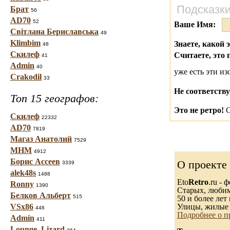
Подсказки
Брат
56
AD70
52
Ваше Имя:
Світлана Бериславська
49
Klimbim
Знаете, какой 
48
Скилеф
Считаете, это 
41
Admin
40
уже есть эти и
Crakodil
33
Не соответству
Топ 15 географов:
Это не ретро!
С
Скилеф
22332
AD70
7819
Магаз Анатолий
7529
МНМ
4912
Борис Ассеев
О проекте
3339
alek48s
1488
Eto
Retro
.ru -
Ronny
1390
Старых, любимы
Белков Альберт
515
50 и более лет 
VSx86
Улицы, жилые 
446
Подробнее о п
Admin
411
Lounge_Lizard