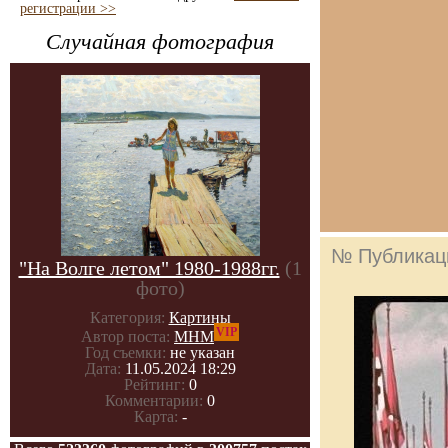
регистрации >>
Случайная фотография
№ Публикац
"На Волге летом" 1980-1988гг.
(1
фото)
Категория:
Картины
VIP
Автор поста:
МНМ
Год съемки:
не указан
Дата:
11.05.2024 18:29
Рейтинг:
0
Комментарии:
0
Карта:
-