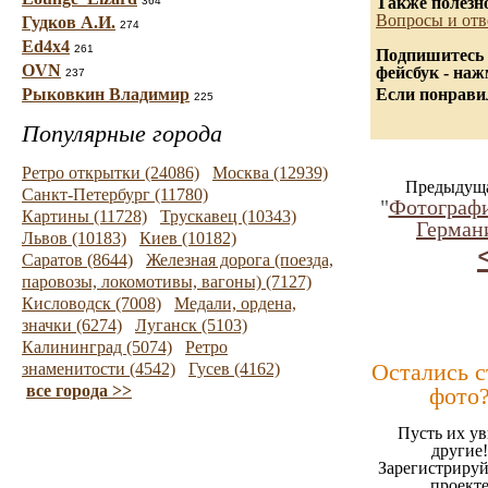
Также полезн
364
Вопросы и отв
Гудков А.И.
274
Ed4x4
261
Подпишитесь 
OVN
фейсбук - на
237
Рыковкин Владимир
Если понравил
225
Популярные города
Ретро открытки (24086)
Москва (12939)
Предыдуща
Санкт-Петербург (11780)
"
Фотограф
Картины (11728)
Трускавец (10343)
Германи
Львов (10183)
Киев (10182)
Саратов (8644)
Железная дорога (поезда,
паровозы, локомотивы, вагоны) (7127)
Кисловодск (7008)
Медали, ордена,
значки (6274)
Луганск (5103)
Калининград (5074)
Ретро
Остались 
знаменитости (4542)
Гусев (4162)
все города >>
фото
Пусть их ув
другие!
Зарегистрируй
проект