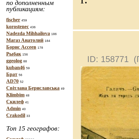
по дополненным
публикациям:
fischer
459
korostenec
436
Nadezda Mihhailova
186
Магаз Анатолий
184
Борис Ассеев
178
Рыбак
156
ID: 158771 
ggeolog
88
kuban46
59
Брат
56
AD70
52
Світлана Бериславська
49
Klimbim
48
Скилеф
41
Admin
40
Crakodil
33
Топ 15 географов: