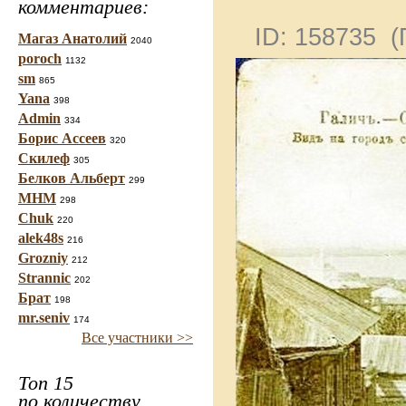
комментариев:
ID: 158735 
Магаз Анатолий
2040
poroch
1132
sm
865
Yana
398
Admin
334
Борис Ассеев
320
Скилеф
305
Белков Альберт
299
МНМ
298
Chuk
220
alek48s
216
Grozniy
212
Strannic
202
Брат
198
mr.seniv
174
Все участники >>
Топ 15
по количеству