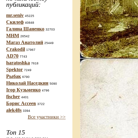
публикаций:
mr.seniv
45225
Скилеф
40848
Галина Шаненко
32703
МНМ
26542
Магаз Анатолий
25449
Crakodil
17967
AD70
7743
haratoshka
7618
Spektor
7249
Рыбак
6790
Николай Наседкин
5090
Ігор Кузьменко
4796
fischer
4401
Борис Ассеев
3722
alek48s
3394
Все участники >>
Топ 15