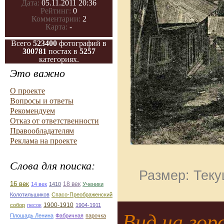
Дата:
05.11.2011 20:36
Рейтинг:
0
Комментарии:
2
Карта:
-
Всего
523400
фотографий в
300781
постах в
5257
категориях.
Это важно
О проекте
Вопросы и ответы
Рекомендуем
Отказ от ответственности
Правообладателям
Реклама на проекте
Слова для поиска:
Размер: Теку
16 век
18 век
14 век
1410
Ученики
Колотильшиков
Спасо-Преображенский
1900-1910
собор
песок
1904-1911
Вид на гор
Плошадь Ленина
Фабричная
парочка