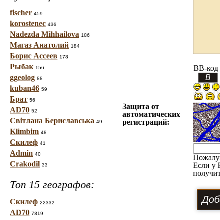
fischer
459
korostenec
436
Nadezda Mihhailova
186
Магаз Анатолий
184
Борис Ассеев
178
Рыбак
BB-код
156
ggeolog
88
kuban46
59
Брат
56
Защита от
AD70
52
автоматических
Світлана Бериславська
регистраций:
49
Klimbim
48
Скилеф
41
Admin
40
Пожалу
Crakodil
Если у 
33
получит
Топ 15 географов:
Скилеф
22332
AD70
7819