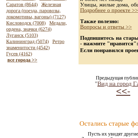
Улицы, жилые дома, об
Саратов (8644)
Железная
Подробнее о проекте >>
дорога (поезда, паровозы,
локомотивы, вагоны) (7127)
Также полезно:
Кисловодск (7008)
Медали,
Вопросы и ответы >>
ордена, значки (6274)
Луганск (5103)
Подпишитесь на старые
Калининград (5074)
Ретро
- нажмите "нравится"
знаменитости (4542)
Если понравился проек
Гусев (4162)
все города >>
Предыдущая публи
"
Вид на город Г
<<-
Остались старые ф
Пусть их увидят другие