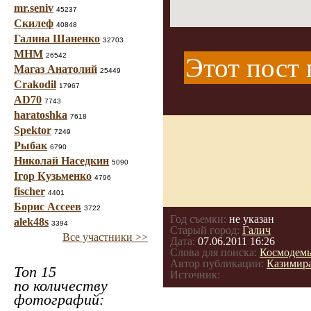
mr.seniv
45237
Скилеф
40848
Галина Шаненко
32703
МНМ
26542
Этот пост 
Магаз Анатолий
25449
Crakodil
17967
AD70
7743
haratoshka
7618
Spektor
7249
Рыбак
6790
Николай Наседкин
5090
Ігор Кузьменко
4796
fischer
4401
Борис Ассеев
3722
Год съемки:
не указан
alek48s
3394
Старый город:
Галич
Все участники >>
Дата:
07.06.2011 16:26
Слова для поиска:
Космодемь
Автор публикации:
Казимир
Топ 15
Источник:
по количеству
фотографий: