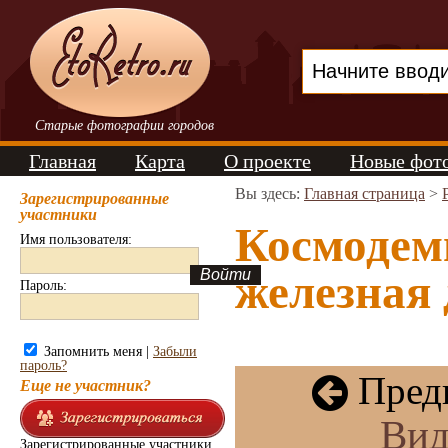
Старые фотографии городов
Главная
Карта
О проекте
Новые фот
Вы здесь:
Главная страница
>
Зарегистрированные
участники
Космодем
Имя пользователя:
железная 
Пароль:
Запомнить меня |
Забыли
пароль?
Пред
Еще не участник?
Вид
Зарегистрированные участники