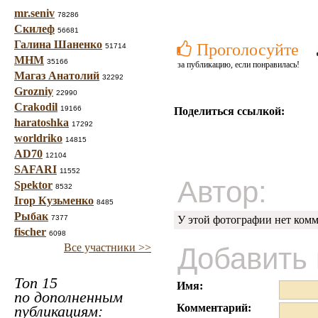
mr.seniv
78286
Скилеф
56681
Галина Шаненко
Проголосуйте
51714
МНМ
35166
за публикацию, если понравилась!
Магаз Анатолий
32292
Grozniy
22990
Crakodil
19166
Поделиться ссылкой:
haratoshka
17292
worldriko
14815
AD70
12104
SAFARI
11552
Автор:
Spektor
8532
Ігор Кузьменко
8485
Рыбак
7377
У этой фотографии нет комм
fischer
6098
Все участники >>
Добавить
Топ 15
Имя:
по дополненным
Комментарий:
публикациям: