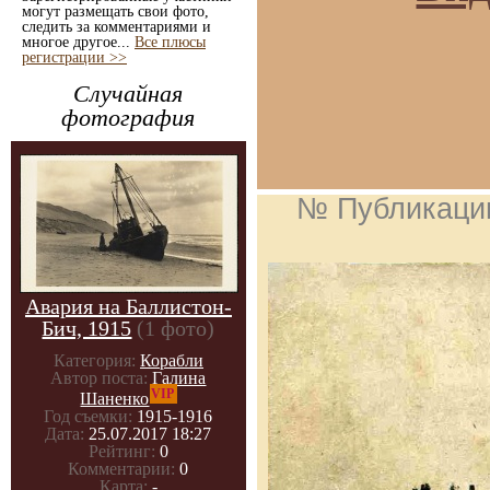
могут размещать свои фото,
следить за комментариями и
многое другое...
Все плюсы
регистрации >>
Случайная
фотография
№ Публикаци
Авария на Баллистон-
Бич, 1915
(1 фото)
Категория:
Корабли
Автор поста:
Галина
VIP
Шаненко
Год съемки:
1915-1916
Дата:
25.07.2017 18:27
Рейтинг:
0
Комментарии:
0
Карта:
-