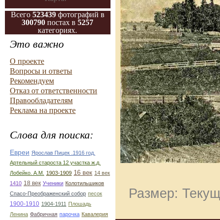
Всего
523439
фотографий в
300790
постах в
5257
категориях.
Это важно
О проекте
Вопросы и ответы
Рекомендуем
Отказ от ответственности
Правообладателям
Реклама на проекте
Слова для поиска:
Евреи
Ярослав Пицек .1916 год.
Артельный староста 12 участка ж.д.
16 век
Лобейко. А.М.
1903-1909
14 век
18 век
1410
Ученики
Колотильшиков
Размер: Текущ
Спасо-Преображенский собор
песок
1900-1910
1904-1911
Плошадь
Ленина
Фабричная
парочка
Кавалерия