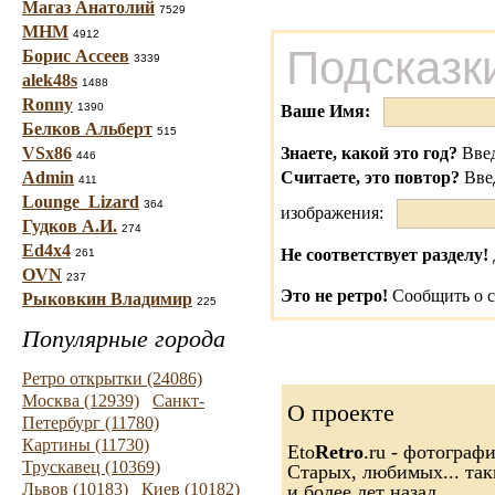
Магаз Анатолий
7529
МНМ
4912
Подсказк
Борис Ассеев
3339
alek48s
1488
Ronny
1390
Ваше Имя:
Белков Альберт
515
VSx86
Знаете, какой это год?
Введ
446
Admin
Считаете, это повтор?
Вве
411
Lounge_Lizard
364
изображения:
Гудков А.И.
274
Ed4x4
Не соответствует разделу!
261
OVN
237
Это не ретро!
Сообщить о с
Рыковкин Владимир
225
Популярные города
Ретро открытки (24086)
Москва (12939)
Санкт-
О проекте
Петербург (11780)
Картины (11730)
Eto
Retro
.ru - фотограф
Трускавец (10369)
Старых, любимых... так
Львов (10183)
Киев (10182)
и более лет назад.