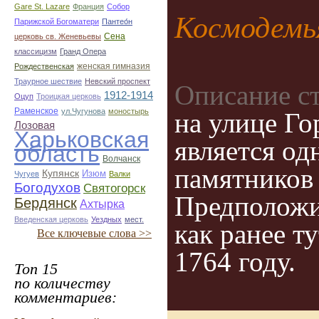
Gare St. Lazare
Франция
Собор
Космодемья
Парижской Богоматери
Пантео́н
Сена
церковь св. Женевьевы
классицизм
Гранд Опера
женская гимназия
Рождественская
Траурное шествие
Невский проспект
Описание с
1912-1914
Оцуп
Троицкая церковь
Раменское
ул.Чугунова
моностырь
на улице Го
Лозовая
Харьковская
является од
область
Волчанск
памятников 
Купянск
Изюм
Чугуев
Валки
Богодухов
Святогорск
Предположи
Бердянск
Ахтырка
Введенская церковь
Уездных
мест.
как ранее т
Все ключевые слова >>
1764 году.
Топ 15
по количеству
комментариев: