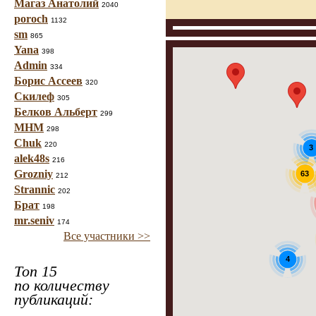
Магаз Анатолий
2040
poroch
1132
sm
865
Yana
398
Admin
334
Борис Ассеев
320
Скилеф
305
Белков Альберт
299
МНМ
298
Chuk
220
3
alek48s
216
Grozniy
63
212
Strannic
202
Брат
198
mr.seniv
174
Все участники >>
4
Топ 15
по количеству
публикаций: