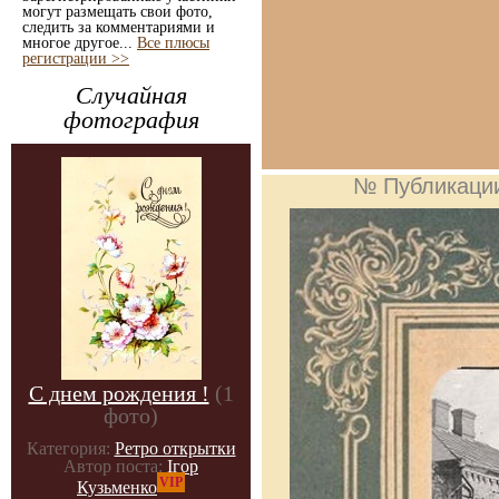
могут размещать свои фото,
следить за комментариями и
многое другое...
Все плюсы
регистрации >>
Случайная
фотография
№ Публикаци
С днем рождения !
(1
фото)
Категория:
Ретро открытки
Автор поста:
Ігор
VIP
Кузьменко