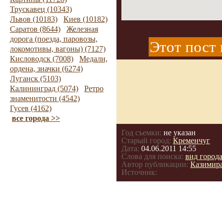
Трускавец (10343)
Львов (10183)
Киев (10182)
Саратов (8644)
Железная
дорога (поезда, паровозы,
Этот пост 
локомотивы, вагоны) (7127)
Кисловодск (7008)
Медали,
ордена, значки (6274)
Луганск (5103)
Калининград (5074)
Ретро
знаменитости (4542)
Гусев (4162)
все города >>
Год съемки:
не указан
Старый город:
Кременчуг
Дата:
04.06.2011 14:55
Слова для поиска:
вид город
Автор публикации:
Казимир
Источник: