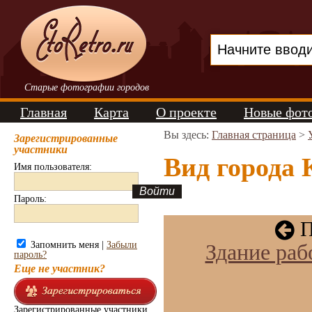
Старые фотографии городов
Главная
Карта
О проекте
Новые фот
Вы здесь:
Главная страница
>
Зарегистрированные
участники
Вид города 
Имя пользователя:
Пароль:
П
Запомнить меня |
Забыли
Здание раб
пароль?
Еще не участник?
Зарегистрированные участники