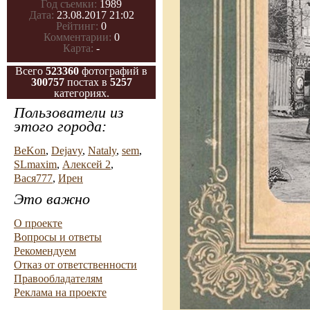
Год съемки:
1989
Дата:
23.08.2017 21:02
Рейтинг:
0
Комментарии:
0
Карта:
-
Всего
523360
фотографий в
300757
постах в
5257
категориях.
Пользователи из
этого города:
BeKon
,
Dejavy
,
Nataly
,
sem
,
SLmaxim
,
Алексей 2
,
Вася777
,
Ирен
Это важно
О проекте
Вопросы и ответы
Рекомендуем
Отказ от ответственности
Правообладателям
Реклама на проекте