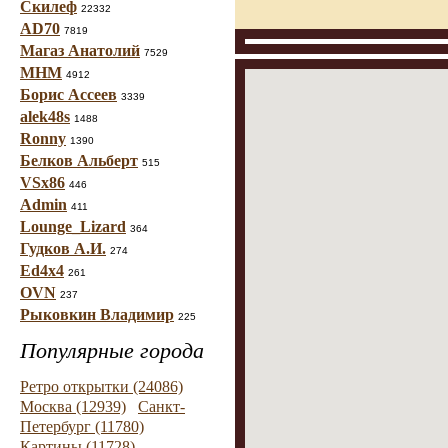
Скилеф
22332
AD70
7819
Магаз Анатолий
7529
МНМ
4912
Борис Ассеев
3339
alek48s
1488
Ronny
1390
Белков Альберт
515
VSx86
446
Admin
411
Lounge_Lizard
364
Гудков А.И.
274
Ed4x4
261
OVN
237
Рыковкин Владимир
225
Популярные города
Ретро открытки (24086)
Москва (12939)
Санкт-
Петербург (11780)
Картины (11728)