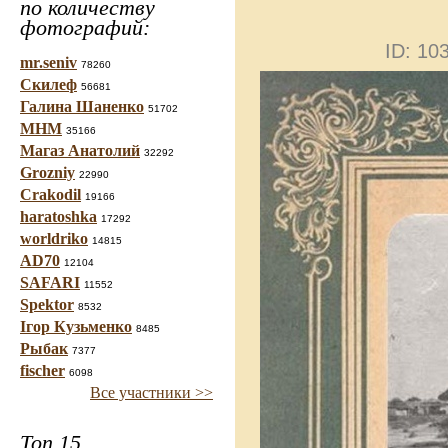
по количеству
фотографий:
ID: 1
mr.seniv
78260
Скилеф
56681
Галина Шаненко
51702
МНМ
35166
Магаз Анатолий
32292
Grozniy
22990
Crakodil
19166
haratoshka
17292
worldriko
14815
AD70
12104
SAFARI
11552
Spektor
8532
Ігор Кузьменко
8485
Рыбак
7377
fischer
6098
Все участники >>
Топ 15