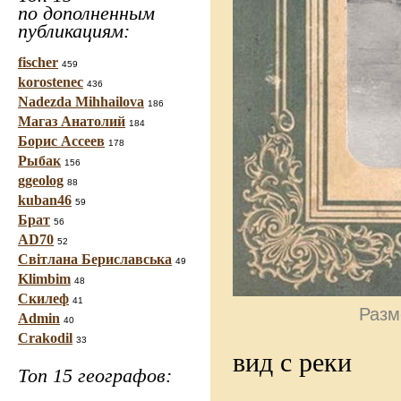
по дополненным
публикациям:
fischer
459
korostenec
436
Nadezda Mihhailova
186
Магаз Анатолий
184
Борис Ассеев
178
Рыбак
156
ggeolog
88
kuban46
59
Брат
56
AD70
52
Світлана Бериславська
49
Klimbim
48
Скилеф
41
Разм
Admin
40
Crakodil
33
вид с реки
Топ 15 географов: