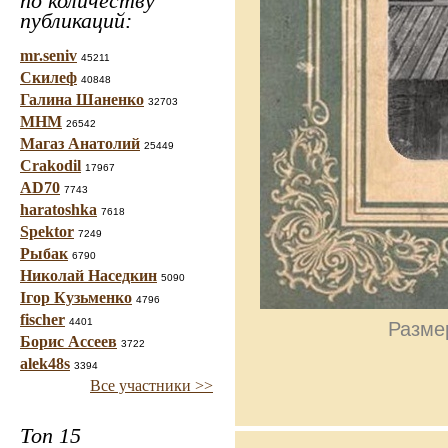
по количеству
публикаций:
mr.seniv
45211
Скилеф
40848
Галина Шаненко
32703
МНМ
26542
Магаз Анатолий
25449
Crakodil
17967
AD70
7743
haratoshka
7618
Spektor
7249
Рыбак
6790
Николай Наседкин
5090
Ігор Кузьменко
4796
fischer
4401
Размер
Борис Ассеев
3722
alek48s
3394
Все участники >>
Топ 15