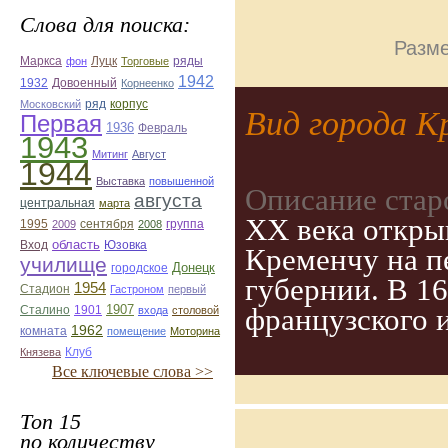
Слова для поиска:
Разме
Маркса
фон
Луцк
Торговые
ряды
1942
1932
Довоенный
Корнеенко
ряд
корпус
Московский
Вид города К
Первая
1936
Февраль
1943
Митинг
Август
1944
Выставка
повышенной
Описание стар
августа
центральная
марта
ХХ века открыв
1995
2009
сентября
2008
группа
область
Юзовка
Вход
Кременчу на п
училище
Донецк
городское
губернии. В 16
1954
Стадион
Гастроном
первый
1907
французского 
1901
Сталино
входа
столовой
1962
комната
помещение
Моторина
Князева
Клуб
Все ключевые слова >>
Топ 15
по количеству