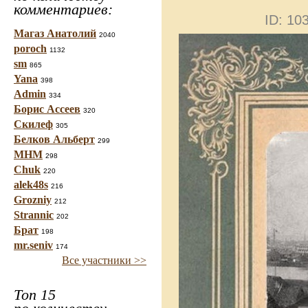
комментариев:
ID: 1
Магаз Анатолий
2040
poroch
1132
sm
865
Yana
398
Admin
334
Борис Ассеев
320
Скилеф
305
Белков Альберт
299
МНМ
298
Chuk
220
alek48s
216
Grozniy
212
Strannic
202
Брат
198
mr.seniv
174
Все участники >>
Топ 15