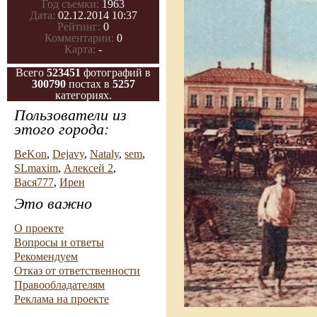
Год съемки:
1963
Дата:
02.12.2014 10:37
Рейтинг:
0
Комментарии:
0
Карта:
-
Всего
523451
фотографий в
300790
постах в
5257
категориях.
Пользователи из
этого города:
BeKon
,
Dejavy
,
Nataly
,
sem
,
SLmaxim
,
Алексей 2
,
Вася777
,
Ирен
Это важно
О проекте
Вопросы и ответы
Рекомендуем
Отказ от ответственности
Правообладателям
Реклама на проекте