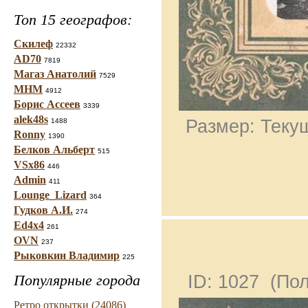
Топ 15 географов:
Скилеф
22332
AD70
7819
Магаз Анатолий
7529
МНМ
4912
Борис Ассеев
3339
alek48s
Размер: Текущ
1488
Ronny
1390
Белков Альберт
515
VSx86
446
Admin
411
Lounge_Lizard
364
Гудков А.И.
274
Ed4x4
261
OVN
237
Рыковкин Владимир
225
Популярные города
ID: 1027 (По
Ретро открытки (24086)