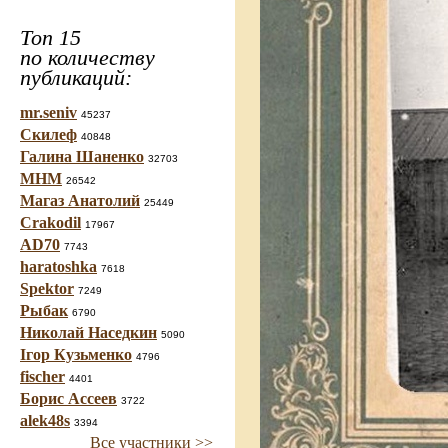
Топ 15
по количеству
публикаций:
mr.seniv
45237
Скилеф
40848
Галина Шаненко
32703
МНМ
26542
Магаз Анатолий
25449
Crakodil
17967
AD70
7743
haratoshka
7618
Spektor
7249
Рыбак
6790
Николай Наседкин
5090
Ігор Кузьменко
4796
fischer
4401
Борис Ассеев
3722
alek48s
3394
Все участники >>