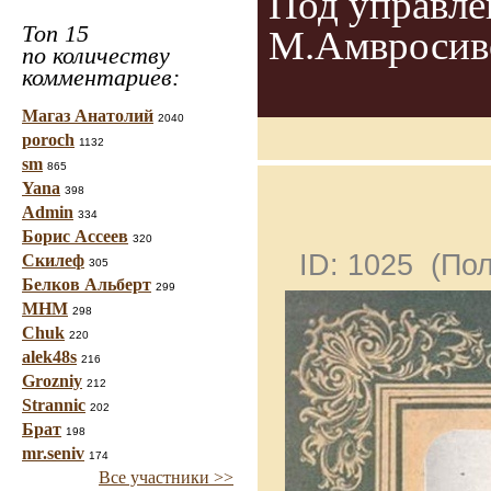
Под управле
Топ 15
М.Амвросиво
по количеству
комментариев:
Магаз Анатолий
2040
poroch
1132
sm
865
Yana
398
Admin
334
Борис Ассеев
320
ID: 1025 (По
Скилеф
305
Белков Альберт
299
МНМ
298
Chuk
220
alek48s
216
Grozniy
212
Strannic
202
Брат
198
mr.seniv
174
Все участники >>