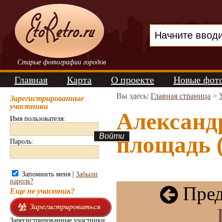
Старые фотографии городов
Главная
Карта
О проекте
Новые фот
Вы здесь:
Главная страница
>
Зарегистрированные
участники
Александ
Имя пользователя:
площадь (
Пароль:
Запомнить меня |
Забыли
пароль?
Пред
Еще не участник?
Зарегистрированные участники