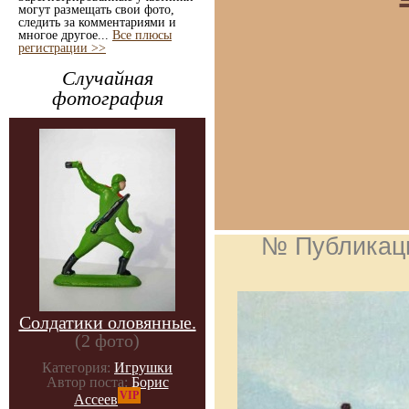
могут размещать свои фото,
следить за комментариями и
многое другое...
Все плюсы
регистрации >>
Случайная
фотография
№ Публикац
Солдатики оловянные.
(2 фото)
Категория:
Игрушки
Автор поста:
Борис
VIP
Ассеев