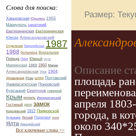
Слова для поиска:
Размер: Теку
1955
Харьковская
Юрьевец
Мариуполь
санаторий
Екатериненская
Екатерининская
Александровский
Южная
Александро
1987
Отделение
Европейская
1988
больница
Вокзальная
Победа
Южный
Порт
пути
1860
Мариинская
1869
Марии
Описание ст
1904
Александровская
Урок
площадь ран
шлях
Полтавский
Управления
Розы
Университетская
Покровский
переименова
Серпухов
Бурсацкий
северной
Крым
кремль
Императорский
апреля 1803-
замок
Гостиный
двор
Приморской
города, в к
1812
Королевский
Парковая
бульваре
Летний
зона
около 340*25
Ялта
Ливадийский
Все ключевые слова >>