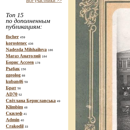
Все участники >>
Топ 15
по дополненным
публикациям:
fischer
459
korostenec
436
Nadezda Mihhailova
186
Магаз Анатолий
184
Борис Ассеев
178
Рыбак
156
ggeolog
88
kuban46
59
Брат
56
AD70
52
Світлана Бериславська
49
Klimbim
48
Скилеф
41
Admin
40
Crakodil
33