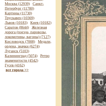
Москва (12939)
Санкт-
Петербург (11780)
Картины (11730)
Трускавец (10369)
Львов (10183)
Киев (10182)
Саратов (8644)
Железная
дорога (поезда, паровозы,
локомотивы, вагоны) (7127)
Кисловодск (7008)
Медали,
ордена, значки (6274)
Луганск (5103)
Калининград (5074)
Ретро
знаменитости (4542)
Гусев (4162)
все города >>