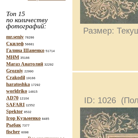
Топ 15
по количеству
фотографий:
Размер: Текущ
mr.seniv
78286
Скилеф
56681
Галина Шаненко
51714
МНМ
35166
Магаз Анатолий
32292
Grozniy
22990
Crakodil
19166
haratoshka
17292
worldriko
14815
AD70
ID: 1026 (По
12104
SAFARI
11552
Spektor
8532
Ігор Кузьменко
8485
Рыбак
7377
fischer
6098