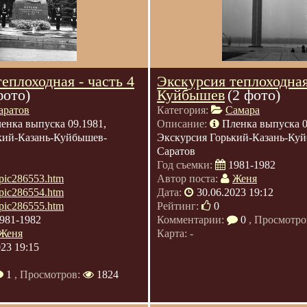
еплоходная - часть 4
Экскурсия теплоходная
фото)
Куйбышев
(2 фото)
аратов
Категория:
Самара
енка выпуска 09.1981,
Описание:
Пленка выпуска 0
кий-Казань-Куйбышев-
Экскурсия Горький-Казань-Ку
Саратов
Год съемки:
1981-1982
u/pic286553.htm
Автор поста:
Женя
u/pic286554.htm
Дата:
30.06.2023 19:12
u/pic286555.htm
Рейтинг:
0
981-1982
Комментарии:
0
, Просмотро
Женя
Карта: -
023 19:15
1
, Просмотров:
1824