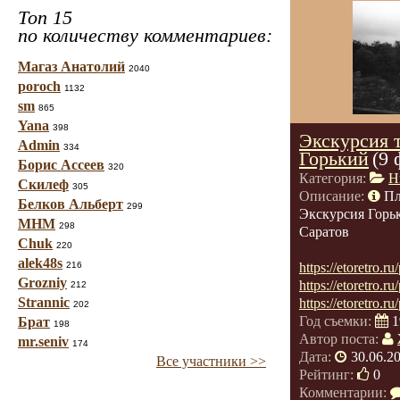
Топ 15
по количеству комментариев:
Магаз Анатолий
2040
poroch
1132
sm
865
Yana
398
Экскурсия т
Admin
334
Горький
(9 
Борис Ассеев
320
Категория:
Н
Скилеф
305
Описание:
Пл
Белков Альберт
299
Экскурсия Горь
МНМ
298
Саратов
Chuk
220
alek48s
216
https://etoretro.r
Grozniy
https://etoretro.r
212
Strannic
https://etoretro.r
202
Год съемки:
1
Брат
198
Автор поста:
mr.seniv
174
Дата:
30.06.2
Все участники >>
Рейтинг:
0
Комментарии: