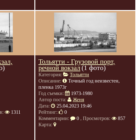
кзал,
Тольятти - Грузовой порт,
о)
речной вокзал
(1 фото)
Категория:
Тольятти
Описание:
Точный год неизвестен,
пленка 1973г
Год съемки:
1973-1980
Автор поста:
Женя
Дата:
25.04.2023 19:46
в:
1311
Рейтинг:
0
Комментарии:
0
, Просмотров:
857
Карта: