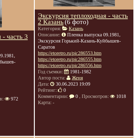
Экскурсия теплоходная - часть
2 Казань
(6 фото)
Категория:
Казань
Описание:
Пленка выпуска 09.1981,
 - часть 3
Экскурсия Горький-Казань-Куйбышев-
Саратов
https://etoretro.ru/pic286553.htm
9.1981,
https://etoretro.ru/pic286555.htm
йбышев-
https://etoretro.ru/pic286556.htm
Год съемки:
1981-1982
Автор поста:
Женя
Дата:
30.06.2023 19:09
Рейтинг:
0
Комментарии:
0
, Просмотров:
1018
в:
972
Карта: -