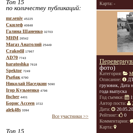
Топ 15
Карта: -
по количеству публикаций:
mr.seniv
45225
Скилеф
40848
Галина Шаненко
32703
МНМ
26542
Магаз Анатолий
25449
Crakodil
17967
AD70
7743
Перевернув
haratoshka
7618
фото)
Spektor
7249
Категория:
М
Рыбак
6790
Описание:
ДТ
Николай Наседкин
5090
грузовик, Дата 
Ігор Кузьменко
года выпуска
4796
fischer
Год съемки:
1
4401
Борис Ассеев
Автор поста:
3722
Дата:
20.05.2
alek48s
3394
Рейтинг:
0
Все участники >>
Комментарии:
Карта:
Топ 15