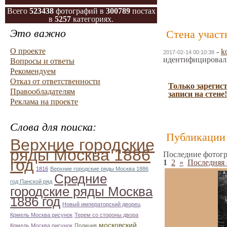
Всего
523438
фотографий в
300789
постах
в
5257
категориях.
Это важно
Стена участ
О проекте
-
k
2017-02-14 00:10:38
идентифицировал
Вопросы и ответы
Рекомендуем
Отказ от ответственности
Только зарегис
Правообладателям
записи на стене!
Реклама на проекте
Слова для поиска:
Публикации 
Верхние городские
ряды Москва 1886
Последние фотогр
год
1
2
»
Последняя 
1816
Верхние городские ряды Москва 1886
Средние
год Панской ряд
городские ряды Москва
1886 год
Новый императорский дворец
Крмель Москва рисунок
Терем со стороны двора
московский
Крмель Москва рисунок
Полиция