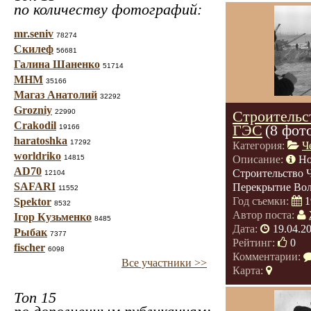
по количеству фотографий:
mr.seniv
78274
Скилеф
56681
Галина Шаненко
51714
МНМ
35166
Магаз Анатолий
32292
Grozniy
22990
Строительс
Crakodil
ГЭС
(8 фот
19166
haratoshka
17292
Категория:
Ч
worldriko
14815
Описание:
Но
AD70
Строительство 
12104
SAFARI
Перекрытие Во
11552
Год съемки:
1
Spektor
8532
Автор поста:
Ігор Кузьменко
8485
Дата:
19.04.2
Рыбак
7377
Рейтинг:
0
fischer
6098
Комментарии:
Все участники >>
Карта:
Топ 15