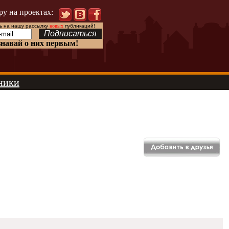
ру на проектах:
 на нашу рассылку
новых
публикаций!
знавай о них первым!
ники