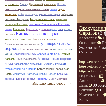
проспект
Горсад
Дружинин Крюковская
Жохово
Благовещенский монастырь
пилин
спуск
халтурина
соборный спуск
купеческий спуск
соборный
ансамбль Костромы
Костромской кремль
памятник
Ленину в Костроме
памятник Романовым в Костроме
Экскурсия т
Волга.
Кишинев.
Курзал Бугуруслан
пушка
снег
стерео
Саратов
(3 
Николаевская площадь
анаглиф
Категория:
С
Университетская горка
Московская улица
Описание:
Пл
университетская
Александровская колокольня
Экскурсия Горь
церковь
Екатеринославская улица
Университетская
Саратов
улица
Соборная площадь
Середина XIX века
Старый
Антониевская церковь
Харьков
Прибытие поезда
https://etoretro.r
ХГАДИ
Харьковская Академия Дизайна и Искусств
https://etoretro.r
Художественное училище
Богоявленский собор
река
https://etoretro.r
Волга
Монастырь Картезианцев в г.Береза
Красные
Год съемки:
1
казармы
Бреский вокзал
Первомай
Букет
Зарубин
Автор поста:
Все ключевые слова >>
Дата:
30.06.2
Рейтинг:
0
Комментарии:
Карта: -