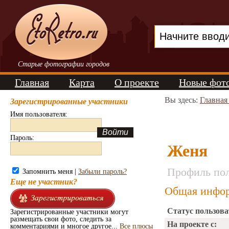
Старые фотографии городов
Главная
Карта
О проекте
Новые фот
Вы здесь:
Главная
Зарегистрированные участники
Имя пользователя:
Пароль:
Женя
Профиль пол
Запомнить меня |
Забыли пароль?
Еще не участник?
Общая инфор
Статус пользова
Зарегистрированные участники могут
размещать свои фото, следить за
На проекте с:
комментариями и многое другое...
Все плюсы