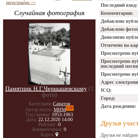
регистрации >>
Последний вход:
Случайная фотография
Комментарии:
Добавлено публ
Добавлено фото
Дополнено публ
Отмечено на ка
Просмотрено пу
Просмотрено пу
последний месяц
Просмотрено пуб
Адрес электрон
Памятник Н.Г.Чернышевскому
(1
ICQ:
фото)
Город:
Категория:
Саратов
Дата рождения:
VIP
Автор поста:
МНМ
Год съемки:
1953-1963
Дата:
22.12.2020 14:00
Друзья учас
Рейтинг:
0
Комментарии:
0
Карта:
Друзья не найден