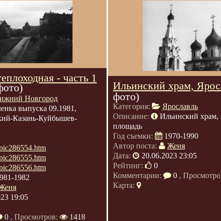
еплоходная - часть 1
Ильинский храм, Ярос
фото)
фото)
ижний Новгород
Категория:
Ярославль
енка выпуска 09.1981,
Описание:
Ильинский храм, 
кий-Казань-Куйбышев-
площадь
Год съемки:
1970-1990
Автор поста:
Женя
u/pic286554.htm
Дата:
20.06.2023 23:05
u/pic286555.htm
Рейтинг:
0
u/pic286556.htm
Комментарии:
0
, Просмотро
981-1982
Карта:
Женя
023 19:05
0
, Просмотров:
1418