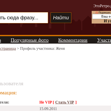
ЭтоРетро.
(!)
Подпишись
И у
о
Популярные фото
Комментарии
Участ
 страница
> Профиль участника: Женя
ьзователя
мация:
теля:
Не VIP [
Стать VIP
]
15.09.2011