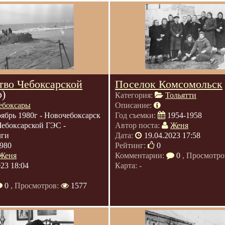
тво Чебоксарской
Поселок Комсомольск
о)
Категория:
Тольятти
ебоксары
Описание:
ябрь 1980г - Новочебоксарск
Год съемки:
1954-1958
Чебоксарской ГЭС -
Автор поста:
Женя
лги
Дата:
19.04.2023 17:58
980
Рейтинг:
0
Женя
Комментарии:
0
, Просмотро
023 18:04
Карта: -
0
, Просмотров:
1577