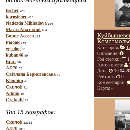
по дополненным публикациям:
fischer
459
korostenec
436
Nadezda Mihhailova
186
Магаз Анатолий
184
Куйбышевск
Борис Ассеев
178
Комсомоль
Рыбак
156
Категория:
Т
ggeolog
88
Описание:
kuban46
59
Год съемки:
1
Брат
56
Автор поста:
AD70
52
Дата:
19.04.2
Світлана Бериславська
49
Рейтинг:
0
Klimbim
48
Комментарии:
Скилеф
Карта: -
41
Admin
40
Crakodil
33
Топ 15 географов:
Скилеф
22332
AD70
7819