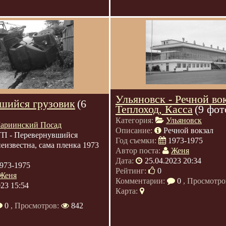
Ульяновск - Речной во
шийся грузовик
(6
Теплоход, Касса
(9 фот
Категория:
Ульяновск
ариинский Посад
Описание:
Речной вокзал
П - Перевернувшийся
Год съемки:
1973-1975
неизвестна, сама пленка 1973
Автор поста:
Женя
Дата:
25.04.2023 20:34
973-1975
Рейтинг:
0
Женя
Комментарии:
0
, Просмотро
023 15:54
Карта:
0
, Просмотров:
842