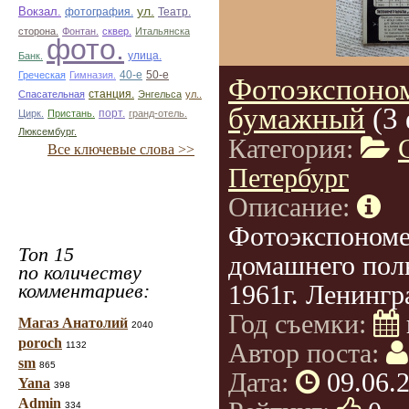
ул.
Вокзал.
фотография.
Театр.
сторона.
Фонтан.
сквер.
Итальянска
фото.
улица.
Банк.
50-е
Греческая
Гимназия.
40-е
Фотоэкспоно
Спасательная
станция.
Энгельса
ул..
бумажный
(3
Цирк.
Пристань.
порт.
гранд-отель.
Люксембург.
Категория:
Все ключевые слова >>
Петербург
Описание:
Фотоэкспономе
Топ 15
домашнего поль
по количеству
комментариев:
1961г. Ленингр
Год съемки:
Магаз Анатолий
2040
poroch
Автор поста:
1132
sm
865
Дата:
09.06.
Yana
398
Admin
334