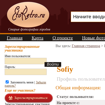
Старые фотографии городов
Главная
Карта
О проекте
Новые фот
Вы здесь:
Главная страница
> 
Зарегистрированные
участники
Имя пользователя:
Sofiy
Пароль:
Профиль пользовател
Запомнить меня |
Забыли
пароль?
Общая информация:
Еще не участник?
Статус пользователя:
На проекте с:
Зарегистрированные участники