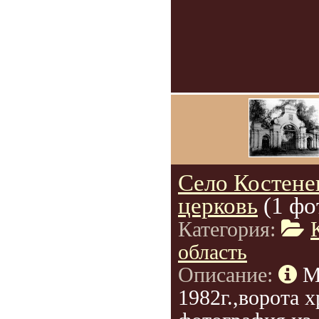
Село Костене
церковь
(1 фо
Категория:
область
Описание:
М
1982г.,ворота 