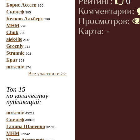
Рейтинг:
0
Борис Ассеев
320
Комментарии:
Скилеф
305
Просмотров:
Белков Альберт
299
МНМ
298
Карта: -
Chuk
220
alek48s
216
Grozniy
212
Strannic
202
Брат
198
mr.seniv
174
Все участники >>
Топ 15
по количеству
публикаций:
mr.seniv
45211
Скилеф
40848
Галина Шаненко
32703
МНМ
26542