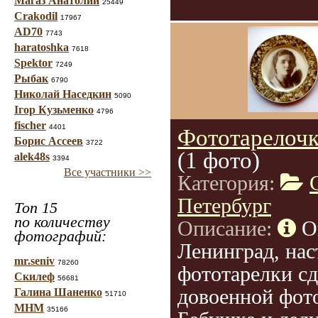
Магаз Анатолий
25449
Crakodil
17967
AD70
7743
haratoshka
7618
Spektor
7249
Рыбак
6790
Николай Наседкин
5090
Ігор Кузьменко
4796
fischer
4401
Фототарелочк
Борис Ассеев
3722
(1 фото)
alek48s
3394
Все участники >>
Категория:
Петербург
Топ 15
по количеству
Описание:
О
фотографий:
Ленинград, на
mr.seniv
78260
фототарелки сд
Скилеф
56681
довоенной фот
Галина Шаненко
51710
МНМ
35166