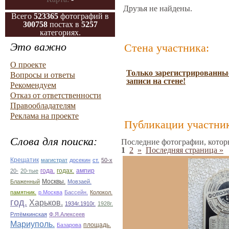
Друзья не найдены.
Всего
523365
фотографий в
300758
постах в
5257
категориях.
Это важно
Стена участника:
О проекте
Только зарегистрированные
Вопросы и ответы
записи на стене!
Рекомендуем
Отказ от ответственности
Правообладателям
Реклама на проекте
Публикации участник
Слова для поиска:
Последние фотографии, котор
1
2
»
Последняя страница »
Крещатик
магистрат
досекин
ст.
50-х
ампир
20-
20-тые
года.
годах.
Блаженный
Москвы.
Мовзаей.
памятник.
р.Москва
Бассейн.
Колокол.
год.
Харьков.
1934г.1910г.
1928г.
Рлтёмкинская
Ф.Я.Алексеев
Мариуполь.
площадь.
Базарова