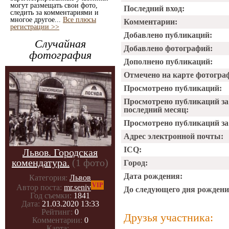
могут размещать свои фото,
Последний вход:
следить за комментариями и
многое другое...
Все плюсы
Комментарии:
регистрации >>
Добавлено публикаций:
Случайная
Добавлено фотографий:
фотография
Дополнено публикаций:
Отмечено на карте фотогра
Просмотрено публикаций:
Просмотрено публикаций за
последний месяц:
Просмотрено публикаций за 
Адрес электронной почты:
ICQ:
Львов. Городская
комендатура.
(1 фото)
Город:
Дата рождения:
Категория:
Львов
VIP
Автор поста:
mr.seniv
До следующего дня рождени
Год съемки:
1841
Дата:
21.03.2020 13:33
Рейтинг:
0
Друзья участника:
Комментарии:
0
Карта:
-