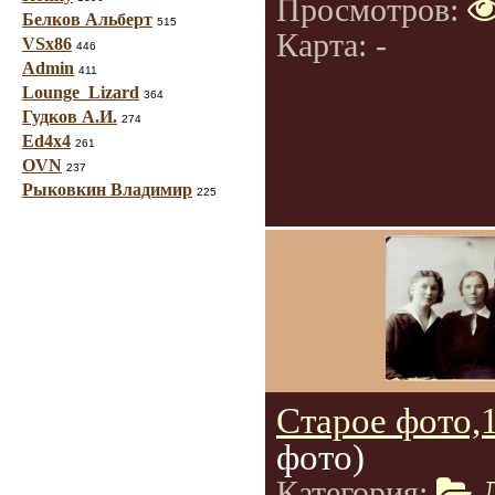
Просмотров:
Белков Альберт
515
Карта: -
VSx86
446
Admin
411
Lounge_Lizard
364
Гудков А.И.
274
Ed4x4
261
OVN
237
Рыковкин Владимир
225
Старое фото,1
фото)
Категория: