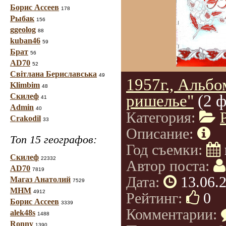
Борис Ассеев
178
Рыбак
156
ggeolog
88
kuban46
59
Брат
56
AD70
52
Світлана Бериславська
49
1957г., Альб
Klimbim
48
ришелье"
(2 
Скилеф
41
Admin
40
Категория:
Crakodil
33
Описание:
Топ 15 географов:
Год съемки:
Скилеф
22332
Автор поста:
AD70
7819
Дата:
13.06.
Магаз Анатолий
7529
МНМ
4912
Рейтинг:
0
Борис Ассеев
3339
Комментарии:
alek48s
1488
Ronny
1390