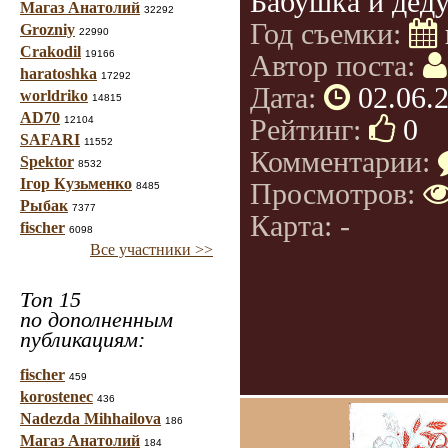
Бабушка и дед
Магаз Анатолий
32292
Год съемки:
Grozniy
22990
Crakodil
19166
Автор поста:
haratoshka
17292
Дата:
02.06.
worldriko
14815
AD70
Рейтинг:
0
12104
SAFARI
11552
Комментарии:
Spektor
8532
Ігор Кузьменко
Просмотров:
8485
Рыбак
7377
Карта: -
fischer
6098
Все участники >>
Топ 15
по дополненным
публикациям:
fischer
459
korostenec
436
Nadezda Mihhailova
186
Магаз Анатолий
184