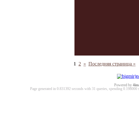
1
2
»
Последняя страница »
Powered by
4im
Page generated in 0.831392 seconds with 31 queries, spending 0.19800