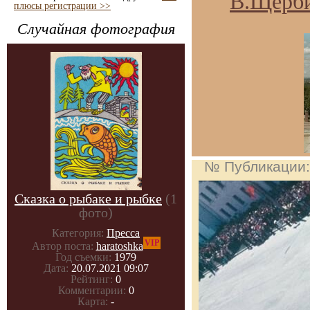
В.Щерби
плюсы регистрации >>
Случайная фотография
№ Публикации
Сказка о рыбаке и рыбке
(1
фото)
Категория:
Пресса
VIP
Автор поста:
haratoshka
Год съемки:
1979
Дата:
20.07.2021 09:07
Рейтинг:
0
Комментарии:
0
Карта:
-