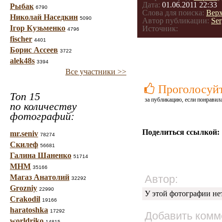
Дата:
01.06.2011 22:33
Рыбак
6790
Слова для поиска:
Вер
Николай Наседкин
5090
Автор публикации:
Ser
Ігор Кузьменко
Источник:
4796
fischer
4401
Борис Ассеев
3722
alek48s
3394
Все участники >>
Проголосуй
Топ 15
за публикацию, если понравила
по количеству
фотографий:
Поделиться ссылкой:
mr.seniv
78274
Скилеф
56681
Галина Шаненко
51714
МНМ
35166
Магаз Анатолий
Автор:
32292
Grozniy
22990
У этой фотографии не
Crakodil
19166
haratoshka
17292
Добавить комм
worldriko
14815