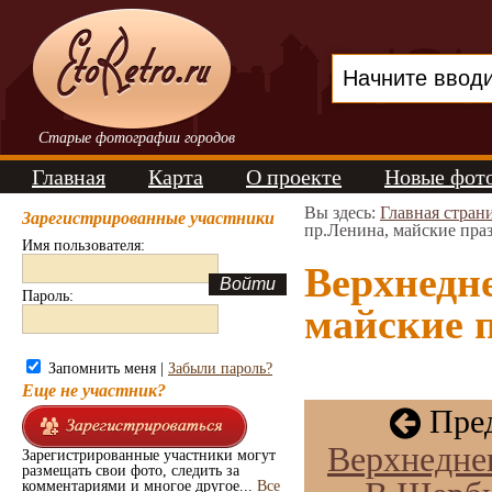
Старые фотографии городов
Главная
Карта
О проекте
Новые фот
Вы здесь:
Главная стран
Зарегистрированные участники
пр.Ленина, майские праз
Имя пользователя:
Верхнедне
Пароль:
майские п
Запомнить меня |
Забыли пароль?
Еще не участник?
Пред
Верхнедне
Зарегистрированные участники могут
размещать свои фото, следить за
комментариями и многое другое...
Все