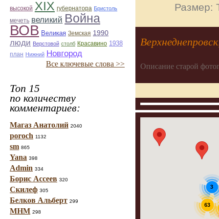
ХІХ
Размер: 
губернатора
высокой
Бристоль
Война
великий
мечеть
ВОВ
1990
Великая
Земская
Верхнеднепровск,
люди
Красавино
1938
Верстовой
столб
Новгород
план
Нижний
Все ключевые слова >>
Описание старой фото
Топ 15
по количеству
комментариев:
Магаз Анатолий
2040
poroch
1132
sm
865
Yana
398
Admin
334
Борис Ассеев
320
3
Скилеф
305
Белков Альберт
299
63
МНМ
298