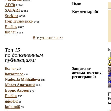
Имя:
AD70
12104
SAFARI
11552
Комментарий:
Spektor
8532
Ігор Кузьменко
8485
Рыбак
7377
fischer
6098
Все участники >>
Топ 15
B
по дополненным
публикациям:
fischer
Защита от
459
автоматических
korostenec
436
регистраций:
Nadezda Mihhailova
186
Магаз Анатолий
184
Борис Ассеев
178
П
Рыбак
156
Е
ggeolog
88
к
kuban46
59