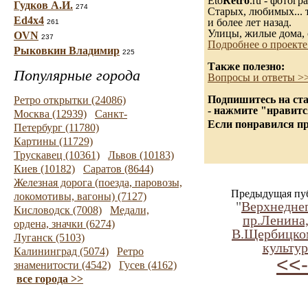
Eto
Retro
.ru - фотог
Гудков А.И.
274
Старых, любимых... т
Ed4x4
и более лет назад.
261
Улицы, жилые дома, 
OVN
237
Подробнее о проекте
Рыковкин Владимир
225
Также полезно:
Популярные города
Вопросы и ответы >
Подпишитесь на ста
Ретро открытки (24086)
- нажмите "нравитс
Москва (12939)
Санкт-
Если понравился пр
Петербург (11780)
Картины (11729)
Трускавец (10361)
Львов (10183)
Киев (10182)
Саратов (8644)
Железная дорога (поезда, паровозы,
Предыдущая пу
локомотивы, вагоны) (7127)
"
Верхнедне
Кисловодск (7008)
Медали,
пр.Ленина
ордена, значки (6274)
В.Щербицко
Луганск (5103)
культу
Калининград (5074)
Ретро
<<-
знаменитости (4542)
Гусев (4162)
все города >>