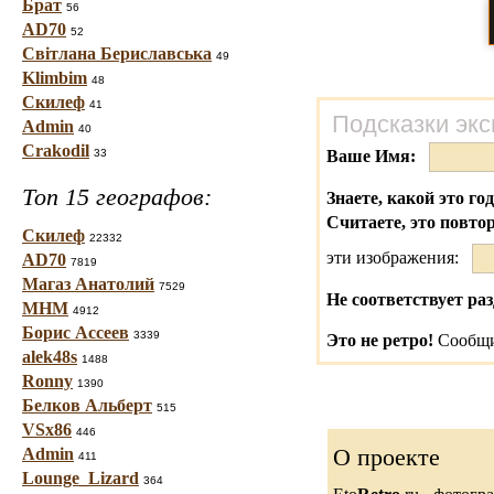
Брат
56
AD70
52
Світлана Бериславська
49
Klimbim
48
Скилеф
41
Подсказки экс
Admin
40
Crakodil
33
Ваше Имя:
Топ 15 географов:
Знаете, какой это го
Считаете, это повто
Скилеф
22332
эти изображения:
AD70
7819
Магаз Анатолий
7529
Не соответствует раз
МНМ
4912
Борис Ассеев
3339
Это не ретро!
Сообщи
alek48s
1488
Ronny
1390
Белков Альберт
515
VSx86
446
О проекте
Admin
411
Lounge_Lizard
364