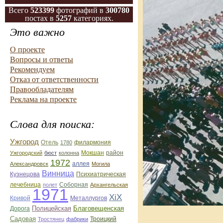
Всего
523399
фотографий в
300780
постах в
5257
категориях.
Это важно
О проекте
Вопросы и ответы
Рекомендуем
Отказ от ответственности
Правообладателям
Реклама на проекте
Слова для поиска:
Ужгород
Отель
филармония
1780
Ужгородский
бюст
колонна
Мокшан
район
1972
Александровск
аллея
Могила
Винница
Кузнецова
Психиатрическая
лечебница
Соборная
полет
Архангельская
1971
ХiХ
Кривой
Металлургов
Полицейская
Благовещенская
Дорога
Садовая
Троицкий
Тростянец
фабрики