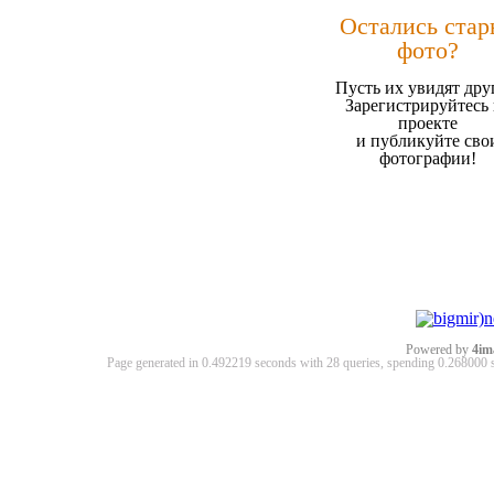
Остались стар
фото?
Пусть их увидят дру
Зарегистрируйтесь 
проекте
и публикуйте сво
фотографии!
Powered by
4im
Page generated in 0.492219 seconds with 28 queries, spending 0.26800