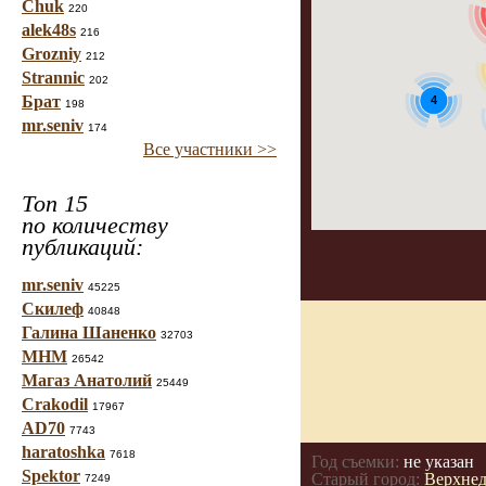
Chuk
220
alek48s
216
Grozniy
212
Strannic
202
Брат
4
198
mr.seniv
174
Все участники >>
Топ 15
по количеству
публикаций:
mr.seniv
45225
Скилеф
40848
Галина Шаненко
32703
МНМ
26542
Магаз Анатолий
25449
Crakodil
17967
AD70
7743
haratoshka
7618
Год съемки:
не указан
Spektor
Старый город:
Верхнед
7249