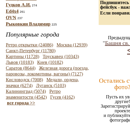
Подпишитесь 
Гудков А.И.
274
фейсбук - на
Ed4x4
261
Если понравил
OVN
237
Рыковкин Владимир
225
Популярные города
Предыдуща
"
Башня св.
Ретро открытки (24086)
Москва (12939)
Санкт-Петербург (11780)
Картины (11728)
Трускавец (10343)
Львов (10183)
Киев (10182)
Саратов (8644)
Железная дорога (поезда,
паровозы, локомотивы, вагоны) (7127)
Остались 
Кисловодск (7008)
Медали, ордена,
значки (6274)
Луганск (5103)
фото
Калининград (5074)
Ретро
Пусть их ув
знаменитости (4542)
Гусев (4162)
другие!
все города >>
Зарегистрируй
проект
и публикуйт
фотограф