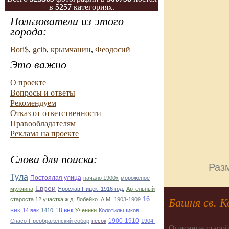
в
5257
категориях.
Пользователи из этого
города:
Bori$
,
gcib
,
крымчанин
,
Феодосий
Это важно
О проекте
Вопросы и ответы
Рекомендуем
Отказ от ответственности
Правообладателям
Реклама на проекте
Слова для поиска:
Разм
Тула
Постоялая улица
начало 1900х
мороженое
Евреи
мужчина
Ярослав Пицек .1916 год.
Артельный
16
Башня св. 
староста 12 участка ж.д. Лобейко. А.М.
1903-1909
век
18 век
14 век
1410
Ученики
Колотильшиков
1900-1910
Спасо-Преображенский собор
песок
1904-
Описание старой