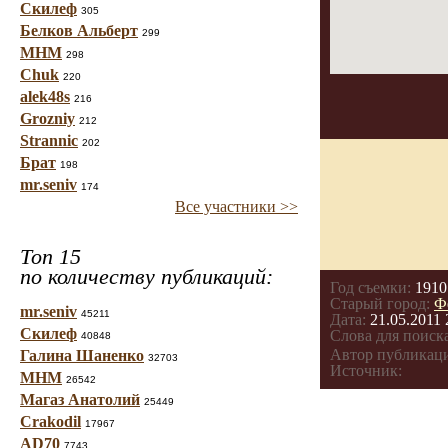
Скилеф
305
Белков Альберт
299
МНМ
298
Chuk
220
alek48s
216
Grozniy
212
Strannic
202
Брат
198
mr.seniv
174
Все участники >>
Топ 15
по количеству публикаций:
Год съемки:
1910
Старый город:
Ф
mr.seniv
45211
Дата:
21.05.2011 
Скилеф
Слова для поиска
40848
Автор публикац
Галина Шаненко
32703
Источник:
МНМ
26542
Магаз Анатолий
25449
Crakodil
17967
AD70
7743