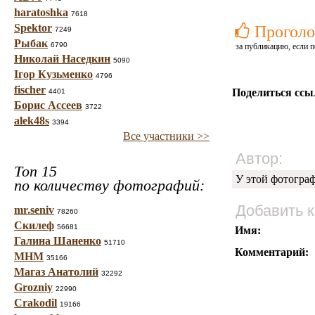
haratoshka
7618
Spektor
Проголо
7249
Рыбак
6790
за публикацию, если п
Николай Наседкин
5090
Ігор Кузьменко
4796
fischer
Поделиться ссы
4401
Борис Ассеев
3722
alek48s
3394
Все участники >>
Автор:
Топ 15
У этой фотогра
по количеству фотографий:
Добавить 
mr.seniv
78260
Скилеф
56681
Имя:
Галина Шаненко
51710
Комментарий:
МНМ
35166
Магаз Анатолий
32292
Grozniy
22990
Crakodil
19166