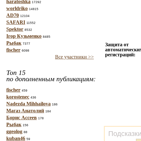
haratoshka
17292
worldriko
14815
AD70
12104
SAFARI
11552
Spektor
8532
Ігор Кузьменко
8485
Рыбак
7377
Защита от
автоматически
fischer
6098
регистраций:
Все участники >>
Топ 15
по дополненным публикациям:
fischer
459
korostenec
436
Nadezda Mihhailova
186
Магаз Анатолий
184
Борис Ассеев
178
Рыбак
156
ggeolog
Подсказки
88
kuban46
59