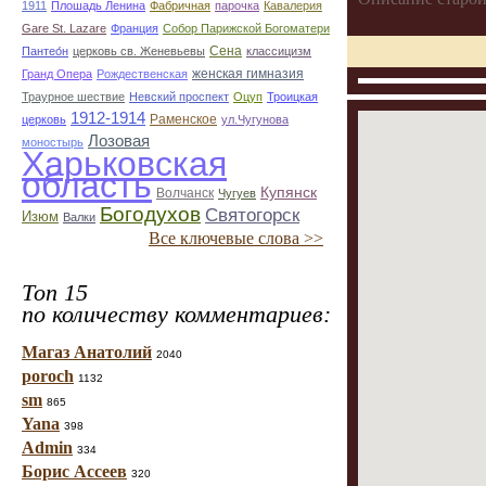
1911
Плошадь Ленина
Фабричная
парочка
Кавалерия
Gare St. Lazare
Франция
Собор Парижской Богоматери
Сена
Пантео́н
церковь св. Женевьевы
классицизм
женская гимназия
Гранд Опера
Рождественская
Траурное шествие
Невский проспект
Оцуп
Троицкая
1912-1914
Раменское
церковь
ул.Чугунова
Лозовая
моностырь
Харьковская
область
Купянск
Волчанск
Чугуев
Богодухов
Святогорск
Изюм
Валки
Все ключевые слова >>
Топ 15
по количеству комментариев:
Магаз Анатолий
2040
poroch
1132
sm
865
Yana
398
Admin
334
Борис Ассеев
320