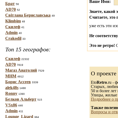
Ваше Имя:
Брат
56
AD70
52
Знаете, какой 
Світлана Бериславська
49
Считаете, это 
Klimbim
48
уже есть эти и
Скилеф
41
Admin
40
Не соответству
Crakodil
33
Это не ретро!
С
Топ 15 географов:
Скилеф
22332
AD70
7819
Магаз Анатолий
7529
О проекте
МНМ
4912
Борис Ассеев
Eto
Retro
.ru -
3339
Старых, любимы
alek48s
1488
50 и более лет 
Ronny
1390
Улицы, жилые 
Белков Альберт
Подробнее о п
515
VSx86
446
Также полезн
Admin
Вопросы и отв
411
Lounge_Lizard
364