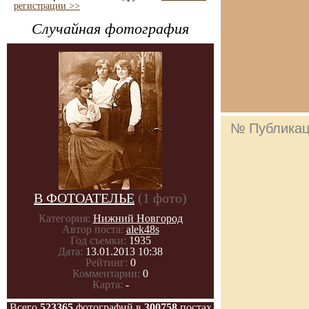
регистрации >>
Случайная фотография
№ Публика
В ФОТОАТЕЛЬЕ
(1 фото)
Категория:
Нижний Новгород
Автор поста:
alek48s
Год съемки:
1935
Дата:
13.01.2013 10:38
Рейтинг:
0
Комментарии:
0
Карта:
-
Всего
523365
фотографий в
300758
постах