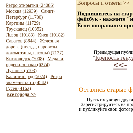
Вопросы и ответы >>
Ретро открытки (24086)
Москва (12939)
Санкт-
Подпишитесь на стар
Петербург (11780)
фейсбук - нажмите "
Картины (11729)
Если понравился про
Трускавец (10352)
Львов (10183)
Киев (10182)
Саратов (8644)
Железная
дорога (поезда, паровозы,
Предыдущая публи
локомотивы, вагоны) (7127)
"
Крепость гену
Кисловодск (7008)
Медали,
<<-
ордена, значки (6274)
Луганск (5103)
Калининград (5074)
Ретро
знаменитости (4542)
Гусев (4162)
Остались старые ф
все города >>
Пусть их увидят други
Зарегистрируйтесь на пр
и публикуйте свои фотог