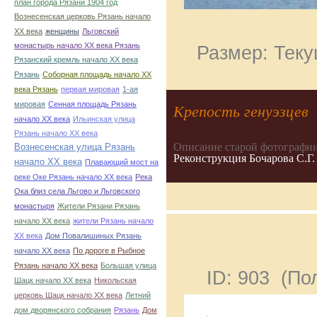
план города Рязани 1904 год
Вознесенская церковь Рязань начало
ХХ века
женщины
Льговский
монастырь начало ХХ века Рязань
Размер: Теку
Рязанский кремль начало ХХ века
Рязань
Соборная площадь начало ХХ
века Рязань
первая мировая
1-ая
мировая
Сенная площадь Рязань
Крепость генуэзцев
начало ХХ века
Ильинская улица
Рязань начало ХХ века
Описание старой фотографии
Вознесенская улица Рязань
Реконструкция Бочарова С.Г.
начало ХХ века
Плавающий мост на
реке Оке Рязань начало ХХ века
Река
Ока близ села Льгово и Льговского
монастыря
Жители Рязани Рязань
начало ХХ века
жители Рязань начало
ХХ века
Дом Повалишиных Рязань
начало ХХ века
По дороге в Рыбное
Рязань начало ХХ века
Большая улица
ID: 903 (П
Шацк начало ХХ века
Никольская
церковь Шацк начало ХХ века
Летний
дом дворянского собрания
Рязань
Дом