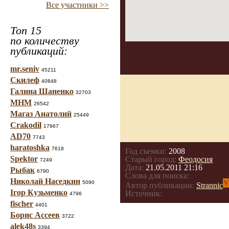
Все участники >>
Топ 15
по количеству
публикаций:
mr.seniv
45211
Скилеф
40848
Галина Шаненко
32703
МНМ
26542
Магаз Анатолий
25449
Crakodil
17967
AD70
7743
haratoshka
7618
Год съемки:
2008
Spektor
Старый город:
Феодосия
7249
Дата:
21.05.2011 21:16
Рыбак
6790
Слова для поиска:
Николай Наседкин
5090
V
Автор публикации:
Strannic
Ігор Кузьменко
Источник:
4796
fischer
4401
Борис Ассеев
3722
alek48s
3394