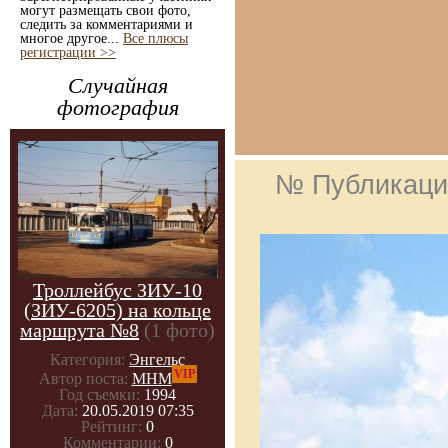
могут размещать свои фото,
следить за комментариями и
многое другое...
Все плюсы
регистрации >>
Случайная
фотография
№ Публикаци
Троллейбус ЗИУ-10
(ЗИУ-6205) на кольце
маршрута №8
(1 фото)
Категория:
Энгельс
VIP
Автор поста:
МНМ
Год съемки:
1994
Дата:
20.05.2019 07:35
Рейтинг:
0
Комментарии:
0