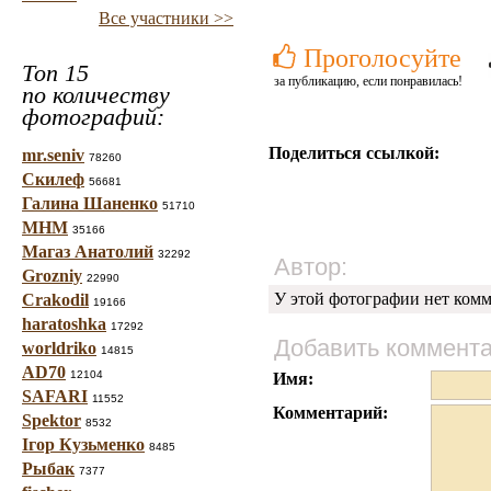
Все участники >>
Проголосуйте
Топ 15
за публикацию, если понравилась!
по количеству
фотографий:
Поделиться ссылкой:
mr.seniv
78260
Скилеф
56681
Галина Шаненко
51710
МНМ
35166
Магаз Анатолий
32292
Автор:
Grozniy
22990
У этой фотографии нет комм
Crakodil
19166
haratoshka
17292
Добавить коммент
worldriko
14815
AD70
12104
Имя:
SAFARI
11552
Комментарий:
Spektor
8532
Ігор Кузьменко
8485
Рыбак
7377