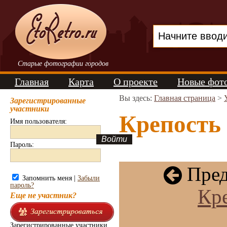
Старые фотографии городов
Главная
Карта
О проекте
Новые фот
Вы здесь:
Главная страница
>
Зарегистрированные
участники
Крепость 
Имя пользователя:
Пароль:
Пред
Запомнить меня |
Забыли
пароль?
Кре
Еще не участник?
Зарегистрированные участники