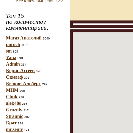
Все ключевые слова >>
Топ 15
по количеству
комментариев:
Магаз Анатолий
2040
poroch
1132
sm
865
Yana
398
Admin
334
Борис Ассеев
320
Скилеф
305
Белков Альберт
299
МНМ
298
Chuk
220
alek48s
216
Grozniy
212
Strannic
202
Брат
198
mr.seniv
174