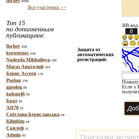
fischer
6098
Все участники >>
Топ 15
BB-код
по дополненным
публикациям:
fischer
459
Защита от
korostenec
436
автоматических
регистраций:
Nadezda Mihhailova
186
Магаз Анатолий
184
Борис Ассеев
178
Рыбак
156
Пожалу
Если у 
ggeolog
88
получит
kuban46
59
Брат
56
AD70
52
Світлана Бериславська
49
Klimbim
48
Скилеф
41
Admin
Подсказки экспер
40