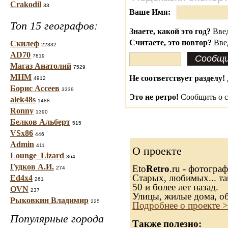
Crakodil
33
Ваше Имя:
Топ 15 географов:
Знаете, какой это год?
Введ
Считаете, это повтор?
Вве
Скилеф
22332
AD70
7819
Магаз Анатолий
7529
МНМ
Не соответствует разделу!
4912
Борис Ассеев
3339
Это не ретро!
Сообщить о с
alek48s
1488
Ronny
1390
Белков Альберт
515
VSx86
446
Admin
411
О проекте
Lounge_Lizard
364
Гудков А.И.
Eto
Retro
.ru - фотогра
274
Старых, любимых... та
Ed4x4
261
50 и более лет назад.
OVN
237
Улицы, жилые дома, о
Рыковкин Владимир
225
Подробнее о проекте 
Популярные города
Также полезно: