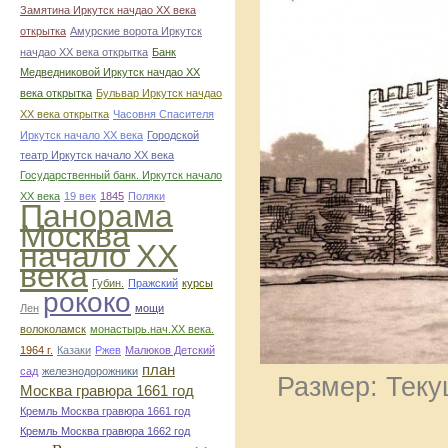
Замятина Иркутск начдао ХХ века
открытка
Амурские ворота Иркутск
начдао ХХ века открытка
Банк
Медведниковой Иркутск начдао ХХ
века открытка
Бульвар Иркутск начдао
ХХ века открытка
Часовня Спасителя
Иркутск начало ХХ века
Городской
театр Иркутск начало ХХ века
Государственный банк. Иркутск начало
ХХ века
19 век
1845
Поляки
Панорама
Москва
начало ХХ
века
Губин.
Пражский
курсы
рококо
Лен
мощи
волоколамск
монастырь.нач.ХХ века.
1964 г.
Казаки
Ржев
Малюков Детский
план
сад
железнодорожники
Размер: Теку
Москва гравюра 1661 год
Кремль Москва гравюра 1661 год
Кремль Москва гравюра 1662 год