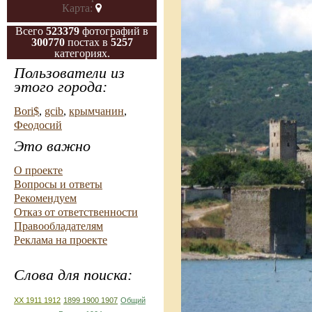
Карта:
Всего
523379
фотографий в
300770
постах в
5257
категориях.
Пользователи из
этого города:
Bori$
,
gcib
,
крымчанин
,
Феодосий
Это важно
О проекте
Вопросы и ответы
Рекомендуем
Отказ от ответственности
Правообладателям
Реклама на проекте
Слова для поиска:
XX 1911 1912
1899 1900 1907
Общий