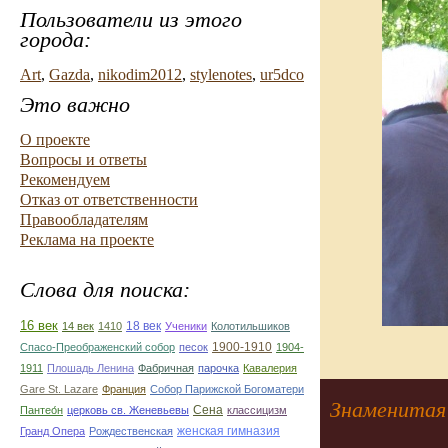
Пользователи из этого
города:
Art
,
Gazda
,
nikodim2012
,
stylenotes
,
ur5dco
Это важно
О проекте
Вопросы и ответы
Рекомендуем
Отказ от ответственности
Правообладателям
Реклама на проекте
Слова для поиска:
16 век
18 век
14 век
1410
Ученики
Колотильшиков
1900-1910
Спасо-Преображенский собор
песок
1904-
1911
Плошадь Ленина
Фабричная
парочка
Кавалерия
Gare St. Lazare
Франция
Собор Парижской Богоматери
Знаменитая 
Сена
Пантео́н
церковь св. Женевьевы
классицизм
женская гимназия
Гранд Опера
Рождественская