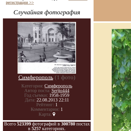
регистрации >>
Случайная фотография
Симферополь
(1 фото)
Категория:
Симферополь
Автор поста:
Serjio444
Год съемки:
1958-1959
Дата:
22.08.2013 22:11
Рейтинг:
1
Комментарии:
1
Карта:
Всего
523399
фотографий в
300780
постах
в
5257
категориях.