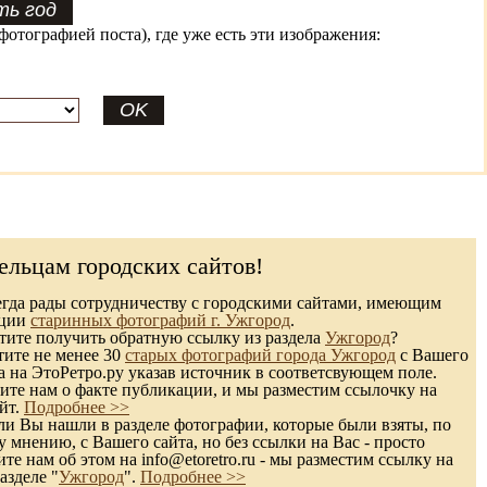
фотографией поста), где уже есть эти изображения:
ельцам городских сайтов!
гда рады сотрудничеству с городскими сайтами, имеющим
кции
старинных фотографий г. Ужгород
.
ите получить обратную ссылку из раздела
Ужгород
?
тите не менее 30
старых фотографий города Ужгород
с Вашего
а на ЭтоРетро.ру указав источник в соответсвующем поле.
те нам о факте публикации, и мы разместим ссылочку на
йт.
Подробнее >>
и Вы нашли в разделе фотографии, которые были взяты, по
 мнению, с Вашего сайта, но без ссылки на Вас - просто
те нам об этом на info@etoretro.ru - мы разместим ссылку на
азделе "
Ужгород
".
Подробнее >>