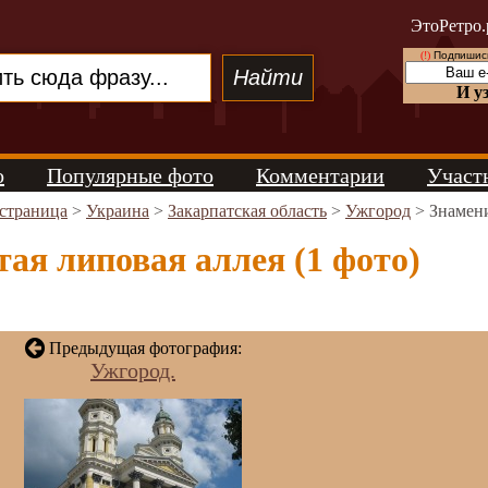
ЭтоРетро.
(!)
Подпишись
И у
о
Популярные фото
Комментарии
Участ
 страница
>
Украина
>
Закарпатская область
>
Ужгород
> Знамени
ая липовая аллея (1 фото)
Предыдущая фотография:
Ужгород.