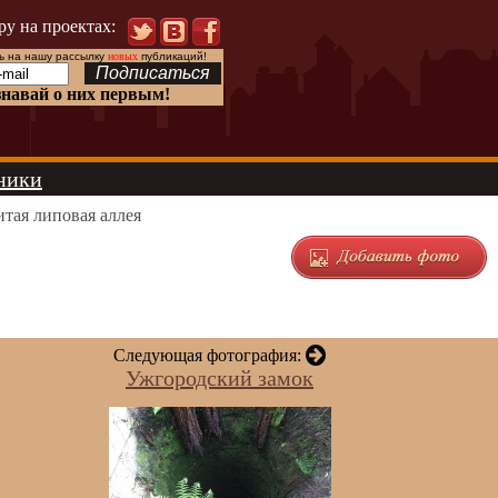
ру на проектах:
 на нашу рассылку
новых
публикаций!
знавай о них первым!
ники
тая липовая аллея
Следующая фотография:
Ужгородский замок