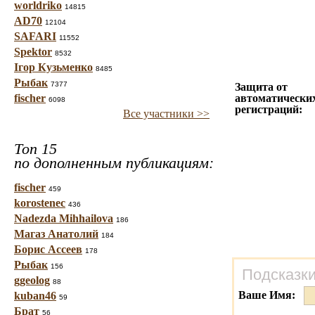
worldriko
14815
AD70
12104
SAFARI
11552
Spektor
8532
Ігор Кузьменко
8485
Рыбак
7377
Защита от
fischer
автоматически
6098
регистраций:
Все участники >>
Топ 15
по дополненным публикациям:
fischer
459
korostenec
436
Nadezda Mihhailova
186
Магаз Анатолий
184
Борис Ассеев
178
Рыбак
156
Подсказки
ggeolog
88
Ваше Имя:
kuban46
59
Брат
56