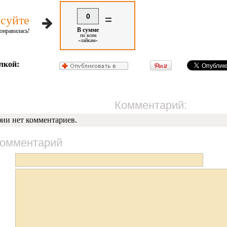
0
=
суйте
В сумме
онравилась!
по всем
«лайкам»
лкой:
Комментарий:
фии нет комментариев.
комментарий