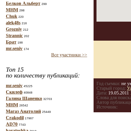
Белков Альберт
299
МНМ
298
Chuk
220
alek48s
216
Grozniy
212
Strannic
202
Брат
198
mr.seniv
174
Все участники >>
Топ 15
по количеству публикаций:
Год съемки:
не у
mr.seniv
45225
Старый город:
У
Скилеф
Дата:
19.05.2011 
40848
Слова для поиска
Галина Шаненко
32703
Автор публикац
МНМ
26542
Источник:
Магаз Анатолий
25449
Crakodil
17967
AD70
7743
haratoshka