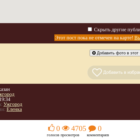
Скрыть другие публ
Этот пост пока не отмечен на карте!
Вы
Добавить фото в этот 
казан
жгород
19:34
:
Ужгород
ии:
Еленка
0
4705
0
голосов
просмотров
комментариев