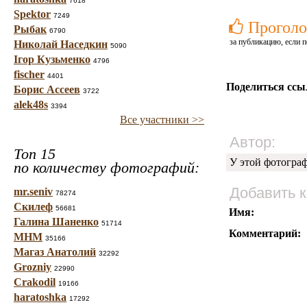
7618
Spektor
7249
Проголо
Рыбак
6790
за публикацию, если п
Николай Наседкин
5090
Ігор Кузьменко
4796
fischer
4401
Поделиться ссы
Борис Ассеев
3722
alek48s
3394
Все участники >>
Автор:
Топ 15
У этой фотогра
по количеству фотографий:
Добавить 
mr.seniv
78274
Скилеф
56681
Имя:
Галина Шаненко
51714
Комментарий:
МНМ
35166
Магаз Анатолий
32292
Grozniy
22990
Crakodil
19166
haratoshka
17292