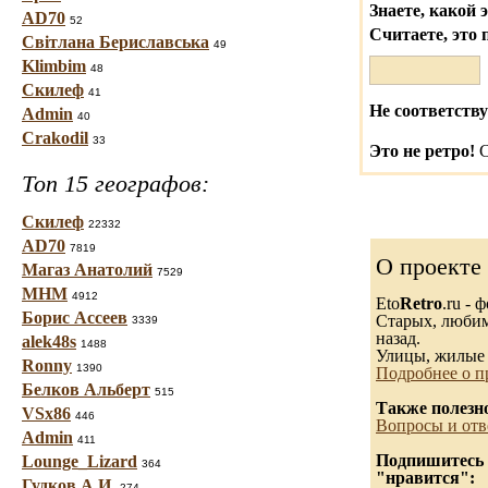
Знаете, какой 
AD70
52
Считаете, это 
Світлана Бериславська
49
Klimbim
48
Скилеф
41
Не соответству
Admin
40
Crakodil
33
Это не ретро!
С
Топ 15 географов:
Скилеф
22332
AD70
7819
О проекте
Магаз Анатолий
7529
МНМ
4912
Eto
Retro
.ru -
Борис Ассеев
Старых, любимы
3339
назад.
alek48s
1488
Улицы, жилые 
Ronny
1390
Подробнее о п
Белков Альберт
515
Также полезн
VSx86
446
Вопросы и отв
Admin
411
Подпишитесь н
Lounge_Lizard
364
"нравится":
Гудков А.И.
274