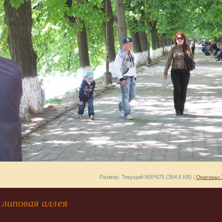
Размер: Текущий 900*675 (354.6 KB) |
Оригинал 
липовая аллея