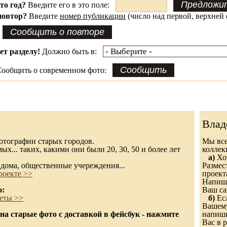
это год?
Введите его в это поле:
повтор?
Введите
номер публикации
(число над первой, верхней 
ет разделу!
Должно быть в:
ообщить о современном фото:
Влад
 фотографии старых городов.
Мы все
х... таких, какими они были 20, 30, 50 и более лет
колле
а)
Хот
дома, общественные учереждения...
Размес
роекте >>
проект
Напиши
о:
Ваш са
еты >>
б)
Есл
Вашему
а старые фото с доставкой в фейсбук - нажмите
напиши
Вас в р