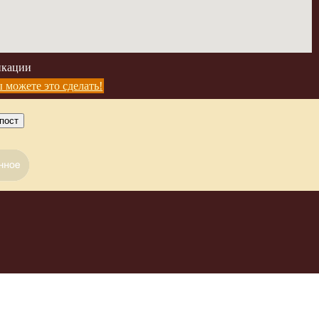
икации
 можете это сделать!
пост