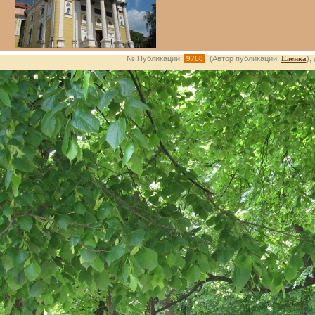
№ Публикации:
9768
(Автор публикации:
Еленка
),