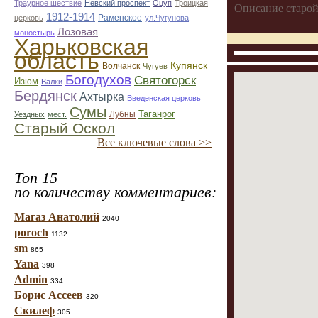
Траурное шествие
Невский проспект
Оцуп
Троицкая
Описание старой
1912-1914
Раменское
церковь
ул.Чугунова
Лозовая
моностырь
Харьковская
область
Купянск
Волчанск
Чугуев
Богодухов
Святогорск
Изюм
Валки
Бердянск
Ахтырка
Введенская церковь
Сумы
Таганрог
Лубны
Уездных
мест.
Старый Оскол
Все ключевые слова >>
Топ 15
по количеству комментариев:
Магаз Анатолий
2040
poroch
1132
sm
865
Yana
398
Admin
334
Борис Ассеев
320
Скилеф
305