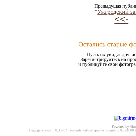
Предыдущая публи
"
Ужгродский з
<<-
Остались старые ф
Пусть их увидят другие
Зарегистрируйтесь на про
и публикуйте свои фотогр
Powered by
4im
Page generated in 0.337671 seconds with 28 queries, spending 0.19100