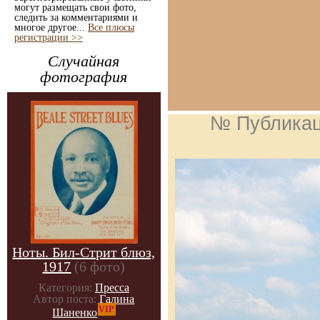
могут размещать свои фото,
следить за комментариями и
многое другое...
Все плюсы
регистрации >>
Случайная
фотография
№ Публика
Ноты. Бил-Стрит блюз,
1917
(6 фото)
Категория:
Пресса
Автор поста:
Галина
VIP
Шаненко