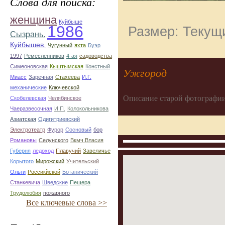
Слова для поиска:
женщина
Куйбыше
1986
Размер: Текущи
Сызрань.
Куйбышев.
Чугунный
яхта
Буэр
1997
Ремесленников
4-ая
садоводства
Симеоновская
Кыштымская
Констный
Ужгород
Миасс
Заречная
Стахеева
И.Г.
механические
Ключевской
Описание старой фотографии
Скобелевская
Челябинское
Чаеразвесочная
И.П.
Колокольникова
Азиатская
Одигитриевский
Электротеатр
Фурор
Сосновый
бор
Романовы
Селунского
Вкмч.Власия
Губерня
ледоход
Плавучий
Завеличье
Корытого
Мирожский
Учительский
Ольги
Россикйской
Ботанический
Станкевича
Шведские
Пещера
Трудолюбия
пожарного
Все ключевые слова >>