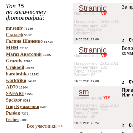
Топ 15
Strannic
За п
по количеству
Пользователь
VIP
фотографий:
На проекте с: 25.02.2011
Комментарии: 202
mr.seniv
78286
Город: Харьков
Возраст: 63
Скилеф
56681
19.05.2011 19:06
Галина Шаненко
51714
МНМ
Strannic
Вопр
35166
комм
Магаз Анатолий
32292
Пользователь
VIP
Grozniy
22990
На проекте с: 25.02.2011
Crakodil
Комментарии: 202
19166
Город: Харьков
haratoshka
17292
Возраст: 63
worldriko
14815
19.05.2011 19:08
AD70
12104
sm
Прив
SAFARI
11552
Или 
Администратор
VIP
Spektor
8532
На проекте с: 22.12.2010
Ігор Кузьменко
8485
Комментарии: 865
Рыбак
Город: Львов
7377
Возраст: 48
fischer
6098
19.05.2011 20:24
Все участники >>