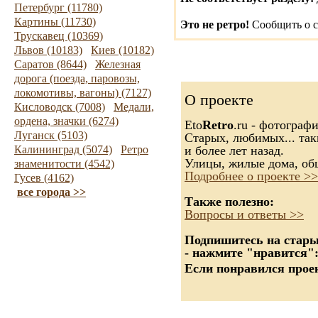
Петербург (11780)
Картины (11730)
Это не ретро!
Сообщить о с
Трускавец (10369)
Львов (10183)
Киев (10182)
Саратов (8644)
Железная
дорога (поезда, паровозы,
локомотивы, вагоны) (7127)
О проекте
Кисловодск (7008)
Медали,
ордена, значки (6274)
Eto
Retro
.ru - фотограф
Луганск (5103)
Старых, любимых... так
Калининград (5074)
Ретро
и более лет назад.
Улицы, жилые дома, об
знаменитости (4542)
Подробнее о проекте >>
Гусев (4162)
все города >>
Также полезно:
Вопросы и ответы >>
Подпишитесь на старые
- нажмите "нравится"
Если понравился проек