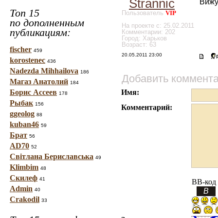
Strannic
Вижу
Топ 15
Пользователь
VIP
по дополненным
На проекте с: 25.02.2011
публикациям:
Комментарии: 202
Город: Харьков
Возраст: 63
fischer
459
20.05.2011 23:00
korostenec
436
Nadezda Mihhailova
186
Добавить коммент
Магаз Анатолий
184
Борис Ассеев
Имя:
178
Рыбак
156
Комментарий:
ggeolog
88
kuban46
59
Брат
56
AD70
52
Світлана Бериславська
49
Klimbim
48
Скилеф
41
BB-код
Admin
40
Crakodil
33