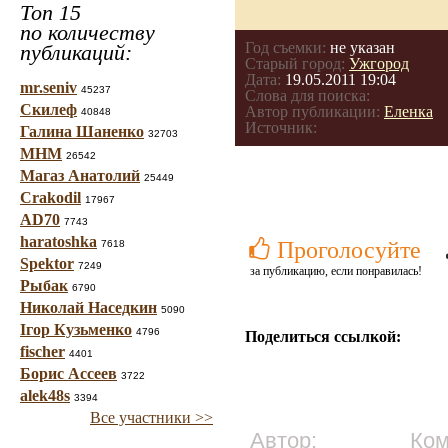
Топ 15
по количеству
Год съемки:
не указан
публикаций:
Старый город:
Ужгород
Дата:
19.05.2011 19:04
mr.seniv
45237
Слова для поиска:
Скилеф
Автор публикации:
Еленка
40848
Источник:
Галина Шаненко
32703
МНМ
26542
Магаз Анатолий
25449
Crakodil
17967
AD70
7743
haratoshka
Проголосуйте
7618
Spektor
7249
за публикацию, если понравилась!
Рыбак
6790
Николай Наседкин
5090
Ігор Кузьменко
4796
Поделиться ссылкой:
fischer
4401
Борис Ассеев
3722
alek48s
3394
Все участники >>
Автор:
Ком