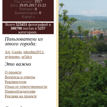
Год съемки:
1917
Дата:
29.05.2017 21:22
Рейтинг:
0
Комментарии:
0
Карта:
-
Всего
523451
фотографий в
300790
постах в
5257
категориях.
Пользователи из
этого города:
Art
,
Gazda
,
nikodim2012
,
stylenotes
,
ur5dco
Это важно
О проекте
Вопросы и ответы
Рекомендуем
Отказ от ответственности
Правообладателям
Реклама на проекте