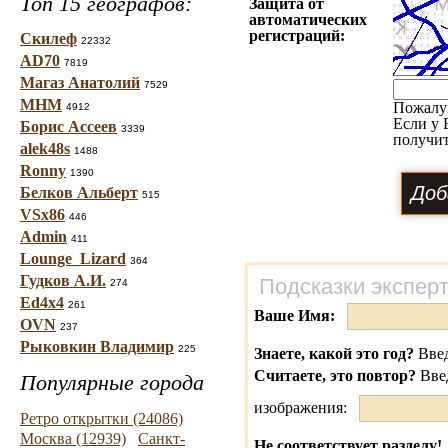
Топ 15 географов:
Защита от
автоматических
регистраций:
Скилеф
22332
AD70
7819
Магаз Анатолий
7529
МНМ
Пожалу
4912
Если у 
Борис Ассеев
3339
получит
alek48s
1488
Ronny
1390
Белков Альберт
515
VSx86
446
Admin
411
Lounge_Lizard
364
Гудков А.И.
Подсказки экспер
274
Ed4x4
261
Ваше Имя:
OVN
237
Рыковкин Владимир
225
Знаете, какой это год?
Введ
Считаете, это повтор?
Вве
Популярные города
изображения:
Ретро открытки (24086)
Москва (12939)
Санкт-
Не соответствует разделу!