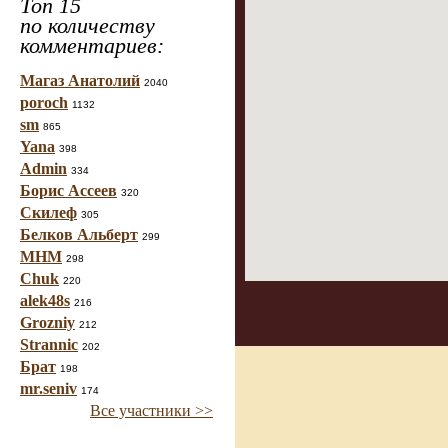
Топ 15
по количеству
комментариев:
Магаз Анатолий
2040
poroch
1132
sm
865
Yana
398
Admin
334
Борис Ассеев
320
Скилеф
305
Белков Альберт
299
МНМ
298
Chuk
220
alek48s
216
Grozniy
212
Strannic
202
Брат
198
mr.seniv
174
Все участники >>