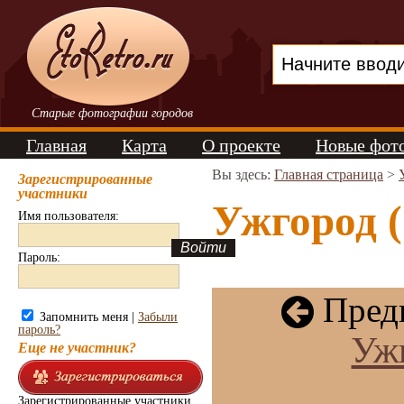
Старые фотографии городов
Главная
Карта
О проекте
Новые фот
Вы здесь:
Главная страница
>
Зарегистрированные
участники
Ужгород (
Имя пользователя:
Пароль:
Пред
Запомнить меня |
Забыли
пароль?
Уж
Еще не участник?
Зарегистрированные участники