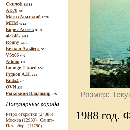
Скилеф
22332
AD70
7819
Магаз Анатолий
7529
МНМ
4912
Борис Ассеев
3339
alek48s
1488
Ronny
1390
Белков Альберт
515
VSx86
446
Admin
411
Lounge_Lizard
364
Гудков А.И.
274
Ed4x4
261
OVN
237
Размер: Теку
Рыковкин Владимир
225
Популярные города
1988 год. 
Ретро открытки (24086)
Москва (12939)
Санкт-
Петербург (11780)