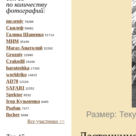
по количеству
фотографий:
mr.seniv
78286
Скилеф
56681
Галина Шаненко
51714
МНМ
35166
Магаз Анатолий
32292
Grozniy
22990
Crakodil
19166
haratoshka
17292
worldriko
14815
AD70
12104
SAFARI
11552
Spektor
8532
Ігор Кузьменко
8485
Рыбак
7377
Размер: Теку
fischer
6098
Все участники >>