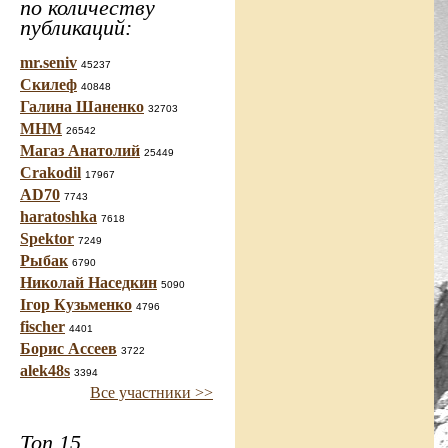
по количеству
публикаций:
mr.seniv
45237
Скилеф
40848
Галина Шаненко
32703
МНМ
26542
Магаз Анатолий
25449
Crakodil
17967
AD70
7743
haratoshka
7618
Spektor
7249
Рыбак
6790
Николай Наседкин
5090
Ігор Кузьменко
4796
fischer
4401
Борис Ассеев
3722
alek48s
3394
Все участники >>
Топ 15