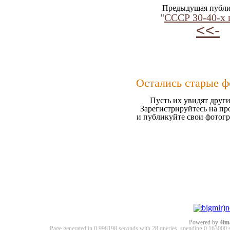
Предыдущая публи
"
СССР 30-40-х 
<<-
Остались старые ф
Пусть их увидят други
Зарегистрируйтесь на пр
и публикуйте свои фотог
Powered by
4im
Page generated in 0.998198 seconds with 28 queries, spending 0.16300