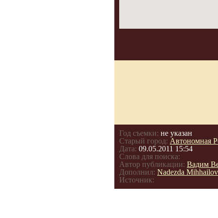
Год съемки:
не указан
Старый город:
Автономная Р
Дата:
09.05.2011 15:54
Слова для поиска:
Автор публикации:
Вадим В
Дополнил:
Nadezda Mihhailov
Источник: