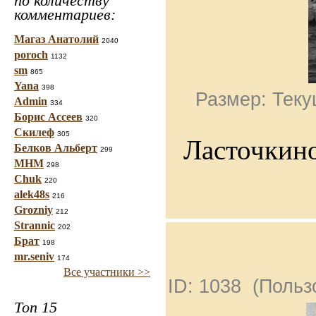
по количеству
комментариев:
Магаз Анатолий
2040
poroch
1132
sm
865
Yana
398
Размер: Теку
Admin
334
Борис Ассеев
320
Скилеф
305
Ласточкино
Белков Альберт
299
МНМ
298
Chuk
220
alek48s
216
Grozniy
212
Strannic
202
Брат
198
mr.seniv
174
Все участники >>
ID: 1038 (Поль
Топ 15