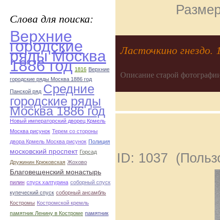
Размер
Слова для поиска:
Верхние
городские
Ласточкино гнездо. 1
ряды Москва
1886 год
1816
Верхние
Описание старой фотографии
городские ряды Москва 1886 год
Средние
Панской ряд
городские ряды
Москва 1886 год
Новый императорский дворец Крмель
Москва рисунок
Терем со стороны
двора Крмель Москва рисунок
Полиция
московский проспект
Горсад
ID: 1037 (Поль
Дружинин Крюковская
Жохово
Благовещенский монастырь
пилин
спуск халтурина
соборный спуск
купеческий спуск
соборный ансамбль
Костромы
Костромской кремль
памятник Ленину в Костроме
памятник