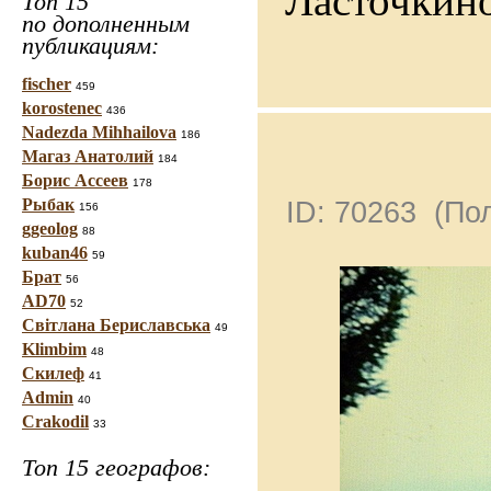
Ласточкино
Топ 15
по дополненным
публикациям:
fischer
459
korostenec
436
Nadezda Mihhailova
186
Магаз Анатолий
184
Борис Ассеев
178
Рыбак
ID: 70263 (П
156
ggeolog
88
kuban46
59
Брат
56
AD70
52
Світлана Бериславська
49
Klimbim
48
Скилеф
41
Admin
40
Crakodil
33
Топ 15 географов: