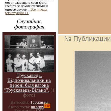
могут размещать свои фото,
следить за комментариями и
многое другое...
Все плюсы
регистрации >>
Случайная
фотография
№ Публикации
Трускавець.
Відпочивальники на
пероні біля вагона
"Трускавець-Вільно".
(1
фото)
Категория:
Трускавец
VIP
Автор поста:
mr.seniv
Год съемки:
1938