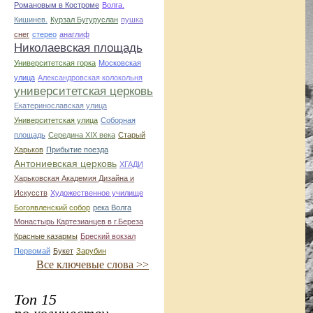
Романовым в Костроме
Волга.
Кишинев.
Курзал Бугуруслан
пушка
снег
стерео
анаглиф
Николаевская площадь
Университетская горка
Московская
улица
Александровская колокольня
университетская церковь
Екатеринославская улица
Университетская улица
Соборная
площадь
Середина XIX века
Старый
Харьков
Прибытие поезда
Антониевская церковь
ХГАДИ
Харьковская Академия Дизайна и
Искусств
Художественное училище
Богоявленский собор
река Волга
Монастырь Картезианцев в г.Береза
Красные казармы
Бреский вокзал
Первомай
Букет
Зарубин
Все ключевые слова >>
Топ 15