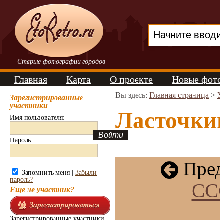
Старые фотографии городов
Главная
Карта
О проекте
Новые фот
Вы здесь:
Главная страница
>
Зарегистрированные
участники
Ласточкин
Имя пользователя:
Пароль:
Пред
Запомнить меня |
Забыли
пароль?
СС
Еще не участник?
Зарегистрированные участники