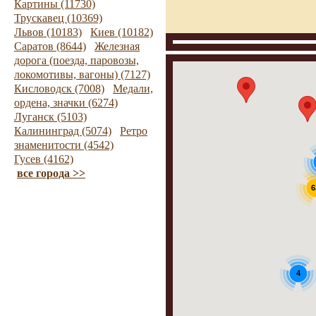
Картины (11730)
Трускавец (10369)
Львов (10183)
Киев (10182)
Саратов (8644)
Железная
дорога (поезда, паровозы,
локомотивы, вагоны) (7127)
Кисловодск (7008)
Медали,
ордена, значки (6274)
Луганск (5103)
Калининград (5074)
Ретро
знаменитости (4542)
Гусев (4162)
все города >>
6
4