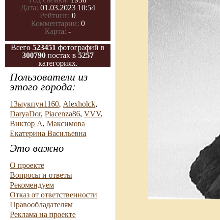
Дата:
01.03.2023 10:54
Рейтинг:
0
Комментарии:
0
Карта:
-
Всего
523451
фотографий в
300790
постах в
5257
категориях.
Пользователи из
этого города:
13ыукпун1160
,
Alexholck
,
DaryaDor
,
Piacenza86
,
VVV
,
Виктор А
,
Максимова
Екатерина Васильевна
Это важно
О проекте
Вопросы и ответы
Рекомендуем
Отказ от ответственности
Правообладателям
Реклама на проекте