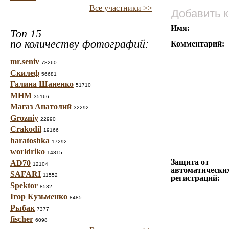
Все участники >>
Добавить 
Имя:
Топ 15
по количеству фотографий:
Комментарий:
mr.seniv
78260
Скилеф
56681
Галина Шаненко
51710
МНМ
35166
Магаз Анатолий
32292
Grozniy
22990
Crakodil
19166
haratoshka
17292
worldriko
14815
Защита от
AD70
12104
автоматически
SAFARI
11552
регистраций:
Spektor
8532
Ігор Кузьменко
8485
Рыбак
7377
fischer
6098