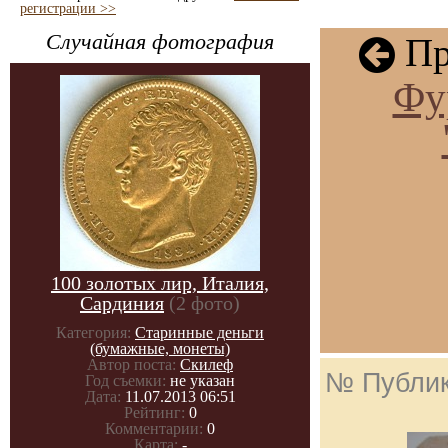
регистрации >>
Случайная фотография
Пр
Фу
100 золотых лир, Италия,
Сардиния
(2 фото)
Категория:
Старинные деньги
(бумажные, монеты)
Автор поста:
Скилеф
№ Публи
Год съемки:
не указан
Дата:
11.07.2013 06:51
Рейтинг:
0
Комментарии:
0
Карта:
-