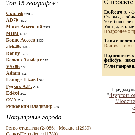
О проекте
Топ 15 географов:
Eto
Retro
.ru -
Скилеф
22332
Старых, любимы
AD70
7819
50 и более лет 
Улицы, жилые 
Магаз Анатолий
7529
Подробнее о п
МНМ
4912
Борис Ассеев
Также полезн
3339
Вопросы и отв
alek48s
1488
Ronny
1390
Подпишитесь 
Белков Альберт
фейсбук - на
515
Если понравил
VSx86
446
Admin
411
Lounge_Lizard
364
Гудков А.И.
274
Предыдуща
Ed4x4
"
Фургон-о
261
OVN
"Лесснер
237
Рыковкин Владимир
225
Популярные города
Ретро открытки (24086)
Москва (12939)
Санкт-Петербург (11780)