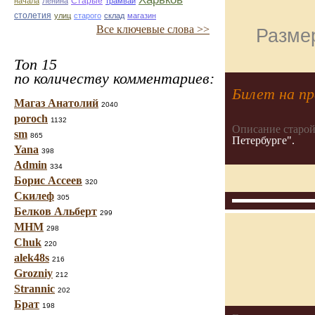
Старые
начала
Ленина
трамвай
столетия
улиц
старого
склад
магазин
Все ключевые слова >>
Размер
Топ 15
по количеству комментариев:
Билет на пр
Магаз Анатолий
2040
poroch
1132
Описание старой
sm
865
Петербурге".
Yana
398
Admin
334
Борис Ассеев
320
Скилеф
305
Белков Альберт
299
МНМ
298
Chuk
220
alek48s
216
Grozniy
212
Strannic
202
Брат
198