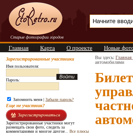
Старые фотографии городов
Главная
Карта
О проекте
Новые фот
Вы здесь:
Главная
Зарегистрированные участники
автомобилями
Имя пользователя:
Билет
Пароль:
управ
Запомнить меня |
Забыли пароль?
частн
Еще не участник?
автом
Зарегистрированные участники могут
размещать свои фото, следить за
комментариями и многое другое...
Все плюсы