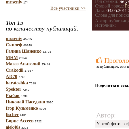
Год съемки:
не у
mr.seniv
174
Старый город:
Р
Все участники >>
Дата:
03.05.2011 
Слова для поиска
Автор публикац
Топ 15
Источник:
по количеству публикаций:
mr.seniv
45225
Скилеф
40848
Галина Шаненко
32703
МНМ
26542
Проголо
Магаз Анатолий
25449
за публикацию, если п
Crakodil
17967
AD70
7743
haratoshka
7618
Поделиться ссы
Spektor
7249
Рыбак
6790
Николай Наседкин
5090
Ігор Кузьменко
4796
Автор:
fischer
4401
Борис Ассеев
3722
У этой фотогра
alek48s
3394