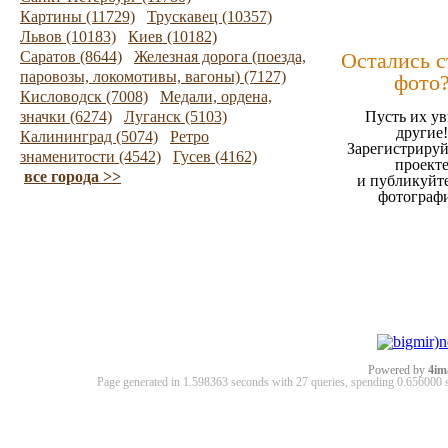
Картины (11729)
Трускавец (10357)
Львов (10183)
Киев (10182)
Саратов (8644)
Железная дорога (поезда,
Остались 
паровозы, локомотивы, вагоны) (7127)
фото
Кисловодск (7008)
Медали, ордена,
значки (6274)
Луганск (5103)
Пусть их ув
другие!
Калининград (5074)
Ретро
Зарегистрируй
знаменитости (4542)
Гусев (4162)
проект
все города >>
и публикуйт
фотограф
Powered by
4im
Page generated in 1.598363 seconds with 27 queries, spending 0.65600