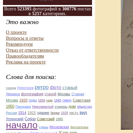
Всего
523395
фотографий в
300776
постах
в
5257
категориях.
Это важно
О проекте
Вопросы и ответы
Рекомендуем
Отказ от ответственности
Правообладателям
Реклама на проекте
Слова для поиска:
ретро
фото
старый
Николаев
города
фотография
Украина
Старая
старой
Москвы
Москва
1920
годы
сквер
1934
году
1940
Советская
1950
дом
Панорама
Николаевской
стороны
общества
вид
1914
1915
здание
Россия
биржи
1928
часть
Собор
Успенский
Советский
1885
начало
улицы
Московская
фотоателье
Харьков