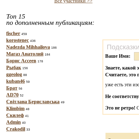
Все участники >>
Топ 15
по дополненным публикациям:
fischer
459
korostenec
436
Подсказки
Nadezda Mihhailova
186
Магаз Анатолий
184
Ваше Имя:
Борис Ассеев
178
Рыбак
Знаете, какой 
156
ggeolog
Считаете, это 
88
kuban46
59
уже есть эти и
Брат
56
AD70
52
Не соответству
Світлана Бериславська
49
Это не ретро!
С
Klimbim
48
Скилеф
41
Admin
40
Crakodil
33