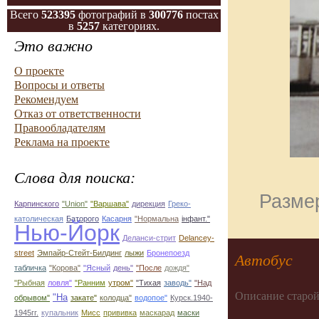
Всего
523395
фотографий в
300776
постах
в
5257
категориях.
Это важно
О проекте
Вопросы и ответы
Рекомендуем
Отказ от ответственности
Правообладателям
Реклама на проекте
Слова для поиска:
Размер
Карпинского
"Union"
"Варшава"
дирекция
Греко-
католическая
Баторого
Касарня
"Нормальна
інфант."
Нью-Йорк
Деланси-стрит
Delancey-
street
Эмпайр-Стейт-Билдинг
лыжи
Бронепоезд
Автобус
табличка
"Корова"
"Ясный
день"
"После
дождя"
"Рыбная
ловля"
"Ранним
утром"
"Тихая
заводь"
"Над
Описание старой
"На
обрывом"
закате"
колодца"
водопое"
Курск.1940-
1945гг.
купальник
Мисс
прививка
маскарад
маски