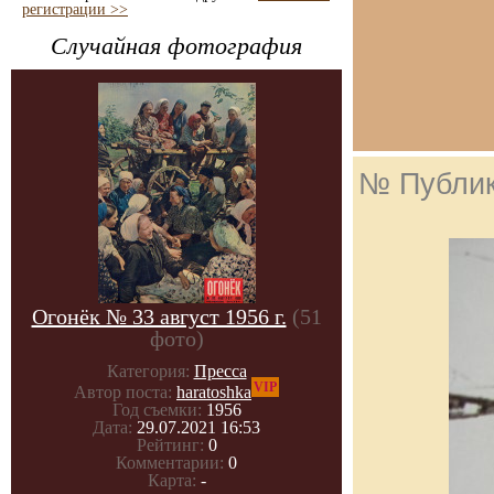
регистрации >>
Случайная фотография
№ Публи
Огонёк № 33 август 1956 г.
(51
фото)
Категория:
Пресса
VIP
Автор поста:
haratoshka
Год съемки:
1956
Дата:
29.07.2021 16:53
Рейтинг:
0
Комментарии:
0
Карта:
-