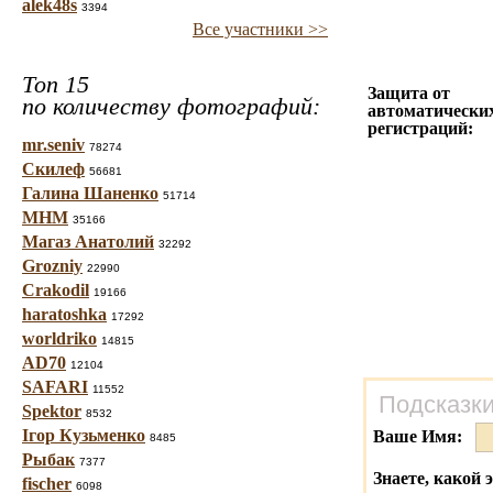
alek48s
3394
Все участники >>
Топ 15
Защита от
по количеству фотографий:
автоматически
регистраций:
mr.seniv
78274
Скилеф
56681
Галина Шаненко
51714
МНМ
35166
Магаз Анатолий
32292
Grozniy
22990
Crakodil
19166
haratoshka
17292
worldriko
14815
AD70
12104
SAFARI
11552
Подсказки
Spektor
8532
Ігор Кузьменко
Ваше Имя:
8485
Рыбак
7377
Знаете, какой 
fischer
6098