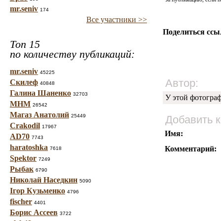
mr.seniv
174
Все участники >>
Поделиться ссы
Топ 15
по количеству публикаций:
mr.seniv
45225
Автор:
Скилеф
40848
Галина Шаненко
32703
У этой фотогра
МНМ
26542
Магаз Анатолий
25449
Добавить 
Crakodil
17967
Имя:
AD70
7743
haratoshka
Комментарий:
7618
Spektor
7249
Рыбак
6790
Николай Наседкин
5090
Ігор Кузьменко
4796
fischer
4401
Борис Ассеев
3722