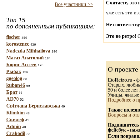
Считаете, это 
Все участники >>
уже есть эти и
Топ 15
Не соответству
по дополненным публикациям:
Это не ретро!
С
fischer
459
korostenec
436
Nadezda Mihhailova
186
Магаз Анатолий
184
Борис Ассеев
178
О проекте
Рыбак
156
ggeolog
88
Eto
Retro
.ru -
Старых, любимы
kuban46
59
50 и более лет 
Брат
56
Улицы, жилые 
AD70
Подробнее о п
52
Світлана Бериславська
49
Также полезн
Klimbim
48
Вопросы и отв
Скилеф
41
Подпишитесь 
Admin
40
фейсбук - на
Crakodil
33
Если понравил