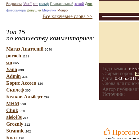
Водолазы
"Surf"
кот
гольф
Плавательный
жокей
Диск
фотокамера
Девушка
Мерилин
Монро
Все ключевые слова >>
Топ 15
по количеству комментариев:
Магаз Анатолий
2040
poroch
1132
sm
865
Год съемки:
не у
Yana
398
Старый город:
Р
Admin
334
Дата:
03.05.2011 
Борис Ассеев
Слова для поиска
320
Автор публикац
Скилеф
305
Источник:
Белков Альберт
299
МНМ
298
Chuk
220
alek48s
216
Grozniy
212
Strannic
Проголо
202
Брат
198
за публикацию, если п