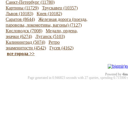
Санкт-Петербург (11780)
Картины (11729)
Трускавец (10357)
Львов (10183)
Киев (10182)
Саратов (8644)
Железная дорога (поезда,
паровозы, локомотивы, вагоны) (7127)
Кисловодск (7008)
Медали, ордена,
значки (6274)
Луганск (5103)
Калининград (5074)
Ретро
знаменитости (4542)
Гусев (4162)
все города >>
Powered by
4im
Page generated in 0.946823 seconds with 27 queries, spending 0.71100