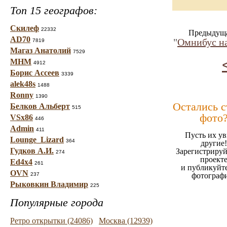
Топ 15 географов:
Скилеф
22332
Предыдуща
AD70
"
Омнибус на
7819
Магаз Анатолий
7529
МНМ
4912
Борис Ассеев
3339
alek48s
1488
Ronny
1390
Остались 
Белков Альберт
515
фото
VSx86
446
Admin
411
Пусть их ув
Lounge_Lizard
364
другие!
Гудков А.И.
Зарегистрируй
274
проект
Ed4x4
261
и публикуйт
OVN
237
фотограф
Рыковкин Владимир
225
Популярные города
Ретро открытки (24086)
Москва (12939)