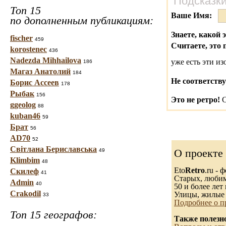
Подсказки
Топ 15
Ваше Имя:
по дополненным публикациям:
Знаете, какой 
fischer
459
Считаете, это 
korostenec
436
Nadezda Mihhailova
уже есть эти и
186
Магаз Анатолий
184
Не соответству
Борис Ассеев
178
Рыбак
156
Это не ретро!
С
ggeolog
88
kuban46
59
Брат
56
AD70
52
Світлана Бериславська
О проекте
49
Klimbim
48
Eto
Retro
.ru -
Скилеф
41
Старых, любимы
Admin
40
50 и более лет 
Crakodil
Улицы, жилые 
33
Подробнее о п
Топ 15 географов:
Также полезн