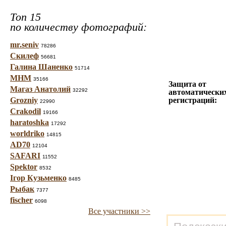
Топ 15
по количеству фотографий:
mr.seniv
78286
Скилеф
56681
Галина Шаненко
51714
МНМ
35166
Защита от
Магаз Анатолий
32292
автоматически
Grozniy
регистраций:
22990
Crakodil
19166
haratoshka
17292
worldriko
14815
AD70
12104
SAFARI
11552
Spektor
8532
Ігор Кузьменко
8485
Рыбак
7377
fischer
6098
Все участники >>