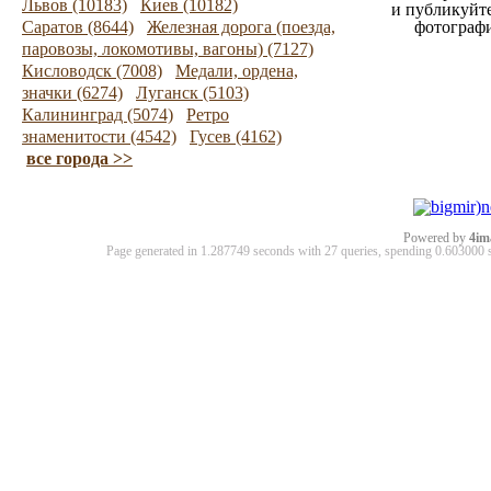
Львов (10183)
Киев (10182)
и публикуйт
Саратов (8644)
Железная дорога (поезда,
фотограф
паровозы, локомотивы, вагоны) (7127)
Кисловодск (7008)
Медали, ордена,
значки (6274)
Луганск (5103)
Калининград (5074)
Ретро
знаменитости (4542)
Гусев (4162)
все города >>
Powered by
4im
Page generated in 1.287749 seconds with 27 queries, spending 0.60300