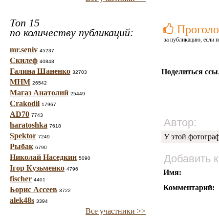
Топ 15
Проголо
по количеству публикаций:
за публикацию, если п
mr.seniv
45237
Скилеф
40848
Галина Шаненко
Поделиться ссы
32703
МНМ
26542
Магаз Анатолий
25449
Crakodil
17967
AD70
7743
Автор:
haratoshka
7618
Spektor
У этой фотогра
7249
Рыбак
6790
Добавить 
Николай Наседкин
5090
Ігор Кузьменко
4796
Имя:
fischer
4401
Комментарий:
Борис Ассеев
3722
alek48s
3394
Все участники >>