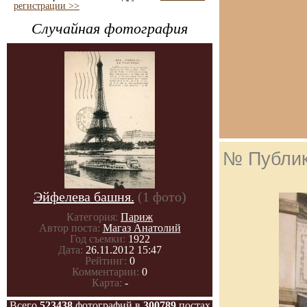
регистрации >>
Случайная фотография
№ Публи
Эйфелева башня.
(1 фото)
Категория:
Париж
Автор поста:
Магаз Анатолий
Год съемки:
1922
Дата:
26.11.2012 15:47
Рейтинг:
0
Комментарии:
0
Карта:
-
Всего
523438
фотографий в
300789
постах