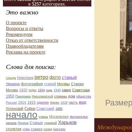
в
5257
категориях.
Это важно
О проекте
Вопросы и ответы
Рекомендуем
Отказ от ответственности
Правообладателям
Реклама на проекте
Слова для поиска:
ретро
фото
старый
Николаев
города
фотография
Украина
Старая
старой
Москвы
Москва
1920
годы
сквер
1934
году
1940
Советская
1950
дом
Панорама
Николаевской
стороны
общества
Размер
вид
1914
1915
здание
Россия
биржи
1928
часть
Собор
Успенский
Советский
1885
начало
улицы
Московская
фотоателье
Харьков
Старые
начала
Ленина
трамвай
Международ
столетия
улиц
старого
склад
магазин