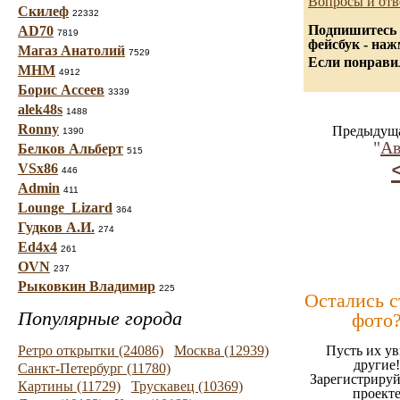
Вопросы и отв
Скилеф
22332
Подпишитесь 
AD70
7819
фейсбук - на
Магаз Анатолий
7529
Если понравил
МНМ
4912
Борис Ассеев
3339
alek48s
1488
Ronny
Предыдуща
1390
"
Ав
Белков Альберт
515
VSx86
446
Admin
411
Lounge_Lizard
364
Гудков А.И.
274
Ed4x4
261
OVN
237
Рыковкин Владимир
225
Остались 
Популярные города
фото
Ретро открытки (24086)
Москва (12939)
Пусть их ув
другие!
Санкт-Петербург (11780)
Зарегистрируй
Картины (11729)
Трускавец (10369)
проект