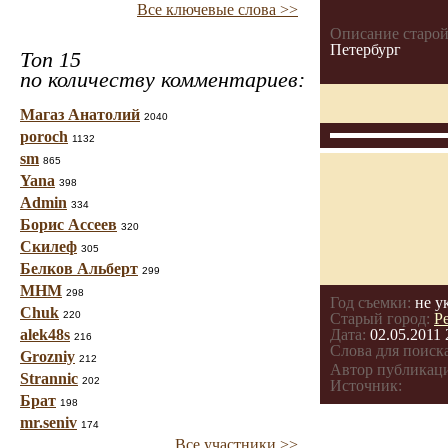
Все ключевые слова >>
Описание старой
Петербург
Топ 15
по количеству комментариев:
Магаз Анатолий
2040
poroch
1132
sm
865
Yana
398
Admin
334
Борис Ассеев
320
Скилеф
305
Белков Альберт
299
МНМ
298
Год съемки:
не у
Chuk
220
Старый город:
Р
alek48s
Дата:
02.05.2011 
216
Слова для поиска
Grozniy
212
Автор публикац
Strannic
202
Источник:
Брат
198
mr.seniv
174
Все участники >>