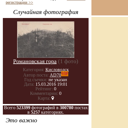
регистрации >>
Случайная фотография
Романовская гора
(1 фото)
Категория:
Кисловодск
VIP
Автор поста:
AD70
Год съемки:
не указан
Дата:
15.03.2016 19:01
Рейтинг:
0
Комментарии:
0
Карта:
Всего
523399
фотографий в
300780
постах
в
5257
категориях.
Это важно