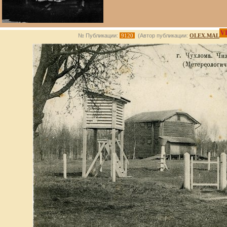
V
№ Публикации:
9120
(Автор публикации:
OLEX.MAL