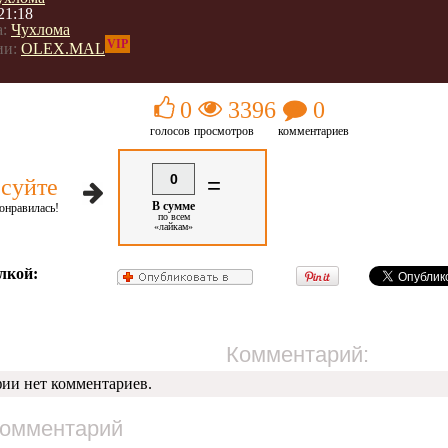
21:18
:
Чухлома
VIP
ии:
OLEX.MAL
0
3396
0
голосов
просмотров
комментариев
0
=
суйте
В сумме
онравилась!
по всем
«лайкам»
лкой:
Комментарий:
фии нет комментариев.
комментарий