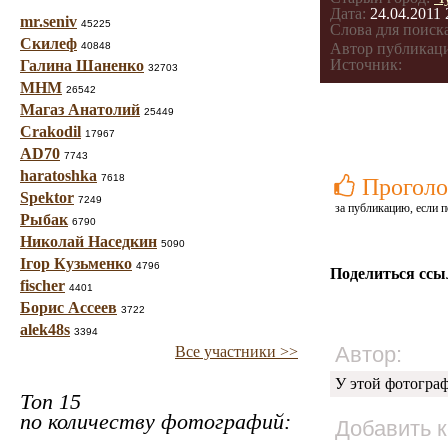
Дата:
24.04.2011 
mr.seniv
45225
Слова для поиска
Скилеф
40848
Автор публикац
Источник:
Галина Шаненко
32703
МНМ
26542
Магаз Анатолий
25449
Crakodil
17967
AD70
7743
haratoshka
7618
Проголо
Spektor
7249
за публикацию, если п
Рыбак
6790
Николай Наседкин
5090
Ігор Кузьменко
4796
Поделиться ссы
fischer
4401
Борис Ассеев
3722
alek48s
3394
Автор:
Все участники >>
У этой фотогра
Топ 15
по количеству фотографий:
Добавить 