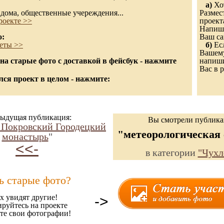
а)
Хот
дома, общественные учереждения...
Размес
роекте >>
проект
Напиши
о:
Ваш са
еты >>
б)
Есл
Вашему
а старые фото с доставкой в фейсбук - нажмите
напиши
Вас в р
ся проект в целом - нажмите:
ыдущая публикация:
Вы смотрели публик
 Покровский Городецкий
"метеорологическая
монастырь
"
<<-
в категории
"Чухл
ь старые фото?
х увидят другие!
->
ируйтесь на проекте
те свои фотографии!