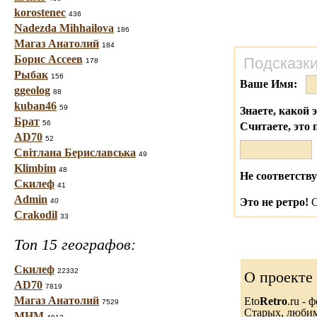
korostenec
436
Nadezda Mihhailova
186
Магаз Анатолий
184
Борис Ассеев
Подсказки
178
Рыбак
156
Ваше Имя:
ggeolog
88
kuban46
59
Знаете, какой 
Брат
56
Считаете, это 
AD70
52
Світлана Бериславська
49
Klimbim
48
Не соответству
Скилеф
41
Admin
Это не ретро!
С
40
Crakodil
33
Топ 15 географов:
Скилеф
22332
О проекте
AD70
7819
Магаз Анатолий
Eto
Retro
.ru -
7529
Старых, любимы
МНМ