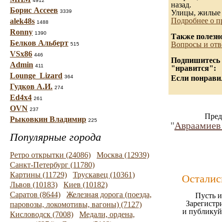
4912
назад.
Борис Ассеев
3339
Улицы, жилые 
Подробнее о п
alek48s
1488
Ronny
1390
Также полезн
Белков Альберт
Вопросы и отв
515
VSx86
446
Подпишитесь н
Admin
411
"нравится":
Lounge_Lizard
364
Если понравил
Гудков А.И.
274
Ed4x4
261
OVN
237
Пред
Рыковкин Владимир
225
"
Авраамиев
Популярные города
Ретро открытки (24086)
Москва (12939)
Санкт-Петербург (11780)
Картины (11729)
Трускавец (10361)
Осталис
Львов (10183)
Киев (10182)
Саратов (8644)
Железная дорога (поезда,
Пусть и
Зарегистр
паровозы, локомотивы, вагоны) (7127)
и публикуй
Кисловодск (7008)
Медали, ордена,