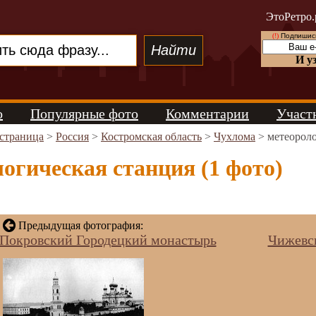
ЭтоРетро.
(!)
Подпишись
И у
о
Популярные фото
Комментарии
Участ
 страница
>
Россия
>
Костромская область
>
Чухлома
> метеороло
огическая станция (1 фото)
Предыдущая фотография:
Покровский Городецкий монастырь
Чижевск