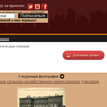
ру на проектах:
 на нашу рассылку
новых
публикаций!
знавай о них первым!
ники
гическая станция
Следующая фотография:
ое сельско-хозяйственно-ремесленное училище