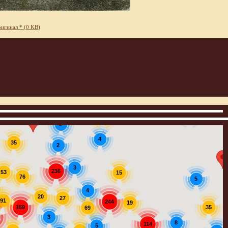
игинал * (0 KB)
3
12
2
4
35
2
3
236
53
15
76
5
4
20
27
91
244
19
159
35
69
3
8
114
5