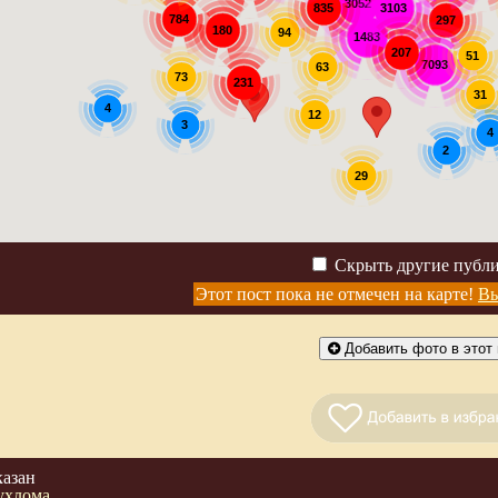
3052
3103
835
784
297
180
94
1483
207
51
7093
63
73
231
31
4
12
3
4
2
29
Скрыть другие публ
Этот пост пока не отмечен на карте!
Вы
Добавить фото в этот 
казан
ухлома