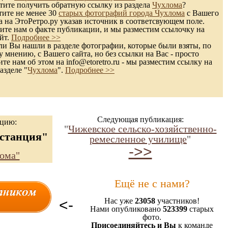
ите получить обратную ссылку из раздела
Чухлома
?
тите не менее 30
старых фотографий города Чухлома
с Вашего
а на ЭтоРетро.ру указав источник в соответсвующем поле.
те нам о факте публикации, и мы разместим ссылочку на
йт.
Подробнее >>
и Вы нашли в разделе фотографии, которые были взяты, по
 мнению, с Вашего сайта, но без ссылки на Вас - просто
те нам об этом на info@etoretro.ru - мы разместим ссылку на
азделе "
Чухлома
".
Подробнее >>
Следующая публикация:
ацию:
"
Чижевское сельско-хозяйственно-
 станция"
ремесленное училище
"
->>
ома"
Ещё не с нами?
<-
Нас уже
23058
участников!
Нами опубликовано
523399
старых
фото.
Присоединяйтесь и Вы
к команде