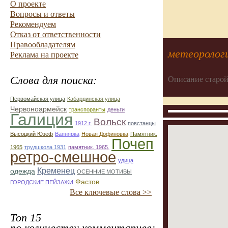
О проекте
Вопросы и ответы
Рекомендуем
Отказ от ответственности
Правообладателям
метеоролог
Реклама на проекте
Слова для поиска:
Описание старой
Первомайская улица
Кабардинская улица
Червоноармейск
транспоранты
деньги
Галиция
Вольск
1912 г.
повстанцы
Высоцкий Юзеф
Вапнярка
Новая Дофиновка
Памятник.
Почеп
1965
трудшкола 1931
памятник. 1965.
ретро-смешное
удица
Кременец
одежда
ОСЕННИЕ МОТИВЫ
Фастов
ГОРОДСКИЕ ПЕЙЗАЖИ
Все ключевые слова >>
Топ 15
по количеству комментариев: