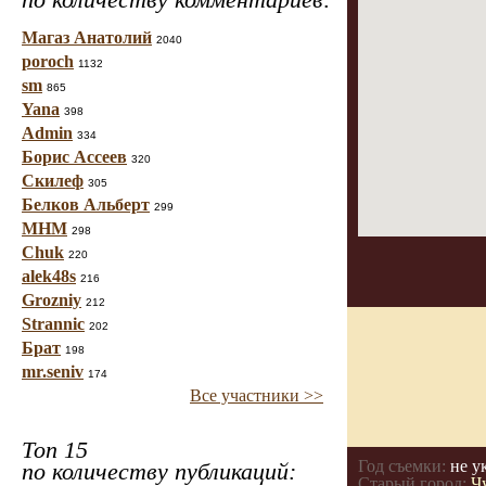
Магаз Анатолий
2040
poroch
1132
sm
865
Yana
398
Admin
334
Борис Ассеев
320
Скилеф
305
Белков Альберт
299
МНМ
298
Chuk
220
alek48s
216
Grozniy
212
Strannic
202
Брат
198
mr.seniv
174
Все участники >>
Топ 15
Год съемки:
не у
по количеству публикаций:
Старый город:
Ч