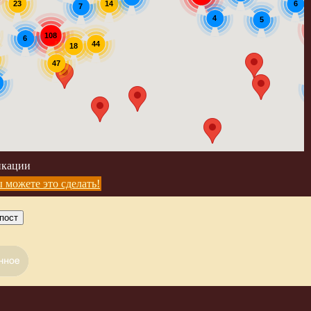
14
23
6
7
4
5
108
6
44
18
47
икации
 можете это сделать!
пост