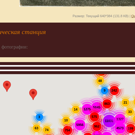
Размер: Текущий 640*384 (131.8 KB) |
Ор
ическая станция
 фотографии:
907
48
242
9
21
863
5645
1275
14
33
575
3
1327
10
11031
5956
962
63
4573
199
74
754