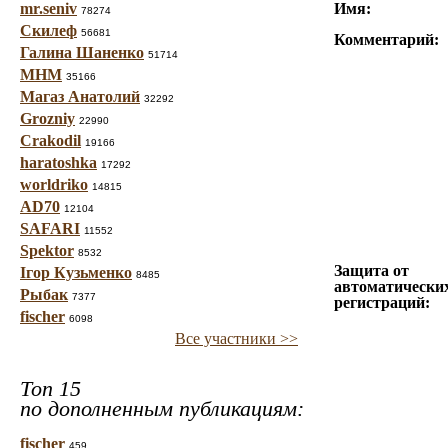
mr.seniv
Имя:
78274
Скилеф
56681
Комментарий:
Галина Шаненко
51714
МНМ
35166
Магаз Анатолий
32292
Grozniy
22990
Crakodil
19166
haratoshka
17292
worldriko
14815
AD70
12104
SAFARI
11552
Spektor
8532
Защита от
Ігор Кузьменко
8485
автоматически
Рыбак
7377
регистраций:
fischer
6098
Все участники >>
Топ 15
по дополненным публикациям:
fischer
459