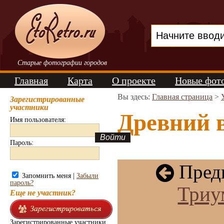
Старые фотографии городов
Главная
Карта
О проекте
Новые фот
Вы здесь:
Главная страница
>
Зарегистрированные
участники
Древний в
Имя пользователя:
Пароль:
Пред
Запомнить меня |
Забыли
пароль?
Триу
Еще не участник?
Зарегистрированные участники