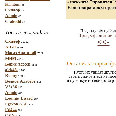
- нажмите "нравится"
Klimbim
48
Если понравился проек
Скилеф
41
Admin
40
Crakodil
33
Предыдущая публи
Топ 15 географов:
"
Триумфальные в
<<-
Скилеф
22332
AD70
7819
Магаз Анатолий
7529
МНМ
4912
Остались старые ф
Борис Ассеев
3339
alek48s
1488
Пусть их увидят другие
Ronny
Зарегистрируйтесь на про
1390
и публикуйте свои фотогр
Белков Альберт
515
VSx86
446
Admin
411
Lounge_Lizard
364
Гудков А.И.
274
Ed4x4
261
OVN
237