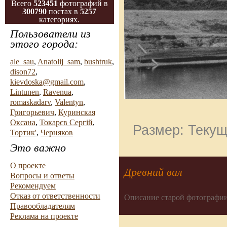
Всего
523451
фотографий в
300790
постах в
5257
категориях.
Пользователи из
этого города:
ale_sau
,
Anatolij_sam
,
bushtruk
,
dison72
,
kievdoska@gmail.com
,
Lintunen
,
Ravenua
,
romaskadarv
,
Valentyn
,
Григорьевич
,
Куринская
Оксана
,
Токарєв Сергій
,
Размер: Текущ
Тортик'
,
Черняков
Это важно
О проекте
Древний вал
Вопросы и ответы
Рекомендуем
Отказ от ответственности
Описание старой фотографии
Правообладателям
Реклама на проекте