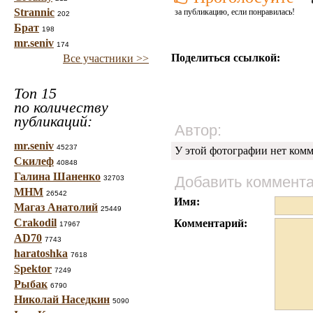
Strannic
за публикацию, если понравилась!
202
Брат
198
mr.seniv
174
Поделиться ссылкой:
Все участники >>
Топ 15
по количеству
публикаций:
Автор:
mr.seniv
45237
У этой фотографии нет комм
Скилеф
40848
Галина Шаненко
Добавить коммент
32703
МНМ
26542
Имя:
Магаз Анатолий
25449
Crakodil
Комментарий:
17967
AD70
7743
haratoshka
7618
Spektor
7249
Рыбак
6790
Николай Наседкин
5090