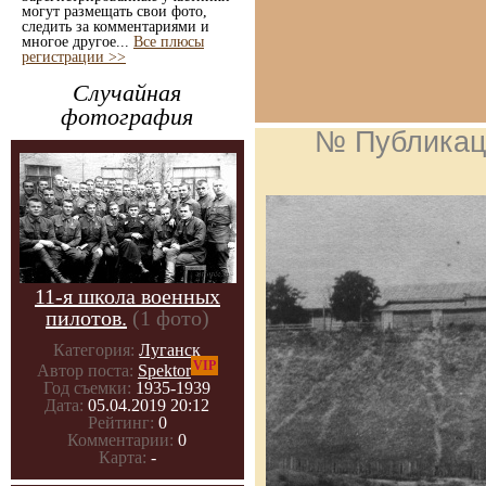
могут размещать свои фото,
следить за комментариями и
многое другое...
Все плюсы
регистрации >>
Случайная
фотография
№ Публикац
11-я школа военных
пилотов.
(1 фото)
Категория:
Луганск
VIP
Автор поста:
Spektor
Год съемки:
1935-1939
Дата:
05.04.2019 20:12
Рейтинг:
0
Комментарии:
0
Карта:
-