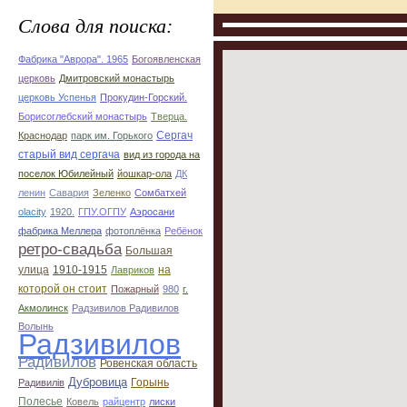
Слова для поиска:
Фабрика "Аврора". 1965
Богоявленская
церковь
Дмитровский монастырь
церковь Успенья
Прокудин-Горский.
Борисоглебский монастырь
Тверца.
Сергач
Краснодар
парк им. Горького
старый вид сергача
вид из города на
поселок Юбилейный
йошкар-ола
ДК
ленин
Савария
Зеленко
Сомбатхей
olacity
1920.
ГПУ.ОГПУ
Аэросани
фабрика Меллера
фотоплёнка
Ребёнок
ретро-свадьба
Большая
улица
1910-1915
на
Лавриков
которой он стоит
Пожарный
980
г.
Акмолинск
Радзивилов Радивилов
Волынь
Радзивилов
Радивилов
Ровенская область
Дубровица
Горынь
Радивилiв
Полесье
Ковель
райцентр
лиски