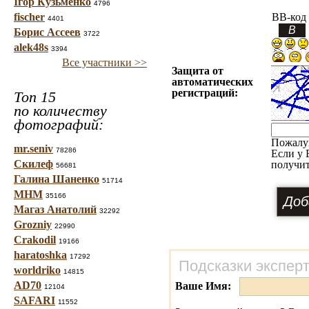
Ігор Кузьменко
4796
fischer
BB-код
4401
Борис Ассеев
3722
alek48s
3394
Все участники >>
Защита от
автоматических
регистраций:
Топ 15
по количеству
фотографий:
Пожалу
mr.seniv
78286
Если у 
Скилеф
получит
56681
Галина Шаненко
51714
МНМ
35166
Магаз Анатолий
32292
Grozniy
22990
Crakodil
19166
haratoshka
17292
Подсказки экспер
worldriko
14815
AD70
Ваше Имя:
12104
SAFARI
11552