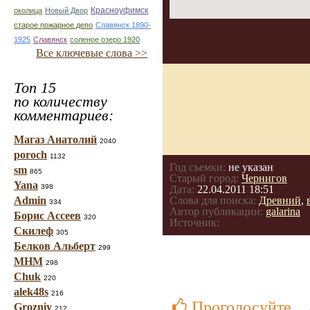
Красноуфимск
околица
Новый Двор
старое пожарное депо
Славянск 1890-
1925
Славянск
соленое озеро 1920
Все ключевые слова >>
Топ 15
по количеству
комментариев:
Магаз Анатолий
2040
poroch
1132
Год съемки:
не указан
sm
865
Старый город:
Чернигов
Yana
398
Дата:
22.04.2011 18:51
Admin
Слова для поиска:
Древний
,
334
Автор публикации:
galarina
Борис Ассеев
320
Источник:
Скилеф
305
Белков Альберт
299
МНМ
298
Chuk
220
alek48s
216
Проголосуйте
Grozniy
212