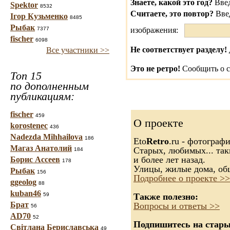
Знаете, какой это год?
Введ
Spektor
8532
Считаете, это повтор?
Вве
Ігор Кузьменко
8485
Рыбак
7377
изображения:
fischer
6098
Не соответствует разделу!
Все участники >>
Это не ретро!
Сообщить о с
Топ 15
по дополненным
публикациям:
fischer
459
О проекте
korostenec
436
Nadezda Mihhailova
186
Eto
Retro
.ru - фотограф
Магаз Анатолий
Старых, любимых... так
184
и более лет назад.
Борис Ассеев
178
Улицы, жилые дома, об
Рыбак
156
Подробнее о проекте >>
ggeolog
88
kuban46
59
Также полезно:
Брат
Вопросы и ответы >>
56
AD70
52
Подпишитесь на старые
Світлана Бериславська
49