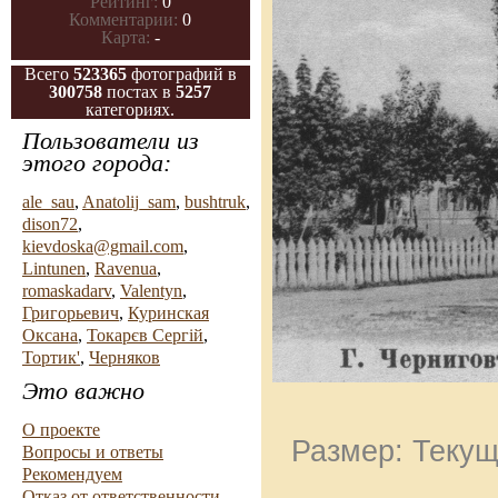
Рейтинг:
0
Комментарии:
0
Карта:
-
Всего
523365
фотографий в
300758
постах в
5257
категориях.
Пользователи из
этого города:
ale_sau
,
Anatolij_sam
,
bushtruk
,
dison72
,
kievdoska@gmail.com
,
Lintunen
,
Ravenua
,
romaskadarv
,
Valentyn
,
Григорьевич
,
Куринская
Оксана
,
Токарєв Сергій
,
Тортик'
,
Черняков
Это важно
О проекте
Размер: Текущ
Вопросы и ответы
Рекомендуем
Отказ от ответственности