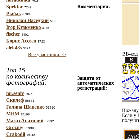
7618
Комментарий:
Spektor
7249
Рыбак
6790
Николай Наседкин
5090
Ігор Кузьменко
4796
fischer
4401
Борис Ассеев
3722
alek48s
3394
BB-код
Все участники >>
Топ 15
по количеству
Защита от
фотографий:
автоматических
регистраций:
mr.seniv
78260
Скилеф
56681
Галина Шаненко
51710
Пожалу
МНМ
35166
Если у 
получит
Магаз Анатолий
32292
Grozniy
22990
Crakodil
19166