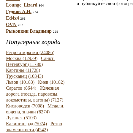
и публикуйте свои фотогр
Lounge_Lizard
364
Гудков А.И.
274
Ed4x4
261
OVN
237
Рыковкин Владимир
225
Популярные города
Ретро открытки (24086)
Москва (12939)
Санкт-
Петербург (11780)
Картины (11728)
Трускавец (10343)
Львов (10183)
Киев (10182)
Саратов (8644)
Железная
дорога (поезда, паровозы,
локомотивы, вагоны) (7127)
Кисловодск (7008)
Медали,
ордена, значки (6274)
Луганск (5103)
Калининград (5074)
Ретро
знаменитости (4542)