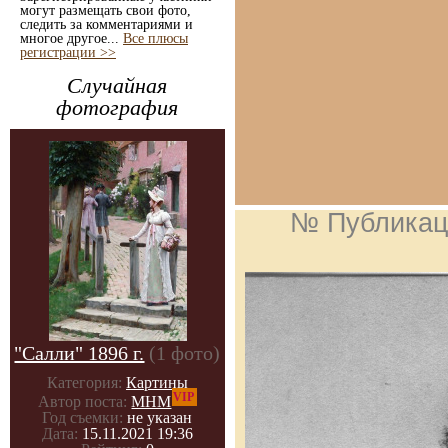
могут размещать свои фото,
следить за комментариями и
многое другое...
Все плюсы
регистрации >>
Случайная
фотография
№ Публикац
"Салли" 1896 г.
(1 фото)
Категория:
Картины
VIP
Автор поста:
МНМ
Год съемки:
не указан
Дата:
15.11.2021 19:36