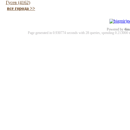
Гусев (4162)
все города >>
Powered by
4im
Page generated in 0.930774 seconds with 28 queries, spending 0.21300