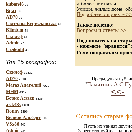
и более лет назад.
kuban46
59
Улицы, жилые дома, об
Брат
56
Подробнее о проекте >>
AD70
52
Світлана Бериславська
Также полезно:
49
Вопросы и ответы >>
Klimbim
48
Скилеф
41
Подпишитесь на старые
Admin
40
- нажмите "нравится"
Crakodil
33
Если понравился проек
Топ 15 географов:
Скилеф
22332
AD70
Предыдущая публи
7819
"
Памятник А.С.П
Магаз Анатолий
7529
<<-
МНМ
4912
Борис Ассеев
3339
alek48s
1488
Ronny
1390
Остались старые ф
Белков Альберт
515
VSx86
446
Пусть их увидят другие
Admin
Зарегистрируйтесь на про
411