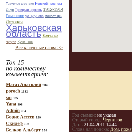
Траурное шествие
Невский проспект
1912-1914
Оцуп
Троицкая церковь
Раменское
ул.Чугунова
моностырь
Лозовая
Харьковская
область
Волчанск
Купянск
Чугуев
Все ключевые слова >>
Топ 15
по количеству
комментариев:
Магаз Анатолий
2040
poroch
1132
sm
865
Yana
398
Admin
334
Год съемки:
не указан
Борис Ассеев
320
Старый город:
Чернигов
Скилеф
Дата:
21.04.2011 14:44
305
Слова для поиска:
Дом
,
пожа
Белков Альберт
299