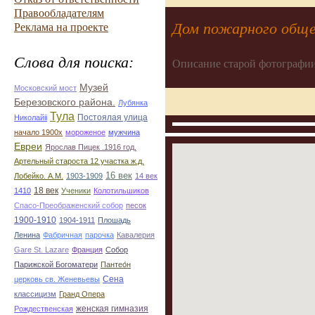
Правообладателям
Дом пожарного общ
Реклама на проекте
Слова для поиска:
Описание старой фотографии
Музей
Московский мост
Березовского района.
Лубянка
Тула
Постоялая улица
Николайii
начало 1900х
мороженое
мужчина
Евреи
Ярослав Пицек .1916 год.
Артельный староста 12 участка ж.д.
16 век
Лобейко. А.М.
1903-1909
14 век
18 век
1410
Ученики
Колотильшиков
Спасо-Преображенский собор
песок
1900-1910
1904-1911
Плошадь
Ленина
Фабричная
парочка
Кавалерия
Gare St. Lazare
Франция
Собор
Парижской Богоматери
Пантео́н
Сена
церковь св. Женевьевы
классицизм
Гранд Опера
женская гимназия
Рождественская