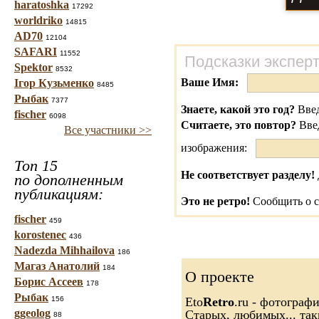
haratoshka
17292
worldriko
14815
AD70
12104
SAFARI
11552
Подсказки экспер
Spektor
8532
Ваше Имя:
Ігор Кузьменко
8485
Рыбак
7377
Знаете, какой это год?
Введ
fischer
6098
Считаете, это повтор?
Вве
Все участники >>
изображения:
Топ 15
Не соответствует разделу!
по дополненным
публикациям:
Это не ретро!
Сообщить о с
fischer
459
korostenec
436
Nadezda Mihhailova
186
Магаз Анатолий
184
О проекте
Борис Ассеев
178
Рыбак
156
Eto
Retro
.ru - фотограф
ggeolog
Старых, любимых... так
88