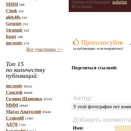
Автор публикации:
galarina
МНМ
298
Источник:
Chuk
220
alek48s
216
Grozniy
212
Strannic
202
Брат
198
Проголосуйте
mr.seniv
174
за публикацию, если понравилась!
Все участники >>
Топ 15
Поделиться ссылкой:
по количеству
публикаций:
mr.seniv
45211
Скилеф
40848
Автор:
Галина Шаненко
32703
МНМ
26542
У этой фотографии нет комм
Магаз Анатолий
25449
Crakodil
Добавить коммент
17967
AD70
7743
Имя:
haratoshka