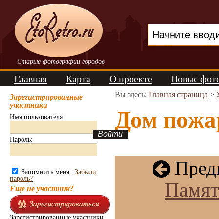
Старые фотографии городов
Главная
Карта
О проекте
Новые фот
Вы здесь:
Главная страница
>
Зарегистрированные
участники
Дом пожар
Имя пользователя:
Пароль:
Пред
Запомнить меня |
Забыли
пароль?
Памят
Еще не участник?
Зарегистрированные участники