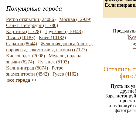
Если понравил
Популярные города
Ретро открытки (24086)
Москва (12939)
Санкт-Петербург (11780)
Предыдуща
Картины (11728)
Трускавец (10343)
"
Ку
Львов (10183)
Киев (10182)
Саратов (8644)
Железная дорога (поезда,
паровозы, локомотивы, вагоны) (7127)
Кисловодск (7008)
Медали, ордена,
значки (6274)
Луганск (5103)
Калининград (5074)
Ретро
Остались 
знаменитости (4542)
Гусев (4162)
фото
все города >>
Пусть их ув
другие!
Зарегистрируй
проект
и публикуйт
фотограф