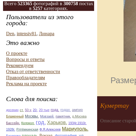
Всего
523365
фотографий в
300758
постах
в
5257
категориях.
Пользователи из этого
города:
Den
,
intensiv81
,
Линара
Это важно
О проекте
Вопросы и ответы
Рекомендуем
Отказ от ответственности
Правообладателям
Размер
Реклама на проекте
Слова для поиска:
Кумертау
ампир
досекин
ст.
50-х
20-
20-тые
года.
годах.
Блаженный
Москвы.
Мовзаей.
памятник.
р.Москва
Описание старой
год.
Харьков.
Бассейн.
Колокол.
1934г.1910г.
Мариуполь.
1928г.
Рлтёмкинская
Ф.Я.Алексеев
ул.
площадь.
Вокзал.
фотография.
Базарова