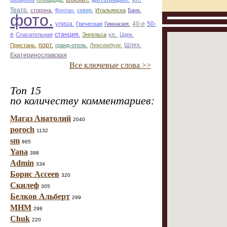
Театр.
сторона.
Фонтан.
сквер.
Итальянска
Банк.
фото.
улица.
50-
Греческая
Гимназия.
40-е
е
Спасательная
станция.
Энгельса
ул..
Цирк.
Пристань.
порт.
гранд-отель.
Люксембург.
Шлях.
Екатеринославская
Все ключевые слова >>
Топ 15
по количеству комментариев:
Магаз Анатолий
2040
poroch
1132
sm
865
Yana
398
Admin
334
Борис Ассеев
320
Скилеф
305
Белков Альберт
299
МНМ
298
Chuk
220