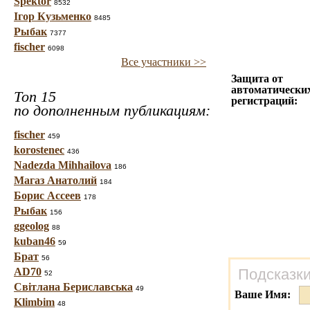
Spektor
8532
Ігор Кузьменко
8485
Рыбак
7377
fischer
6098
Все участники >>
Защита от
автоматически
Топ 15
регистраций:
по дополненным публикациям:
fischer
459
korostenec
436
Nadezda Mihhailova
186
Магаз Анатолий
184
Борис Ассеев
178
Рыбак
156
ggeolog
88
kuban46
59
Брат
56
AD70
Подсказки
52
Світлана Бериславська
49
Ваше Имя:
Klimbim
48