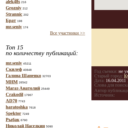
alek48s
216
Grozniy
212
Strannic
202
Брат
198
mr.seniv
174
Все участники >>
Топ 15
по количеству публикаций:
mr.seniv
45211
Скилеф
40848
Год съемки:
не у
Галина Шаненко
Старый город:
К
32703
Дата:
16.04.2011 
МНМ
26542
Слова для поиска
Магаз Анатолий
25449
Автор публикац
Crakodil
Источник:
17967
AD70
7743
haratoshka
7618
Spektor
7249
Рыбак
6790
Николай Наседкин
5090