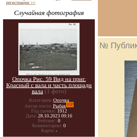
регистрации >>
Случайная фотография
№ Публи
Опочка Рис. 59 Вид на приг.
Красный с вала и часть площади
вала
(1 фото)
Категория:
Опочка
VIP
Автор поста:
Рыбак
Год съемки:
1912
Дата:
28.10.2023 09:16
Рейтинг:
0
Комментарии:
0
Карта:
-