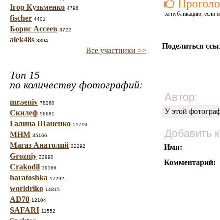
Проголо
Ігор Кузьменко
4796
за публикацию, если п
fischer
4401
Борис Ассеев
3722
alek48s
3394
Поделиться ссы
Все участники >>
Топ 15
по количеству фотографий:
Автор:
mr.seniv
78260
У этой фотогра
Скилеф
56681
Галина Шаненко
51710
Добавить 
МНМ
35166
Магаз Анатолий
Имя:
32292
Grozniy
22990
Комментарий:
Crakodil
19166
haratoshka
17292
worldriko
14815
AD70
12104
SAFARI
11552