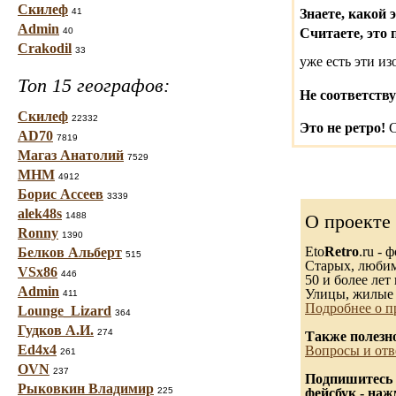
Скилеф
41
Знаете, какой 
Admin
40
Считаете, это 
Crakodil
33
уже есть эти и
Топ 15 географов:
Не соответству
Скилеф
22332
Это не ретро!
С
AD70
7819
Магаз Анатолий
7529
МНМ
4912
Борис Ассеев
3339
alek48s
1488
О проекте
Ronny
1390
Eto
Retro
.ru -
Белков Альберт
515
Старых, любимы
VSx86
446
50 и более лет 
Admin
Улицы, жилые 
411
Подробнее о п
Lounge_Lizard
364
Гудков А.И.
274
Также полезн
Ed4x4
Вопросы и отв
261
OVN
237
Подпишитесь 
Рыковкин Владимир
225
фейсбук - на