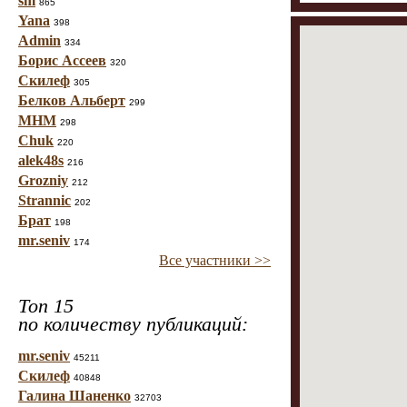
sm
865
Yana
398
Admin
334
Борис Ассеев
320
Скилеф
305
Белков Альберт
299
МНМ
298
Chuk
220
alek48s
216
Grozniy
212
Strannic
202
Брат
198
mr.seniv
174
Все участники >>
Топ 15
по количеству публикаций:
mr.seniv
45211
Скилеф
40848
Галина Шаненко
32703