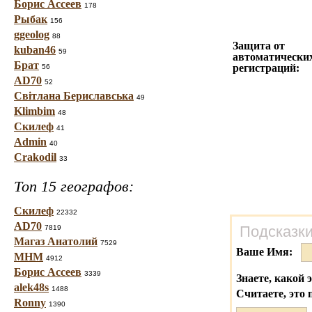
Борис Ассеев
178
Рыбак
156
ggeolog
88
Защита от
kuban46
59
автоматически
Брат
регистраций:
56
AD70
52
Світлана Бериславська
49
Klimbim
48
Скилеф
41
Admin
40
Crakodil
33
Топ 15 географов:
Скилеф
22332
AD70
Подсказки
7819
Магаз Анатолий
7529
Ваше Имя:
МНМ
4912
Борис Ассеев
3339
Знаете, какой 
alek48s
1488
Считаете, это 
Ronny
1390