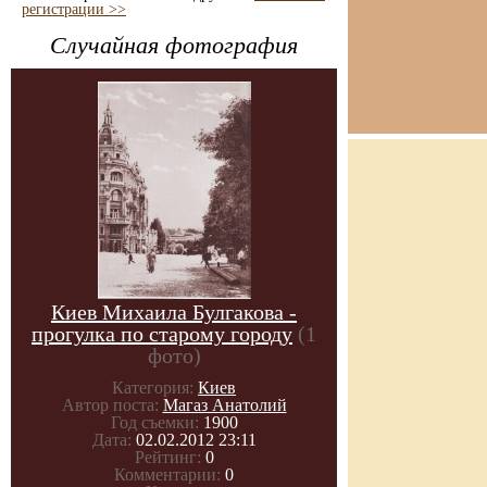
регистрации >>
Случайная фотография
Киев Михаила Булгакова -
прогулка по старому городу
(1
фото)
Категория:
Киев
Автор поста:
Магаз Анатолий
Год съемки:
1900
Дата:
02.02.2012 23:11
Рейтинг:
0
Комментарии:
0