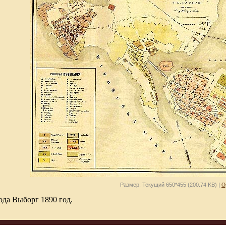
Размер: Текущий 650*455 (200.74 KB) |
О
ода Выборг 1890 год.