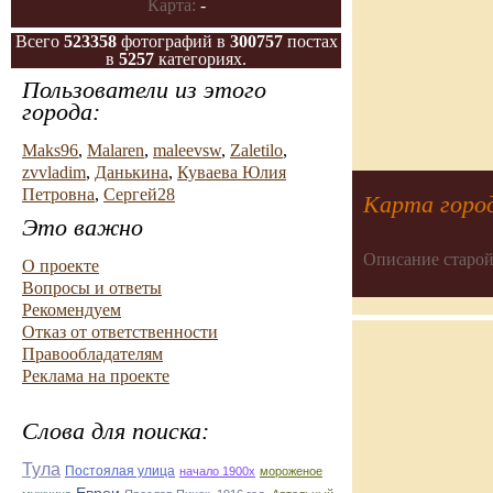
Карта:
-
Всего
523358
фотографий в
300757
постах
в
5257
категориях.
Пользователи из этого
города:
Maks96
,
Malaren
,
maleevsw
,
Zaletilo
,
zvvladim
,
Данькина
,
Куваева Юлия
Петровна
,
Сергей28
Карта город
Это важно
Описание старой
О проекте
Вопросы и ответы
Рекомендуем
Отказ от ответственности
Правообладателям
Реклама на проекте
Слова для поиска:
Тула
Постоялая улица
начало 1900х
мороженое