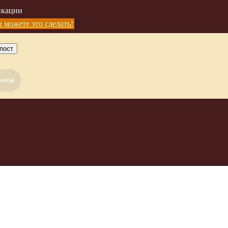
икации
 можете это сделать!
пост