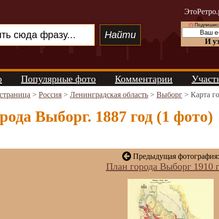
ЭтоРетро.
(!)
Подпишись
И у
о
Популярные фото
Комментарии
Участ
 страница
>
Россия
>
Ленинградская область
>
Выборг
> Карта го
рода Выборг. 1887 год (1 фото)
Предыдущая фотография
План города Выборг 1910 г