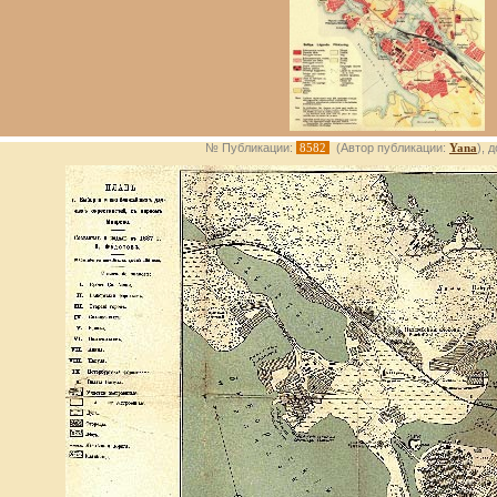
№ Публикации:
8582
(Автор публикации:
Yana
), 