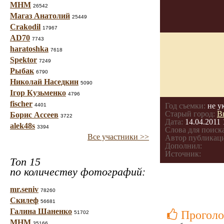
МНМ
26542
Магаз Анатолий
25449
Crakodil
17967
AD70
7743
haratoshka
7618
Spektor
7249
Рыбак
6790
Николай Наседкин
5090
Ігор Кузьменко
4796
fischer
Год съемки:
не у
4401
Старый город:
В
Борис Ассеев
3722
Дата:
14.04.2011 
alek48s
3394
Слова для поиска
Все участники >>
Автор публикац
Дополнил:
Источник:
Топ 15
по количеству фотографий:
mr.seniv
78260
Скилеф
56681
Галина Шаненко
Проголо
51702
МНМ
35166