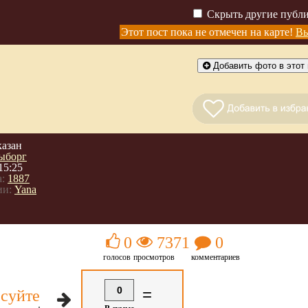
Скрыть другие публ
Этот пост пока не отмечен на карте!
Вы
Добавить фото в этот 
казан
ыборг
15:25
:
1887
ии:
Yana
0
7371
0
голосов
просмотров
комментариев
0
=
суйте