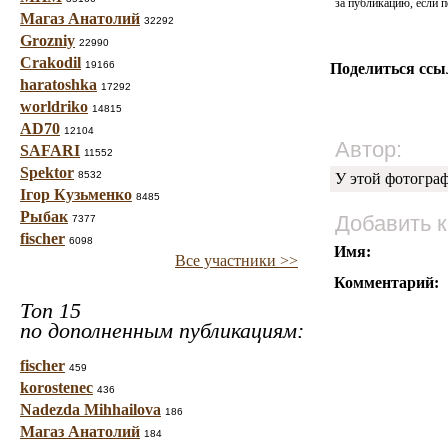
за публикацию, если п
Магаз Анатолий
32292
Grozniy
22990
Crakodil
19166
Поделиться ссы
haratoshka
17292
worldriko
14815
AD70
12104
Автор:
SAFARI
11552
Spektor
8532
У этой фотогра
Ігор Кузьменко
8485
Рыбак
Добавить 
7377
fischer
6098
Имя:
Все участники >>
Комментарий:
Топ 15
по дополненным публикациям:
fischer
459
korostenec
436
Nadezda Mihhailova
186
Магаз Анатолий
184