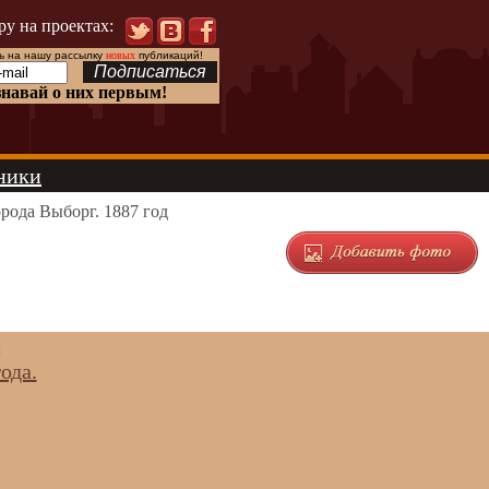
ру на проектах:
 на нашу рассылку
новых
публикаций!
знавай о них первым!
ники
рода Выборг. 1887 год
:
ода.