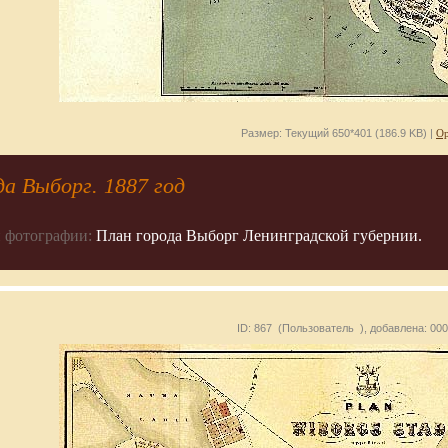
Размер: Текущий 650*401 (186.9 KB) |
Ор
а Выборг. 1887 год
 фотографии:
План города Выборг Ленинградской губернии.
ID: 867 (Пользователь
), добавлена: 00