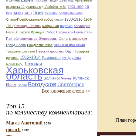
Евреи
мужчина
Ярослав Пицек .1916 год.
Артельный
16
староста 12 участка ж.д. Лобейко. А.М.
1903-1909
век
18 век
14 век
1410
Ученики
Колотильшиков
1900-1910
Спасо-Преображенский собор
песок
1904-
1911
Плошадь Ленина
Фабричная
парочка
Кавалерия
Gare St. Lazare
Франция
Собор Парижской Богоматери
Сена
Пантео́н
церковь св. Женевьевы
классицизм
женская гимназия
Гранд Опера
Рождественская
Траурное шествие
Невский проспект
Оцуп
Троицкая
1912-1914
Раменское
церковь
ул.Чугунова
Лозовая
моностырь
Харьковская
область
Купянск
Волчанск
Чугуев
Богодухов
Святогорск
Изюм
Валки
Все ключевые слова >>
Топ 15
по количеству комментариев:
План гор
Магаз Анатолий
2040
poroch
1132