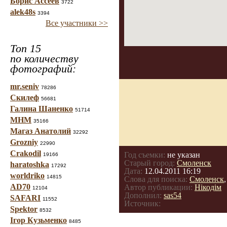
Борис Ассеев
3722
alek48s
3394
Все участники >>
Топ 15
по количеству
фотографий:
mr.seniv
78286
Скилеф
56681
Галина Шаненко
51714
МНМ
35166
Магаз Анатолий
32292
Grozniy
22990
Crakodil
Год съемки:
не указан
19166
Старый город:
Смоленск
haratoshka
17292
Дата:
12.04.2011 16:19
worldriko
14815
Слова для поиска:
Смоленск
AD70
Автор публикации:
Нікодім
12104
Дополнил:
sas54
SAFARI
11552
Источник:
Spektor
8532
Ігор Кузьменко
8485