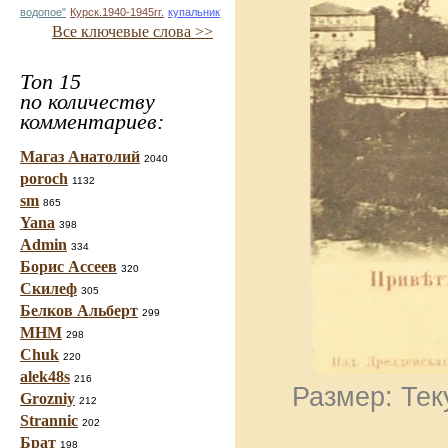
водопое"
Курск.1940-1945гг.
купальник
Все ключевые слова >>
Топ 15
по количеству
комментариев:
Магаз Анатолий
2040
poroch
1132
sm
865
Yana
398
Admin
334
Борис Ассеев
320
Скилеф
305
Белков Альберт
299
МНМ
298
Chuk
220
alek48s
216
Размер: Тек
Grozniy
212
Strannic
202
Брат
198