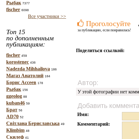
Рыбак
7377
fischer
6098
Все участники >>
Проголосуйте
Топ 15
за публикацию, если понравилась!
по дополненным
публикациям:
Поделиться ссылкой:
fischer
459
korostenec
436
Nadezda Mihhailova
186
Магаз Анатолий
184
Автор:
Борис Ассеев
178
Рыбак
156
У этой фотографии нет комм
ggeolog
88
kuban46
59
Добавить коммент
Брат
56
Имя:
AD70
52
Світлана Бериславська
Комментарий:
49
Klimbim
48
Скилеф
41