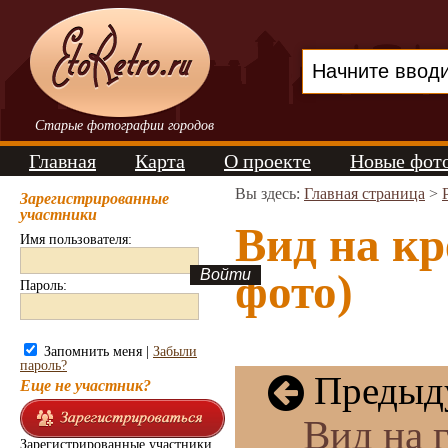
Старые фотографии городов
Главная
Карта
О проекте
Новые фот
Вы здесь:
Главная страница
>
Зарегистрированные
участники
Вид на кр
Имя пользователя:
фото)
Пароль:
Запомнить меня |
Забыли
пароль?
Предыду
Еще не участник?
Вид на 
Зарегистрированные участники