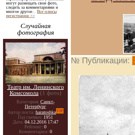
могут размещать свои фото,
следить за комментариями и
многое другое...
Все плюсы
регистрации >>
Случайная
фотография
№ Публикации:
Театр им. Ленинского
Комсомола
(1 фото)
Категория:
Санкт-
Петербург
VIP
Автор поста:
haratoshka
Год съемки:
1951
Дата:
04.12.2016 17:47
Рейтинг:
0
Комментарии:
0