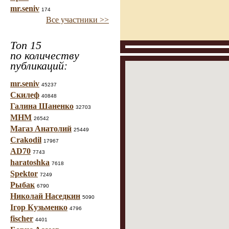
mr.seniv
174
Все участники >>
Топ 15
по количеству
публикаций:
mr.seniv
45237
Скилеф
40848
Галина Шаненко
32703
МНМ
26542
Магаз Анатолий
25449
Crakodil
17967
AD70
7743
haratoshka
7618
Spektor
7249
Рыбак
6790
Николай Наседкин
5090
Ігор Кузьменко
4796
fischer
4401