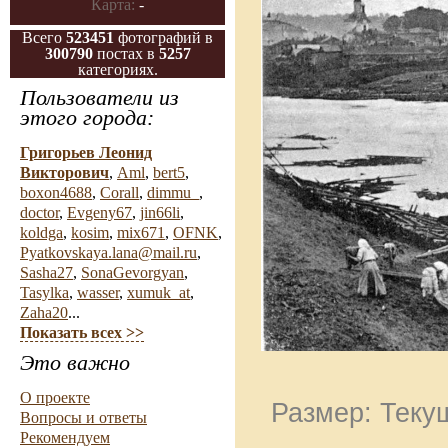
Карта:
-
Всего
523451
фотографий в
300790
постах в
5257
категориях.
Пользователи из
этого города:
Григорьев Леонид
Викторович
,
Aml
,
bert5
,
boxon4688
,
Corall
,
dimmu_
,
doctor
,
Evgeny67
,
jin66li
,
koldga
,
kosim
,
mix671
,
OFNK
,
Pyatkovskaya.lana@mail.ru
,
Sasha27
,
SonaGevorgyan
,
Tasylka
,
wasser
,
xumuk_at
,
Zaha20
...
Показать всех >>
Это важно
О проекте
Размер: Текущ
Вопросы и ответы
Рекомендуем