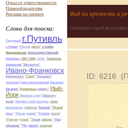
Отказ от ответственности
Правообладателям
Вид на крепость и р
Реклама на проекте
Слова для поиска:
Описание старой фотографии
г.Путивль
Окружный
с.Новая
"Россия
цвете"
стройка
Феодоровская
Александро-Невский
Бобринец
1887-1896
1930г.
Трифонов
Царевская
"Металлург"
Ивано-Франковск
ID: 6216 (
Карпинского
"Union"
"Варшава"
дирекция
Греко-католическая
Баторого
Нью-
Касарня
"Нормальна
інфант."
Йорк
Деланси-стрит
Delancey-
street
Эмпайр-Стейт-Билдинг
лыжи
Бронепоезд
табличка
"Корова"
"Ясный
день"
"После
дождя"
"Рыбная
ловля"
"Ранним
утром"
"Тихая
заводь"
"Над
"На
обрывом"
закате"
колодца"