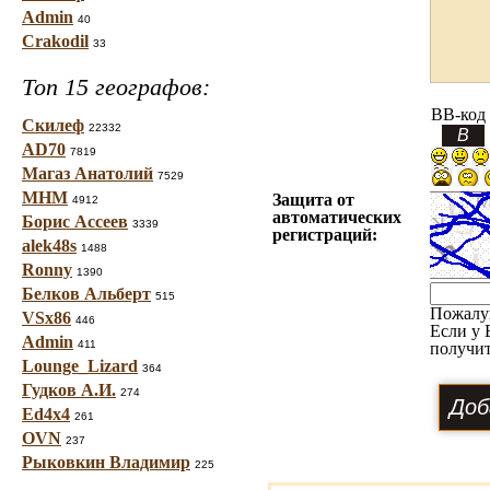
Admin
40
Crakodil
33
Топ 15 географов:
BB-код
Скилеф
22332
AD70
7819
Магаз Анатолий
7529
МНМ
Защита от
4912
автоматических
Борис Ассеев
3339
регистраций:
alek48s
1488
Ronny
1390
Белков Альберт
515
Пожалу
VSx86
446
Если у 
Admin
411
получит
Lounge_Lizard
364
Гудков А.И.
274
Ed4x4
261
OVN
237
Рыковкин Владимир
225