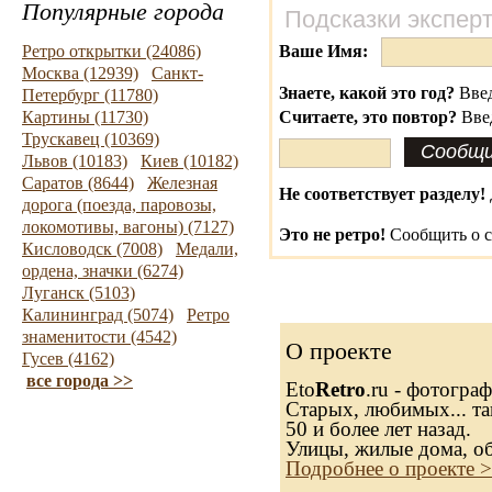
Популярные города
Подсказки экспер
Ретро открытки (24086)
Ваше Имя:
Москва (12939)
Санкт-
Знаете, какой это год?
Введ
Петербург (11780)
Картины (11730)
Считаете, это повтор?
Вве
Трускавец (10369)
Львов (10183)
Киев (10182)
Саратов (8644)
Железная
Не соответствует разделу!
дорога (поезда, паровозы,
локомотивы, вагоны) (7127)
Это не ретро!
Сообщить о с
Кисловодск (7008)
Медали,
ордена, значки (6274)
Луганск (5103)
Калининград (5074)
Ретро
знаменитости (4542)
О проекте
Гусев (4162)
все города >>
Eto
Retro
.ru - фотогра
Старых, любимых... та
50 и более лет назад.
Улицы, жилые дома, о
Подробнее о проекте 