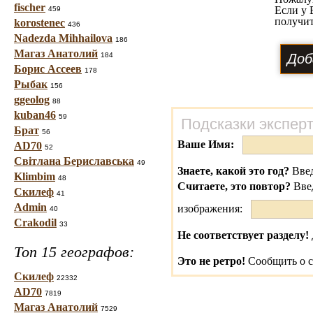
fischer
Если у 
459
получит
korostenec
436
Nadezda Mihhailova
186
Магаз Анатолий
184
Борис Ассеев
178
Рыбак
156
ggeolog
88
kuban46
59
Подсказки экспер
Брат
56
Ваше Имя:
AD70
52
Світлана Бериславська
49
Знаете, какой это год?
Введ
Klimbim
48
Считаете, это повтор?
Вве
Скилеф
41
Admin
изображения:
40
Crakodil
33
Не соответствует разделу!
Топ 15 географов:
Это не ретро!
Сообщить о с
Скилеф
22332
AD70
7819
Магаз Анатолий
7529