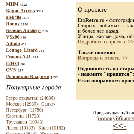
МНМ
4912
О проекте
Борис Ассеев
3339
alek48s
1488
Eto
Retro
.ru - фотограф
Ronny
Старых, любимых... так
1390
Белков Альберт
и более лет назад.
515
Улицы, жилые дома, об
VSx86
446
Подробнее о проекте >>
Admin
411
Lounge_Lizard
364
Также полезно:
Гудков А.И.
Вопросы и ответы >>
274
Ed4x4
261
Подпишитесь на старые
OVN
237
- нажмите "нравится"
Рыковкин Владимир
225
Если понравился проек
Популярные города
Ретро открытки (24086)
Москва (12939)
Санкт-
Петербург (11780)
Предыдущая публи
Картины (11728)
"
новокуйбыше
Трускавец (10343)
<<-
Львов (10183)
Киев (10182)
Саратов (8644)
Железная