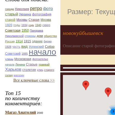
ретро
фото
Николаев
города
Размер: Текущ
старый
фотография
Украина
Старая
Москва
старой
Москвы
1920
годы
сквер
1934
году
1940
1950
Советская
Панорама
новокуйбышевск
дом
Николаевской
стороны
общества
1914
1915
здание
Россия
биржи
Описание старой фотографии
вид
Собор
Успенский
1928
часть
начало
Советский
1885
улицы
Московская
фотоателье
Старые
начала
Ленина
трамвай
Харьков
столетия
улиц
старого
склад
магазин
Все ключевые слова >>
Топ 15
по количеству
комментариев:
3
Магаз Анатолий
2040