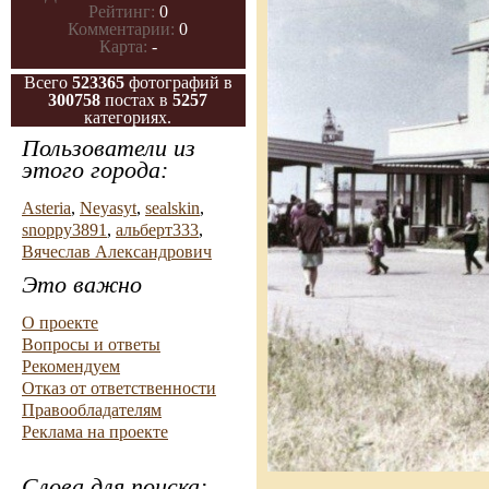
Рейтинг:
0
Комментарии:
0
Карта:
-
Всего
523365
фотографий в
300758
постах в
5257
категориях.
Пользователи из
этого города:
Asteria
,
Neyasyt
,
sealskin
,
snoppy3891
,
альберт333
,
Вячеслав Александрович
Это важно
О проекте
Вопросы и ответы
Рекомендуем
Отказ от ответственности
Правообладателям
Реклама на проекте
Слова для поиска: