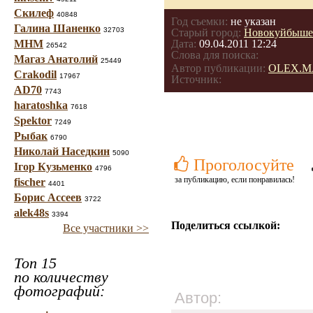
Скилеф
40848
Год съемки:
не указан
Галина Шаненко
32703
Старый город:
Новокуйбыше
МНМ
Дата:
09.04.2011 12:24
26542
Слова для поиска:
Магаз Анатолий
25449
Автор публикации:
OLEX.M
Crakodil
17967
Источник:
AD70
7743
haratoshka
7618
Spektor
7249
Рыбак
6790
Николай Наседкин
5090
Проголосуйте
Ігор Кузьменко
4796
за публикацию, если понравилась!
fischer
4401
Борис Ассеев
3722
alek48s
3394
Поделиться ссылкой:
Все участники >>
Топ 15
по количеству
фотографий:
Автор: