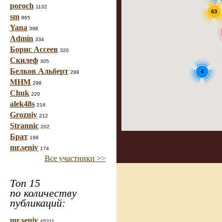
poroch
1132
63
sm
865
Yana
398
Admin
334
Борис Ассеев
320
Скилеф
305
Белков Альберт
4
299
МНМ
298
Chuk
220
alek48s
216
Grozniy
212
Strannic
202
Брат
198
mr.seniv
174
Все участники >>
Топ 15
по количеству
публикаций:
mr.seniv
45211