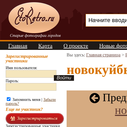
Старые фотографии городов
Главная
Карта
О проекте
Новые фот
Вы здесь:
Главная страница
>
Зарегистрированные
участники
новокуйб
Имя пользователя:
Пароль:
Пред
Запомнить меня |
Забыли
пароль?
н
Еще не участник?
Зарегистрированные участники