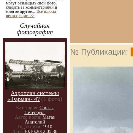
могут размещать свои фото,
следить за комментариями и
многое другое...
Все плюсы
регистрации >>
Случайная
фотография
№ Публикации:
Аэроплан системы
«Фарман- 4?
(1 фото)
Категория:
Санкт-
Петербург
Автор поста:
Магаз
Анатолий
Год съемки:
1910
Дата:
10.10.2012 05:36