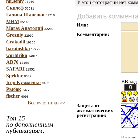
mr.seniv
У этой фотографии нет комм
78260
Скилеф
56681
Галина Шаненко
Добавить коммент
51710
МНМ
35166
Имя:
Магаз Анатолий
32292
Комментарий:
Grozniy
22990
Crakodil
19166
haratoshka
17292
worldriko
14815
AD70
12104
SAFARI
11552
Spektor
8532
BB-код
Ігор Кузьменко
8485
Рыбак
7377
fischer
6098
Все участники >>
Защита от
автоматических
регистраций:
Топ 15
по дополненным
публикациям:
Пожалу