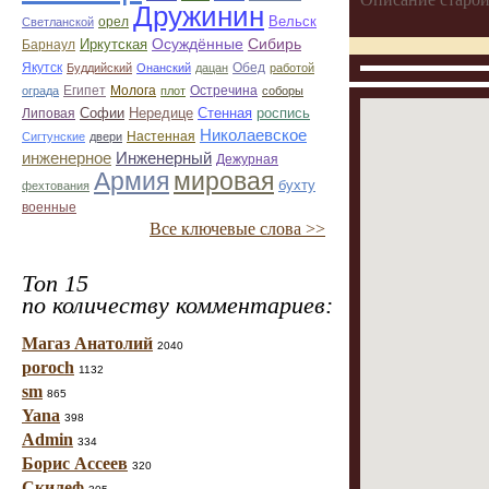
Дружинин
Вельск
орел
Светланской
Иркутская
Осуждённые
Сибирь
Барнаул
Якутск
Буддийский
Онанский
дацан
Обед
работой
Египет
Молога
Остречина
ограда
плот
соборы
Софии
Нередице
роспись
Стенная
Липовая
Николаевское
Сигтунские
двери
Настенная
инженерное
Инженерный
Дежурная
Армия
мировая
бухту
фехтования
военные
Все ключевые слова >>
Топ 15
по количеству комментариев:
Магаз Анатолий
2040
poroch
1132
sm
865
Yana
398
Admin
334
Борис Ассеев
320
Скилеф