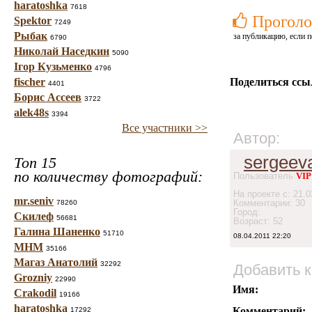
haratoshka
7618
Проголо
Spektor
7249
Рыбак
за публикацию, если п
6790
Николай Наседкин
5090
Ігор Кузьменко
4796
fischer
Поделиться ссы
4401
Борис Ассеев
3722
alek48s
3394
Все участники >>
Автор:
sergeev
Топ 15
по количеству фотографий:
Пользователь
VIP
На проекте с: 21.0
mr.seniv
Комментарии: 30
78260
Город:
Скилеф
56681
Возраст: 52
Галина Шаненко
51710
08.04.2011 22:20
МНМ
35166
Магаз Анатолий
32292
Добавить 
Grozniy
22990
Имя:
Crakodil
19166
haratoshka
Комментарий:
17292