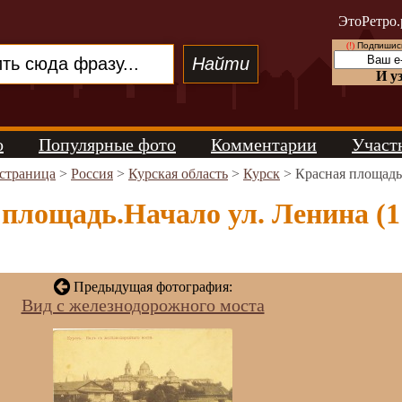
ЭтоРетро.
(!)
Подпишись
И у
о
Популярные фото
Комментарии
Участ
 страница
>
Россия
>
Курская область
>
Курск
> Красная площадь
площадь.Начало ул. Ленина (1
Предыдущая фотография:
Вид с железнодорожного моста