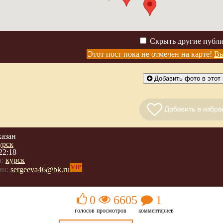
Скрыть другие публ
Этот пост пока не отмечен на карте!
Вы
Добавить фото в этот 
казан
урск
22:18
:
курск
VIP
ии:
sergeeva46@bk.ru
0
6605
1
голосов
просмотров
комментариев