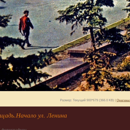
Размер: Текущий 900*679 (366.0 KB) |
Оригинал
щадь.Начало ул. Ленина
 фотографии: