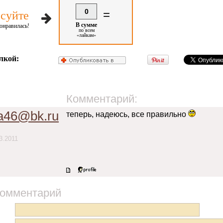
0
=
суйте
В сумме
онравилась!
по всем
«лайкам»
лкой:
Комментарий:
a46@bk.ru
теперь, надеюсь, все правильно
3.2011
комментарий