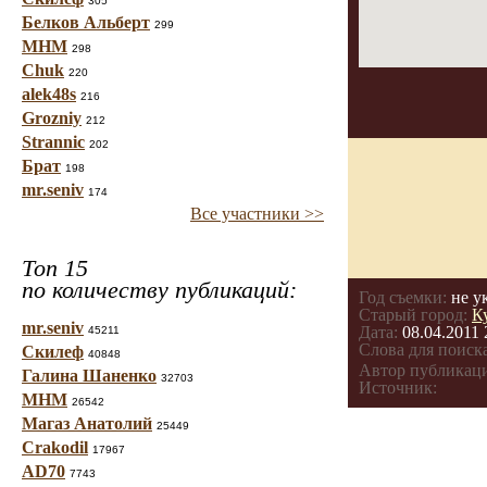
305
Белков Альберт
299
МНМ
298
Chuk
220
alek48s
216
Grozniy
212
Strannic
202
Брат
198
mr.seniv
174
Все участники >>
Топ 15
по количеству публикаций:
Год съемки:
не у
Старый город:
К
mr.seniv
Дата:
08.04.2011 
45211
Слова для поиска
Скилеф
40848
Автор публикац
Галина Шаненко
32703
Источник:
МНМ
26542
Магаз Анатолий
25449
Crakodil
17967
AD70
7743