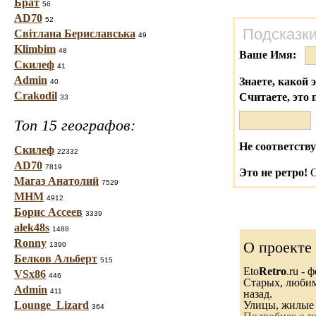
Брат
56
AD70
52
Подсказки
Світлана Бериславська
49
Klimbim
48
Ваше Имя:
Скилеф
41
Admin
Знаете, какой 
40
Crakodil
Считаете, это 
33
Топ 15 географов:
Не соответству
Скилеф
22332
AD70
7819
Это не ретро!
С
Магаз Анатолий
7529
МНМ
4912
Борис Ассеев
3339
alek48s
1488
Ronny
О проекте
1390
Белков Альберт
515
Eto
Retro
.ru -
VSx86
446
Старых, любимы
Admin
411
назад.
Lounge_Lizard
Улицы, жилые 
364