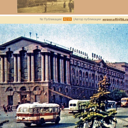
№ Публикации:
8219
(Автор публикации:
sergeeva46@bk.r