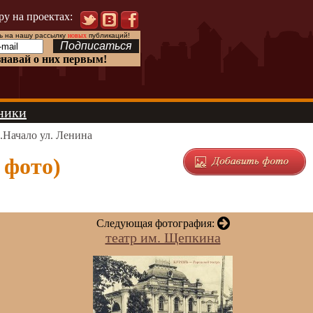
ру на проектах:
 на нашу рассылку
новых
публикаций!
знавай о них первым!
ники
.Начало ул. Ленина
 фото)
Следующая фотография:
театр им. Щепкина