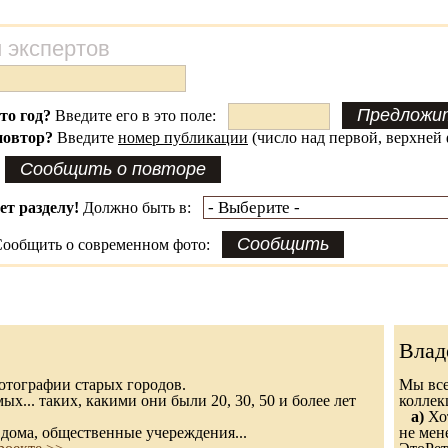
 экспертов
это год?
Введите его в это поле:
повтор?
Введите
номер публикации
(число над первой, верхней 
ет разделу!
Должно быть в:
ообщить о современном фото:
Влад
 фотографии старых городов.
Мы все
х... таких, какими они были 20, 30, 50 и более лет
колле
а)
Хот
дома, общественные учереждения...
не мен