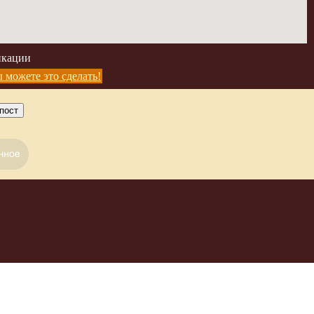
икации
 можете это сделать!
пост