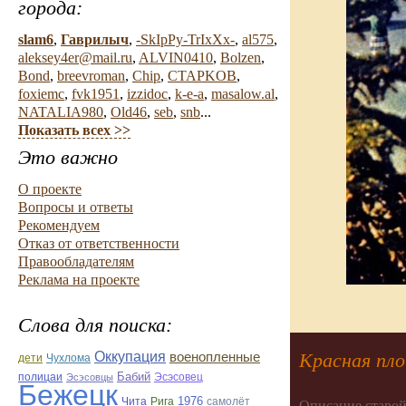
города:
slam6
,
Гаврилыч
,
-SkIpPy-TrIxXx-
,
al575
,
aleksey4er@mail.ru
,
ALVIN0410
,
Bolzen
,
Bond
,
breevroman
,
Chip
,
CTAPKOB
,
foxiemc
,
fvk1951
,
izzidoc
,
k-e-a
,
masalow.al
,
NATALIA980
,
Old46
,
seb
,
snb
...
Показать всех >>
Это важно
О проекте
Вопросы и ответы
Рекомендуем
Отказ от ответственности
Правообладателям
Реклама на проекте
Слова для поиска:
Красная пло
Оккупация
военопленные
дети
Чухлома
Бабий
Эсэсовец
полицаи
Эсэсовцы
Бежецк
1976
Чита
Рига
самолёт
Описание старой