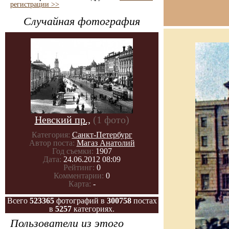
регистрации >>
Случайная фотография
Невский пр.,
(1 фото)
Категория:
Санкт-Петербург
Автор поста:
Магаз Анатолий
Год съемки:
1907
Дата:
24.06.2012 08:09
Рейтинг:
0
Комментарии:
0
Карта:
-
Всего
523365
фотографий в
300758
постах
в
5257
категориях.
Пользователи из этого