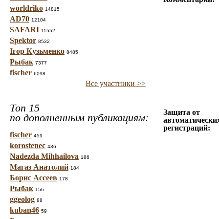
worldriko
14815
AD70
12104
SAFARI
11552
Spektor
8532
Ігор Кузьменко
8485
Рыбак
7377
fischer
6098
Все участники >>
Топ 15
Защита от
по дополненным публикациям:
автоматически
регистраций:
fischer
459
korostenec
436
Nadezda Mihhailova
186
Магаз Анатолий
184
Борис Ассеев
178
Рыбак
156
ggeolog
88
kuban46
59