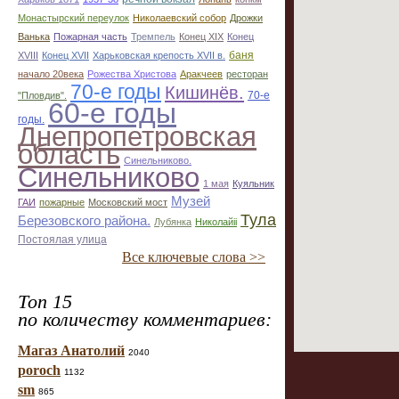
Монастырский переулок
Николаевский собор
Дрожки
Ванька
Пожарная часть
Тремпель
Конец XIX
Конец
баня
XVIII
Конец XVII
Харьковская крепость XVII в.
начало 20века
Рожества Христова
Аракчеев
ресторан
70-е годы
Кишинёв.
70-е
"Пловдив".
60-е годы
годы.
Днепропетровская
область
Синельниково.
Синельниково
1 мая
Куяльник
Музей
ГАИ
пожарные
Московский мост
Тула
Березовского района.
Лубянка
Николайii
Постоялая улица
Все ключевые слова >>
Топ 15
по количеству комментариев:
Магаз Анатолий
2040
poroch
1132
sm
865