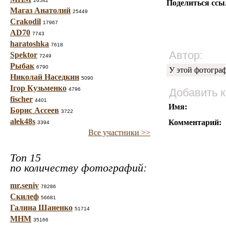
26542
Поделиться ссы
Магаз Анатолий
25449
Crakodil
17967
AD70
7743
haratoshka
7618
Автор:
Spektor
7249
Рыбак
6790
У этой фотогра
Николай Наседкин
5090
Ігор Кузьменко
4796
Добавить 
fischer
4401
Имя:
Борис Ассеев
3722
alek48s
Комментарий:
3394
Все участники >>
Топ 15
по количеству фотографий:
mr.seniv
78286
Скилеф
56681
Галина Шаненко
51714
МНМ
35166