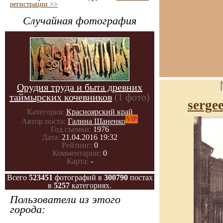
регистрации >>
Случайная фотография
Орудия труда и быта древних
таймырских кочевников
(1 фото)
serge
Категория:
Красноярский край
VIP
Автор поста:
Галина Шаненко
Год съемки:
1976
Дата:
21.04.2016 19:32
Рейтинг:
0
Комментарии:
0
Карта:
-
Всего
523451
фотографий в
300790
постах
в
5257
категориях.
Пользователи из этого
города: