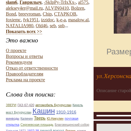
slam6
,
Гаврилыч
,
-SkIpPy-TrIxXx-
,
al575
,
aleksey4er@mail.ru
,
ALVIN0410
,
Bolzen
,
Bond
,
breevroman
,
Chip
,
CTAPKOB
,
foxiemc
,
fvk1951
,
izzidoc
,
k-e-a
,
masalow.al
,
NATALIA980
,
Old46
,
seb
,
snb
...
Показать всех >>
Это важно
Размер
О проекте
Вопросы и ответы
Рекомендуем
Отказ от ответственности
Правообладателям
ул.Херсонск
Реклама на проекте
Описание старой
Слова для поиска:
ЗВЕРИ
ГАЗ-67-420
автомобиль Бугуруслан
Кинель
Кашин
1910-1916
мост Бугуруслан
Тверь
минводы
Калинин
Ю.Никулин
почтовая
открытка
Сергиевская площадь
Благовещенский собор
речной вокзал
Харьков 1871
1937-38
Лопань
конкм