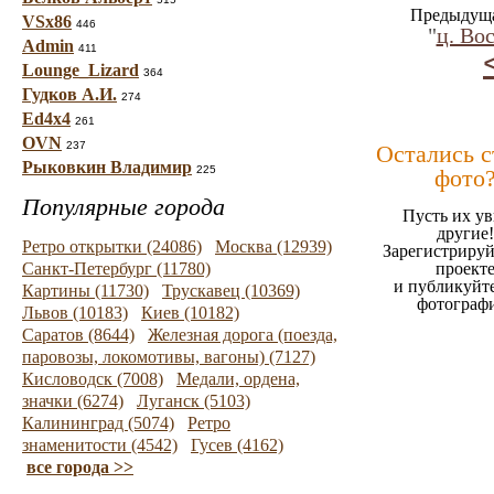
Предыдуща
VSx86
446
"
ц. Во
Admin
411
Lounge_Lizard
364
Гудков А.И.
274
Ed4x4
261
OVN
237
Остались 
Рыковкин Владимир
225
фото
Популярные города
Пусть их ув
другие!
Ретро открытки (24086)
Москва (12939)
Зарегистрируй
Санкт-Петербург (11780)
проект
и публикуйт
Картины (11730)
Трускавец (10369)
фотограф
Львов (10183)
Киев (10182)
Саратов (8644)
Железная дорога (поезда,
паровозы, локомотивы, вагоны) (7127)
Кисловодск (7008)
Медали, ордена,
значки (6274)
Луганск (5103)
Калининград (5074)
Ретро
знаменитости (4542)
Гусев (4162)
все города >>