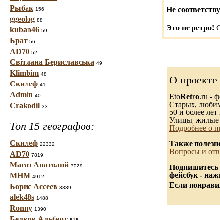
Рыбак
Не соответству
156
ggeolog
88
Это не ретро!
С
kuban46
59
Брат
56
AD70
52
Світлана Бериславська
49
Klimbim
48
О проекте
Скилеф
41
Admin
Eto
Retro
.ru -
40
Старых, любимы
Crakodil
33
50 и более лет 
Улицы, жилые 
Топ 15 географов:
Подробнее о п
Скилеф
Также полезн
22332
Вопросы и отв
AD70
7819
Магаз Анатолий
7529
Подпишитесь 
фейсбук - на
МНМ
4912
Если понравил
Борис Ассеев
3339
alek48s
1488
Ronny
1390
Белков Альберт
515