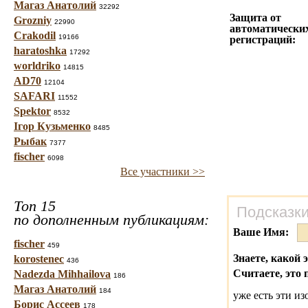
Магаз Анатолий
32292
Защита от
Grozniy
22990
автоматически
Crakodil
19166
регистраций:
haratoshka
17292
worldriko
14815
AD70
12104
SAFARI
11552
Spektor
8532
Ігор Кузьменко
8485
Рыбак
7377
fischer
6098
Все участники >>
Топ 15
Подсказки
по дополненным публикациям:
Ваше Имя:
fischer
459
Знаете, какой 
korostenec
436
Считаете, это 
Nadezda Mihhailova
186
Магаз Анатолий
184
уже есть эти и
Борис Ассеев
178