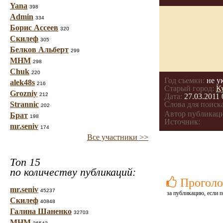
Yana
398
Admin
334
Борис Ассеев
320
Скилеф
305
Белков Альберт
299
МНМ
298
Chuk
220
Год съемки:
не у
alek48s
216
Старый город:
К
Grozniy
212
Дата:
27.03.2011 
Strannic
Слова для поиска
202
Автор публикац
Брат
198
Источник:
mr.seniv
174
Все участники >>
Топ 15
по количеству публикаций:
Проголо
mr.seniv
45237
за публикацию, если п
Скилеф
40848
Галина Шаненко
32703
МНМ