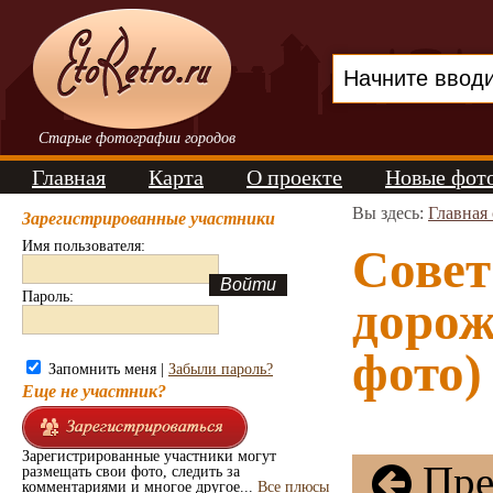
Старые фотографии городов
Главная
Карта
О проекте
Новые фот
Вы здесь:
Главная
Зарегистрированные участники
Имя пользователя:
Совет
Пароль:
дорож
фото)
Запомнить меня |
Забыли пароль?
Еще не участник?
Зарегистрированные участники могут
Пре
размещать свои фото, следить за
комментариями и многое другое...
Все плюсы