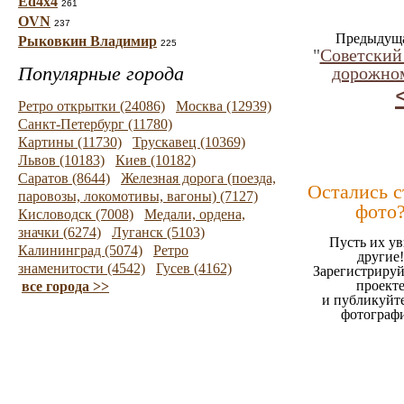
Ed4x4
261
OVN
237
Предыдуща
Рыковкин Владимир
225
"
Советский 
Популярные города
дорожно
Ретро открытки (24086)
Москва (12939)
Санкт-Петербург (11780)
Картины (11730)
Трускавец (10369)
Львов (10183)
Киев (10182)
Саратов (8644)
Железная дорога (поезда,
Остались 
паровозы, локомотивы, вагоны) (7127)
фото
Кисловодск (7008)
Медали, ордена,
значки (6274)
Луганск (5103)
Пусть их ув
Калининград (5074)
Ретро
другие!
знаменитости (4542)
Гусев (4162)
Зарегистрируй
проект
все города >>
и публикуйт
фотограф