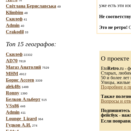
52
уже есть эти и
Світлана Бериславська
49
Klimbim
48
Не соответству
Скилеф
41
Admin
40
Это не ретро!
С
Crakodil
33
Топ 15 географов:
Скилеф
22332
О проекте
AD70
7819
Магаз Анатолий
Eto
Retro
.ru -
7529
Старых, любимы
МНМ
4912
50 и более лет 
Борис Ассеев
3339
Улицы, жилые 
alek48s
Подробнее о п
1488
Ronny
1390
Также полезн
Белков Альберт
515
Вопросы и отв
VSx86
446
Подпишитесь 
Admin
411
фейсбук - на
Lounge_Lizard
364
Если понравил
Гудков А.И.
274