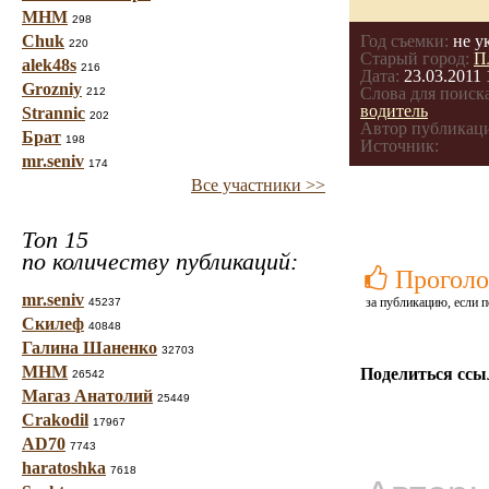
МНМ
298
Chuk
Год съемки:
не у
220
Старый город:
П
alek48s
216
Дата:
23.03.2011 
Grozniy
Слова для поиска
212
водитель
Strannic
202
Автор публикац
Брат
198
Источник:
mr.seniv
174
Все участники >>
Топ 15
по количеству публикаций:
Проголо
mr.seniv
за публикацию, если п
45237
Скилеф
40848
Галина Шаненко
32703
МНМ
Поделиться ссы
26542
Магаз Анатолий
25449
Crakodil
17967
AD70
7743
haratoshka
7618