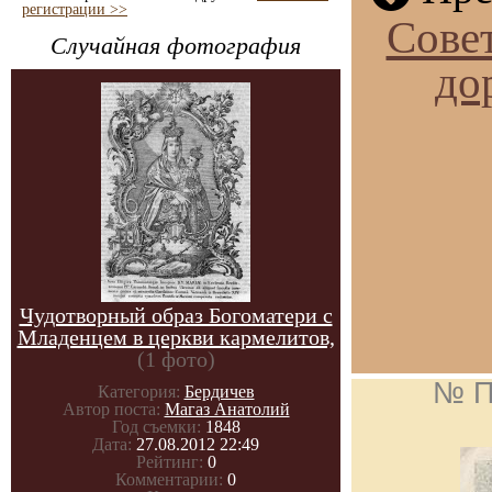
регистрации >>
Совет
Случайная фотография
до
Чудотворный образ Богоматери с
Младенцем в церкви кармелитов,
(1 фото)
№ П
Категория:
Бердичев
Автор поста:
Магаз Анатолий
Год съемки:
1848
Дата:
27.08.2012 22:49
Рейтинг:
0
Комментарии:
0