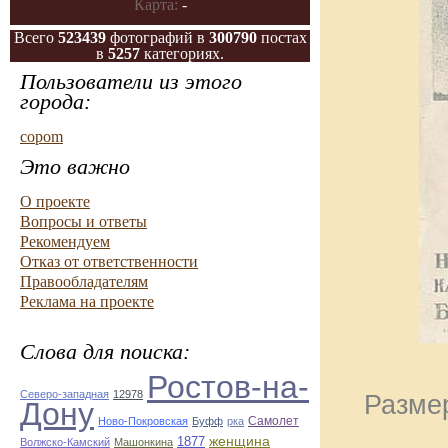
Карта:
-
Всего
523439
фотографий в
300790
постах
в
5257
категориях.
Пользователи из этого
города:
copom
Это важно
О проекте
Вопросы и ответы
Рекомендуем
Отказ от ответственности
Правообладателям
Реклама на проекте
Слова для поиска:
Ростов-на-
Северо-западная
12978
Размер
Дону
Самолет
Ново-Покровская
Буфф
рка
1877
женщина
Волжско-Камский
Машонкина