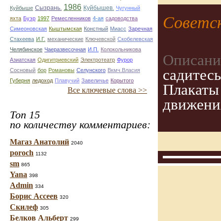
1986
Сызрань.
Куйбышев.
Куйбыше
Чугунный
Советс
яхта
Буэр
1997
Ремесленников
4-ая
садоводства
Симеоновская
Кыштымская
Констный
Миасс
Заречная
Стахеева
И.Г.
механические
Ключевской
Скобелевская
Челябинское
Чаеразвесочная
И.П.
Колокольникова
Описани
Азиатская
Одигитриевский
Электротеатр
Фурор
садитесь
Сосновый
бор
Романовы
Селунского
Вкмч.Власия
Губерня
ледоход
Плавучий
Завеличье
Корытого
Плакаты
Все ключевые слова >>
движени
Топ 15
по количеству комментариев:
Магаз Анатолий
2040
poroch
1132
sm
865
Yana
398
Admin
334
Борис Ассеев
320
Скилеф
305
Белков Альберт
299