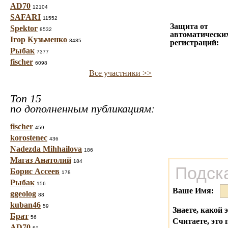
AD70
12104
SAFARI
11552
Защита от
Spektor
8532
автоматически
Ігор Кузьменко
8485
регистраций:
Рыбак
7377
fischer
6098
Все участники >>
Топ 15
по дополненным публикациям:
fischer
459
korostenec
436
Nadezda Mihhailova
186
Магаз Анатолий
184
Подск
Борис Ассеев
178
Рыбак
156
Ваше Имя:
ggeolog
88
kuban46
59
Знаете, какой 
Брат
56
Считаете, это 
AD70