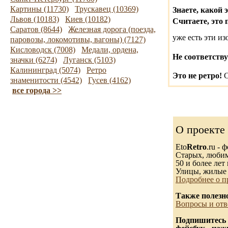
Картины (11730)
Трускавец (10369)
Знаете, какой 
Львов (10183)
Киев (10182)
Считаете, это 
Саратов (8644)
Железная дорога (поезда,
уже есть эти и
паровозы, локомотивы, вагоны) (7127)
Кисловодск (7008)
Медали, ордена,
Не соответству
значки (6274)
Луганск (5103)
Калининград (5074)
Ретро
Это не ретро!
С
знаменитости (4542)
Гусев (4162)
все города >>
О проекте
Eto
Retro
.ru -
Старых, любимы
50 и более лет 
Улицы, жилые 
Подробнее о п
Также полезн
Вопросы и отв
Подпишитесь 