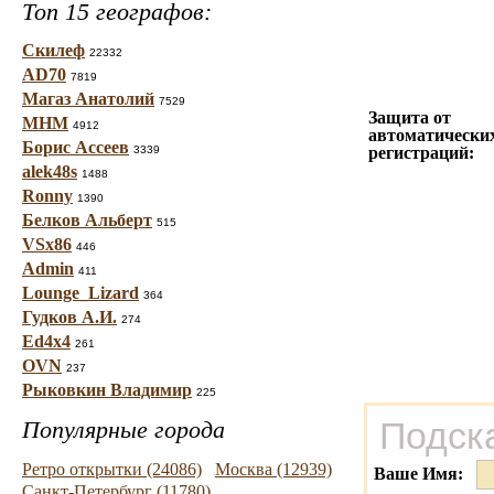
Топ 15 географов:
Скилеф
22332
AD70
7819
Магаз Анатолий
7529
Защита от
МНМ
4912
автоматически
Борис Ассеев
3339
регистраций:
alek48s
1488
Ronny
1390
Белков Альберт
515
VSx86
446
Admin
411
Lounge_Lizard
364
Гудков А.И.
274
Ed4x4
261
OVN
237
Рыковкин Владимир
225
Популярные города
Подск
Ретро открытки (24086)
Москва (12939)
Ваше Имя:
Санкт-Петербург (11780)