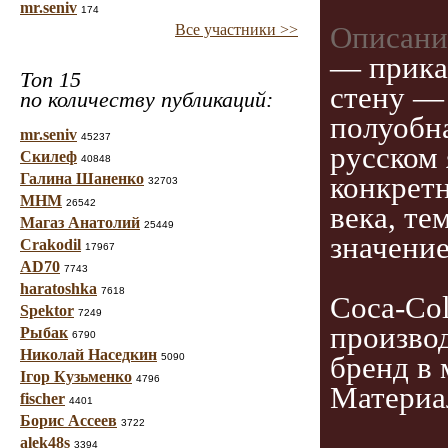
mr.seniv
174
Все участники >>
Описани
— прикал
Топ 15
стену —
по количеству публикаций:
полуобн
mr.seniv
45237
русском 
Скилеф
40848
Галина Шаненко
конкрет
32703
МНМ
26542
века, те
Магаз Анатолий
25449
значени
Crakodil
17967
AD70
7743
haratoshka
7618
Coca-Co
Spektor
7249
произво
Рыбак
6790
Николай Наседкин
5090
бренд в 
Ігор Кузьменко
4796
Материа
fischer
4401
Борис Ассеев
3722
alek48s
3394