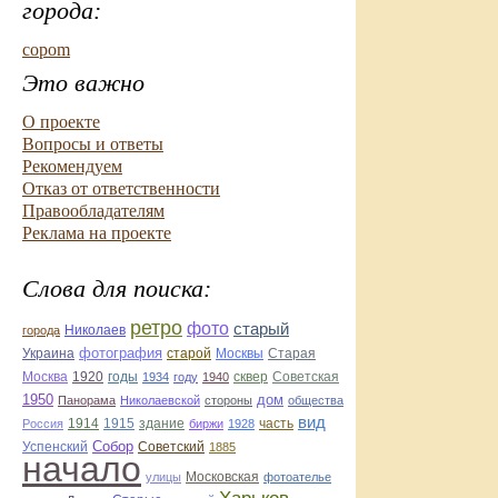
города:
copom
Это важно
О проекте
Вопросы и ответы
Рекомендуем
Отказ от ответственности
Правообладателям
Реклама на проекте
Слова для поиска:
ретро
фото
старый
Николаев
города
фотография
Украина
Старая
старой
Москвы
Москва
1920
годы
сквер
1934
году
1940
Советская
1950
дом
Панорама
Николаевской
стороны
общества
вид
1914
1915
здание
Россия
биржи
1928
часть
Собор
Успенский
Советский
1885
начало
улицы
Московская
фотоателье