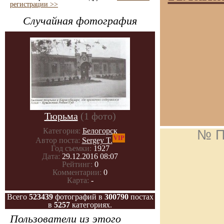
регистрации >>
Случайная фотография
Тюрьма
(1 фото)
Категория:
Белогорск
№ П
VIP
Автор поста:
Sergey T.
Год съемки:
1927
Дата:
29.12.2016 08:07
Рейтинг:
0
Комментарии:
0
Карта:
-
Всего
523439
фотографий в
300790
постах
в
5257
категориях.
Пользователи из этого