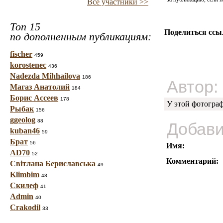
Все участники >>
Топ 15
Поделиться ссы
по дополненным публикациям:
fischer
459
korostenec
436
Nadezda Mihhailova
186
Автор:
Магаз Анатолий
184
Борис Ассеев
178
У этой фотогра
Рыбак
156
ggeolog
88
Добави
kuban46
59
Брат
56
Имя:
AD70
52
Комментарий:
Світлана Бериславська
49
Klimbim
48
Скилеф
41
Admin
40
Crakodil
33