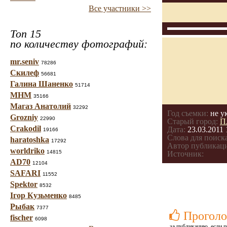
Все участники >>
Топ 15
по количеству фотографий:
mr.seniv
78286
Скилеф
56681
Галина Шаненко
51714
МНМ
35166
Магаз Анатолий
32292
Год съемки:
не у
Grozniy
22990
Старый город:
П
Crakodil
Дата:
23.03.2011 
19166
Слова для поиска
haratoshka
17292
Автор публикац
worldriko
14815
Источник:
AD70
12104
SAFARI
11552
Spektor
8532
Ігор Кузьменко
8485
Рыбак
7377
Проголо
fischer
6098
за публикацию, если п