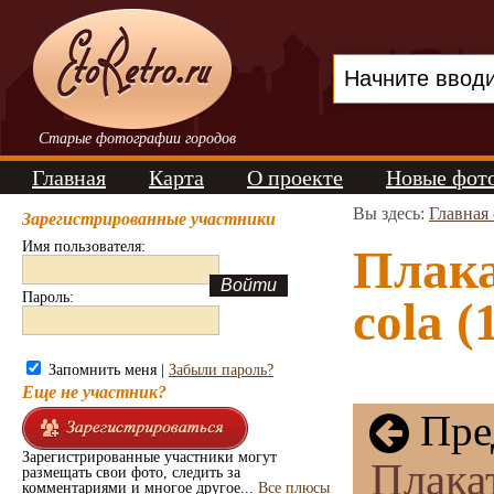
Старые фотографии городов
Главная
Карта
О проекте
Новые фот
Вы здесь:
Главная
Зарегистрированные участники
Имя пользователя:
Плака
Пароль:
cola (
Запомнить меня |
Забыли пароль?
Еще не участник?
Пре
Зарегистрированные участники могут
Плака
размещать свои фото, следить за
комментариями и многое другое...
Все плюсы