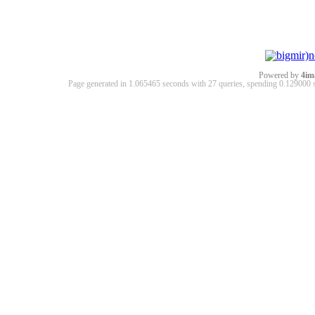
Powered by
4im
Page generated in 1.065465 seconds with 27 queries, spending 0.12900