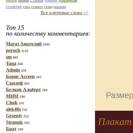
Харьков
Старые
начала
Ленина
трамвай
столетия
улиц
старого
склад
магазин
Все ключевые слова >>
Топ 15
по количеству комментариев:
Магаз Анатолий
2040
poroch
1132
sm
865
Yana
398
Admin
334
Борис Ассеев
320
Скилеф
305
Белков Альберт
299
Размер
МНМ
298
Chuk
220
alek48s
216
Grozniy
212
Плакат 
Strannic
202
Брат
198