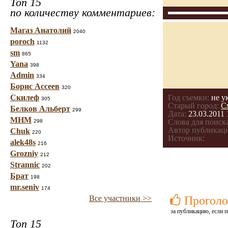
Топ 15
по количеству комментариев:
Магаз Анатолий
2040
poroch
1132
sm
865
Yana
398
Admin
334
Борис Ассеев
320
Скилеф
Год съемки:
не у
305
Старый город:
С
Белков Альберт
299
Дата:
23.03.2011 
МНМ
Слова для поиска
298
Автор публикац
Chuk
220
Источник:
alek48s
216
Grozniy
212
Strannic
202
Брат
198
mr.seniv
174
Все участники >>
Проголо
за публикацию, если п
Топ 15