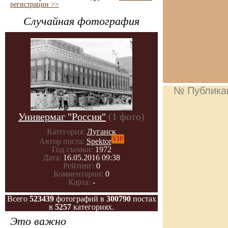
регистрации >>
Случайная фотография
№ Публика
Универмаг "Россия"
(1 фото)
Категория:
Луганск
VIP
Автор поста:
Spektor
Год съемки:
1972
Дата:
16.05.2016 09:38
Рейтинг:
0
Комментарии:
0
Карта:
-
Всего
523439
фотографий в
300790
постах
в
5257
категориях.
Это важно