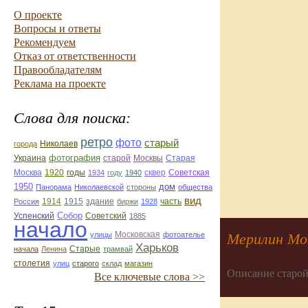
О проекте
Вопросы и ответы
Рекомендуем
Отказ от ответственности
Правообладателям
Реклама на проекте
Слова для поиска:
ретро
фото
старый
Николаев
города
фотография
Украина
Старая
старой
Москвы
Москва
1920
годы
сквер
1934
году
1940
Советская
1950
дом
Панорама
Николаевской
стороны
общества
вид
1914
1915
здание
Россия
биржи
1928
часть
Собор
Успенский
Советский
1885
начало
улицы
Московская
фотоателье
Мерилин Мо
Харьков
Старые
начала
Ленина
трамвай
столетия
улиц
старого
склад
магазин
Описание старой
Все ключевые слова >>