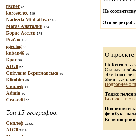
fischer
459
Не соответству
korostenec
436
Nadezda Mihhailova
186
Это не ретро!
С
Магаз Анатолий
184
Борис Ассеев
178
Рыбак
156
ggeolog
88
kuban46
О проекте
59
Брат
56
Eto
Retro
.ru -
AD70
52
Старых, любимы
Світлана Бериславська
49
50 и более лет 
Улицы, жилые 
Klimbim
48
Подробнее о п
Скилеф
41
Admin
Также полезн
40
Вопросы и отв
Crakodil
33
Подпишитесь 
Топ 15 географов:
фейсбук - на
Если понравил
Скилеф
22332
AD70
7819