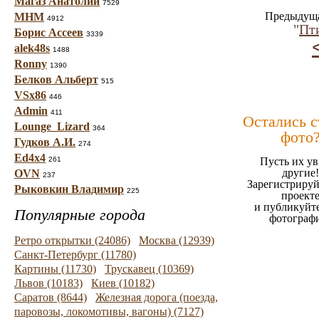
Магаз Анатолий
7529
Предыдуща
МНМ
4912
"
Пт
Борис Ассеев
3339
alek48s
1488
Ronny
1390
Белков Альберт
515
VSx86
446
Admin
411
Остались 
Lounge_Lizard
364
фото
Гудков А.И.
274
Ed4x4
261
Пусть их ув
другие!
OVN
237
Зарегистрируй
Рыковкин Владимир
225
проект
и публикуйт
Популярные города
фотограф
Ретро открытки (24086)
Москва (12939)
Санкт-Петербург (11780)
Картины (11730)
Трускавец (10369)
Львов (10183)
Киев (10182)
Саратов (8644)
Железная дорога (поезда,
паровозы, локомотивы, вагоны) (7127)