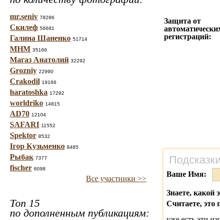
mr.seniv
78286
Защита от
Скилеф
автоматически
56681
регистраций:
Галина Шаненко
51714
МНМ
35166
Магаз Анатолий
32292
Grozniy
22990
Crakodil
19166
haratoshka
17292
worldriko
14815
AD70
12104
SAFARI
11552
Spektor
8532
Ігор Кузьменко
8485
Рыбак
Подсказки
7377
fischer
6098
Ваше Имя:
Все участники >>
Знаете, какой 
Топ 15
Считаете, это 
по дополненным публикациям:
уже есть эти и