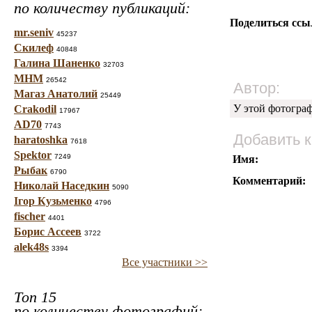
по количеству публикаций:
Поделиться ссы
mr.seniv
45237
Скилеф
40848
Галина Шаненко
32703
МНМ
26542
Автор:
Магаз Анатолий
25449
У этой фотогра
Crakodil
17967
AD70
7743
Добавить 
haratoshka
7618
Spektor
7249
Имя:
Рыбак
6790
Комментарий:
Николай Наседкин
5090
Ігор Кузьменко
4796
fischer
4401
Борис Ассеев
3722
alek48s
3394
Все участники >>
Топ 15
по количеству фотографий: