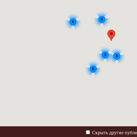
8
4
3
6
8
Скрыть другие публ