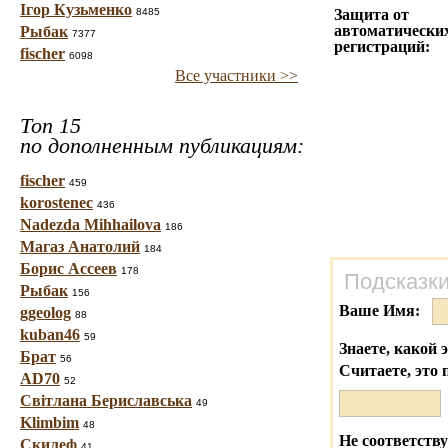
Ігор Кузьменко
8485
Защита от
автоматически
Рыбак
7377
регистраций:
fischer
6098
Все участники >>
Топ 15
по дополненным публикациям:
fischer
459
korostenec
436
Nadezda Mihhailova
186
Магаз Анатолий
184
Борис Ассеев
178
Подсказки
Рыбак
156
Ваше Имя:
ggeolog
88
kuban46
59
Знаете, какой 
Брат
56
Считаете, это 
AD70
52
Світлана Бериславська
49
Klimbim
48
Не соответству
Скилеф
41