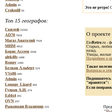
Admin
40
Это не ретро!
С
Crakodil
33
Топ 15 географов:
Скилеф
22332
О проекте
AD70
7819
Магаз Анатолий
7529
Eto
Retro
.ru -
МНМ
Старых, любимы
4912
назад.
Борис Ассеев
3339
Улицы, жилые 
alek48s
1488
Подробнее о п
Ronny
1390
Также полезн
Белков Альберт
515
Вопросы и отв
VSx86
446
Подпишитесь н
Admin
411
"нравится":
Lounge_Lizard
364
Если понравил
Гудков А.И.
274
Ed4x4
261
OVN
237
Рыковкин Владимир
Пред
225
"
Ру