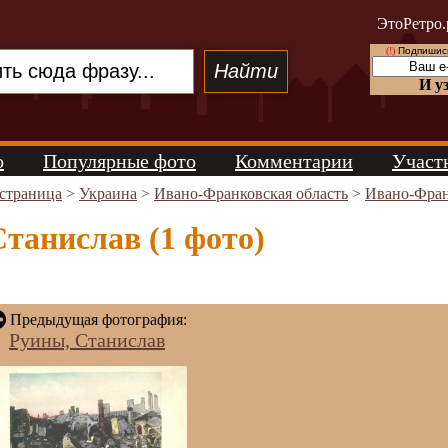
ЭтоРетро.
(!)
Подпишись
И у
о
Популярные фото
Комментарии
Участ
 страница
>
Украина
>
Ивано-Франковская область
>
Ивано-Фран
танислав (1 фото)
Предыдущая фотография:
Руины, Станислав