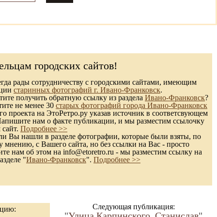
ельцам городских сайтов!
гда рады сотрудничеству с городскими сайтами, имеющим
кции
старинных фотографий г. Ивано-Франковск
.
ите получить обратную ссылку из раздела
Ивано-Франковск
?
тите не менее 30
старых фотографий города Ивано-Франковск
го проекта на ЭтоРетро.ру указав источник в соответсвующем
Напишите нам о факте публикации, и мы разместим ссылочку
 сайт.
Подробнее >>
и Вы нашли в разделе фотографии, которые были взяты, по
 мнению, с Вашего сайта, но без ссылки на Вас - просто
те нам об этом на info@etoretro.ru - мы разместим ссылку на
азделе "
Ивано-Франковск
".
Подробнее >>
Следующая публикация:
ацию:
"
Улица Карпинского, Станислав
"