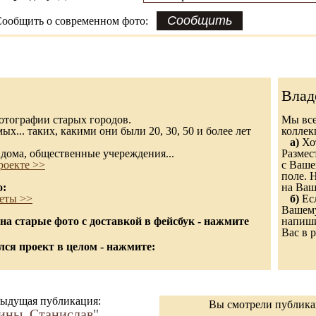
ообщить о современном фото:
Влад
 фотографии старых городов.
Мы все
х... таких, какими они были 20, 30, 50 и более лет
колле
а)
Хот
дома, общественные учереждения...
Размес
роекте >>
с Ваше
поле. 
о:
на Ваш
еты >>
б)
Есл
Вашему
а старые фото с доставкой в фейсбук - нажмите
напиши
Вас в р
ся проект в целом - нажмите:
ыдущая публикация:
Вы смотрели публик
ины, Станислав
"