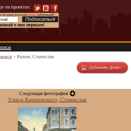
ру на проектах:
 на нашу рассылку
новых
публикаций!
знавай о них первым!
ники
ковск
> Рынок, Станислав
Следующая фотография:
Улица Карпинского, Станислав