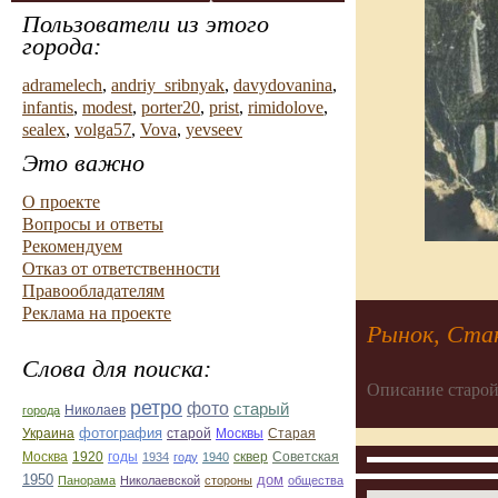
Пользователи из этого
города:
adramelech
,
andriy_sribnyak
,
davydovanina
,
infantis
,
modest
,
porter20
,
prist
,
rimidolove
,
sealex
,
volga57
,
Vova
,
yevseev
Это важно
О проекте
Вопросы и ответы
Рекомендуем
Отказ от ответственности
Правообладателям
Реклама на проекте
Рынок, Ста
Слова для поиска:
Описание старой
ретро
фото
старый
Николаев
города
фотография
Украина
Старая
старой
Москвы
Москва
1920
годы
сквер
1934
году
1940
Советская
1950
дом
Панорама
Николаевской
стороны
общества