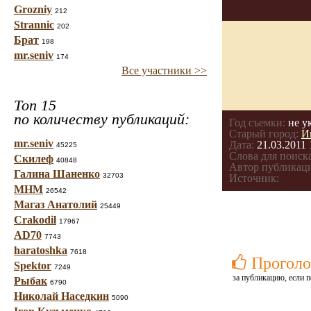
Grozniy
212
Strannic
202
Брат
198
mr.seniv
174
Все участники >>
Топ 15
по количеству публикаций:
Год съемки:
не у
Старый город:
И
mr.seniv
Дата:
21.03.2011 
45225
Слова для поиска
Скилеф
40848
Автор публикац
Галина Шаненко
32703
Источник:
МНМ
26542
Магаз Анатолий
25449
Crakodil
17967
AD70
7743
haratoshka
7618
Проголо
Spektor
7249
за публикацию, если п
Рыбак
6790
Николай Наседкин
5090