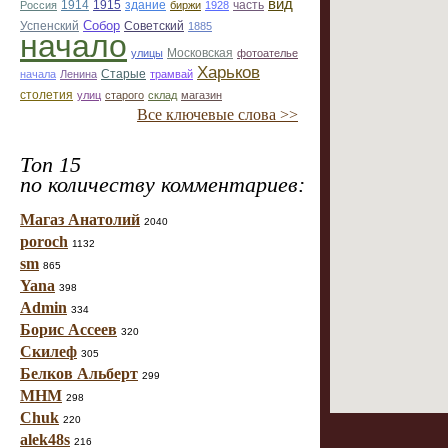
вид
1914
1915
здание
Россия
биржи
1928
часть
Собор
Успенский
Советский
1885
начало
улицы
Московская
фотоателье
Харьков
Старые
начала
Ленина
трамвай
столетия
улиц
старого
склад
магазин
Все ключевые слова >>
Топ 15
по количеству комментариев:
Магаз Анатолий
2040
poroch
1132
sm
865
Yana
398
Admin
334
Борис Ассеев
320
Скилеф
305
Белков Альберт
299
МНМ
298
Chuk
220
alek48s
216