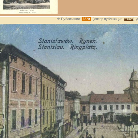
№ Публикации:
7520
(Автор публикации:
prana
), 