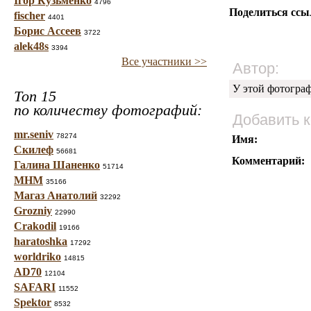
Ігор Кузьменко
4796
Поделиться ссы
fischer
4401
Борис Ассеев
3722
alek48s
3394
Все участники >>
Автор:
У этой фотогра
Топ 15
по количеству фотографий:
Добавить 
mr.seniv
78274
Имя:
Скилеф
56681
Комментарий:
Галина Шаненко
51714
МНМ
35166
Магаз Анатолий
32292
Grozniy
22990
Crakodil
19166
haratoshka
17292
worldriko
14815
AD70
12104
SAFARI
11552
Spektor
8532