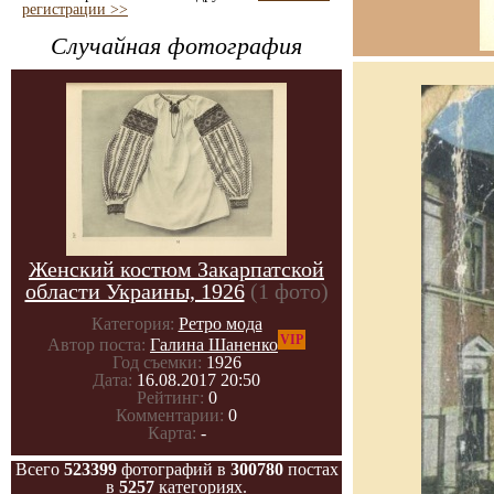
регистрации >>
Случайная фотография
Женский костюм Закарпатской
области Украины, 1926
(1 фото)
Категория:
Ретро мода
VIP
Автор поста:
Галина Шаненко
Год съемки:
1926
Дата:
16.08.2017 20:50
Рейтинг:
0
Комментарии:
0
Карта:
-
Всего
523399
фотографий в
300780
постах
в
5257
категориях.