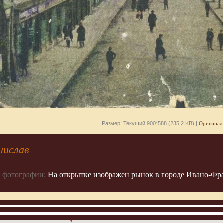
Размер: Текущий 900*588 (235.2 KB) |
Оригинал
нислав
 фотографии:
На открытке изображен рынок в городе Ивано-Фра