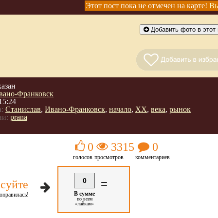
Этот пост пока не отмечен на карте!
Вы
Добавить фото в этот 
казан
вано-Франковск
15:24
:
Станислав
,
Ивано-Франковск
,
начало
,
ХХ
,
века
,
рынок
ии:
prana
0
3315
0
голосов
просмотров
комментариев
0
=
суйте
В сумме
онравилась!
по всем
«лайкам»