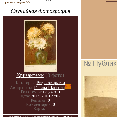
регистрации >>
Случайная фотография
№ Публик
Хризантемы
(3 фото)
Категория:
Ретро открытки
VIP
Автор поста:
Галина Шаненко
Год съемки:
не указан
Дата:
20.09.2019 22:02
Рейтинг:
0
Комментарии:
0
Карта:
-