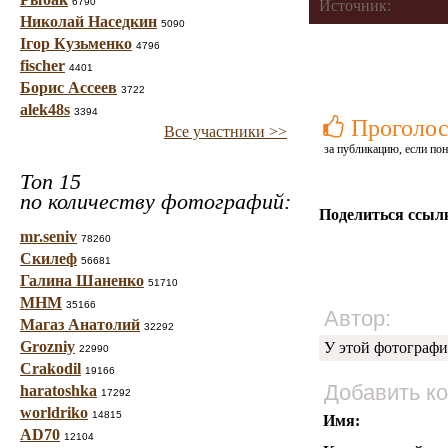
6790
Источник:
Николай Наседкин
5090
Ігор Кузьменко
4796
fischer
4401
Борис Ассеев
3722
alek48s
3394
Проголос
Все участники >>
за публикацию, если пон
Топ 15
по количеству фотографий:
Поделиться ссыл
mr.seniv
78260
Скилеф
56681
Галина Шаненко
51710
МНМ
35166
Автор:
Магаз Анатолий
32292
Grozniy
У этой фотографи
22990
Crakodil
19166
Добавить к
haratoshka
17292
worldriko
14815
Имя:
AD70
12104