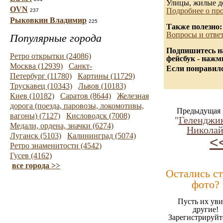
Улицы, жилые д
OVN
Подробнее о про
237
Рыковкин Владимир
225
Также полезно:
Вопросы и отве
Популярные города
Подпишитесь на
Ретро открытки (24086)
фейсбук - нажм
Москва (12939)
Санкт-
Если понравилс
Петербург (11780)
Картины (11729)
Трускавец (10343)
Львов (10183)
Киев (10182)
Саратов (8644)
Железная
дорога (поезда, паровозы, локомотивы,
Предыдущая 
вагоны) (7127)
Кисловодск (7008)
"
Геленджик
Медали, ордена, значки (6274)
Никола
Луганск (5103)
Калининград (5074)
<
Ретро знаменитости (4542)
Гусев (4162)
все города >>
Остались с
фото?
Пусть их уви
другие!
Зарегистрируйт