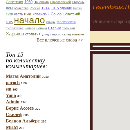
1950
Советская
Панорама
Николаевской
стороны
Геленджик.Н
дом
1914
1915
здание
общества
Россия
биржи
вид
Собор
Успенский
Советский
1928
часть
начало
Описание старой 
1885
улицы
Московская
Старые
фотоателье
начала
Ленина
трамвай
Харьков
столетия
улиц
старого
склад
магазин
Все ключевые слова >>
Топ 15
по количеству
комментариев:
Магаз Анатолий
2040
poroch
1132
sm
865
Yana
398
Admin
334
Борис Ассеев
320
Скилеф
305
Белков Альберт
299
МНМ
298