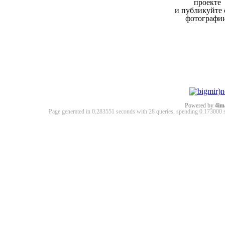
проекте
и публикуйте 
фотографи
Powered by
4im
Page generated in 0.283551 seconds with 28 queries, spending 0.17300