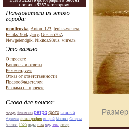
Всего
523370
фотографий в
300761
постах в
5257
категориях.
Пользователи из этого
города:
montirovka
,
Anton_123
,
feniks-wenera
,
Feniks1964
,
garry
,
Gosha5767
,
Newgelendgik
,
Nikitos.93rus
,
мигель
Это важно
О проекте
Вопросы и ответы
Рекомендуем
Отказ от ответственности
Правообладателям
Реклама на проекте
Слова для поиска:
Размер:
ретро
фото
старый
Николаев
города
фотография
Украина
Старая
старой
Москвы
Москва
1920
годы
сквер
1934
году
1940