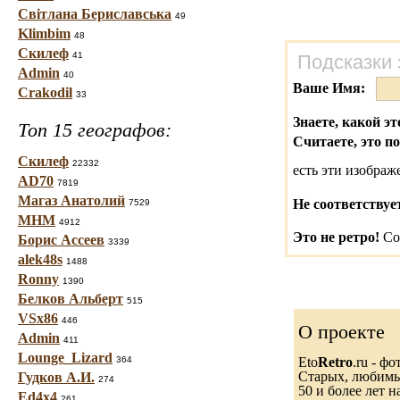
Світлана Бериславська
49
Klimbim
48
Скилеф
41
Подсказки 
Admin
40
Ваше Имя:
Crakodil
33
Знаете, какой эт
Топ 15 географов:
Считаете, это п
Скилеф
22332
есть эти изобра
AD70
7819
Магаз Анатолий
Не соответствуе
7529
МНМ
4912
Это не ретро!
Со
Борис Ассеев
3339
alek48s
1488
Ronny
1390
Белков Альберт
515
VSx86
446
О проекте
Admin
411
Lounge_Lizard
364
Eto
Retro
.ru - ф
Старых, любимых
Гудков А.И.
274
50 и более лет н
Ed4x4
261