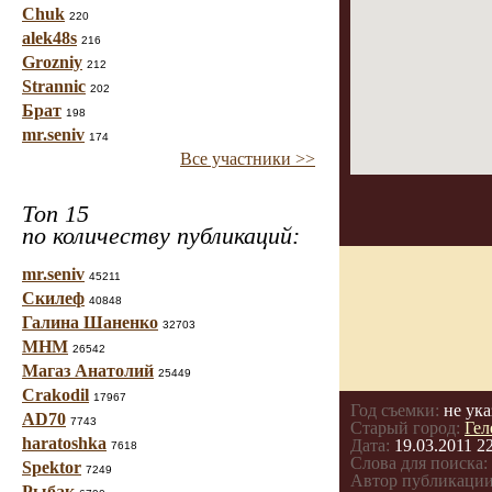
Chuk
220
alek48s
216
Grozniy
212
Strannic
202
Брат
198
mr.seniv
174
Все участники >>
Топ 15
по количеству публикаций:
mr.seniv
45211
Скилеф
40848
Галина Шаненко
32703
МНМ
26542
Магаз Анатолий
25449
Crakodil
17967
Год съемки:
не ука
AD70
7743
Старый город:
Гел
haratoshka
Дата:
19.03.2011 2
7618
Слова для поиска:
Spektor
7249
Автор публикации
Рыбак