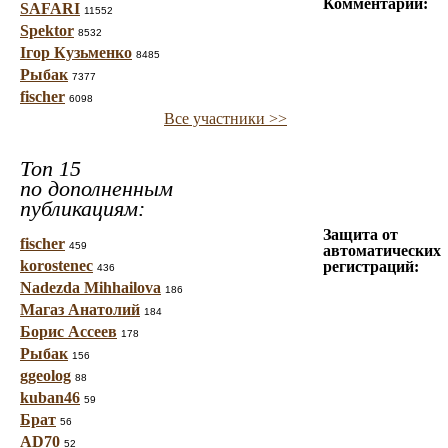
Комментарий:
SAFARI
11552
Spektor
8532
Ігор Кузьменко
8485
Рыбак
7377
fischer
6098
Все участники >>
Топ 15
по дополненным
публикациям:
Защита от
fischer
459
автоматических
korostenec
регистраций:
436
Nadezda Mihhailova
186
Магаз Анатолий
184
Борис Ассеев
178
Рыбак
156
ggeolog
88
kuban46
59
Брат
56
AD70
52