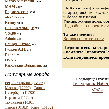
Магаз Анатолий
7529
МНМ
4912
Eto
Retro
.ru - фотограф
Борис Ассеев
Старых, любимых... так
3339
и более лет назад.
alek48s
1488
Улицы, жилые дома, об
Ronny
1390
Подробнее о проекте >>
Белков Альберт
515
VSx86
Также полезно:
446
Вопросы и ответы >>
Admin
411
Lounge_Lizard
364
Подпишитесь на старые
Гудков А.И.
274
- нажмите "нравится"
Ed4x4
261
Если понравился проек
OVN
237
Рыковкин Владимир
225
Популярные города
Предыдущая публи
Ретро открытки (24086)
"
Геленджик.Набе
<<-
Москва (12939)
Санкт-
Петербург (11780)
Картины (11729)
Трускавец (10361)
Львов (10183)
Киев (10182)