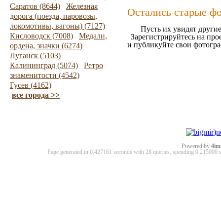
Саратов (8644)
Железная
Остались старые ф
дорога (поезда, паровозы,
локомотивы, вагоны) (7127)
Пусть их увидят другие
Кисловодск (7008)
Медали,
Зарегистрируйтесь на про
и публикуйте свои фотогр
ордена, значки (6274)
Луганск (5103)
Калининград (5074)
Ретро
знаменитости (4542)
Гусев (4162)
все города >>
Powered by
4im
Page generated in 0.427161 seconds with 28 queries, spending 0.21500