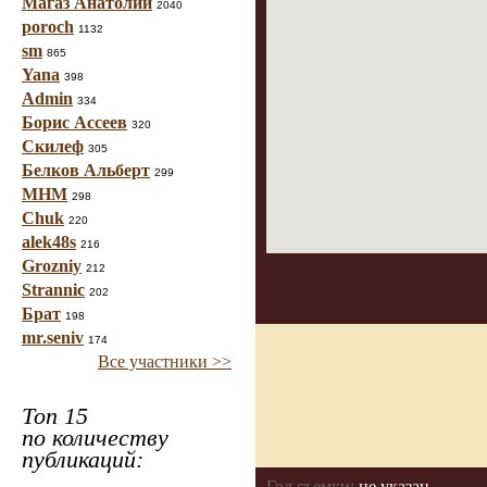
Магаз Анатолий
2040
poroch
1132
sm
865
Yana
398
Admin
334
Борис Ассеев
320
Скилеф
305
Белков Альберт
299
МНМ
298
Chuk
220
alek48s
216
Grozniy
212
Strannic
202
Брат
198
mr.seniv
174
Все участники >>
Топ 15
по количеству
публикаций:
Год съемки:
не указан