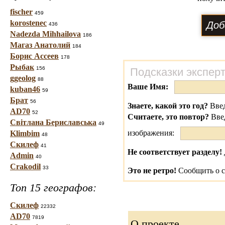
fischer
459
korostenec
436
Nadezda Mihhailova
186
Магаз Анатолий
184
Борис Ассеев
178
Рыбак
156
Подсказки экспер
ggeolog
88
Ваше Имя:
kuban46
59
Брат
56
Знаете, какой это год?
Введ
AD70
52
Считаете, это повтор?
Вве
Світлана Бериславська
49
изображения:
Klimbim
48
Скилеф
41
Не соответствует разделу!
Admin
40
Crakodil
33
Это не ретро!
Сообщить о с
Топ 15 географов:
Скилеф
22332
AD70
7819
О проекте