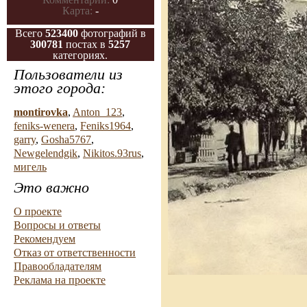
Карта:
-
Всего
523400
фотографий в
300781
постах в
5257
категориях.
Пользователи из
этого города:
montirovka
,
Anton_123
,
feniks-wenera
,
Feniks1964
,
garry
,
Gosha5767
,
Newgelendgik
,
Nikitos.93rus
,
мигель
Это важно
О проекте
Вопросы и ответы
Рекомендуем
Отказ от ответственности
Правообладателям
Реклама на проекте