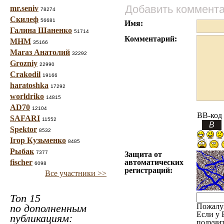
Добавить коммент
mr.seniv
78274
Скилеф
56681
Имя:
Галина Шаненко
51714
Комментарий:
МНМ
35166
Магаз Анатолий
32292
Grozniy
22990
Crakodil
19166
haratoshka
17292
worldriko
14815
AD70
12104
BB-код
SAFARI
11552
Spektor
8532
Ігор Кузьменко
8485
Рыбак
7377
Защита от
fischer
автоматических
6098
регистраций:
Все участники >>
Топ 15
по дополненным
Пожалу
Если у 
публикациям:
получит