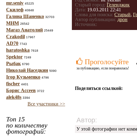
mr.seniv
45225
Старый город:
Геленджик
Скилеф
Дата:
19.03.2011 22:41
40848
Слова для поиска:
Старый
,
Г
Галина Шаненко
32703
Автор публикации:
дрон
МНМ
Источник:
26542
Магаз Анатолий
25449
Crakodil
17967
AD70
7743
haratoshka
7618
Spektor
7249
Проголосуйте
Рыбак
6790
за публикацию, если понравилась!
Николай Наседкин
5090
Ігор Кузьменко
4796
fischer
4401
Поделиться ссылкой:
Борис Ассеев
3722
alek48s
3394
Все участники >>
Топ 15
Автор:
по количеству
У этой фотографии нет комм
фотографий: