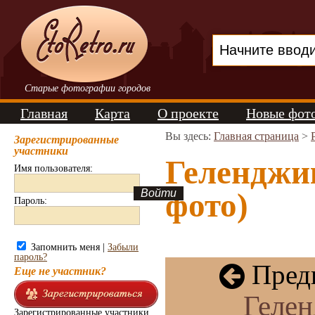
Старые фотографии городов
Главная
Карта
О проекте
Новые фот
Вы здесь:
Главная страница
>
Зарегистрированные
участники
Геленджи
Имя пользователя:
фото)
Пароль:
Запомнить меня |
Забыли
пароль?
Пред
Еще не участник?
Геле
Зарегистрированные участники