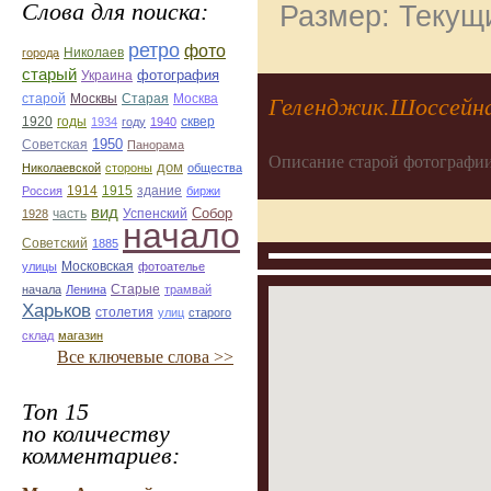
Слова для поиска:
Размер: Текущи
ретро
фото
Николаев
города
старый
фотография
Украина
Старая
Москва
старой
Москвы
Геленджик.Шоссейна
1920
годы
сквер
1934
году
1940
1950
Советская
Панорама
Описание старой фотографии
дом
Николаевской
стороны
общества
1914
1915
здание
Россия
биржи
вид
Собор
Успенский
1928
часть
начало
Советский
1885
улицы
Московская
фотоателье
Старые
начала
Ленина
трамвай
Харьков
столетия
улиц
старого
склад
магазин
Все ключевые слова >>
Топ 15
по количеству
комментариев: