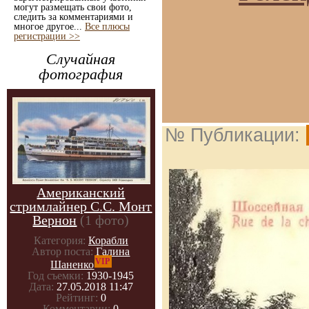
могут размещать свои фото,
следить за комментариями и
многое другое...
Все плюсы
регистрации >>
Случайная
фотография
№ Публикации:
Американский
стримлайнер С.С. Монт
Вернон
(1 фото)
Категория:
Корабли
Автор поста:
Галина
VIP
Шаненко
Год съемки:
1930-1945
Дата:
27.05.2018 11:47
Рейтинг:
0
Комментарии:
0