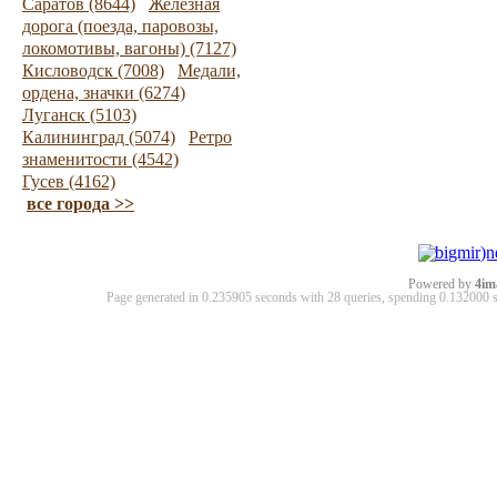
Саратов (8644)
Железная
дорога (поезда, паровозы,
локомотивы, вагоны) (7127)
Кисловодск (7008)
Медали,
ордена, значки (6274)
Луганск (5103)
Калининград (5074)
Ретро
знаменитости (4542)
Гусев (4162)
все города >>
Powered by
4im
Page generated in 0.235905 seconds with 28 queries, spending 0.13200