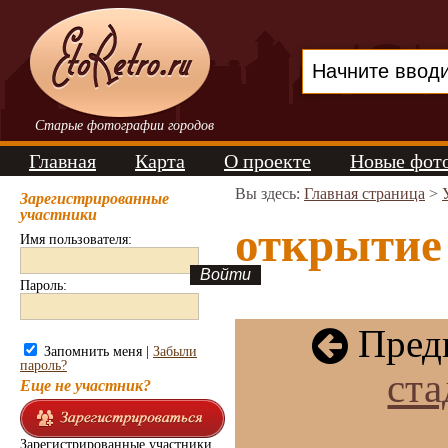
Старые фотографии городов
Главная
Карта
О проекте
Новые фот
Вы здесь:
Главная страница
>
Зарегистрированные
участники
открытие
Имя пользователя:
Пароль:
Пред
Запомнить меня |
Забыли
пароль?
ст
Еще не участник?
Зарегистрированные участники