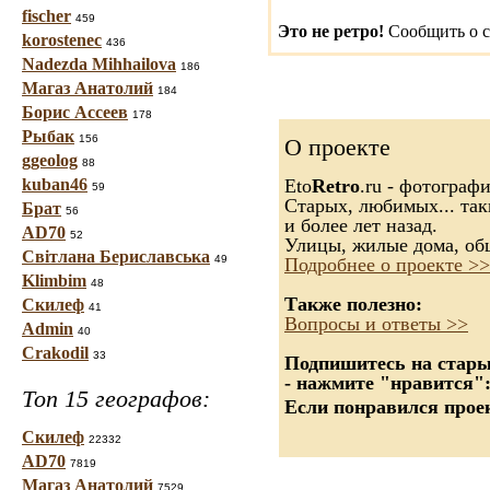
fischer
459
Это не ретро!
Сообщить о с
korostenec
436
Nadezda Mihhailova
186
Магаз Анатолий
184
Борис Ассеев
178
Рыбак
156
О проекте
ggeolog
88
kuban46
Eto
Retro
.ru - фотограф
59
Старых, любимых... так
Брат
56
и более лет назад.
AD70
52
Улицы, жилые дома, об
Світлана Бериславська
49
Подробнее о проекте >>
Klimbim
48
Также полезно:
Скилеф
41
Вопросы и ответы >>
Admin
40
Crakodil
33
Подпишитесь на старые
- нажмите "нравится"
Топ 15 географов:
Если понравился проек
Скилеф
22332
AD70
7819
Магаз Анатолий
7529