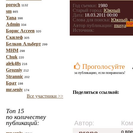
poroch
Год съемки:
1980
1132
Старый город:
Южный
sm
865
Дата:
18.03.2011 00:00
Yana
398
Слова для поиска:
Южный
,
п
Admin
VIP
Автор публикации:
musya
334
Источник:
Борис Ассеев
320
Скилеф
305
Белков Альберт
299
МНМ
298
Chuk
220
alek48s
216
Проголосуйте
Grozniy
212
за публикацию, если понравилась!
Strannic
202
Брат
198
mr.seniv
174
Поделиться ссылкой:
Все участники >>
Топ 15
по количеству
публикаций:
Автор:
Ком
о вре