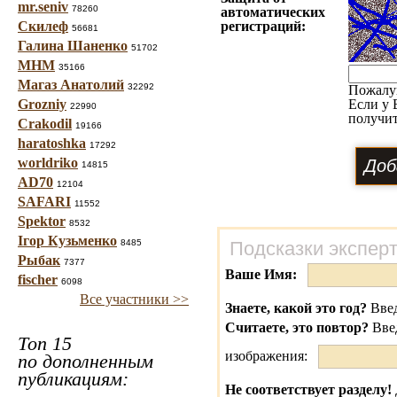
mr.seniv
78260
автоматических
Скилеф
регистраций:
56681
Галина Шаненко
51702
МНМ
35166
Магаз Анатолий
32292
Пожалу
Grozniy
Если у 
22990
получит
Crakodil
19166
haratoshka
17292
worldriko
14815
AD70
12104
SAFARI
11552
Spektor
8532
Ігор Кузьменко
8485
Подсказки экспер
Рыбак
7377
Ваше Имя:
fischer
6098
Все участники >>
Знаете, какой это год?
Введ
Считаете, это повтор?
Вве
Топ 15
изображения:
по дополненным
публикациям:
Не соответствует разделу!