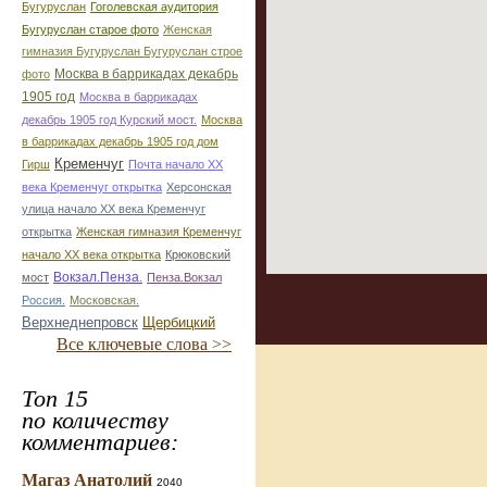
Бугуруслан
Гоголевская аудитория
Бугуруслан старое фото
Женская
гимназия Бугуруслан Бугуруслан строе
Москва в баррикадах декабрь
фото
1905 год
Москва в баррикадах
декабрь 1905 год Курский мост.
Москва
в баррикадах декабрь 1905 год дом
Кременчуг
Гирш
Почта начало ХХ
века Кременчуг открытка
Херсонская
улица начало ХХ века Кременчуг
открытка
Женская гимназия Кременчуг
начало ХХ века открытка
Крюковский
Вокзал.Пенза.
мост
Пенза.Вокзал
Россия.
Московская.
Верхнеднепровск
Щербицкий
Все ключевые слова >>
Топ 15
по количеству
комментариев:
Магаз Анатолий
2040