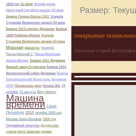
1820 год
31 июля
Летний домик
Размер: Текущ
Нескучный сад фото начало ХХ века
Бежецк Перрон Вокзал 1911
Усадьба
Суханово Валконских начало ХХ века
Бежецк 1913 портрет Дружинин
Бежецк
открытие поликлини
1909 Рыбалка Молога
Усадьба
Суханово Волконских начало ХХ века
Морская
фашисты
трамвай.
Описание старой фотографии
Пенза.Николай-2.
Пенза.Железная
дорога.Вокзал.
Бежецк 1911 Дружинин
Винный завод Остречина
Бежецк 1910
Воскресенский собор Дружинин
Бежецк
Благовещенский Монастырь Дружинин
1910
Паровозное депо
Начало 90х
24
Вид сверху
октября
23 августа
Машина
времени
Санкт
Петербург
2010
октябрь 1905 год
Москва Улица Воловая
1905 год
Оружейный переулок
Бугуруслан
старое фото Земская управа