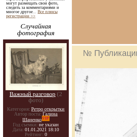
могут размещать свои фото,
следить за комментариями и
многое другое...
Все плюсы
регистрации >>
Случайная
фотография
№ Публикаци
Важный разговор
(2
фото)
Категория:
Ретро открытки
Автор поста:
Галина
VIP
Шаненко
Год съемки:
не указан
Дата:
01.01.2021 18:10
Рейтинг:
0