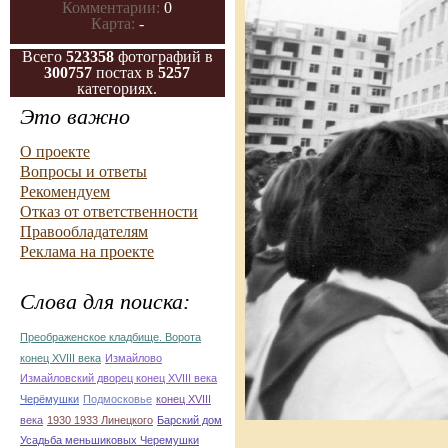
Комментарии:
0
Карта:
-
Всего
523358
фотографий в
300757
постах в
5257
категориях.
Это важно
О проекте
Вопросы и ответы
Рекомендуем
Отказ от ответственности
Правообладателям
Реклама на проекте
Слова для поиска:
Преображенское кладбище. Ворота
конец ХVIII века
Измайлово
Измайловский дворец конец ХVIII века
Черёмушки
Подмосковье
конец ХVIII
века
1930 1933 Линецкого
Барский дом
Усадьба меньшиковых Черемушки