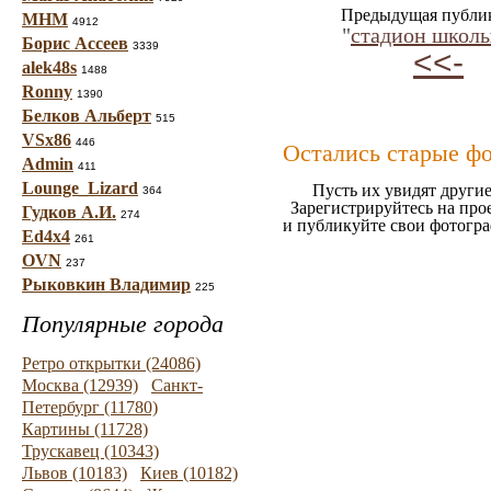
Предыдущая публи
МНМ
4912
"
стадион школ
Борис Ассеев
3339
<<-
alek48s
1488
Ronny
1390
Белков Альберт
515
VSx86
446
Остались старые ф
Admin
411
Lounge_Lizard
Пусть их увидят другие
364
Зарегистрируйтесь на про
Гудков А.И.
274
и публикуйте свои фотогр
Ed4x4
261
OVN
237
Рыковкин Владимир
225
Популярные города
Ретро открытки (24086)
Москва (12939)
Санкт-
Петербург (11780)
Картины (11728)
Трускавец (10343)
Львов (10183)
Киев (10182)