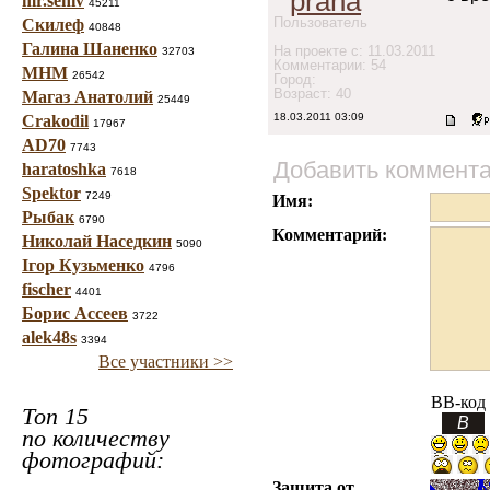
prana
mr.seniv
45211
Пользователь
Скилеф
40848
Галина Шаненко
На проекте с: 11.03.2011
32703
Комментарии: 54
МНМ
26542
Город:
Возраст: 40
Магаз Анатолий
25449
18.03.2011 03:09
Crakodil
17967
AD70
7743
Добавить коммент
haratoshka
7618
Spektor
7249
Имя:
Рыбак
6790
Комментарий:
Николай Наседкин
5090
Ігор Кузьменко
4796
fischer
4401
Борис Ассеев
3722
alek48s
3394
Все участники >>
BB-код
Топ 15
по количеству
фотографий:
Защита от